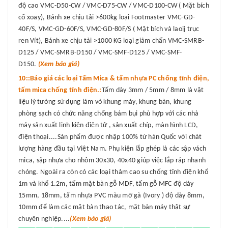
độ cao VMC-D50-CW / VMC-D75-CW / VMC-D100-CW ( Mặt bích
cổ xoay), Bánh xe chịu tải >600kg loại Footmaster VMC-GD-
40F/S, VMC-GD-60F/S, VMC-GD-80F/S ( Mặt bích và laoij trục
ren Vít), Bánh xe chịu tải >1000 KG loại giảm chấn VMC-SMRB-
D125 / VMC-SMRB-D150 / VMC-SMF-D125 / VMC-SMF-
D150.
(Xem báo giá)
10::Báo giá các loại Tấm Mica & tấm nhựa PC chống tĩnh điện,
tấm mica chống tĩnh điện.:
Tấm dày 3mm / 5mm / 8mm là vật
liệu lý tưởng sử dụng làm vỏ khung máy, khung bàn, khung
phòng sạch có chức năng chống bám bụi phù hợp với các nhà
máy sản xuất linh kiện điện tử , sản xuất chíp, màn hình LCD,
điện thoại....Sản phẩm được nhập 100% từ hàn Quốc với chát
lượng hàng đầu tại Việt Nam. Phụ kiện lắp ghép là các sập vách
mica, sập nhựa cho nhôm 30x30, 40x40 giúp việc lắp ráp nhanh
chóng. Ngoài ra còn có các loại thảm cao su chống tĩnh điện khổ
1m và khổ 1.2m, tấm mặt bàn gỗ MDF, tấm gỗ MFC độ dày
15mm, 18mm, tấm nhựa PVC màu mỡ gà (Ivory ) độ dày 8mm,
10mm để làm các mặt bàn thao tác, mặt bàn máy thật sự
chuyên nghiệp....
(Xem báo giá)