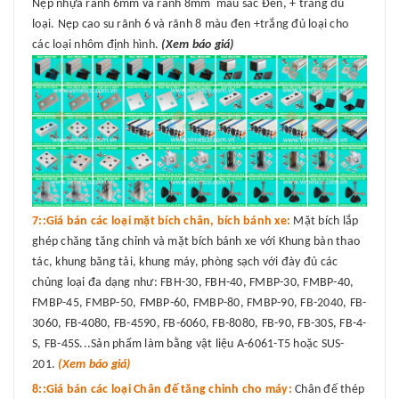
Nẹp nhựa rãnh 6mm và rãnh 8mm màu sắc Đen, + trắng đủ
loại. Nẹp cao su rãnh 6 và rãnh 8 màu đen +trắng đủ loại cho
các loại nhôm định hình.
(Xem báo giá)
7::Giá bán các loại mặt bích chân, bích bánh xe:
Mặt bích lắp
ghép chăng tăng chỉnh và mặt bích bánh xe với Khung bàn thao
tác, khung băng tải, khung máy, phòng sạch với đày đủ các
chủng loại đa dạng như: FBH-30, FBH-40, FMBP-30, FMBP-40,
FMBP-45, FMBP-50, FMBP-60, FMBP-80, FMBP-90, FB-2040, FB-
3060, FB-4080, FB-4590, FB-6060, FB-8080, FB-90, FB-30S, FB-4-
S, FB-45S...Sản phẩm làm bằng vật liệu A-6061-T5 hoặc SUS-
201.
(Xem báo giá)
8::Giá bán các loại Chân đế tăng chỉnh cho máy:
Chân đế thép