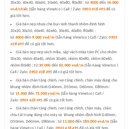
30x30, 40x40, 60x60, 30x60, 40x80, 80x80 : từ
4000
đến
16.000
vnd/chiếc
(Sẵn hàng Vimetco ) Call / Zalo:
0903 418 495
để có
giá tốt hơn.
Giá bán nẹp nhựa che bụi rãnh thanh nhôm định hình
20x20,30x30, 40x40, 60x60, 30x60, 40x80, 80x80 :
từ
4000
đến
9.000 vnd/m
(Sẵn hàng Vimetco ) Call / Zalo:
0903
418 495
để có giá tốt hơn.
Giá bán nẹp nẹp vách mika, sập vách mika tâm PC cho nhôm
30x30, nhôm 40x40, nhôm 30x60, nhôm 40x80, nhôm 60x60,
nhôm 80x80 : từ
30.000
đến
65.000 vnd/m
(Sẵn hàng Vimetco )
Call / Zalo:
0903 418 495
để có giá tốt hơn.
Giá bán chân tăng chỉnh, ren tăng chỉnh, chân máy dùng cho
khung nhôm định hình D40mm, D50mm, D60mm, D80mm :
từ
15.000
đến
75.000 vnd/m
(Sẵn hàng Vimetco ) Call /
Zalo:
0903 418 495
để có giá tốt hơn.
Giá bán chân tăng chỉnh, ren tăng chỉnh, chân máy, chân
chịu tải trọng dùng cho máy và khung nhôm định hình D40mm,
D50mm, D60mm, D80mm : từ
15.000
đến
180.000 vnd/m
(Sẵn
hàng Vimetco ) Call / Zalo:
0903 418 495
để có giá tốt hơn.