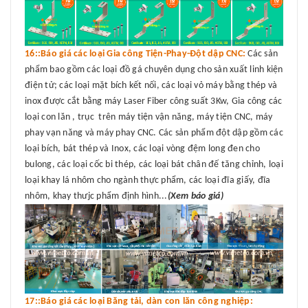
16::Báo giá các loại Gia công Tiện-Phay-Đột dập CNC:
Các sản
phẩm bao gồm các loại đồ gá chuyên dụng cho sản xuất linh kiện
điện tử; các loại mặt bích kết nối, các loại vỏ máy bằng thép và
inox được cắt bằng máy Laser Fiber công suất 3Kw, Gia công các
loại con lăn , trục trên máy tiện vận năng, máy tiện CNC, máy
phay vạn năng và máy phay CNC. Các sản phẩm đột dập gồm các
loại bích, bát thép và Inox, các loại vòng đệm long đen cho
bulong, các loại cốc bi thép, các loại bát chân đế tăng chỉnh, loại
loại khay lá nhôm cho ngành thực phẩm, các loại đĩa giấy, đĩa
nhôm, khay thưjc phẩm định hình...
(Xem báo giá)
17::Báo giá các loại Băng tải, dàn con lăn công nghiệp: