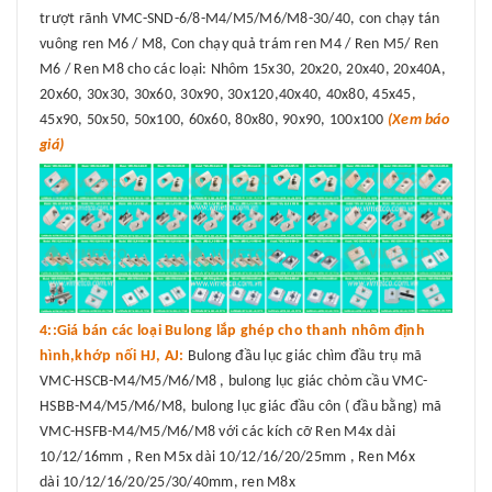
trượt rãnh VMC-SND-6/8-M4/M5/M6/M8-30/40, con chạy tán
vuông ren M6 / M8, Con chạy quả trám ren M4 / Ren M5/ Ren
M6 / Ren M8 cho các loại: Nhôm 15x30, 20x20, 20x40, 20x40A,
20x60, 30x30, 30x60, 30x90, 30x120,40x40, 40x80, 45x45,
45x90, 50x50, 50x100, 60x60, 80x80, 90x90, 100x100
(Xem báo
giá)
4::Giá bán các loại Bulong lắp ghép cho thanh nhôm định
hình,khớp nối HJ, AJ:
Bulong đầu lục giác chìm đầu trụ mã
VMC-HSCB-M4/M5/M6/M8 , bulong lục giác chỏm cầu VMC-
HSBB-M4/M5/M6/M8, bulong lục giác đầu côn ( đầu bằng) mã
VMC-HSFB-M4/M5/M6/M8 với các kích cỡ Ren M4x dài
10/12/16mm , Ren M5x dài 10/12/16/20/25mm , Ren M6x
dài 10/12/16/20/25/30/40mm, ren M8x