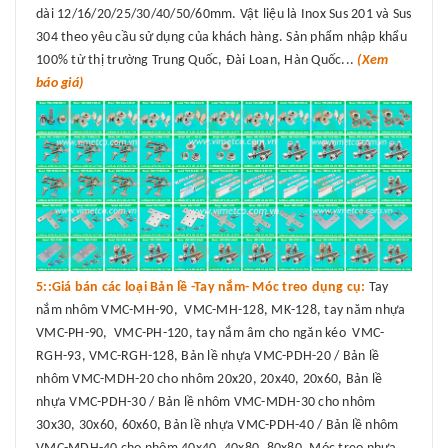
dài 12/16/20/25/30/40/50/60mm. Vật liệu là Inox Sus 201 và Sus
304 theo yêu cầu sử dụng của khách hàng. Sản phẩm nhập khẩu
100% từ thị trường Trung Quốc, Đài Loan, Hàn Quốc...
(Xem
báo giá)
5::Giá bán các loại Bản lề -Tay nắm- Móc treo dụng cụ:
Tay
nắm nhôm VMC-MH-90, VMC-MH-128, MK-128, tay năm nhựa
VMC-PH-90, VMC-PH-120, tay nắm âm cho ngăn kéo VMC-
RGH-93, VMC-RGH-128, Bản lề nhựa VMC-PDH-20 / Bản lề
nhôm VMC-MDH-20 cho nhôm 20x20, 20x40, 20x60, Bản lề
nhựa VMC-PDH-30 / Bản lề nhôm VMC-MDH-30 cho nhôm
30x30, 30x60, 60x60, Bản lề nhựa VMC-PDH-40 / Bản lề nhôm