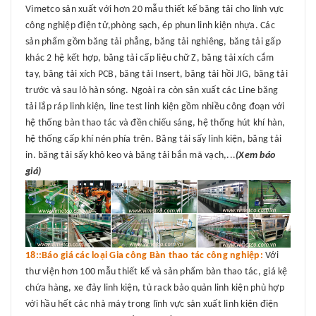
Vimetco sản xuất với hơn 20 mẫu thiết kế băng tải cho lĩnh vực
công nghiệp điện tử,phòng sạch, ép phun linh kiện nhựa. Các
sản phẩm gồm băng tải phẳng, băng tải nghiêng, băng tải gấp
khác 2 hệ kết hợp, băng tải cấp liệu chữ Z, băng tải xích cắm
tay, băng tải xích PCB, băng tải Insert, băng tải hồi JIG, băng tải
trước và sau lò hàn sóng. Ngoài ra còn sản xuất các Line băng
tải lắp ráp linh kiện, line test linh kiện gồm nhiều công đoạn với
hệ thống bàn thao tác và đền chiếu sáng, hệ thống hút khí hàn,
hệ thống cấp khí nén phía trên. Băng tải sấy linh kiện, băng tải
in. băng tải sấy khô keo và băng tải bắn mã vạch,...
(Xem báo
giá)
18::Báo giá các loại Gia công Bàn thao tác công nghiệp:
Với
thư viện hơn 100 mẫu thiết kế và sản phẩm bàn thao tác, giá kệ
chứa hàng, xe đảy linh kiện, tủ rack bảo quản linh kiện phù hợp
với hầu hết các nhà máy trong lĩnh vực sản xuất linh kiện điện