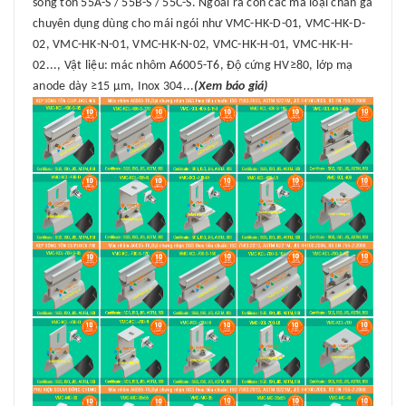
sóng tôn 55A-S / 55B-S / 55C-S. Ngoài ra còn các mã loại chân gá
chuyên dụng dùng cho mái ngói như VMC-HK-D-01, VMC-HK-D-
02, VMC-HK-N-01, VMC-HK-N-02, VMC-HK-H-01, VMC-HK-H-
02..., Vật liệu: mác nhôm A6005-T6, Độ cứng HV≥80, lớp mạ
anode dày ≥15 μm, Inox 304...
(Xem báo giá)