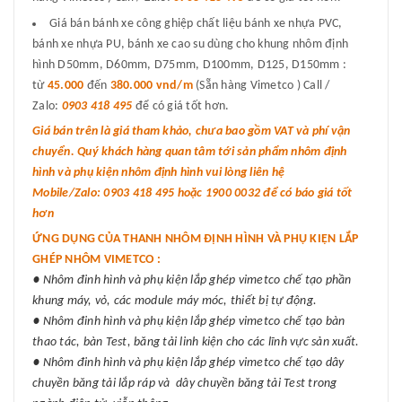
Giá bán bánh xe công ghiệp chất liệu bánh xe nhựa PVC,
bánh xe nhựa PU, bánh xe cao su dùng cho khung nhôm định
hình D50mm, D60mm, D75mm, D100mm, D125, D150mm :
từ
45.000
đến
380.000 vnd/m
(Sẵn hàng Vimetco ) Call /
Zalo:
0903 418 495
để có giá tốt hơn.
Giá bán trên là giá tham khảo, chưa bao gồm VAT và phí vận
chuyển. Quý khách hàng quan tâm tới sản phẩm nhôm định
hình và phụ kiện nhôm định hình vui lòng liên hệ
Mobile/Zalo: 0903 418 495 hoặc 1900 0032 để có báo giá tốt
hơn
ỨNG DỤNG CỦA THANH NHÔM ĐỊNH HÌNH VÀ PHỤ KIỆN LẮP
GHÉP NHÔM VIMETCO :
● Nhôm đinh hình và phụ kiện lắp ghép vimetco chế tạo phần
khung máy, vỏ, các module máy móc, thiết bị tự động.
● Nhôm đinh hình và phụ kiện lắp ghép vimetco chế tạo bàn
thao tác, bàn Test, băng tải linh kiện cho các lĩnh vực sản xuất.
● Nhôm đinh hình và phụ kiện lắp ghép vimetco chế tạo dây
chuyền băng tải lắp ráp và dây chuyền băng tải Test trong