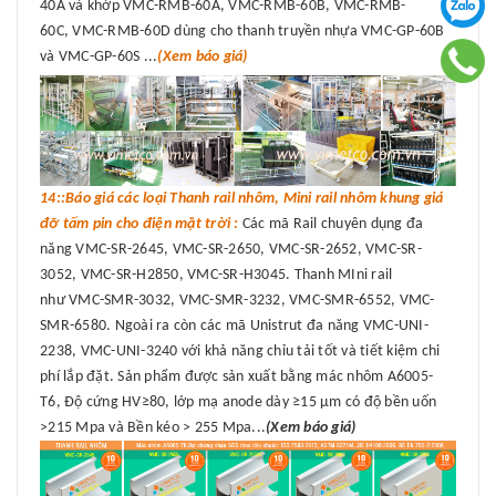
40A và khớp VMC-RMB-60A, VMC-RMB-60B, VMC-RMB-
60C, VMC-RMB-60D dùng cho thanh truyền nhựa VMC-GP-60B
và VMC-GP-60S ...
(Xem báo giá)
14::Báo giá các loại Thanh rail nhôm, Mini rail nhôm khung giá
đỡ tấm pin cho điện mặt trời :
Các mã Rail chuyên dụng đa
năng VMC-SR-2645, VMC-SR-2650, VMC-SR-2652, VMC-SR-
3052, VMC-SR-H2850, VMC-SR-H3045. Thanh MIni rail
như VMC-SMR-3032, VMC-SMR-3232, VMC-SMR-6552, VMC-
SMR-6580. Ngoài ra còn các mã Unistrut đa năng VMC-UNI-
2238, VMC-UNI-3240 với khả năng chỉu tải tốt và tiết kiệm chi
phí lắp đặt. Sản phẩm được sản xuất bằng mác nhôm A6005-
T6, Độ cứng HV≥80, lớp mạ anode dày ≥15 μm có độ bền uốn
>215 Mpa và Bền kéo > 255 Mpa...
(Xem báo giá)