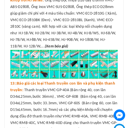
Khớp nối HJ series:
Ống thép bọc nhựa D28 dày 0.8mm VMC-
ABS-D2808, Ống inox VMC-SUS-D2808, Ống thép ECO D28mm
giúp giảm chi phí với 4 màu tiêu chuẩn: VMC-ECO-2810G ( Xám),
VMC-ECO-2810BK (Đen) , VMC-ECO-2810BL (Xanh), VMC-ECO-
2810C (vàng cam). Kết hợp với các loại khớp nối chuyên dụng
như HJ-1B/W, HJ-2B/W, HJ-3B/W, HJ-4B/W, HJ-B/W5, HJ-6B/W,
HJ-7B/W, HJ-8B/W, HJ-45B/W, HJ-90B/W, HJ-180B/W, HJ-
11B/W, HJ-12B/W,...
(Xem báo giá)
13::Báo giá các loại Thanh truyền con lăn và phụ kiện thanh
truyền:
Thanh truyền VMC-GP-40A (Bản rộng 40, con lăn
D34xL25mm,bước 36mm) , VMC-GP-60B (Bản rộng 40, con lăn
D34xL25mm, bước 33.3mm, VMC-GP-60S (Bản rộng 60, con lăn
D15xL45mm, bước 16.7mm) và các phụ kiện khớp nối chuyên
dụng đầu đỡ thanh truyền như VMC-RMB-40A, VMC-RMB-40B,
VMC-RMB-40C, VMC-RMB-40D dùng cho thanh truyền VMC-GP-