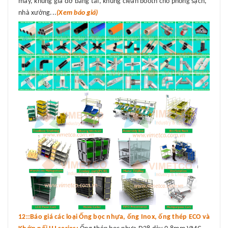
máy, khung giá đỡ băng tải, khung clean booth cho phòng sạch,
nhà xưởng...
(Xem báo giá)
12::Báo giá các loại Ống bọc nhựa, ống Inox, ống thép ECO và