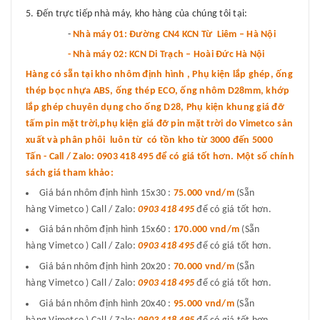
Đến trực tiếp nhà máy, kho hàng của chúng tôi tại:
-
Nhà máy 01: Đường CN4 KCN Từ Liêm – Hà Nội
- Nhà máy 02: KCN Di Trạch – Hoài Đức Hà Nội
Hàng có sẵn tại kho nhôm định hình , Phụ kiện lắp ghép, ống
thép bọc nhựa ABS, ống thép ECO, ống nhôm D28mm, khớp
lắp ghép chuyên dụng cho ống D28, Phụ kiện khung giá đỡ
tấm pin mặt trời,phụ kiện giá đỡ pin mặt trời do Vimetco sản
xuất và phân phôi luôn từ có tồn kho từ 3000 đến 5000
Tấn - Call / Zalo: 0903 418 495 để có giá tốt hơn. Một số chính
sách giá tham khảo:
Giá bán nhôm định hình 15x30 :
75.000 vnd
/m
(Sẵn
hàng Vimetco ) Call / Zalo:
0903 418 495
để có giá tốt hơn.
Giá bán nhôm định hình 15x60 :
170.000 vnd/m
(Sẵn
hàng Vimetco ) Call / Zalo:
0903 418 495
để có giá tốt hơn.
Giá bán nhôm định hình 20x20 :
70.000 vnd/m
(Sẵn
hàng Vimetco ) Call / Zalo:
0903 418 495
để có giá tốt hơn.
Giá bán nhôm định hình 20x40 :
95.000 vnd/m
(Sẵn