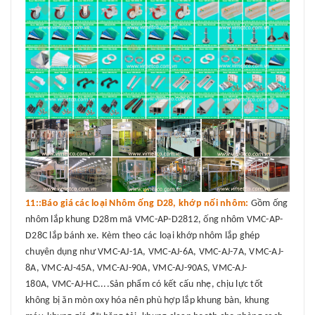
11::Báo giá các loại Nhôm ống D28, khớp nối nhôm:
Gồm ống
nhôm lắp khung D28m mã VMC-AP-D2812, ống nhôm VMC-AP-
D28C lắp bánh xe. Kèm theo các loại khớp nhôm lắp ghép
chuyên dụng như VMC-AJ-1A, VMC-AJ-6A, VMC-AJ-7A, VMC-AJ-
8A, VMC-AJ-45A, VMC-AJ-90A, VMC-AJ-90AS, VMC-AJ-
180A, VMC-AJ-HC....Sản phẩm có kết cấu nhẹ, chịu lực tốt
không bị ăn mòn oxy hóa nên phù hợp lắp khung bàn, khung