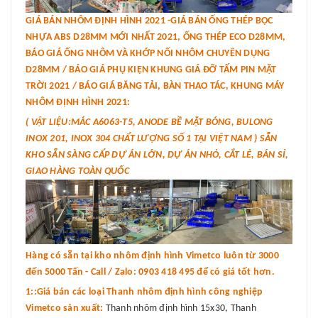
GIÁ BÁN NHÔM ĐỊNH HÌNH 2021 -GIÁ BÁN ỐNG THÉP BỌC
NHỰA ABS D28MM MỚI NHẤT 2021, ỐNG THÉP ECO D28MM,
BÁO GIÁ ỐNG NHÔM VÀ KHỚP NỐI NHÔM CHUYÊN DỤNG
D28MM / BÁO GIÁ PHỤ KIỆN KHUNG GIÁ ĐỠ TẤM PIN MẶT
TRỜI 2021 / BÁO GIÁ BĂNG TẢI, BÀN THAO TÁC, KHUNG MÁY
NHÔM ĐỊNH HÌNH 2021:
( VẬT LIỆU:MÁC A6063-T5, ANODE BỀ MẶT BÓNG, BULONG
INOX 201, INOX 304 CHẤT LƯỢNG SỐ 1 TẠI VIỆT NAM ) SẴN
KHO SẴN SÀNG CẤP DỰ ÁN LỚN, DỰ ÁN NHỎ, CẮT LẺ, BÁN SỈ,
GIAO HÀNG TOÀN QUỐC
Hàng có sẵn tại kho nhôm định hình Vimetco luôn từ 3000
đến 5000 Tấn - Call / Zalo: 0903 418 495 để có giá tốt hơn.
1::Giá bán các loại Thanh nhôm định hình công nghiệp
Vimetco sản xuất:
Thanh nhôm định hình 15x30, Thanh