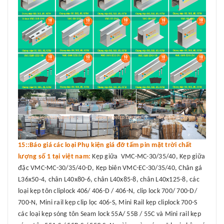
15::Báo giá các loại Phụ kiện giá đỡ tấm pin mặt trời chất
lượng số 1 tại việt nam:
Kẹp giữa VMC-MC-30/35/40, Kẹp giữa
đặc VMC-MC-30/35/40-D, Kẹp biên VMC-EC-30/35/40, Chân gá
L36x50-4, chân L40x80-6, chân L40x85-8, chân L40x125-8, các
loại kẹp tôn cliplock 406/ 406-D / 406-N, clip lock 700/ 700-D/
700-N, Mini rail kẹp clip lọc 406-S, Mini Rail kẹp cliplock 700-S
các loại kẹp sóng tôn Seam lock 55A/ 55B / 55C và Mini rail kẹp