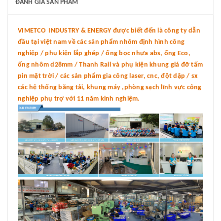
ĐÁNH GIÁ SẢN PHẨM
VIMETCO INDUSTRY & ENERGY được biết đến là công ty dẫn
đầu tại việt nam về các sản phẩm nhôm định hình công
nghiệp / phụ kiện lắp ghép / ống bọc nhựa abs, ống Eco,
ống nhôm d28mm / Thanh Rail và phụ kiện khung giá đỡ tấm
pin mặt trời / các sản phẩm gia công laser, cnc, đột dập / sx
các hệ thống băng tải, khung máy ,phòng sạch lĩnh vực công
nghiệp phụ trợ với 11 năm kinh nghiệm.