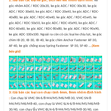
2::Giá bán các loại ke góc, bích liên kết nhôm định hình:
Ke
góc nhôm ADC / RDC-20x20, ke góc ADC / RDC-30x30, ke góc
ADC / RDC-30x60, ke góc ADC / RDC-20x40, ke góc ADC / RDC-
40x80, ke góc ADC / RDC-40x40, ke góc ADC / RDC-45x45, ke
góc ADC / RDC-50x50, ke góc ADC / RDC-45x90, ke góc ADC /
RDC-60x60, ke góc ADC / RDC-80x80, ke góc ADC / RDC-90x90,
ke góc ADC-100x100. Ngoài ra còn có các loại ke chịu lực, ke góc
chìm IB-20, IB-30, IB-40, ke góc chìm Anchor Fastener AF-30,
AF-40, ke góc chống xoay Spring Fastener SF-30, SF-40 ...
(Xem
báo giá)
3::Giá bán các loại con chạy rãnh 6mm, 8mm nhôm định hình
:
Con chạy bi VMC-SN-6/8-M4/M5/M6/M8-30, VMC-SN-8-
M4/M5/M6/M8-40, con chạy lá VMC-SLN-6/8-M4/M5/M6/M8-
30/40, con chạy lẫy VMC-BLN-6/8-M4/M5/M6/M8-30/40, con