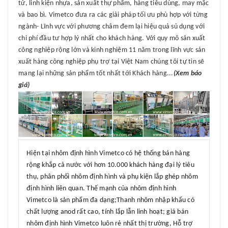
tử, linh kiện nhựa, sản xuất thự phẩm, hàng tiêu dùng, may mặc
và bao bì. Vimetco đưa ra các giải pháp tối ưu phù hợp với từng
ngành- Lĩnh vực với phương châm đem lại hiệu quả sủ dụng với
chi phí đầu tư hợp lý nhất cho khách hàng. Với quy mô sản xuất
công nghiệp rộng lớn và kinh nghiệm 11 năm trong lĩnh vực sản
xuất hàng công nghiệp phụ trợ tại Việt Nam chúng tôi tự tin sẽ
mang lại những sản phẩm tốt nhất tới Khách hàng...
(Xem báo
giá)
Hiện tại nhôm định hình Vimetco có hệ thống bán hàng
rộng khắp cả nước với hơn 10.000 khách hàng đại lý tiêu
thụ, phân phối nhôm định hình và phụ kiện lắp ghép nhôm
định hình liên quan. Thế mạnh của nhôm định hình
Vimetco là sản phẩm đa dạng;Thanh nhôm nhập khẩu có
chất lượng anod rất cao, tính lắp lẫn linh hoạt; giá bán
nhôm định hình Vimetco luôn rẻ nhất thị trường, Hỗ trợ