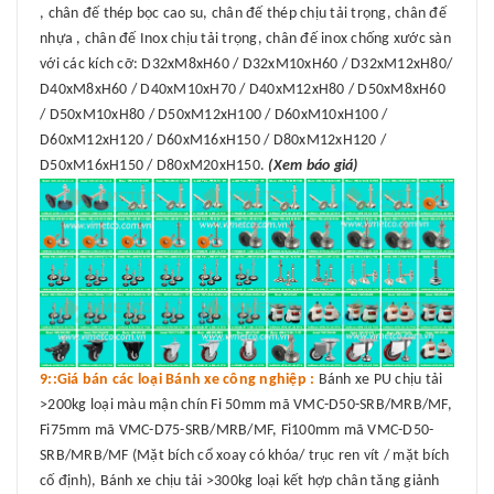
, chân đế thép bọc cao su, chân đế thép chịu tải trọng, chân đế
nhựa , chân đế Inox chịu tải trọng, chân đế inox chống xước sàn
với các kích cỡ: D32xM8xH60 / D32xM10xH60 / D32xM12xH80/
D40xM8xH60 / D40xM10xH70 / D40xM12xH80 / D50xM8xH60
/ D50xM10xH80 / D50xM12xH100 / D60xM10xH100 /
D60xM12xH120 / D60xM16xH150 / D80xM12xH120 /
D50xM16xH150 / D80xM20xH150.
(Xem báo giá)
9::Giá bán các loại Bánh xe công nghiệp :
Bánh xe PU chịu tải
>200kg loại màu mận chín Fi 50mm mã VMC-D50-SRB/MRB/MF,
Fi75mm mã VMC-D75-SRB/MRB/MF, Fi100mm mã VMC-D50-
SRB/MRB/MF (Mặt bích cổ xoay có khóa/ trục ren vít / mặt bích
cố định), Bánh xe chịu tải >300kg loại kết hợp chân tăng giảnh