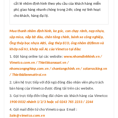
cắt lẻ nhôm định hình theo yêu cầu của khách hàng miễn
phí; giao hàng nhanh chóng trong 24h; công nợ linh hoạt
cho khách, hàng đại lý.
Mua thanh nhôm định hình, ke góc, con chạy rãnh, nẹp nhựa,
sập mica, nắp bịt đàu, chân tăng chỉnh, bánh xe công nghiệp,
Ống thép bọc nhựa ABS, ống thép ECO, ống nhôm Ø28mm và
khớp nối HJ, khớp nối AL của Vimetco tại đâu:
Đặt hàng online tại các website:
www.nhomdinhhinh.vn /
Vimetco.com.vn / Thietbisanxuat.vn /
nhomcongnghiep.com.vn / chantangchinh.vn / solarracking.vn
/ Thietbidienmattroi.vn
Liên hệ trực tiếp với đội ngũ đông đảo nhân viên phụ trách
bán hàng của Vimetco được đăng tải trên các website.
Gọi trực tiếp đến tổng đài chăm sóc khách hàng của Vimetco:
1900 0032 nhánh 1/2/3 hoặc số 0243 765 2233 / 2244
Gửi mail điện tử cho Vimetco qua Email :
Sale@vimetco.com.vn