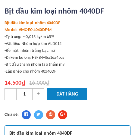
Bịt đầu kim loại nhôm 4040DF
Bịt đầu kim loại nhôm 4040DF
Model: VMC-EC-4040DF-M
-Tỷ trọng: ~ 0,013 kg/m ±5%
-Vật liệu: Nhôm hợp kim ALDC12
-Bề mặt nhôm trắng bạc mờ
-Đi kèm bulong HSFB-M6x16x4pcs
-Bịt đầu thanh nhôm tạo thẩm mỹ
-Lắp ghép cho nhôm 40x40DF
14.500₫
16.000₫
-
+
ĐẶT HÀNG
Chia sẻ:
Bịt đầu kim loại nhôm 4040DF