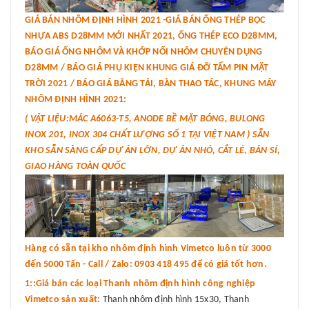
GIÁ BÁN NHÔM ĐỊNH HÌNH 2021 -GIÁ BÁN ỐNG THÉP BỌC
NHỰA ABS D28MM MỚI NHẤT 2021, ỐNG THÉP ECO D28MM,
BÁO GIÁ ỐNG NHÔM VÀ KHỚP NỐI NHÔM CHUYÊN DỤNG
D28MM / BÁO GIÁ PHỤ KIỆN KHUNG GIÁ ĐỠ TẤM PIN MẶT
TRỜI 2021 / BÁO GIÁ BĂNG TẢI, BÀN THAO TÁC, KHUNG MÁY
NHÔM ĐỊNH HÌNH 2021:
( VẬT LIỆU:MÁC A6063-T5, ANODE BỀ MẶT BÓNG, BULONG
INOX 201, INOX 304 CHẤT LƯỢNG SỐ 1 TẠI VIỆT NAM ) SẴN
KHO SẴN SÀNG CẤP DỰ ÁN LỚN, DỰ ÁN NHỎ, CẮT LẺ, BÁN SỈ,
GIAO HÀNG TOÀN QUỐC
Hàng có sẵn tại kho nhôm định hình Vimetco luôn từ 3000
đến 5000 Tấn - Call / Zalo: 0903 418 495 để có giá tốt hơn.
1::Giá bán các loại Thanh nhôm định hình công nghiệp
Vimetco sản xuất:
Thanh nhôm định hình 15x30, Thanh