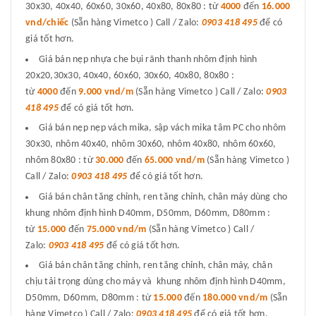
30x30, 40x40, 60x60, 30x60, 40x80, 80x80 : từ
4000
đến
16.000
vnd/chiếc
(Sẵn hàng Vimetco ) Call / Zalo:
0903 418 495
để có
giá tốt hơn.
Giá bán nẹp nhựa che bụi rãnh thanh nhôm định hình
20x20,30x30, 40x40, 60x60, 30x60, 40x80, 80x80 :
từ
4000
đến
9.000 vnd/m
(Sẵn hàng Vimetco ) Call / Zalo:
0903
418 495
để có giá tốt hơn.
Giá bán nẹp nẹp vách mika, sập vách mika tâm PC cho nhôm
30x30, nhôm 40x40, nhôm 30x60, nhôm 40x80, nhôm 60x60,
nhôm 80x80 : từ
30.000
đến
65.000 vnd/m
(Sẵn hàng Vimetco )
Call / Zalo:
0903 418 495
để có giá tốt hơn.
Giá bán chân tăng chỉnh, ren tăng chỉnh, chân máy dùng cho
khung nhôm định hình D40mm, D50mm, D60mm, D80mm :
từ
15.000
đến
75.000 vnd/m
(Sẵn hàng Vimetco ) Call /
Zalo:
0903 418 495
để có giá tốt hơn.
Giá bán chân tăng chỉnh, ren tăng chỉnh, chân máy, chân
chịu tải trọng dùng cho máy và khung nhôm định hình D40mm,
D50mm, D60mm, D80mm : từ
15.000
đến
180.000 vnd/m
(Sẵn
hàng Vimetco ) Call / Zalo:
0903 418 495
để có giá tốt hơn.