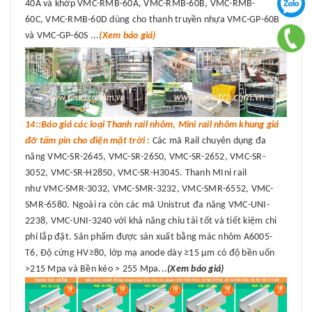
40A và khớp VMC-RMB-60A, VMC-RMB-60B, VMC-RMB-
60C, VMC-RMB-60D dùng cho thanh truyền nhựa VMC-GP-60B
và VMC-GP-60S ...
(Xem báo giá)
14::Báo giá các loại Thanh rail nhôm, Mini rail nhôm khung giá
đỡ tấm pin cho điện mặt trời :
Các mã Rail chuyên dụng đa
năng VMC-SR-2645, VMC-SR-2650, VMC-SR-2652, VMC-SR-
3052, VMC-SR-H2850, VMC-SR-H3045. Thanh MIni rail
như VMC-SMR-3032, VMC-SMR-3232, VMC-SMR-6552, VMC-
SMR-6580. Ngoài ra còn các mã Unistrut đa năng VMC-UNI-
2238, VMC-UNI-3240 với khả năng chỉu tải tốt và tiết kiệm chi
phí lắp đặt. Sản phẩm được sản xuất bằng mác nhôm A6005-
T6, Độ cứng HV≥80, lớp mạ anode dày ≥15 μm có độ bền uốn
>215 Mpa và Bền kéo > 255 Mpa...
(Xem báo giá)