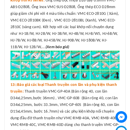
Khớp nối HJ series:
Ống thép bọc nhựa D28 dày 0.8mm VMC-
ABS-D2808, Ống inox VMC-SUS-D2808, Ống thép ECO D28mm
giúp giảm chi phí với 4 màu tiêu chuẩn: VMC-ECO-2810G ( Xám),
VMC-ECO-2810BK (Đen) , VMC-ECO-2810BL (Xanh), VMC-ECO-
2810C (vàng cam). Kết hợp với các loại khớp nối chuyên dụng
như HJ-1B/W, HJ-2B/W, HJ-3B/W, HJ-4B/W, HJ-B/W5, HJ-6B/W,
HJ-7B/W, HJ-8B/W, HJ-45B/W, HJ-90B/W, HJ-180B/W, HJ-
11B/W, HJ-12B/W,...
(Xem báo giá)
13::Báo giá các loại Thanh truyền con lăn và phụ kiện thanh
truyền:
Thanh truyền VMC-GP-40A (Bản rộng 40, con lăn
D34xL25mm,bước 36mm) , VMC-GP-60B (Bản rộng 40, con lăn
D34xL25mm, bước 33.3mm, VMC-GP-60S (Bản rộng 60, con lăn
D15xL45mm, bước 16.7mm) và các phụ kiện khớp nối chuyên
dụng đầu đỡ thanh truyền như VMC-RMB-40A, VMC-RMB-40B,
VMC-RMB-40C, VMC-RMB-40D dùng cho thanh truyền VMC-GP-