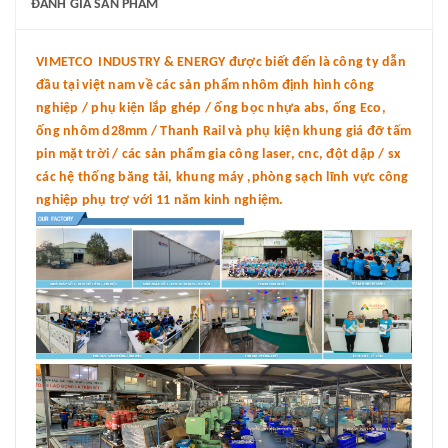
ĐÁNH GIÁ SẢN PHẨM
VIMETCO INDUSTRY & ENERGY được biết đến là công ty dẫn
đầu tại việt nam về các sản phẩm nhôm định hình công
nghiệp / phụ kiện lắp ghép / ống bọc nhựa abs, ống Eco,
ống nhôm d28mm / Thanh Rail và phụ kiện khung giá đỡ tấm
pin mặt trời / các sản phẩm gia công laser, cnc, đột dập / sx
các hệ thống băng tải, khung máy ,phòng sạch lĩnh vực công
nghiệp phụ trợ với 11 năm kinh nghiệm.