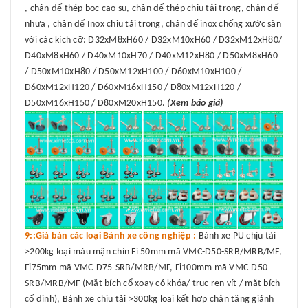
, chân đế thép bọc cao su, chân đế thép chịu tải trọng, chân đế
nhựa , chân đế Inox chịu tải trọng, chân đế inox chống xước sàn
với các kích cỡ: D32xM8xH60 / D32xM10xH60 / D32xM12xH80/
D40xM8xH60 / D40xM10xH70 / D40xM12xH80 / D50xM8xH60
/ D50xM10xH80 / D50xM12xH100 / D60xM10xH100 /
D60xM12xH120 / D60xM16xH150 / D80xM12xH120 /
D50xM16xH150 / D80xM20xH150.
(Xem báo giá)
9::Giá bán các loại Bánh xe công nghiệp :
Bánh xe PU chịu tải
>200kg loại màu mận chín Fi 50mm mã VMC-D50-SRB/MRB/MF,
Fi75mm mã VMC-D75-SRB/MRB/MF, Fi100mm mã VMC-D50-
SRB/MRB/MF (Mặt bích cổ xoay có khóa/ trục ren vít / mặt bích
cố định), Bánh xe chịu tải >300kg loại kết hợp chân tăng giảnh