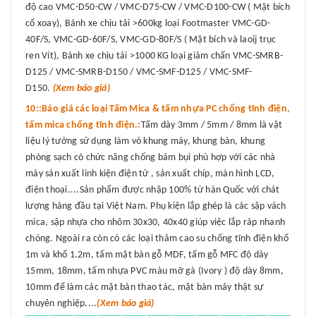
độ cao VMC-D50-CW / VMC-D75-CW / VMC-D100-CW ( Mặt bích
cổ xoay), Bánh xe chịu tải >600kg loại Footmaster VMC-GD-
40F/S, VMC-GD-60F/S, VMC-GD-80F/S ( Mặt bích và laoij trục
ren Vít), Bánh xe chịu tải >1000 KG loại giảm chấn VMC-SMRB-
D125 / VMC-SMRB-D150 / VMC-SMF-D125 / VMC-SMF-
D150.
(Xem báo giá)
10::Báo giá các loại Tấm Mica & tấm nhựa PC chống tĩnh điện,
tấm mica chống tĩnh điện.:
Tấm dày 3mm / 5mm / 8mm là vật
liệu lý tưởng sử dụng làm vỏ khung máy, khung bàn, khung
phòng sạch có chức năng chống bám bụi phù hợp với các nhà
máy sản xuất linh kiện điện tử , sản xuất chíp, màn hình LCD,
điện thoại....Sản phẩm được nhập 100% từ hàn Quốc với chát
lượng hàng đầu tại Việt Nam. Phụ kiện lắp ghép là các sập vách
mica, sập nhựa cho nhôm 30x30, 40x40 giúp việc lắp ráp nhanh
chóng. Ngoài ra còn có các loại thảm cao su chống tĩnh điện khổ
1m và khổ 1.2m, tấm mặt bàn gỗ MDF, tấm gỗ MFC độ dày
15mm, 18mm, tấm nhựa PVC màu mỡ gà (Ivory ) độ dày 8mm,
10mm để làm các mặt bàn thao tác, mặt bàn máy thật sự
chuyên nghiệp....
(Xem báo giá)