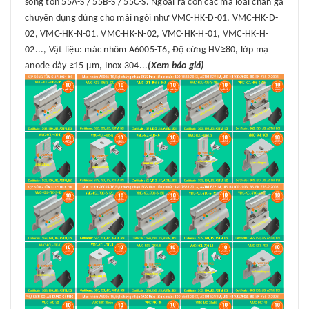
sóng tôn 55A-S / 55B-S / 55C-S. Ngoài ra còn các mã loại chân gá
chuyên dụng dùng cho mái ngói như VMC-HK-D-01, VMC-HK-D-
02, VMC-HK-N-01, VMC-HK-N-02, VMC-HK-H-01, VMC-HK-H-
02..., Vật liệu: mác nhôm A6005-T6, Độ cứng HV≥80, lớp mạ
anode dày ≥15 μm, Inox 304...
(Xem báo giá)