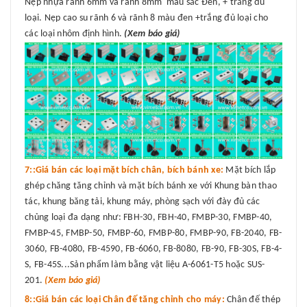
Nẹp nhựa rãnh 6mm và rãnh 8mm màu sắc Đen, + trắng đủ
loại. Nẹp cao su rãnh 6 và rãnh 8 màu đen +trắng đủ loại cho
các loại nhôm định hình.
(Xem báo giá)
7::Giá bán các loại mặt bích chân, bích bánh xe:
Mặt bích lắp
ghép chăng tăng chỉnh và mặt bích bánh xe với Khung bàn thao
tác, khung băng tải, khung máy, phòng sạch với đày đủ các
chủng loại đa dạng như: FBH-30, FBH-40, FMBP-30, FMBP-40,
FMBP-45, FMBP-50, FMBP-60, FMBP-80, FMBP-90, FB-2040, FB-
3060, FB-4080, FB-4590, FB-6060, FB-8080, FB-90, FB-30S, FB-4-
S, FB-45S...Sản phẩm làm bằng vật liệu A-6061-T5 hoặc SUS-
201.
(Xem báo giá)
8::Giá bán các loại Chân đế tăng chỉnh cho máy:
Chân đế thép