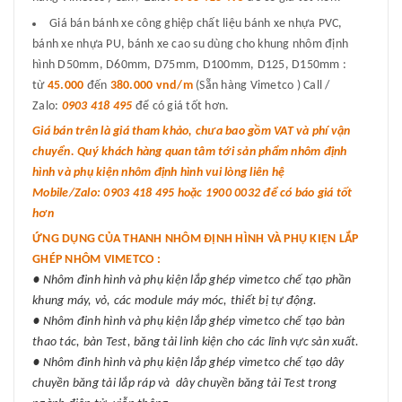
Giá bán bánh xe công ghiệp chất liệu bánh xe nhựa PVC,
bánh xe nhựa PU, bánh xe cao su dùng cho khung nhôm định
hình D50mm, D60mm, D75mm, D100mm, D125, D150mm :
từ
45.000
đến
380.000 vnd/m
(Sẵn hàng Vimetco ) Call /
Zalo:
0903 418 495
để có giá tốt hơn.
Giá bán trên là giá tham khảo, chưa bao gồm VAT và phí vận
chuyển. Quý khách hàng quan tâm tới sản phẩm nhôm định
hình và phụ kiện nhôm định hình vui lòng liên hệ
Mobile/Zalo: 0903 418 495 hoặc 1900 0032 để có báo giá tốt
hơn
ỨNG DỤNG CỦA THANH NHÔM ĐỊNH HÌNH VÀ PHỤ KIỆN LẮP
GHÉP NHÔM VIMETCO :
● Nhôm đinh hình và phụ kiện lắp ghép vimetco chế tạo phần
khung máy, vỏ, các module máy móc, thiết bị tự động.
● Nhôm đinh hình và phụ kiện lắp ghép vimetco chế tạo bàn
thao tác, bàn Test, băng tải linh kiện cho các lĩnh vực sản xuất.
● Nhôm đinh hình và phụ kiện lắp ghép vimetco chế tạo dây
chuyền băng tải lắp ráp và dây chuyền băng tải Test trong