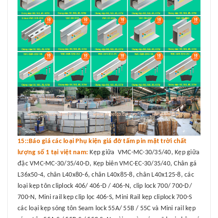
15::Báo giá các loại Phụ kiện giá đỡ tấm pin mặt trời chất
lượng số 1 tại việt nam:
Kẹp giữa VMC-MC-30/35/40, Kẹp giữa
đặc VMC-MC-30/35/40-D, Kẹp biên VMC-EC-30/35/40, Chân gá
L36x50-4, chân L40x80-6, chân L40x85-8, chân L40x125-8, các
loại kẹp tôn cliplock 406/ 406-D / 406-N, clip lock 700/ 700-D/
700-N, Mini rail kẹp clip lọc 406-S, Mini Rail kẹp cliplock 700-S
các loại kẹp sóng tôn Seam lock 55A/ 55B / 55C và Mini rail kẹp