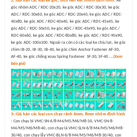
2::Giá bán các loại ke góc, bích liên kết nhôm định hình:
Ke
góc nhôm ADC / RDC-20x20, ke góc ADC / RDC-30x30, ke góc
ADC / RDC-30x60, ke góc ADC / RDC-20x40, ke góc ADC / RDC-
40x80, ke góc ADC / RDC-40x40, ke góc ADC / RDC-45x45, ke
góc ADC / RDC-50x50, ke góc ADC / RDC-45x90, ke góc ADC /
RDC-60x60, ke góc ADC / RDC-80x80, ke góc ADC / RDC-90x90,
ke góc ADC-100x100. Ngoài ra còn có các loại ke chịu lực, ke góc
chìm IB-20, IB-30, IB-40, ke góc chìm Anchor Fastener AF-30,
AF-40, ke góc chống xoay Spring Fastener SF-30, SF-40 ...
(Xem
báo giá)
3::Giá bán các loại con chạy rãnh 6mm, 8mm nhôm định hình
:
Con chạy bi VMC-SN-6/8-M4/M5/M6/M8-30, VMC-SN-8-
M4/M5/M6/M8-40, con chạy lá VMC-SLN-6/8-M4/M5/M6/M8-
30/40, con chạy lẫy VMC-BLN-6/8-M4/M5/M6/M8-30/40, con