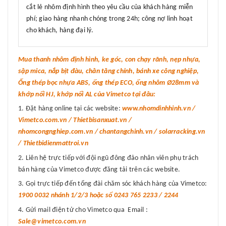
cắt lẻ nhôm định hình theo yêu cầu của khách hàng miễn
phí; giao hàng nhanh chóng trong 24h; công nợ linh hoạt
cho khách, hàng đại lý.
Mua thanh nhôm định hình, ke góc, con chạy rãnh, nẹp nhựa,
sập mica, nắp bịt đàu, chân tăng chỉnh, bánh xe công nghiệp,
Ống thép bọc nhựa ABS, ống thép ECO, ống nhôm Ø28mm và
khớp nối HJ, khớp nối AL của Vimetco tại đâu:
Đặt hàng online tại các website:
www.nhomdinhhinh.vn /
Vimetco.com.vn / Thietbisanxuat.vn /
nhomcongnghiep.com.vn / chantangchinh.vn / solarracking.vn
/ Thietbidienmattroi.vn
Liên hệ trực tiếp với đội ngũ đông đảo nhân viên phụ trách
bán hàng của Vimetco được đăng tải trên các website.
Gọi trực tiếp đến tổng đài chăm sóc khách hàng của Vimetco:
1900 0032 nhánh 1/2/3 hoặc số 0243 765 2233 / 2244
Gửi mail điện tử cho Vimetco qua Email :
Sale@vimetco.com.vn