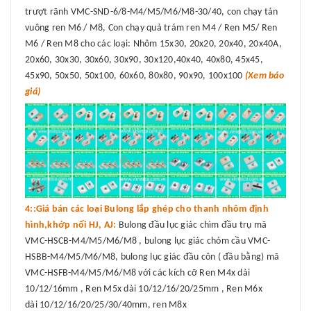
trượt rãnh VMC-SND-6/8-M4/M5/M6/M8-30/40, con chạy tán
vuông ren M6 / M8, Con chạy quả trám ren M4 / Ren M5/ Ren
M6 / Ren M8 cho các loại: Nhôm 15x30, 20x20, 20x40, 20x40A,
20x60, 30x30, 30x60, 30x90, 30x120,40x40, 40x80, 45x45,
45x90, 50x50, 50x100, 60x60, 80x80, 90x90, 100x100
(Xem báo
giá)
4::Giá bán các loại Bulong lắp ghép cho thanh nhôm định
hình,khớp nối HJ, AJ:
Bulong đầu lục giác chìm đầu trụ mã
VMC-HSCB-M4/M5/M6/M8 , bulong lục giác chỏm cầu VMC-
HSBB-M4/M5/M6/M8, bulong lục giác đầu côn ( đầu bằng) mã
VMC-HSFB-M4/M5/M6/M8 với các kích cỡ Ren M4x dài
10/12/16mm , Ren M5x dài 10/12/16/20/25mm , Ren M6x
dài 10/12/16/20/25/30/40mm, ren M8x