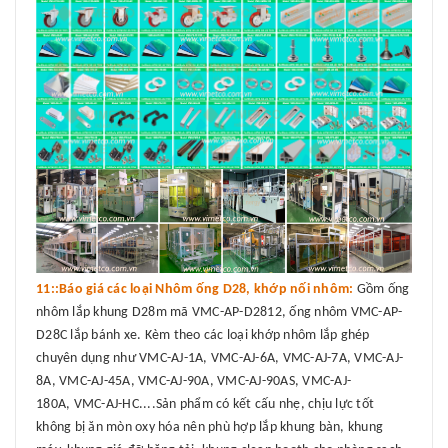
11::Báo giá các loại Nhôm ống D28, khớp nối nhôm:
Gồm ống
nhôm lắp khung D28m mã VMC-AP-D2812, ống nhôm VMC-AP-
D28C lắp bánh xe. Kèm theo các loại khớp nhôm lắp ghép
chuyên dụng như VMC-AJ-1A, VMC-AJ-6A, VMC-AJ-7A, VMC-AJ-
8A, VMC-AJ-45A, VMC-AJ-90A, VMC-AJ-90AS, VMC-AJ-
180A, VMC-AJ-HC....Sản phẩm có kết cấu nhẹ, chịu lực tốt
không bị ăn mòn oxy hóa nên phù hợp lắp khung bàn, khung