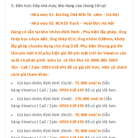
Đến trực tiếp nhà máy, kho hàng của chúng tôi tại:
-
Nhà máy 01: Đường CN4 KCN Từ Liêm – Hà Nội
- Nhà máy 02: KCN Di Trạch – Hoài Đức Hà Nội
Hàng có sẵn tại kho nhôm định hình , Phụ kiện lắp ghép, ống
thép bọc nhựa ABS, ống thép ECO, ống nhôm D28mm, khớp
lắp ghép chuyên dụng cho ống D28, Phụ kiện khung giá đỡ
tấm pin mặt trời,phụ kiện giá đỡ pin mặt trời do Vimetco sản
xuất và phân phôi luôn từ có tồn kho từ 3000 đến 5000
Tấn - Call / Zalo: 0903 418 495 để có giá tốt hơn. Một số chính
sách giá tham khảo:
Giá bán nhôm định hình 15x30 :
75.000 vnd
/m
(Sẵn
hàng Vimetco ) Call / Zalo:
0903 418 495
để có giá tốt hơn.
Giá bán nhôm định hình 15x60 :
170.000 vnd/m
(Sẵn
hàng Vimetco ) Call / Zalo:
0903 418 495
để có giá tốt hơn.
Giá bán nhôm định hình 20x20 :
70.000 vnd/m
(Sẵn
hàng Vimetco ) Call / Zalo:
0903 418 495
để có giá tốt hơn.
Giá bán nhôm định hình 20x40 :
95.000 vnd/m
(Sẵn