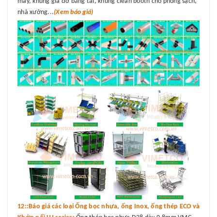
máy, khung giá đỡ băng tải, khung clean booth cho phòng sạch,
nhà xưởng...
(Xem báo giá)
12::Báo giá các loại Ống bọc nhựa, ống Inox, ống thép ECO và