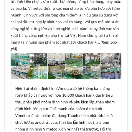
tử, linh kiện nhựa, sản xuất thự phẩm, hàng tiêu dùng, may mặc
và bao bì. Vimetco đưa ra các giải pháp tối ưu phù hợp với từng
ngành- Lĩnh vực với phương châm đem lại hiệu quả sủ dụng với
chi phí đầu tư hợp lý nhất cho khách hàng. Với quy mô sản xuất
công nghiệp rộng lớn và kinh nghiệm 11 năm trong lĩnh vực sản
xuất hàng công nghiệp phụ trợ tại Việt Nam chúng tôi tự tin sẽ
mang lại những sản phẩm tốt nhất tới Khách hàng...
(Xem báo
giá)
Hiện tại nhôm định hình Vimetco có hệ thống bán hàng
rộng khắp cả nước với hơn 10.000 khách hàng đại lý tiêu
thụ, phân phối nhôm định hình và phụ kiện lắp ghép nhôm
định hình liên quan. Thế mạnh của nhôm định hình
Vimetco là sản phẩm đa dạng;Thanh nhôm nhập khẩu có
chất lượng anod rất cao, tính lắp lẫn linh hoạt; giá bán
nhôm định hình Vimetco luôn rẻ nhất thị trường, Hỗ trợ