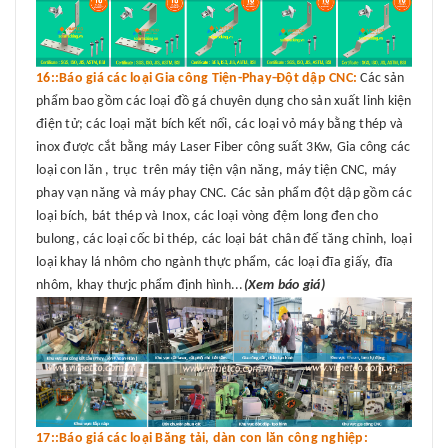
16::Báo giá các loại Gia công Tiện-Phay-Đột dập CNC:
Các sản
phẩm bao gồm các loại đồ gá chuyên dụng cho sản xuất linh kiện
điện tử; các loại mặt bích kết nối, các loại vỏ máy bằng thép và
inox được cắt bằng máy Laser Fiber công suất 3Kw, Gia công các
loại con lăn , trục trên máy tiện vận năng, máy tiện CNC, máy
phay vạn năng và máy phay CNC. Các sản phẩm đột dập gồm các
loại bích, bát thép và Inox, các loại vòng đệm long đen cho
bulong, các loại cốc bi thép, các loại bát chân đế tăng chỉnh, loại
loại khay lá nhôm cho ngành thực phẩm, các loại đĩa giấy, đĩa
nhôm, khay thưjc phẩm định hình...
(Xem báo giá)
17::Báo giá các loại Băng tải, dàn con lăn công nghiệp: