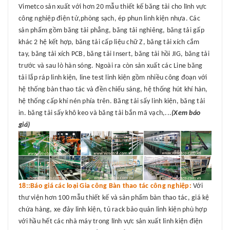
Vimetco sản xuất với hơn 20 mẫu thiết kế băng tải cho lĩnh vực
công nghiệp điện tử,phòng sạch, ép phun linh kiện nhựa. Các
sản phẩm gồm băng tải phẳng, băng tải nghiêng, băng tải gấp
khác 2 hệ kết hợp, băng tải cấp liệu chữ Z, băng tải xích cắm
tay, băng tải xích PCB, băng tải Insert, băng tải hồi JIG, băng tải
trước và sau lò hàn sóng. Ngoài ra còn sản xuất các Line băng
tải lắp ráp linh kiện, line test linh kiện gồm nhiều công đoạn với
hệ thống bàn thao tác và đền chiếu sáng, hệ thống hút khí hàn,
hệ thống cấp khí nén phía trên. Băng tải sấy linh kiện, băng tải
in. băng tải sấy khô keo và băng tải bắn mã vạch,...
(Xem báo
giá)
18::Báo giá các loại Gia công Bàn thao tác công nghiệp:
Với
thư viện hơn 100 mẫu thiết kế và sản phẩm bàn thao tác, giá kệ
chứa hàng, xe đảy linh kiện, tủ rack bảo quản linh kiện phù hợp
với hầu hết các nhà máy trong lĩnh vực sản xuất linh kiện điện