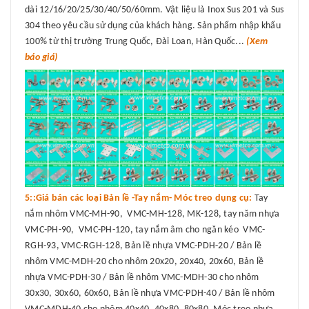
dài 12/16/20/25/30/40/50/60mm. Vật liệu là Inox Sus 201 và Sus
304 theo yêu cầu sử dụng của khách hàng. Sản phẩm nhập khẩu
100% từ thị trường Trung Quốc, Đài Loan, Hàn Quốc...
(Xem
báo giá)
5::Giá bán các loại Bản lề -Tay nắm- Móc treo dụng cụ:
Tay
nắm nhôm VMC-MH-90, VMC-MH-128, MK-128, tay năm nhựa
VMC-PH-90, VMC-PH-120, tay nắm âm cho ngăn kéo VMC-
RGH-93, VMC-RGH-128, Bản lề nhựa VMC-PDH-20 / Bản lề
nhôm VMC-MDH-20 cho nhôm 20x20, 20x40, 20x60, Bản lề
nhựa VMC-PDH-30 / Bản lề nhôm VMC-MDH-30 cho nhôm
30x30, 30x60, 60x60, Bản lề nhựa VMC-PDH-40 / Bản lề nhôm