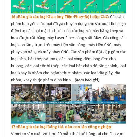
16::Báo giá các loại Gia công Tiện-Phay-Đột dập CNC:
Các sản
phẩm bao gồm các loại đồ gá chuyên dụng cho sản xuất linh kiện
điện tử; các loại mặt bích kết nối, các loại vỏ máy bằng thép và
inox được cắt bằng máy Laser Fiber công suất 3Kw, Gia công các
loại con lăn , trục trên máy tiện vận năng, máy tiện CNC, máy
phay vạn năng và máy phay CNC. Các sản phẩm đột dập gồm các
loại bích, bát thép và Inox, các loại vòng đệm long đen cho
bulong, các loại cốc bi thép, các loại bát chân đế tăng chỉnh, loại
loại khay lá nhôm cho ngành thực phẩm, các loại đĩa giấy, đĩa
nhôm, khay thưjc phẩm định hình...
(Xem báo giá)
17::Báo giá các loại Băng tải, dàn con lăn công nghiệp:
Vimetco sản xuất với hơn 20 mẫu thiết kế băng tải cho lĩnh vực