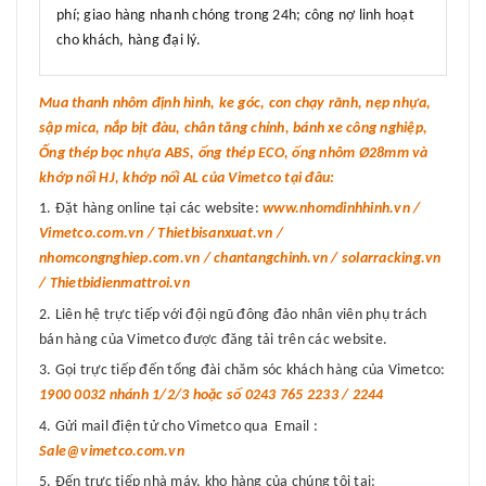
phí; giao hàng nhanh chóng trong 24h; công nợ linh hoạt
cho khách, hàng đại lý.
Mua thanh nhôm định hình, ke góc, con chạy rãnh, nẹp nhựa,
sập mica, nắp bịt đàu, chân tăng chỉnh, bánh xe công nghiệp,
Ống thép bọc nhựa ABS, ống thép ECO, ống nhôm Ø28mm và
khớp nối HJ, khớp nối AL của Vimetco tại đâu:
Đặt hàng online tại các website:
www.nhomdinhhinh.vn /
Vimetco.com.vn / Thietbisanxuat.vn /
nhomcongnghiep.com.vn / chantangchinh.vn / solarracking.vn
/ Thietbidienmattroi.vn
Liên hệ trực tiếp với đội ngũ đông đảo nhân viên phụ trách
bán hàng của Vimetco được đăng tải trên các website.
Gọi trực tiếp đến tổng đài chăm sóc khách hàng của Vimetco:
1900 0032 nhánh 1/2/3 hoặc số 0243 765 2233 / 2244
Gửi mail điện tử cho Vimetco qua Email :
Sale@vimetco.com.vn
Đến trực tiếp nhà máy, kho hàng của chúng tôi tại: