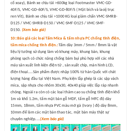
cổ xoay), Bánh xe chịu tải >600kg loại Footmaster VMC-GD-
40F/S, VMC-GD-60F/S, VMC-GD-80F/S ( Mặt bích và laoij trục
ren Vít), Bánh xe chịu tải >1000 KG loại giảm chấn VMC-SMRB-
D125 / VMC-SMRB-D150 / VMC-SMF-D125 / VMC-SMF-
D150.
(Xem báo giá)
10::Báo giá các loại Tấm Mica & tấm nhựa PC chống tĩnh điện,
tấm mica chống tĩnh điện.:
Tấm dày 3mm / 5mm / 8mm là vật
liệu lý tưởng sử dụng làm vỏ khung máy, khung bàn, khung
phòng sạch có chức năng chống bám bụi phù hợp với các nhà
máy sản xuất linh kiện điện tử , sản xuất chíp, màn hình LCD,
điện thoại....Sản phẩm được nhập 100% từ hàn Quốc với chát
lượng hàng đầu tại Việt Nam. Phụ kiện lắp ghép là các sập vách
mica, sập nhựa cho nhôm 30x30, 40x40 giúp việc lắp ráp nhanh
chóng. Ngoài ra còn có các loại thảm cao su chống tĩnh điện khổ
1m và khổ 1.2m, tấm mặt bàn gỗ MDF, tấm gỗ MFC độ dày
15mm, 18mm, tấm nhựa PVC màu mỡ gà (Ivory ) độ dày 8mm,
10mm để làm các mặt bàn thao tác, mặt bàn máy thật sự
chuyên nghiệp....
(Xem báo giá)