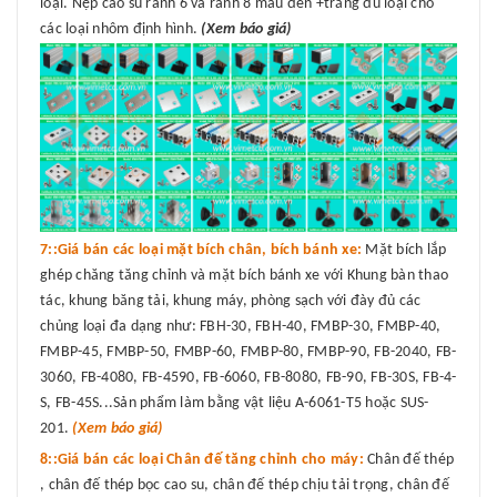
loại. Nẹp cao su rãnh 6 và rãnh 8 màu đen +trắng đủ loại cho
các loại nhôm định hình.
(Xem báo giá)
7::Giá bán các loại mặt bích chân, bích bánh xe:
Mặt bích lắp
ghép chăng tăng chỉnh và mặt bích bánh xe với Khung bàn thao
tác, khung băng tải, khung máy, phòng sạch với đày đủ các
chủng loại đa dạng như: FBH-30, FBH-40, FMBP-30, FMBP-40,
FMBP-45, FMBP-50, FMBP-60, FMBP-80, FMBP-90, FB-2040, FB-
3060, FB-4080, FB-4590, FB-6060, FB-8080, FB-90, FB-30S, FB-4-
S, FB-45S...Sản phẩm làm bằng vật liệu A-6061-T5 hoặc SUS-
201.
(Xem báo giá)
8::Giá bán các loại Chân đế tăng chỉnh cho máy:
Chân đế thép
, chân đế thép bọc cao su, chân đế thép chịu tải trọng, chân đế