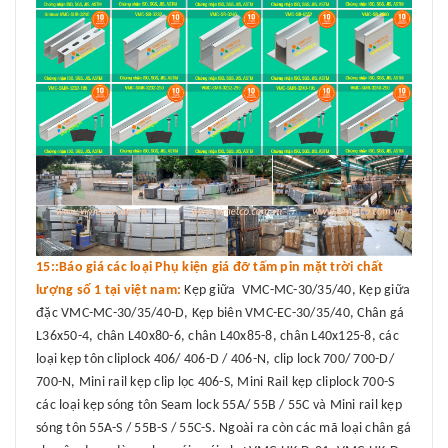
15::Báo giá các loại Phụ kiện giá đỡ tấm pin mặt trời chất
lượng số 1 tại việt nam:
Kẹp giữa VMC-MC-30/35/40, Kẹp giữa
đặc VMC-MC-30/35/40-D, Kẹp biên VMC-EC-30/35/40, Chân gá
L36x50-4, chân L40x80-6, chân L40x85-8, chân L40x125-8, các
loại kẹp tôn cliplock 406/ 406-D / 406-N, clip lock 700/ 700-D/
700-N, Mini rail kẹp clip lọc 406-S, Mini Rail kẹp cliplock 700-S
các loại kẹp sóng tôn Seam lock 55A/ 55B / 55C và Mini rail kẹp
sóng tôn 55A-S / 55B-S / 55C-S. Ngoài ra còn các mã loại chân gá