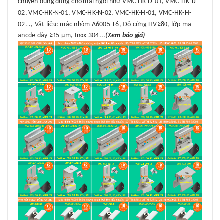
chuyên dụng dùng cho mái ngói như VMC-HK-D-01, VMC-HK-D-
02, VMC-HK-N-01, VMC-HK-N-02, VMC-HK-H-01, VMC-HK-H-
02..., Vật liệu: mác nhôm A6005-T6, Độ cứng HV≥80, lớp mạ
anode dày ≥15 μm, Inox 304...
(Xem báo giá)