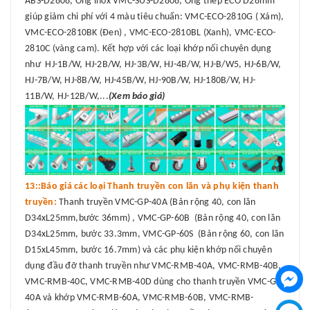
ABS-D2808, Ống inox VMC-SUS-D2808, Ống thép ECO D28mm
giúp giảm chi phí với 4 màu tiêu chuẩn: VMC-ECO-2810G ( Xám),
VMC-ECO-2810BK (Đen) , VMC-ECO-2810BL (Xanh), VMC-ECO-
2810C (vàng cam). Kết hợp với các loại khớp nối chuyên dụng
như HJ-1B/W, HJ-2B/W, HJ-3B/W, HJ-4B/W, HJ-B/W5, HJ-6B/W,
HJ-7B/W, HJ-8B/W, HJ-45B/W, HJ-90B/W, HJ-180B/W, HJ-
11B/W, HJ-12B/W,...
(Xem báo giá)
13::Báo giá các loại Thanh truyền con lăn và phụ kiện thanh
truyền:
Thanh truyền VMC-GP-40A (Bản rộng 40, con lăn
D34xL25mm,bước 36mm) , VMC-GP-60B (Bản rộng 40, con lăn
D34xL25mm, bước 33.3mm, VMC-GP-60S (Bản rộng 60, con lăn
D15xL45mm, bước 16.7mm) và các phụ kiện khớp nối chuyên
dụng đầu đỡ thanh truyền như VMC-RMB-40A, VMC-RMB-40B,
VMC-RMB-40C, VMC-RMB-40D dùng cho thanh truyền VMC-GP-
40A và khớp VMC-RMB-60A, VMC-RMB-60B, VMC-RMB-