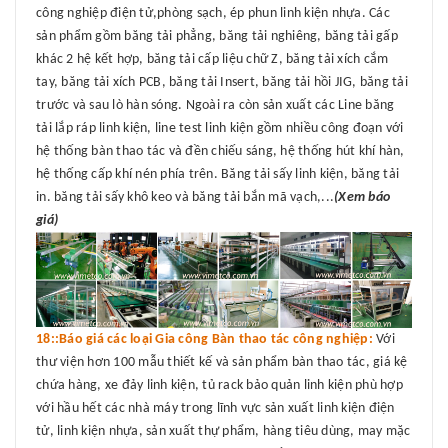
công nghiệp điện tử,phòng sạch, ép phun linh kiện nhựa. Các
sản phẩm gồm băng tải phẳng, băng tải nghiêng, băng tải gấp
khác 2 hệ kết hợp, băng tải cấp liệu chữ Z, băng tải xích cắm
tay, băng tải xích PCB, băng tải Insert, băng tải hồi JIG, băng tải
trước và sau lò hàn sóng. Ngoài ra còn sản xuất các Line băng
tải lắp ráp linh kiện, line test linh kiện gồm nhiều công đoạn với
hệ thống bàn thao tác và đền chiếu sáng, hệ thống hút khí hàn,
hệ thống cấp khí nén phía trên. Băng tải sấy linh kiện, băng tải
in. băng tải sấy khô keo và băng tải bắn mã vạch,...
(Xem báo
giá)
18::Báo giá các loại Gia công Bàn thao tác công nghiệp:
Với
thư viện hơn 100 mẫu thiết kế và sản phẩm bàn thao tác, giá kệ
chứa hàng, xe đảy linh kiện, tủ rack bảo quản linh kiện phù hợp
với hầu hết các nhà máy trong lĩnh vực sản xuất linh kiện điện
tử, linh kiện nhựa, sản xuất thự phẩm, hàng tiêu dùng, may mặc