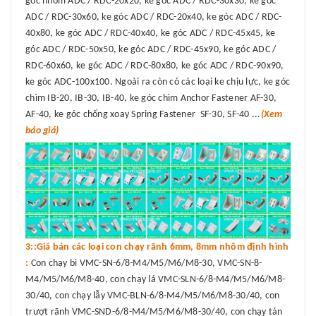
góc nhôm ADC / RDC-20x20, ke góc ADC / RDC-30x30, ke góc
ADC / RDC-30x60, ke góc ADC / RDC-20x40, ke góc ADC / RDC-
40x80, ke góc ADC / RDC-40x40, ke góc ADC / RDC-45x45, ke
góc ADC / RDC-50x50, ke góc ADC / RDC-45x90, ke góc ADC /
RDC-60x60, ke góc ADC / RDC-80x80, ke góc ADC / RDC-90x90,
ke góc ADC-100x100. Ngoài ra còn có các loại ke chịu lực, ke góc
chìm IB-20, IB-30, IB-40, ke góc chìm Anchor Fastener AF-30,
AF-40, ke góc chống xoay Spring Fastener SF-30, SF-40 ...
(Xem
báo giá)
3::Giá bán các loại con chạy rãnh 6mm, 8mm nhôm định hình
:
Con chạy bi VMC-SN-6/8-M4/M5/M6/M8-30, VMC-SN-8-
M4/M5/M6/M8-40, con chạy lá VMC-SLN-6/8-M4/M5/M6/M8-
30/40, con chạy lẫy VMC-BLN-6/8-M4/M5/M6/M8-30/40, con
trượt rãnh VMC-SND-6/8-M4/M5/M6/M8-30/40, con chạy tán