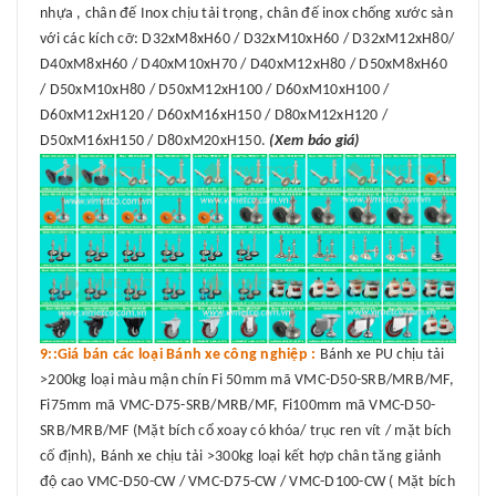
nhựa , chân đế Inox chịu tải trọng, chân đế inox chống xước sàn
với các kích cỡ: D32xM8xH60 / D32xM10xH60 / D32xM12xH80/
D40xM8xH60 / D40xM10xH70 / D40xM12xH80 / D50xM8xH60
/ D50xM10xH80 / D50xM12xH100 / D60xM10xH100 /
D60xM12xH120 / D60xM16xH150 / D80xM12xH120 /
D50xM16xH150 / D80xM20xH150.
(Xem báo giá)
9::Giá bán các loại Bánh xe công nghiệp :
Bánh xe PU chịu tải
>200kg loại màu mận chín Fi 50mm mã VMC-D50-SRB/MRB/MF,
Fi75mm mã VMC-D75-SRB/MRB/MF, Fi100mm mã VMC-D50-
SRB/MRB/MF (Mặt bích cổ xoay có khóa/ trục ren vít / mặt bích
cố định), Bánh xe chịu tải >300kg loại kết hợp chân tăng giảnh
độ cao VMC-D50-CW / VMC-D75-CW / VMC-D100-CW ( Mặt bích