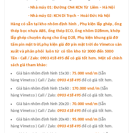
-
Nhà máy 01: Đường CN4 KCN Từ Liêm – Hà Nội
- Nhà máy 02: KCN Di Trạch – Hoài Đức Hà Nội
Hàng có sẵn tại kho nhôm định hình , Phụ kiện lắp ghép, ống
thép bọc nhựa ABS, ống thép ECO, ống nhôm D28mm, khớp
lắp ghép chuyên dụng cho ống D28, Phụ kiện khung giá đỡ
tấm pin mặt trời,phụ kiện giá đỡ pin mặt trời do Vimetco sản
xuất và phân phôi luôn từ có tồn kho từ 3000 đến 5000
Tấn - Call / Zalo: 0903 418 495 để có giá tốt hơn. Một số chính
sách giá tham khảo:
Giá bán nhôm định hình 15x30 :
75.000 vnd
/m
(Sẵn
hàng Vimetco ) Call / Zalo:
0903 418 495
để có giá tốt hơn.
Giá bán nhôm định hình 15x60 :
170.000 vnd/m
(Sẵn
hàng Vimetco ) Call / Zalo:
0903 418 495
để có giá tốt hơn.
Giá bán nhôm định hình 20x20 :
70.000 vnd/m
(Sẵn
hàng Vimetco ) Call / Zalo:
0903 418 495
để có giá tốt hơn.
Giá bán nhôm định hình 20x40 :
95.000 vnd/m
(Sẵn
hàng Vimetco ) Call / Zalo:
0903 418 495
để có giá tốt hơn.