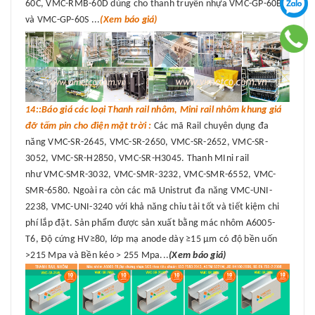
60C, VMC-RMB-60D dùng cho thanh truyền nhựa VMC-GP-60B
và VMC-GP-60S ...
(Xem báo giá)
14::Báo giá các loại Thanh rail nhôm, Mini rail nhôm khung giá
đỡ tấm pin cho điện mặt trời :
Các mã Rail chuyên dụng đa
năng VMC-SR-2645, VMC-SR-2650, VMC-SR-2652, VMC-SR-
3052, VMC-SR-H2850, VMC-SR-H3045. Thanh MIni rail
như VMC-SMR-3032, VMC-SMR-3232, VMC-SMR-6552, VMC-
SMR-6580. Ngoài ra còn các mã Unistrut đa năng VMC-UNI-
2238, VMC-UNI-3240 với khả năng chỉu tải tốt và tiết kiệm chi
phí lắp đặt. Sản phẩm được sản xuất bằng mác nhôm A6005-
T6, Độ cứng HV≥80, lớp mạ anode dày ≥15 μm có độ bền uốn
>215 Mpa và Bền kéo > 255 Mpa...
(Xem báo giá)