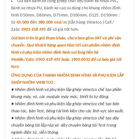
Giá bán bánh xe công ghiệp chất liệu bánh xe nhựa PVC,
bánh xe nhựa PU, bánh xe cao su dùng cho khung nhôm định
hình D50mm, D60mm, D75mm, D100mm, D125, D150mm :
từ
45.000
đến
380.000 vnd/m
(Sẵn hàng Vimetco ) Call /
Zalo:
0903 418 495
để có giá tốt hơn.
Giá bán trên là giá tham khảo, chưa bao gồm VAT và phí vận
chuyển. Quý khách hàng quan tâm tới sản phẩm nhôm định
hình và phụ kiện nhôm định hình vui lòng liên hệ
Mobile/Zalo: 0903 418 495 hoặc 1900 0032 để có báo giá tốt
hơn
ỨNG DỤNG CỦA THANH NHÔM ĐỊNH HÌNH VÀ PHỤ KIỆN LẮP
GHÉP NHÔM VIMETCO :
● Nhôm đinh hình và phụ kiện lắp ghép vimetco chế tạo phần
khung máy, vỏ, các module máy móc, thiết bị tự động.
● Nhôm đinh hình và phụ kiện lắp ghép vimetco chế tạo bàn
thao tác, bàn Test, băng tải linh kiện cho các lĩnh vực sản xuất.
● Nhôm đinh hình và phụ kiện lắp ghép vimetco chế tạo dây
chuyền băng tải lắp ráp và dây chuyền băng tải Test trong
ngành điện tử, viễn thông.