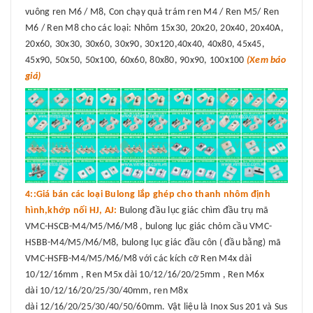
vuông ren M6 / M8, Con chạy quả trám ren M4 / Ren M5/ Ren
M6 / Ren M8 cho các loại: Nhôm 15x30, 20x20, 20x40, 20x40A,
20x60, 30x30, 30x60, 30x90, 30x120,40x40, 40x80, 45x45,
45x90, 50x50, 50x100, 60x60, 80x80, 90x90, 100x100
(Xem báo
giá)
4::Giá bán các loại Bulong lắp ghép cho thanh nhôm định
hình,khớp nối HJ, AJ:
Bulong đầu lục giác chìm đầu trụ mã
VMC-HSCB-M4/M5/M6/M8 , bulong lục giác chỏm cầu VMC-
HSBB-M4/M5/M6/M8, bulong lục giác đầu côn ( đầu bằng) mã
VMC-HSFB-M4/M5/M6/M8 với các kích cỡ Ren M4x dài
10/12/16mm , Ren M5x dài 10/12/16/20/25mm , Ren M6x
dài 10/12/16/20/25/30/40mm, ren M8x
dài 12/16/20/25/30/40/50/60mm. Vật liệu là Inox Sus 201 và Sus