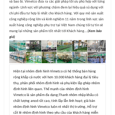
và bao bì. Vimetco đưa ra các giải pháp tối ưu phù hợp với từng
ngành- Lĩnh vực với phương châm đem lại hiệu quả sủ dụng với
chi phí đầu tư hợp lý nhất cho khách hàng. Với quy mô sản xuất
công nghiệp rộng lớn và kinh nghiệm 11 năm trong lĩnh vực sản
xuất hàng công nghiệp phụ trợ tại Việt Nam chúng tôi tự tin sẽ
mang lại những sản phẩm tốt nhất tới Khách hàng...
(Xem báo
giá)
Hiện tại nhôm định hình Vimetco có hệ thống bán hàng
rộng khắp cả nước với hơn 10.000 khách hàng đại lý tiêu
thụ, phân phối nhôm định hình và phụ kiện lắp ghép nhôm
định hình liên quan. Thế mạnh của nhôm định hình
Vimetco là sản phẩm đa dạng;Thanh nhôm nhập khẩu có
chất lượng anod rất cao, tính lắp lẫn linh hoạt; giá bán
nhôm định hình Vimetco luôn rẻ nhất thị trường, Hỗ trợ
cắt lẻ nhôm định hình theo yêu cầu của khách hàng miễn