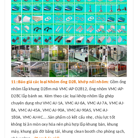
11::Báo giá các loại Nhôm ống D28, khớp nối nhôm:
Gồm ống
nhôm lắp khung D28m mã VMC-AP-D2812, ống nhôm VMC-AP-
D28C lắp bánh xe. Kèm theo các loại khớp nhôm lắp ghép
chuyên dụng như VMC-AJ-1A, VMC-AJ-6A, VMC-AJ-7A, VMC-AJ-
8A, VMC-AJ-45A, VMC-AJ-90A, VMC-AJ-90AS, VMC-AJ-
180A, VMC-AJ-HC....Sản phẩm có kết cấu nhẹ, chịu lực tốt
không bị ăn mòn oxy hóa nên phù hợp lắp khung bàn, khung
máy, khung giá đỡ băng tải, khung clean booth cho phòng sạch,