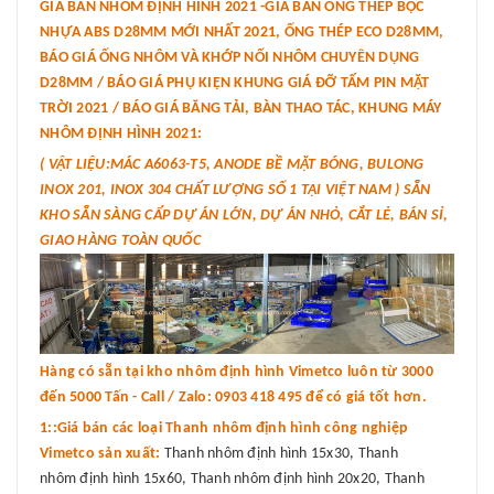
GIÁ BÁN NHÔM ĐỊNH HÌNH 2021 -GIÁ BÁN ỐNG THÉP BỌC
NHỰA ABS D28MM MỚI NHẤT 2021, ỐNG THÉP ECO D28MM,
BÁO GIÁ ỐNG NHÔM VÀ KHỚP NỐI NHÔM CHUYÊN DỤNG
D28MM / BÁO GIÁ PHỤ KIỆN KHUNG GIÁ ĐỠ TẤM PIN MẶT
TRỜI 2021 / BÁO GIÁ BĂNG TẢI, BÀN THAO TÁC, KHUNG MÁY
NHÔM ĐỊNH HÌNH 2021:
( VẬT LIỆU:MÁC A6063-T5, ANODE BỀ MẶT BÓNG, BULONG
INOX 201, INOX 304 CHẤT LƯỢNG SỐ 1 TẠI VIỆT NAM ) SẴN
KHO SẴN SÀNG CẤP DỰ ÁN LỚN, DỰ ÁN NHỎ, CẮT LẺ, BÁN SỈ,
GIAO HÀNG TOÀN QUỐC
Hàng có sẵn tại kho nhôm định hình Vimetco luôn từ 3000
đến 5000 Tấn - Call / Zalo: 0903 418 495 để có giá tốt hơn.
1::Giá bán các loại Thanh nhôm định hình công nghiệp
Vimetco sản xuất:
Thanh nhôm định hình 15x30, Thanh
nhôm định hình 15x60, Thanh nhôm định hình 20x20, Thanh