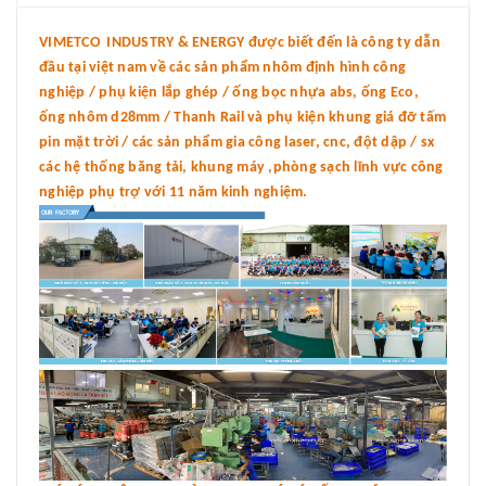
VIMETCO INDUSTRY & ENERGY được biết đến là công ty dẫn
đầu tại việt nam về các sản phẩm nhôm định hình công
nghiệp / phụ kiện lắp ghép / ống bọc nhựa abs, ống Eco,
ống nhôm d28mm / Thanh Rail và phụ kiện khung giá đỡ tấm
pin mặt trời / các sản phẩm gia công laser, cnc, đột dập / sx
các hệ thống băng tải, khung máy ,phòng sạch lĩnh vực công
nghiệp phụ trợ với 11 năm kinh nghiệm.