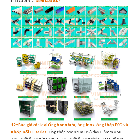
nhà xưởng...
(Xem báo giá)
12::Báo giá các loại Ống bọc nhựa, ống Inox, ống thép ECO và
Khớp nối HJ series:
Ống thép bọc nhựa D28 dày 0.8mm VMC-