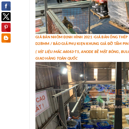
GIÁ BÁN NHÔM ĐỊNH HÌNH 2021 -GIÁ BÁN ỐNG THÉ
D28MM / BÁO GIÁ PHỤ KIỆN KHUNG GIÁ ĐỠ TẤM PIN 
( VẬT LIỆU:MÁC A6063-T5, ANODE BỀ MẶT BÓNG, BUL
GIAO HÀNG TOÀN QUỐC