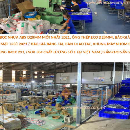
P BỌC NHỰA ABS D28MM MỚI NHẤT 2021, ỐNG THÉP ECO D28MM, BÁO G
MẶT TRỜI 2021 / BÁO GIÁ BĂNG TẢI, BÀN THAO TÁC, KHUNG MÁY NHÔM Đ
ONG INOX 201, INOX 304 CHẤT LƯỢNG SỐ 1 TẠI VIỆT NAM ) SẴN KHO SẴN 