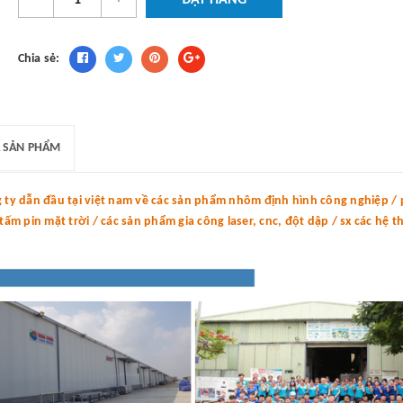
ĐẶT HÀNG
Chia sẻ:
 SẢN PHẨM
y dẫn đầu tại việt nam về các sản phẩm nhôm định hình công nghiệp / p
m pin mặt trời / các sản phẩm gia công laser, cnc, đột dập / sx các hệ 