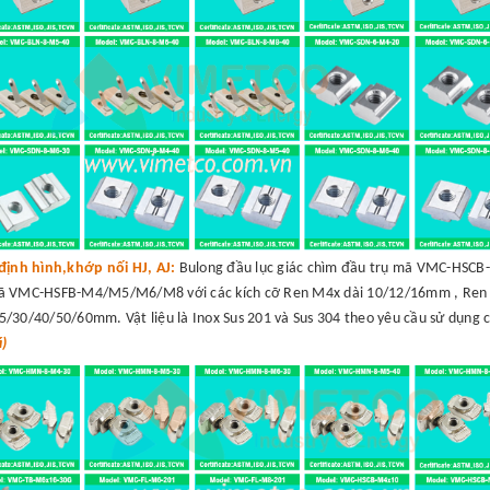
định hình,khớp nối HJ, AJ:
Bulong đầu lục giác chìm đầu trụ mã VMC-HSC
mã VMC-HSFB-M4/M5/M6/M8 với các kích cỡ Ren M4x dài 10/12/16mm , Ren
30/40/50/60mm. Vật liệu là Inox Sus 201 và Sus 304 theo yêu cầu sử dụng 
á)