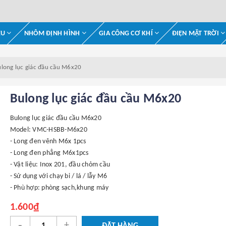
ỆU
NHÔM ĐỊNH HÌNH
GIA CÔNG CƠ KHÍ
ĐIỆN MẶT TRỜI
long lục giác đầu cầu M6x20
Bulong lục giác đầu cầu M6x20
Bulong lục giác đầu cầu M6x20
Model: VMC-HSBB-M6x20
- Long đen vênh M6x 1pcs
- Long đen phẳng M6x1pcs
- Vật liệu: Inox 201, đầu chỏm cầu
- Sử dụng với chạy bi / lá / lẫy M6
- Phù hợp: phòng sạch,khung máy
1.600₫
-
+