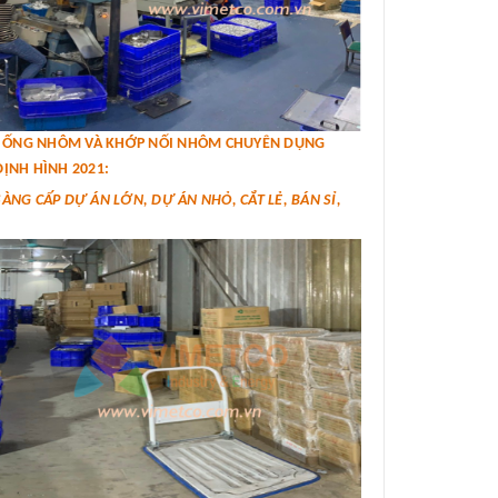
IÁ ỐNG NHÔM VÀ KHỚP NỐI NHÔM CHUYÊN DỤNG
ỊNH HÌNH 2021:
SÀNG CẤP DỰ ÁN LỚN, DỰ ÁN NHỎ, CẮT LẺ, BÁN SỈ,