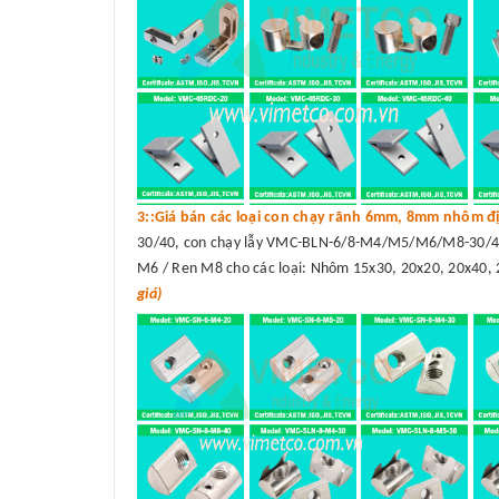
3::Giá bán các loại con chạy rãnh 6mm, 8mm nhôm đị
30/40, con chạy lẫy VMC-BLN-6/8-M4/M5/M6/M8-30/40
M6 / Ren M8 cho các loại: Nhôm 15x30, 20x20, 20x40, 
giá)