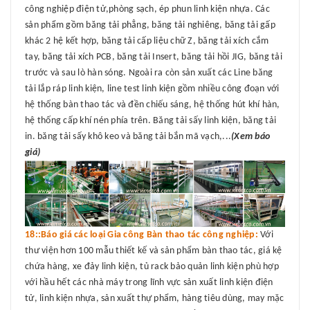
công nghiệp điện tử,phòng sạch, ép phun linh kiện nhựa. Các
sản phẩm gồm băng tải phẳng, băng tải nghiêng, băng tải gấp
khác 2 hệ kết hợp, băng tải cấp liệu chữ Z, băng tải xích cắm
tay, băng tải xích PCB, băng tải Insert, băng tải hồi JIG, băng tải
trước và sau lò hàn sóng. Ngoài ra còn sản xuất các Line băng
tải lắp ráp linh kiện, line test linh kiện gồm nhiều công đoạn với
hệ thống bàn thao tác và đền chiếu sáng, hệ thống hút khí hàn,
hệ thống cấp khí nén phía trên. Băng tải sấy linh kiện, băng tải
in. băng tải sấy khô keo và băng tải bắn mã vạch,...
(Xem báo
giá)
18::Báo giá các loại Gia công Bàn thao tác công nghiệp:
Với
thư viện hơn 100 mẫu thiết kế và sản phẩm bàn thao tác, giá kệ
chứa hàng, xe đảy linh kiện, tủ rack bảo quản linh kiện phù hợp
với hầu hết các nhà máy trong lĩnh vực sản xuất linh kiện điện
tử, linh kiện nhựa, sản xuất thự phẩm, hàng tiêu dùng, may mặc