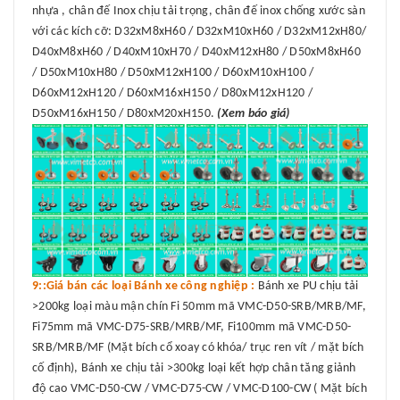
nhựa , chân đế Inox chịu tải trọng, chân đế inox chống xước sàn
với các kích cỡ: D32xM8xH60 / D32xM10xH60 / D32xM12xH80/
D40xM8xH60 / D40xM10xH70 / D40xM12xH80 / D50xM8xH60
/ D50xM10xH80 / D50xM12xH100 / D60xM10xH100 /
D60xM12xH120 / D60xM16xH150 / D80xM12xH120 /
D50xM16xH150 / D80xM20xH150.
(Xem báo giá)
9::Giá bán các loại Bánh xe công nghiệp :
Bánh xe PU chịu tải
>200kg loại màu mận chín Fi 50mm mã VMC-D50-SRB/MRB/MF,
Fi75mm mã VMC-D75-SRB/MRB/MF, Fi100mm mã VMC-D50-
SRB/MRB/MF (Mặt bích cổ xoay có khóa/ trục ren vít / mặt bích
cố định), Bánh xe chịu tải >300kg loại kết hợp chân tăng giảnh
độ cao VMC-D50-CW / VMC-D75-CW / VMC-D100-CW ( Mặt bích