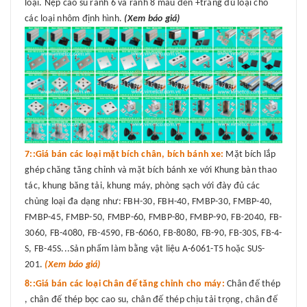
loại. Nẹp cao su rãnh 6 và rãnh 8 màu đen +trắng đủ loại cho
các loại nhôm định hình.
(Xem báo giá)
7::Giá bán các loại mặt bích chân, bích bánh xe:
Mặt bích lắp
ghép chăng tăng chỉnh và mặt bích bánh xe với Khung bàn thao
tác, khung băng tải, khung máy, phòng sạch với đày đủ các
chủng loại đa dạng như: FBH-30, FBH-40, FMBP-30, FMBP-40,
FMBP-45, FMBP-50, FMBP-60, FMBP-80, FMBP-90, FB-2040, FB-
3060, FB-4080, FB-4590, FB-6060, FB-8080, FB-90, FB-30S, FB-4-
S, FB-45S...Sản phẩm làm bằng vật liệu A-6061-T5 hoặc SUS-
201.
(Xem báo giá)
8::Giá bán các loại Chân đế tăng chỉnh cho máy:
Chân đế thép
, chân đế thép bọc cao su, chân đế thép chịu tải trọng, chân đế