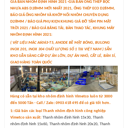
GIÁ BÁN NHÔM ĐỊNH HÌNH 2021 -GIÁ BÁN ỐNG THÉP BỌC
NHỰA ABS D28MM MỚI NHẤT 2021, ỐNG THÉP ECO D28MM,
BÁO GIÁ ỐNG NHÔM VÀ KHỚP NỐI NHÔM CHUYÊN DỤNG
D28MM / BÁO GIÁ PHỤ KIỆN KHUNG GIÁ ĐỠ TẤM PIN MẶT
TRỜI 2021 / BÁO GIÁ BĂNG TẢI, BÀN THAO TÁC, KHUNG MÁY
NHÔM ĐỊNH HÌNH 2021:
( VẬT LIỆU:MÁC A6063-T5, ANODE BỀ MẶT BÓNG, BULONG
INOX 201, INOX 304 CHẤT LƯỢNG SỐ 1 TẠI VIỆT NAM ) SẴN
KHO SẴN SÀNG CẤP DỰ ÁN LỚN, DỰ ÁN NHỎ, CẮT LẺ, BÁN SỈ,
GIAO HÀNG TOÀN QUỐC
Hàng có sẵn tại kho nhôm định hình Vimetco luôn từ 3000
đến 5000 Tấn - Call / Zalo: 0903 418 495 để có giá tốt hơn.
1::Giá bán các loại Thanh nhôm định hình công nghiệp
Vimetco sản xuất:
Thanh nhôm định hình 15x30, Thanh
nhôm định hình 15x60, Thanh nhôm định hình 20x20, Thanh