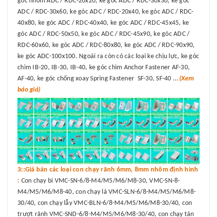
góc nhôm ADC / RDC-20x20, ke góc ADC / RDC-30x30, ke góc
ADC / RDC-30x60, ke góc ADC / RDC-20x40, ke góc ADC / RDC-
40x80, ke góc ADC / RDC-40x40, ke góc ADC / RDC-45x45, ke
góc ADC / RDC-50x50, ke góc ADC / RDC-45x90, ke góc ADC /
RDC-60x60, ke góc ADC / RDC-80x80, ke góc ADC / RDC-90x90,
ke góc ADC-100x100. Ngoài ra còn có các loại ke chịu lực, ke góc
chìm IB-20, IB-30, IB-40, ke góc chìm Anchor Fastener AF-30,
AF-40, ke góc chống xoay Spring Fastener SF-30, SF-40 ...
(Xem
báo giá)
3::Giá bán các loại con chạy rãnh 6mm, 8mm nhôm định hình
:
Con chạy bi VMC-SN-6/8-M4/M5/M6/M8-30, VMC-SN-8-
M4/M5/M6/M8-40, con chạy lá VMC-SLN-6/8-M4/M5/M6/M8-
30/40, con chạy lẫy VMC-BLN-6/8-M4/M5/M6/M8-30/40, con
trượt rãnh VMC-SND-6/8-M4/M5/M6/M8-30/40, con chạy tán