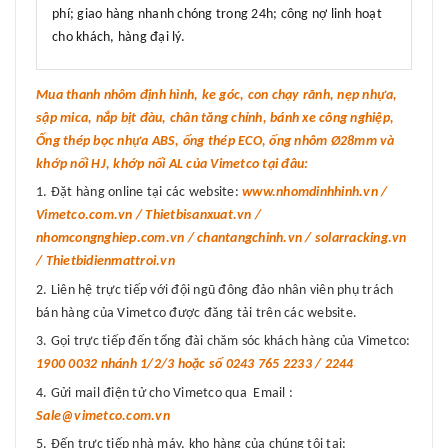
phí; giao hàng nhanh chóng trong 24h; công nợ linh hoạt
cho khách, hàng đại lý.
Mua thanh nhôm định hình, ke góc, con chạy rãnh, nẹp nhựa,
sập mica, nắp bịt đàu, chân tăng chỉnh, bánh xe công nghiệp,
Ống thép bọc nhựa ABS, ống thép ECO, ống nhôm Ø28mm và
khớp nối HJ, khớp nối AL của Vimetco tại đâu:
Đặt hàng online tại các website:
www.nhomdinhhinh.vn /
Vimetco.com.vn / Thietbisanxuat.vn /
nhomcongnghiep.com.vn / chantangchinh.vn / solarracking.vn
/ Thietbidienmattroi.vn
Liên hệ trực tiếp với đội ngũ đông đảo nhân viên phụ trách
bán hàng của Vimetco được đăng tải trên các website.
Gọi trực tiếp đến tổng đài chăm sóc khách hàng của Vimetco:
1900 0032 nhánh 1/2/3 hoặc số 0243 765 2233 / 2244
Gửi mail điện tử cho Vimetco qua Email :
Sale@vimetco.com.vn
Đến trực tiếp nhà máy, kho hàng của chúng tôi tại: