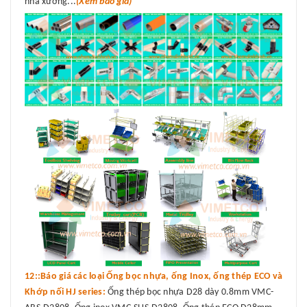
nhà xưởng...
(Xem báo giá)
12::Báo giá các loại Ống bọc nhựa, ống Inox, ống thép ECO và
Khớp nối HJ series:
Ống thép bọc nhựa D28 dày 0.8mm VMC-