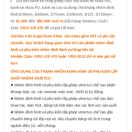
Giá bán bánh xe công ghiệp chất liệu bánh xe nhựa PVC,
bánh xe nhựa PU, bánh xe cao su dùng cho khung nhôm định
hình D50mm, D60mm, D75mm, D100mm, D125, D150mm :
từ
45.000
đến
380.000 vnd/m
(Sẵn hàng Vimetco ) Call /
Zalo:
0903 418 495
để có giá tốt hơn.
Giá bán trên là giá tham khảo, chưa bao gồm VAT và phí vận
chuyển. Quý khách hàng quan tâm tới sản phẩm nhôm định
hình và phụ kiện nhôm định hình vui lòng liên hệ
Mobile/Zalo: 0903 418 495 hoặc 1900 0032 để có báo giá tốt
hơn
ỨNG DỤNG CỦA THANH NHÔM ĐỊNH HÌNH VÀ PHỤ KIỆN LẮP
GHÉP NHÔM VIMETCO :
● Nhôm đinh hình và phụ kiện lắp ghép vimetco chế tạo phần
khung máy, vỏ, các module máy móc, thiết bị tự động.
● Nhôm đinh hình và phụ kiện lắp ghép vimetco chế tạo bàn
thao tác, bàn Test, băng tải linh kiện cho các lĩnh vực sản xuất.
● Nhôm đinh hình và phụ kiện lắp ghép vimetco chế tạo dây
chuyền băng tải lắp ráp và dây chuyền băng tải Test trong
ngành điện tử, viễn thông.