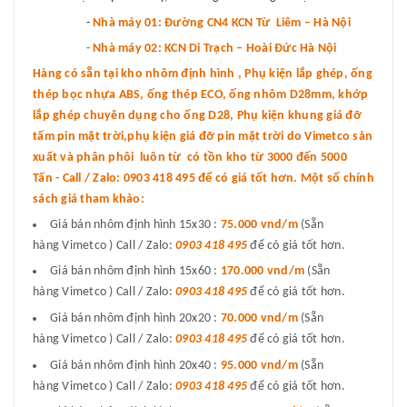
-
Nhà máy 01: Đường CN4 KCN Từ Liêm – Hà Nội
- Nhà máy 02: KCN Di Trạch – Hoài Đức Hà Nội
Hàng có sẵn tại kho nhôm định hình , Phụ kiện lắp ghép, ống
thép bọc nhựa ABS, ống thép ECO, ống nhôm D28mm, khớp
lắp ghép chuyên dụng cho ống D28, Phụ kiện khung giá đỡ
tấm pin mặt trời,phụ kiện giá đỡ pin mặt trời do Vimetco sản
xuất và phân phôi luôn từ có tồn kho từ 3000 đến 5000
Tấn - Call / Zalo: 0903 418 495 để có giá tốt hơn. Một số chính
sách giá tham khảo:
Giá bán nhôm định hình 15x30 :
75.000 vnd
/m
(Sẵn
hàng Vimetco ) Call / Zalo:
0903 418 495
để có giá tốt hơn.
Giá bán nhôm định hình 15x60 :
170.000 vnd/m
(Sẵn
hàng Vimetco ) Call / Zalo:
0903 418 495
để có giá tốt hơn.
Giá bán nhôm định hình 20x20 :
70.000 vnd/m
(Sẵn
hàng Vimetco ) Call / Zalo:
0903 418 495
để có giá tốt hơn.
Giá bán nhôm định hình 20x40 :
95.000 vnd/m
(Sẵn
hàng Vimetco ) Call / Zalo:
0903 418 495
để có giá tốt hơn.