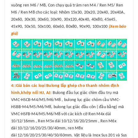
vuông ren M6 / M8, Con chạy quả trám ren M4 / Ren M5/ Ren
M6 / Ren M8 cho các loại: Nhôm 15x30, 20x20, 20x40, 20x40A,
20x60, 30x30, 30x60, 30x90, 30x120,40x40, 40x80, 45x45,
45x90, 50x50, 50x100, 60x60, 80x80, 90x90, 100x100
(Xem báo
giá)
4::Giá bán các loại Bulong lắp ghép cho thanh nhôm định
hình,khớp nối HJ, AJ:
Bulong đầu lục giác chìm đầu trụ mã
VMC-HSCB-M4/M5/M6/M8 , bulong lục giác chỏm cầu VMC-
HSBB-M4/M5/M6/M8, bulong lục giác đầu côn ( đầu bằng) mã
VMC-HSFB-M4/M5/M6/M8 với các kích cỡ Ren M4x dài
10/12/16mm , Ren M5x dài 10/12/16/20/25mm , Ren M6x
dài 10/12/16/20/25/30/40mm, ren M8x
dài 12/16/20/25/30/40/50/60mm. Vật liệu là Inox Sus 201 và Sus