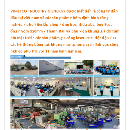
VIMETCO INDUSTRY & ENERGY được biết đến là công ty dẫn
đầu tại việt nam về các sản phẩm nhôm định hình công
nghiệp / phụ kiện lắp ghép / ống bọc nhựa abs, ống Eco,
ống nhôm d28mm / Thanh Rail và phụ kiện khung giá đỡ tấm
pin mặt trời / các sản phẩm gia công laser, cnc, đột dập / sx
các hệ thống băng tải, khung máy ,phòng sạch lĩnh vực công
nghiệp phụ trợ với 11 năm kinh nghiệm.