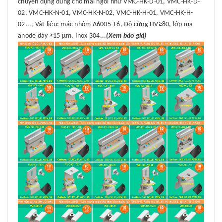
chuyên dụng dùng cho mái ngói như VMC-HK-D-01, VMC-HK-D-
02, VMC-HK-N-01, VMC-HK-N-02, VMC-HK-H-01, VMC-HK-H-
02..., Vật liệu: mác nhôm A6005-T6, Độ cứng HV≥80, lớp mạ
anode dày ≥15 μm, Inox 304...
(Xem báo giá)