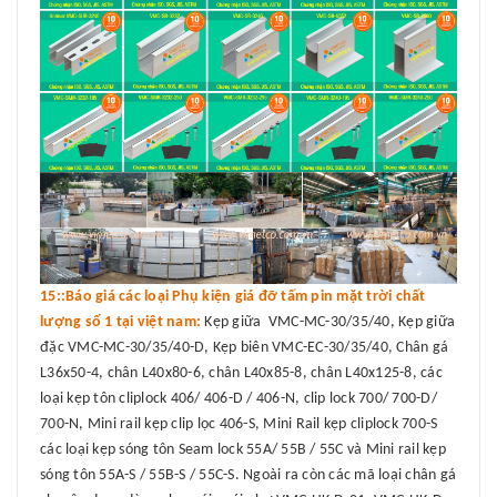
15::Báo giá các loại Phụ kiện giá đỡ tấm pin mặt trời chất
lượng số 1 tại việt nam:
Kẹp giữa VMC-MC-30/35/40, Kẹp giữa
đặc VMC-MC-30/35/40-D, Kẹp biên VMC-EC-30/35/40, Chân gá
L36x50-4, chân L40x80-6, chân L40x85-8, chân L40x125-8, các
loại kẹp tôn cliplock 406/ 406-D / 406-N, clip lock 700/ 700-D/
700-N, Mini rail kẹp clip lọc 406-S, Mini Rail kẹp cliplock 700-S
các loại kẹp sóng tôn Seam lock 55A/ 55B / 55C và Mini rail kẹp
sóng tôn 55A-S / 55B-S / 55C-S. Ngoài ra còn các mã loại chân gá