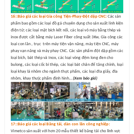
16::Báo giá các loại Gia công Tiện-Phay-Đột dập CNC:
Các sản
phẩm bao gồm các loại đồ gá chuyên dụng cho sản xuất linh kiện
điện tử; các loại mặt bích kết nối, các loại vỏ máy bằng thép và
inox được cắt bằng máy Laser Fiber công suất 3Kw, Gia công các
loại con lăn , trục trên máy tiện vận năng, máy tiện CNC, máy
phay vạn năng và máy phay CNC. Các sản phẩm đột dập gồm các
loại bích, bát thép và Inox, các loại vòng đệm long đen cho
bulong, các loại cốc bi thép, các loại bát chân đế tăng chỉnh, loại
loại khay lá nhôm cho ngành thực phẩm, các loại đĩa giấy, đĩa
nhôm, khay thưjc phẩm định hình...
(Xem báo giá)
17::Báo giá các loại Băng tải, dàn con lăn công nghiệp:
Vimetco sản xuất với hơn 20 mẫu thiết kế băng tải cho lĩnh vực