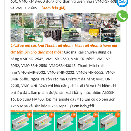
60C, VMC-RMB-60D dùng cho thanh truyền nhựa VMC-GP-60B
và VMC-GP-60S ...
(Xem báo giá)
14::Báo giá các loại Thanh rail nhôm, Mini rail nhôm khung giá
đỡ tấm pin cho điện mặt trời :
Các mã Rail chuyên dụng đa
năng VMC-SR-2645, VMC-SR-2650, VMC-SR-2652, VMC-SR-
3052, VMC-SR-H2850, VMC-SR-H3045. Thanh MIni rail
như VMC-SMR-3032, VMC-SMR-3232, VMC-SMR-6552, VMC-
SMR-6580. Ngoài ra còn các mã Unistrut đa năng VMC-UNI-
2238, VMC-UNI-3240 với khả năng chỉu tải tốt và tiết kiệm chi
phí lắp đặt. Sản phẩm được sản xuất bằng mác nhôm A6005-
T6, Độ cứng HV≥80, lớp mạ anode dày ≥15 μm có độ bền uốn
>215 Mpa và Bền kéo > 255 Mpa...
(Xem báo giá)