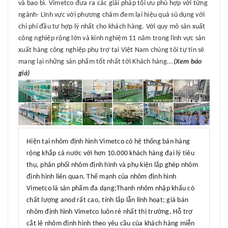
và bao bì. Vimetco đưa ra các giải pháp tối ưu phù hợp với từng
ngành- Lĩnh vực với phương châm đem lại hiệu quả sủ dụng với
chi phí đầu tư hợp lý nhất cho khách hàng. Với quy mô sản xuất
công nghiệp rộng lớn và kinh nghiệm 11 năm trong lĩnh vực sản
xuất hàng công nghiệp phụ trợ tại Việt Nam chúng tôi tự tin sẽ
mang lại những sản phẩm tốt nhất tới Khách hàng...
(Xem báo
giá)
Hiện tại nhôm định hình Vimetco có hệ thống bán hàng
rộng khắp cả nước với hơn 10.000 khách hàng đại lý tiêu
thụ, phân phối nhôm định hình và phụ kiện lắp ghép nhôm
định hình liên quan. Thế mạnh của nhôm định hình
Vimetco là sản phẩm đa dạng;Thanh nhôm nhập khẩu có
chất lượng anod rất cao, tính lắp lẫn linh hoạt; giá bán
nhôm định hình Vimetco luôn rẻ nhất thị trường, Hỗ trợ
cắt lẻ nhôm định hình theo yêu cầu của khách hàng miễn