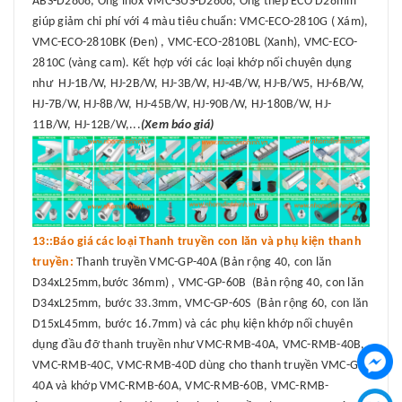
ABS-D2808, Ống inox VMC-SUS-D2808, Ống thép ECO D28mm
giúp giảm chi phí với 4 màu tiêu chuẩn: VMC-ECO-2810G ( Xám),
VMC-ECO-2810BK (Đen) , VMC-ECO-2810BL (Xanh), VMC-ECO-
2810C (vàng cam). Kết hợp với các loại khớp nối chuyên dụng
như HJ-1B/W, HJ-2B/W, HJ-3B/W, HJ-4B/W, HJ-B/W5, HJ-6B/W,
HJ-7B/W, HJ-8B/W, HJ-45B/W, HJ-90B/W, HJ-180B/W, HJ-
11B/W, HJ-12B/W,...
(Xem báo giá)
13::Báo giá các loại Thanh truyền con lăn và phụ kiện thanh
truyền:
Thanh truyền VMC-GP-40A (Bản rộng 40, con lăn
D34xL25mm,bước 36mm) , VMC-GP-60B (Bản rộng 40, con lăn
D34xL25mm, bước 33.3mm, VMC-GP-60S (Bản rộng 60, con lăn
D15xL45mm, bước 16.7mm) và các phụ kiện khớp nối chuyên
dụng đầu đỡ thanh truyền như VMC-RMB-40A, VMC-RMB-40B,
VMC-RMB-40C, VMC-RMB-40D dùng cho thanh truyền VMC-GP-
40A và khớp VMC-RMB-60A, VMC-RMB-60B, VMC-RMB-