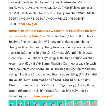
cổ xoay), Bánh xe chịu tải >600kg loại Footmaster VMC-GD-
40F/S, VMC-GD-60F/S, VMC-GD-80F/S ( Mặt bích và laoij trục
ren Vít), Bánh xe chịu tải >1000 KG loại giảm chấn VMC-SMRB-
D125 / VMC-SMRB-D150 / VMC-SMF-D125 / VMC-SMF-
D150.
(Xem báo giá)
10::Báo giá các loại Tấm Mica & tấm nhựa PC chống tĩnh điện,
tấm mica chống tĩnh điện.:
Tấm dày 3mm / 5mm / 8mm là vật
liệu lý tưởng sử dụng làm vỏ khung máy, khung bàn, khung
phòng sạch có chức năng chống bám bụi phù hợp với các nhà
máy sản xuất linh kiện điện tử , sản xuất chíp, màn hình LCD,
điện thoại....Sản phẩm được nhập 100% từ hàn Quốc với chát
lượng hàng đầu tại Việt Nam. Phụ kiện lắp ghép là các sập vách
mica, sập nhựa cho nhôm 30x30, 40x40 giúp việc lắp ráp nhanh
chóng. Ngoài ra còn có các loại thảm cao su chống tĩnh điện khổ
1m và khổ 1.2m, tấm mặt bàn gỗ MDF, tấm gỗ MFC độ dày
15mm, 18mm, tấm nhựa PVC màu mỡ gà (Ivory ) độ dày 8mm,
10mm để làm các mặt bàn thao tác, mặt bàn máy thật sự
chuyên nghiệp....
(Xem báo giá)