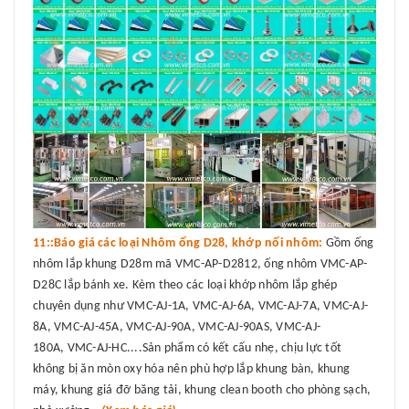
11::Báo giá các loại Nhôm ống D28, khớp nối nhôm:
Gồm ống
nhôm lắp khung D28m mã VMC-AP-D2812, ống nhôm VMC-AP-
D28C lắp bánh xe. Kèm theo các loại khớp nhôm lắp ghép
chuyên dụng như VMC-AJ-1A, VMC-AJ-6A, VMC-AJ-7A, VMC-AJ-
8A, VMC-AJ-45A, VMC-AJ-90A, VMC-AJ-90AS, VMC-AJ-
180A, VMC-AJ-HC....Sản phẩm có kết cấu nhẹ, chịu lực tốt
không bị ăn mòn oxy hóa nên phù hợp lắp khung bàn, khung
máy, khung giá đỡ băng tải, khung clean booth cho phòng sạch,