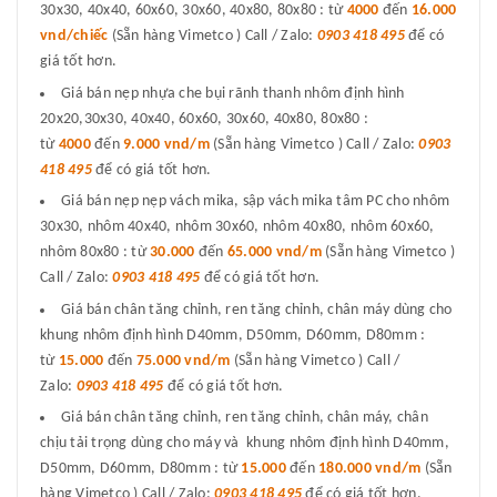
30x30, 40x40, 60x60, 30x60, 40x80, 80x80 : từ
4000
đến
16.000
vnd/chiếc
(Sẵn hàng Vimetco ) Call / Zalo:
0903 418 495
để có
giá tốt hơn.
Giá bán nẹp nhựa che bụi rãnh thanh nhôm định hình
20x20,30x30, 40x40, 60x60, 30x60, 40x80, 80x80 :
từ
4000
đến
9.000 vnd/m
(Sẵn hàng Vimetco ) Call / Zalo:
0903
418 495
để có giá tốt hơn.
Giá bán nẹp nẹp vách mika, sập vách mika tâm PC cho nhôm
30x30, nhôm 40x40, nhôm 30x60, nhôm 40x80, nhôm 60x60,
nhôm 80x80 : từ
30.000
đến
65.000 vnd/m
(Sẵn hàng Vimetco )
Call / Zalo:
0903 418 495
để có giá tốt hơn.
Giá bán chân tăng chỉnh, ren tăng chỉnh, chân máy dùng cho
khung nhôm định hình D40mm, D50mm, D60mm, D80mm :
từ
15.000
đến
75.000 vnd/m
(Sẵn hàng Vimetco ) Call /
Zalo:
0903 418 495
để có giá tốt hơn.
Giá bán chân tăng chỉnh, ren tăng chỉnh, chân máy, chân
chịu tải trọng dùng cho máy và khung nhôm định hình D40mm,
D50mm, D60mm, D80mm : từ
15.000
đến
180.000 vnd/m
(Sẵn
hàng Vimetco ) Call / Zalo:
0903 418 495
để có giá tốt hơn.