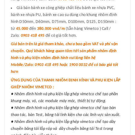
Giá bán bánh xe công ghiệp chất liệu bánh xe nhựa PVC,
bánh xe nhựa PU, bánh xe cao su dùng cho khung nhôm định
hình D50mm, D60mm, D75mm, D100mm, D125, D150mm :
từ
45.000
đến
380.000 vnd/m
(Sẵn hàng Vimetco ) Call /
Zalo:
0903 418 495
để có giá tốt hơn.
Giá bán trên là giá tham khảo, chưa bao gồm VAT và phí vận
chuyển. Quý khách hàng quan tâm tới sản phẩm nhôm định
hình và phụ kiện nhôm định hình vui lòng liên hệ
Mobile/Zalo: 0903 418 495 hoặc 1900 0032 để có báo giá tốt
hơn
ỨNG DỤNG CỦA THANH NHÔM ĐỊNH HÌNH VÀ PHỤ KIỆN LẮP
GHÉP NHÔM VIMETCO :
● Nhôm đinh hình và phụ kiện lắp ghép vimetco chế tạo phần
khung máy, vỏ, các module máy móc, thiết bị tự động.
● Nhôm đinh hình và phụ kiện lắp ghép vimetco chế tạo bàn
thao tác, bàn Test, băng tải linh kiện cho các lĩnh vực sản xuất.
● Nhôm đinh hình và phụ kiện lắp ghép vimetco chế tạo dây
chuyền băng tải lắp ráp và dây chuyền băng tải Test trong