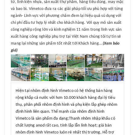
tử, linh kiện nhựa, sản xuất thự phẩm, hàng tiêu dùng, may mặc
và bao bì. Vimetco đưa ra các giải pháp tối ưu phù hợp với từng
ngành- Lĩnh vực với phương châm đem lại hiệu quả sủ dụng với
chi phí đầu tư hợp lý nhất cho khách hàng. Với quy mô sản xuất
công nghiệp rộng lớn và kinh nghiệm 11 năm trong lĩnh vực sản
xuất hàng công nghiệp phụ trợ tại Việt Nam chúng tôi tự tin sẽ
mang lại những sản phẩm tốt nhất tới Khách hàng...
(Xem báo
giá)
Hiện tại nhôm định hình Vimetco có hệ thống bán hàng
rộng khắp cả nước với hơn 10.000 khách hàng đại lý tiêu
thụ, phân phối nhôm định hình và phụ kiện lắp ghép nhôm
định hình liên quan. Thế mạnh của nhôm định hình
Vimetco là sản phẩm đa dạng;Thanh nhôm nhập khẩu có
chất lượng anod rất cao, tính lắp lẫn linh hoạt; giá bán
nhôm định hình Vimetco luôn rẻ nhất thị trường, Hỗ trợ