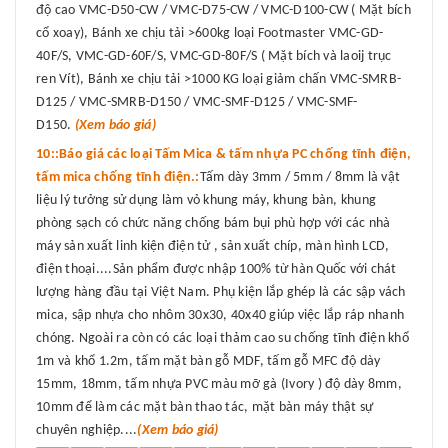
độ cao VMC-D50-CW / VMC-D75-CW / VMC-D100-CW ( Mặt bích
cổ xoay), Bánh xe chịu tải >600kg loại Footmaster VMC-GD-
40F/S, VMC-GD-60F/S, VMC-GD-80F/S ( Mặt bích và laoij trục
ren Vít), Bánh xe chịu tải >1000 KG loại giảm chấn VMC-SMRB-
D125 / VMC-SMRB-D150 / VMC-SMF-D125 / VMC-SMF-
D150.
(Xem báo giá)
10::Báo giá các loại Tấm Mica & tấm nhựa PC chống tĩnh điện,
tấm mica chống tĩnh điện.:
Tấm dày 3mm / 5mm / 8mm là vật
liệu lý tưởng sử dụng làm vỏ khung máy, khung bàn, khung
phòng sạch có chức năng chống bám bụi phù hợp với các nhà
máy sản xuất linh kiện điện tử , sản xuất chíp, màn hình LCD,
điện thoại....Sản phẩm được nhập 100% từ hàn Quốc với chát
lượng hàng đầu tại Việt Nam. Phụ kiện lắp ghép là các sập vách
mica, sập nhựa cho nhôm 30x30, 40x40 giúp việc lắp ráp nhanh
chóng. Ngoài ra còn có các loại thảm cao su chống tĩnh điện khổ
1m và khổ 1.2m, tấm mặt bàn gỗ MDF, tấm gỗ MFC độ dày
15mm, 18mm, tấm nhựa PVC màu mỡ gà (Ivory ) độ dày 8mm,
10mm để làm các mặt bàn thao tác, mặt bàn máy thật sự
chuyên nghiệp....
(Xem báo giá)