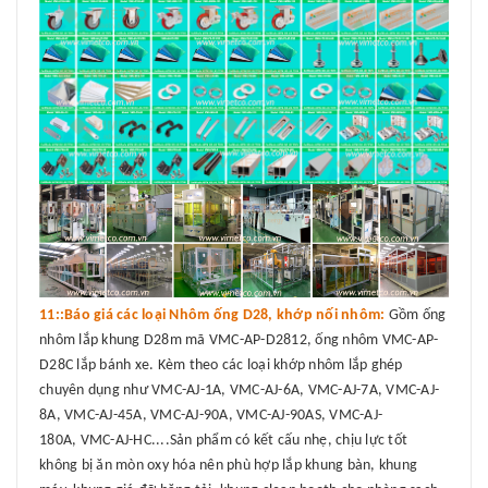
11::Báo giá các loại Nhôm ống D28, khớp nối nhôm:
Gồm ống
nhôm lắp khung D28m mã VMC-AP-D2812, ống nhôm VMC-AP-
D28C lắp bánh xe. Kèm theo các loại khớp nhôm lắp ghép
chuyên dụng như VMC-AJ-1A, VMC-AJ-6A, VMC-AJ-7A, VMC-AJ-
8A, VMC-AJ-45A, VMC-AJ-90A, VMC-AJ-90AS, VMC-AJ-
180A, VMC-AJ-HC....Sản phẩm có kết cấu nhẹ, chịu lực tốt
không bị ăn mòn oxy hóa nên phù hợp lắp khung bàn, khung