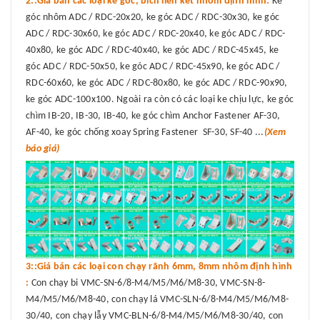
2::Giá bán các loại ke góc, bích liên kết nhôm định hình:
Ke
góc nhôm ADC / RDC-20x20, ke góc ADC / RDC-30x30, ke góc
ADC / RDC-30x60, ke góc ADC / RDC-20x40, ke góc ADC / RDC-
40x80, ke góc ADC / RDC-40x40, ke góc ADC / RDC-45x45, ke
góc ADC / RDC-50x50, ke góc ADC / RDC-45x90, ke góc ADC /
RDC-60x60, ke góc ADC / RDC-80x80, ke góc ADC / RDC-90x90,
ke góc ADC-100x100. Ngoài ra còn có các loại ke chịu lực, ke góc
chìm IB-20, IB-30, IB-40, ke góc chìm Anchor Fastener AF-30,
AF-40, ke góc chống xoay Spring Fastener SF-30, SF-40 ...
(Xem
báo giá)
3::Giá bán các loại con chạy rãnh 6mm, 8mm nhôm định hình
:
Con chạy bi VMC-SN-6/8-M4/M5/M6/M8-30, VMC-SN-8-
M4/M5/M6/M8-40, con chạy lá VMC-SLN-6/8-M4/M5/M6/M8-
30/40, con chạy lẫy VMC-BLN-6/8-M4/M5/M6/M8-30/40, con