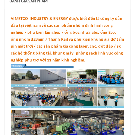
ĐÁNH GIÁ SẢN PHẨM
VIMETCO INDUSTRY & ENERGY được biết đến là công ty dẫn
đầu tại việt nam về các sản phẩm nhôm định hình công
nghiệp / phụ kiện lắp ghép / ống bọc nhựa abs, ống Eco,
ống nhôm d28mm / Thanh Rail và phụ kiện khung giá đỡ tấm
pin mặt trời / các sản phẩm gia công laser, cnc, đột dập / sx
các hệ thống băng tải, khung máy ,phòng sạch lĩnh vực công
nghiệp phụ trợ với 11 năm kinh nghiệm.