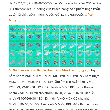
dài 12/16/20/25/30/40/50/60mm. Vật liệu là Inox Sus 201 và Sus
304 theo yêu cầu sử dụng của khách hàng. Sản phẩm nhập khẩu
100% từ thị trường Trung Quốc, Đài Loan, Hàn Quốc...
(Xem
báo giá)
5::Giá bán các loại Bản lề -Tay nắm- Móc treo dụng cụ:
Tay
nắm nhôm VMC-MH-90, VMC-MH-128, MK-128, tay năm nhựa
VMC-PH-90, VMC-PH-120, tay nắm âm cho ngăn kéo VMC-
RGH-93, VMC-RGH-128, Bản lề nhựa VMC-PDH-20 / Bản lề
nhôm VMC-MDH-20 cho nhôm 20x20, 20x40, 20x60, Bản lề
nhựa VMC-PDH-30 / Bản lề nhôm VMC-MDH-30 cho nhôm
30x30, 30x60, 60x60, Bản lề nhựa VMC-PDH-40 / Bản lề nhôm