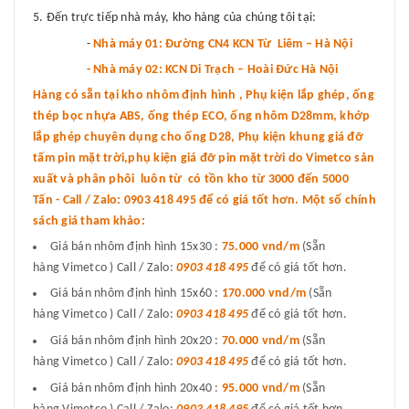
Đến trực tiếp nhà máy, kho hàng của chúng tôi tại:
-
Nhà máy 01: Đường CN4 KCN Từ Liêm – Hà Nội
- Nhà máy 02: KCN Di Trạch – Hoài Đức Hà Nội
Hàng có sẵn tại kho nhôm định hình , Phụ kiện lắp ghép, ống
thép bọc nhựa ABS, ống thép ECO, ống nhôm D28mm, khớp
lắp ghép chuyên dụng cho ống D28, Phụ kiện khung giá đỡ
tấm pin mặt trời,phụ kiện giá đỡ pin mặt trời do Vimetco sản
xuất và phân phôi luôn từ có tồn kho từ 3000 đến 5000
Tấn - Call / Zalo: 0903 418 495 để có giá tốt hơn. Một số chính
sách giá tham khảo:
Giá bán nhôm định hình 15x30 :
75.000 vnd
/m
(Sẵn
hàng Vimetco ) Call / Zalo:
0903 418 495
để có giá tốt hơn.
Giá bán nhôm định hình 15x60 :
170.000 vnd/m
(Sẵn
hàng Vimetco ) Call / Zalo:
0903 418 495
để có giá tốt hơn.
Giá bán nhôm định hình 20x20 :
70.000 vnd/m
(Sẵn
hàng Vimetco ) Call / Zalo:
0903 418 495
để có giá tốt hơn.
Giá bán nhôm định hình 20x40 :
95.000 vnd/m
(Sẵn