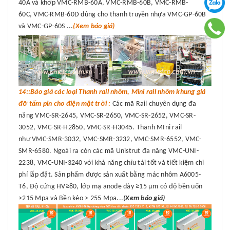
40A và khớp VMC-RMB-60A, VMC-RMB-60B, VMC-RMB-
60C, VMC-RMB-60D dùng cho thanh truyền nhựa VMC-GP-60B
và VMC-GP-60S ...
(Xem báo giá)
14::Báo giá các loại Thanh rail nhôm, Mini rail nhôm khung giá
đỡ tấm pin cho điện mặt trời :
Các mã Rail chuyên dụng đa
năng VMC-SR-2645, VMC-SR-2650, VMC-SR-2652, VMC-SR-
3052, VMC-SR-H2850, VMC-SR-H3045. Thanh MIni rail
như VMC-SMR-3032, VMC-SMR-3232, VMC-SMR-6552, VMC-
SMR-6580. Ngoài ra còn các mã Unistrut đa năng VMC-UNI-
2238, VMC-UNI-3240 với khả năng chỉu tải tốt và tiết kiệm chi
phí lắp đặt. Sản phẩm được sản xuất bằng mác nhôm A6005-
T6, Độ cứng HV≥80, lớp mạ anode dày ≥15 μm có độ bền uốn
>215 Mpa và Bền kéo > 255 Mpa...
(Xem báo giá)