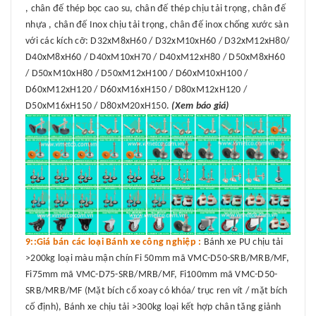
, chân đế thép bọc cao su, chân đế thép chịu tải trọng, chân đế
nhựa , chân đế Inox chịu tải trọng, chân đế inox chống xước sàn
với các kích cỡ: D32xM8xH60 / D32xM10xH60 / D32xM12xH80/
D40xM8xH60 / D40xM10xH70 / D40xM12xH80 / D50xM8xH60
/ D50xM10xH80 / D50xM12xH100 / D60xM10xH100 /
D60xM12xH120 / D60xM16xH150 / D80xM12xH120 /
D50xM16xH150 / D80xM20xH150.
(Xem báo giá)
9::Giá bán các loại Bánh xe công nghiệp :
Bánh xe PU chịu tải
>200kg loại màu mận chín Fi 50mm mã VMC-D50-SRB/MRB/MF,
Fi75mm mã VMC-D75-SRB/MRB/MF, Fi100mm mã VMC-D50-
SRB/MRB/MF (Mặt bích cổ xoay có khóa/ trục ren vít / mặt bích
cố định), Bánh xe chịu tải >300kg loại kết hợp chân tăng giảnh