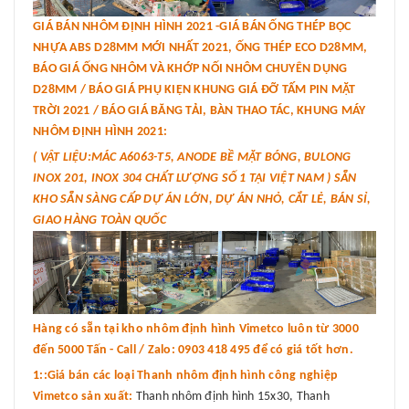
GIÁ BÁN NHÔM ĐỊNH HÌNH 2021 -GIÁ BÁN ỐNG THÉP BỌC
NHỰA ABS D28MM MỚI NHẤT 2021, ỐNG THÉP ECO D28MM,
BÁO GIÁ ỐNG NHÔM VÀ KHỚP NỐI NHÔM CHUYÊN DỤNG
D28MM / BÁO GIÁ PHỤ KIỆN KHUNG GIÁ ĐỠ TẤM PIN MẶT
TRỜI 2021 / BÁO GIÁ BĂNG TẢI, BÀN THAO TÁC, KHUNG MÁY
NHÔM ĐỊNH HÌNH 2021:
( VẬT LIỆU:MÁC A6063-T5, ANODE BỀ MẶT BÓNG, BULONG
INOX 201, INOX 304 CHẤT LƯỢNG SỐ 1 TẠI VIỆT NAM ) SẴN
KHO SẴN SÀNG CẤP DỰ ÁN LỚN, DỰ ÁN NHỎ, CẮT LẺ, BÁN SỈ,
GIAO HÀNG TOÀN QUỐC
Hàng có sẵn tại kho nhôm định hình Vimetco luôn từ 3000
đến 5000 Tấn - Call / Zalo: 0903 418 495 để có giá tốt hơn.
1::Giá bán các loại Thanh nhôm định hình công nghiệp
Vimetco sản xuất:
Thanh nhôm định hình 15x30, Thanh