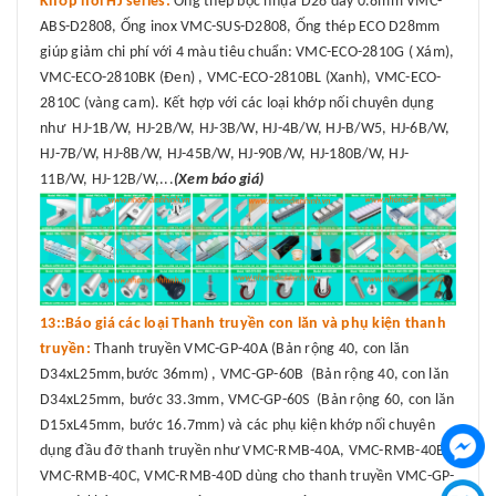
Khớp nối HJ series:
Ống thép bọc nhựa D28 dày 0.8mm VMC-
ABS-D2808, Ống inox VMC-SUS-D2808, Ống thép ECO D28mm
giúp giảm chi phí với 4 màu tiêu chuẩn: VMC-ECO-2810G ( Xám),
VMC-ECO-2810BK (Đen) , VMC-ECO-2810BL (Xanh), VMC-ECO-
2810C (vàng cam). Kết hợp với các loại khớp nối chuyên dụng
như HJ-1B/W, HJ-2B/W, HJ-3B/W, HJ-4B/W, HJ-B/W5, HJ-6B/W,
HJ-7B/W, HJ-8B/W, HJ-45B/W, HJ-90B/W, HJ-180B/W, HJ-
11B/W, HJ-12B/W,...
(Xem báo giá)
13::Báo giá các loại Thanh truyền con lăn và phụ kiện thanh
truyền:
Thanh truyền VMC-GP-40A (Bản rộng 40, con lăn
D34xL25mm,bước 36mm) , VMC-GP-60B (Bản rộng 40, con lăn
D34xL25mm, bước 33.3mm, VMC-GP-60S (Bản rộng 60, con lăn
D15xL45mm, bước 16.7mm) và các phụ kiện khớp nối chuyên
dụng đầu đỡ thanh truyền như VMC-RMB-40A, VMC-RMB-40B,
VMC-RMB-40C, VMC-RMB-40D dùng cho thanh truyền VMC-GP-