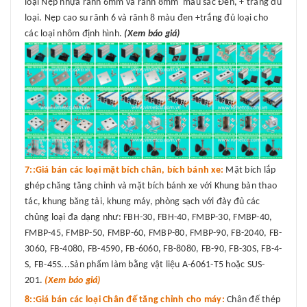
loại Nẹp nhựa rãnh 6mm và rãnh 8mm màu sắc Đen, + trắng đủ
loại. Nẹp cao su rãnh 6 và rãnh 8 màu đen +trắng đủ loại cho
các loại nhôm định hình.
(Xem báo giá)
7::Giá bán các loại mặt bích chân, bích bánh xe:
Mặt bích lắp
ghép chăng tăng chỉnh và mặt bích bánh xe với Khung bàn thao
tác, khung băng tải, khung máy, phòng sạch với đày đủ các
chủng loại đa dạng như: FBH-30, FBH-40, FMBP-30, FMBP-40,
FMBP-45, FMBP-50, FMBP-60, FMBP-80, FMBP-90, FB-2040, FB-
3060, FB-4080, FB-4590, FB-6060, FB-8080, FB-90, FB-30S, FB-4-
S, FB-45S...Sản phẩm làm bằng vật liệu A-6061-T5 hoặc SUS-
201.
(Xem báo giá)
8::Giá bán các loại Chân đế tăng chỉnh cho máy:
Chân đế thép