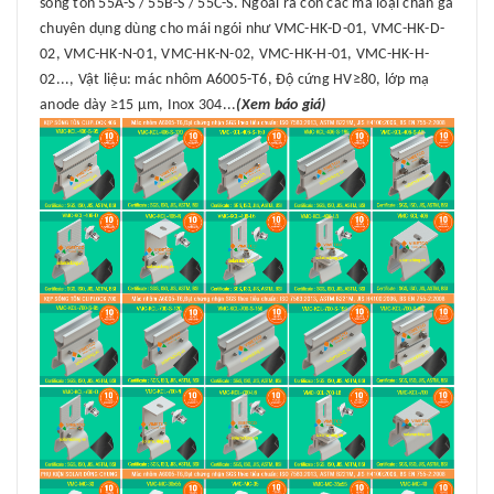
sóng tôn 55A-S / 55B-S / 55C-S. Ngoài ra còn các mã loại chân gá
chuyên dụng dùng cho mái ngói như VMC-HK-D-01, VMC-HK-D-
02, VMC-HK-N-01, VMC-HK-N-02, VMC-HK-H-01, VMC-HK-H-
02..., Vật liệu: mác nhôm A6005-T6, Độ cứng HV≥80, lớp mạ
anode dày ≥15 μm, Inox 304...
(Xem báo giá)