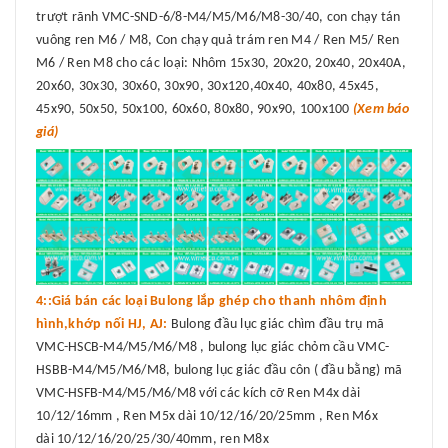
trượt rãnh VMC-SND-6/8-M4/M5/M6/M8-30/40, con chạy tán
vuông ren M6 / M8, Con chạy quả trám ren M4 / Ren M5/ Ren
M6 / Ren M8 cho các loại: Nhôm 15x30, 20x20, 20x40, 20x40A,
20x60, 30x30, 30x60, 30x90, 30x120,40x40, 40x80, 45x45,
45x90, 50x50, 50x100, 60x60, 80x80, 90x90, 100x100
(Xem báo
giá)
4::Giá bán các loại Bulong lắp ghép cho thanh nhôm định
hình,khớp nối HJ, AJ:
Bulong đầu lục giác chìm đầu trụ mã
VMC-HSCB-M4/M5/M6/M8 , bulong lục giác chỏm cầu VMC-
HSBB-M4/M5/M6/M8, bulong lục giác đầu côn ( đầu bằng) mã
VMC-HSFB-M4/M5/M6/M8 với các kích cỡ Ren M4x dài
10/12/16mm , Ren M5x dài 10/12/16/20/25mm , Ren M6x
dài 10/12/16/20/25/30/40mm, ren M8x