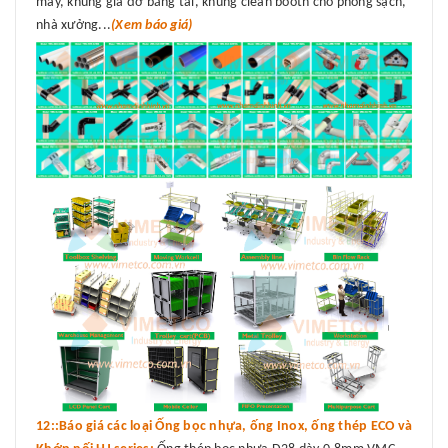
máy, khung giá đỡ băng tải, khung clean booth cho phòng sạch,
nhà xưởng...
(Xem báo giá)
12::Báo giá các loại Ống bọc nhựa, ống Inox, ống thép ECO và