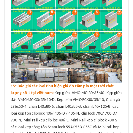
15::Báo giá các loại Phụ kiện giá đỡ tấm pin mặt trời chất
lượng số 1 tại việt nam:
Kẹp giữa VMC-MC-30/35/40, Kẹp giữa
đặc VMC-MC-30/35/40-D, Kẹp biên VMC-EC-30/35/40, Chân gá
L36x50-4, chân L40x80-6, chân L40x85-8, chân L40x125-8, các
loại kẹp tôn cliplock 406/ 406-D / 406-N, clip lock 700/ 700-D/
700-N, Mini rail kẹp clip lọc 406-S, Mini Rail kẹp cliplock 700-S
các loại kẹp sóng tôn Seam lock 55A/ 55B / 55C và Mini rail kẹp