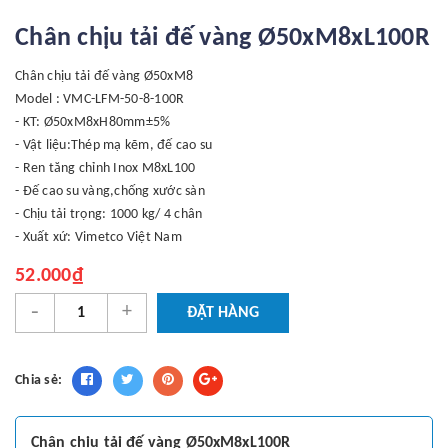
Chân chịu tải đế vàng Ø50xM8xL100R
Chân chịu tải đế vàng Ø50xM8
Model : VMC-LFM-50-8-100R
- KT: Ø50xM8xH80mm±5%
- Vật liệu:Thép mạ kẽm, đế cao su
- Ren tăng chỉnh Inox M8xL100
- Đế cao su vàng,chống xước sàn
- Chịu tải trọng: 1000 kg/ 4 chân
- Xuất xứ: Vimetco Việt Nam
52.000₫
-
+
ĐẶT HÀNG
Chia sẻ:
Chân chịu tải đế vàng Ø50xM8xL100R