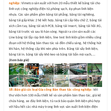
nghiệp:
Vimetco sản xuất với hơn 20 mẫu thiết kế băng tải cho
lĩnh vực công nghiệp điện tử,phòng sạch, ép phun linh kiện
nhựa. Các sản phẩm gồm băng tải phẳng, băng tải nghiêng,
băng tải gấp khác 2 hệ kết hợp, băng tải cấp liệu chữ Z, băng tải
xích cắm tay, băng tải xích PCB, băng tải Insert, băng tải hồi JIG,
băng tải trước và sau lò hàn sóng. Ngoài ra còn sản xuất các
Line băng tải lắp ráp linh kiện, line test linh kiện gồm nhiều công
đoạn với hệ thống bàn thao tác và đền chiếu sáng, hệ thống hút
khí hàn, hệ thống cấp khí nén phía trên. Băng tải sấy linh kiện,
băng tải in. băng tải sấy khô keo và băng tải bắn mã vạch,...
(Xem báo giá)
18::Báo giá các loại Gia công Bàn thao tác công nghiệp:
Với
thư viện hơn 100 mẫu thiết kế và sản phẩm bàn thao tác, giá kệ
chứa hàng, xe đảy linh kiện, tủ rack bảo quản linh kiện phù hợp
với hầu hết các nhà máy trong lĩnh vực sản xuất linh kiện điện