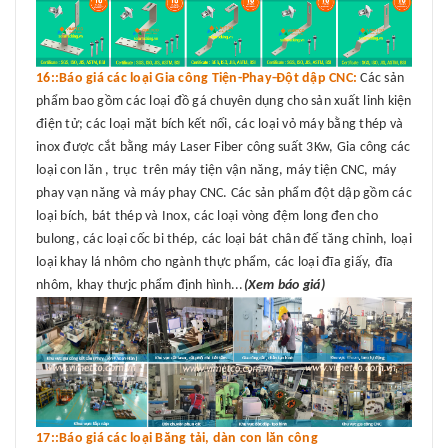
16::Báo giá các loại Gia công Tiện-Phay-Đột dập CNC:
Các sản
phẩm bao gồm các loại đồ gá chuyên dụng cho sản xuất linh kiện
điện tử; các loại mặt bích kết nối, các loại vỏ máy bằng thép và
inox được cắt bằng máy Laser Fiber công suất 3Kw, Gia công các
loại con lăn , trục trên máy tiện vận năng, máy tiện CNC, máy
phay vạn năng và máy phay CNC. Các sản phẩm đột dập gồm các
loại bích, bát thép và Inox, các loại vòng đệm long đen cho
bulong, các loại cốc bi thép, các loại bát chân đế tăng chỉnh, loại
loại khay lá nhôm cho ngành thực phẩm, các loại đĩa giấy, đĩa
nhôm, khay thưjc phẩm định hình...
(Xem báo giá)
17::Báo giá các loại Băng tải, dàn con lăn công