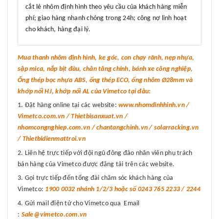
cắt lẻ nhôm định hình theo yêu cầu của khách hàng miễn
phí; giao hàng nhanh chóng trong 24h; công nợ linh hoạt
cho khách, hàng đại lý.
Mua thanh nhôm định hình, ke góc, con chạy rãnh, nẹp nhựa,
sập mica, nắp bịt đàu, chân tăng chỉnh, bánh xe công nghiệp,
Ống thép bọc nhựa ABS, ống thép ECO, ống nhôm Ø28mm và
khớp nối HJ, khớp nối AL của Vimetco tại đâu:
Đặt hàng online tại các website:
www.nhomdinhhinh.vn /
Vimetco.com.vn / Thietbisanxuat.vn /
nhomcongnghiep.com.vn / chantangchinh.vn / solarracking.vn
/ Thietbidienmattroi.vn
Liên hệ trực tiếp với đội ngũ đông đảo nhân viên phụ trách
bán hàng của Vimetco được đăng tải trên các website.
Gọi trực tiếp đến tổng đài chăm sóc khách hàng của
Vimetco:
1900 0032 nhánh 1/2/3 hoặc số 0243 765 2233 / 2244
Gửi mail điện tử cho Vimetco qua Email
:
Sale@vimetco.com.vn