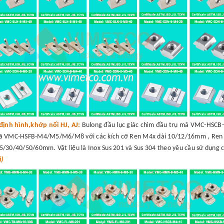
định hình,khớp nối HJ, AJ:
Bulong đầu lục giác chìm đầu trụ mã VMC-HSC
mã VMC-HSFB-M4/M5/M6/M8 với các kích cỡ Ren M4x dài 10/12/16mm , Ren
30/40/50/60mm. Vật liệu là Inox Sus 201 và Sus 304 theo yêu cầu sử dụng 
á)