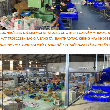
P BỌC NHỰA ABS D28MM MỚI NHẤT 2021, ỐNG THÉP ECO D28MM, BÁO G
MẶT TRỜI 2021 / BÁO GIÁ BĂNG TẢI, BÀN THAO TÁC, KHUNG MÁY NHÔM Đ
ONG INOX 201, INOX 304 CHẤT LƯỢNG SỐ 1 TẠI VIỆT NAM ) SẴN KHO SẴN 