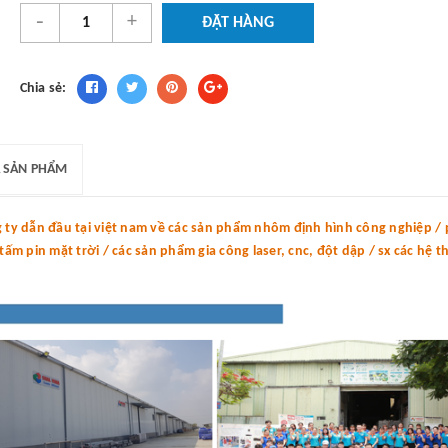
-
+
ĐẶT HÀNG
Chia sẻ:
 SẢN PHẨM
y dẫn đầu tại việt nam về các sản phẩm nhôm định hình công nghiệp / p
m pin mặt trời / các sản phẩm gia công laser, cnc, đột dập / sx các hệ 