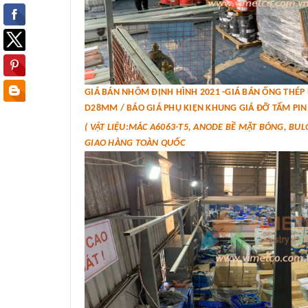
GIÁ BÁN NHÔM ĐỊNH HÌNH 2021 -GIÁ BÁN ỐNG THÉ
D28MM / BÁO GIÁ PHỤ KIỆN KHUNG GIÁ ĐỠ TẤM PIN 
( VẬT LIỆU:MÁC A6063-T5, ANODE BỀ MẶT BÓNG, BUL
GIAO HÀNG TOÀN QUỐC