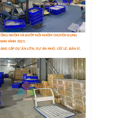
IÁ ỐNG NHÔM VÀ KHỚP NỐI NHÔM CHUYÊN DỤNG
ỊNH HÌNH 2021:
SÀNG CẤP DỰ ÁN LỚN, DỰ ÁN NHỎ, CẮT LẺ, BÁN SỈ,