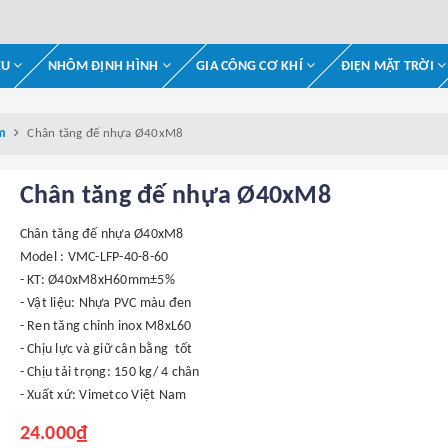
ỆU
NHÔM ĐỊNH HÌNH
GIA CÔNG CƠ KHÍ
ĐIỆN MẶT TRỜI
m
Chân tăng đế nhựa Ø40xM8
Chân tăng đế nhựa Ø40xM8
Chân tăng đế nhựa Ø40xM8
Model : VMC-LFP-40-8-60
- KT: Ø40xM8xH60mm±5%
- Vật liệu: Nhựa PVC màu đen
- Ren tăng chỉnh inox M8xL60
- Chịu lực và giữ cân bằng tốt
- Chịu tải trọng: 150 kg/ 4 chân
- Xuất xứ: Vimetco Việt Nam
24.000₫