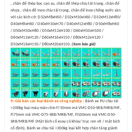
, chân đế thép bọc cao su, chân đế thép chịu tải trọng, chân đế
nhựa , chân đế Inox chịu tải trọng, chân đế inox chống xước sàn
với các kích cỡ: D32xM8xH60 / D32xM10xH60 / D32xM12xH80/
D40xM8xH60 / D40xM10xH70 / D40xM12xH80 / D50xM8xH60
/ D50xM10xH80 / D50xM12xH100 / D60xM10xH100 /
D60xM12xH120 / D60xM16xH150 / D80xM12xH120 /
D50xM16xH150 / D80xM20xH150.
(Xem báo giá)
9::Giá bán các loại Bánh xe công nghiệp :
Bánh xe PU chịu tải
>200kg loại màu mận chín Fi 50mm mã VMC-D50-SRB/MRB/MF,
Fi75mm mã VMC-D75-SRB/MRB/MF, Fi100mm mã VMC-D50-
SRB/MRB/MF (Mặt bích cổ xoay có khóa/ trục ren vít / mặt bích
cố định), Bánh xe chịu tải >300kg loại kết hợp chân tăng giảnh