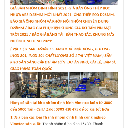
GIÁ BÁN NHÔM ĐỊNH HÌNH 2021 -GIÁ BÁN ỐNG THÉP BỌC
NHỰA ABS D28MM MỚI NHẤT 2021, ỐNG THÉP ECO D28MM,
BÁO GIÁ ỐNG NHÔM VÀ KHỚP NỐI NHÔM CHUYÊN DỤNG
D28MM / BÁO GIÁ PHỤ KIỆN KHUNG GIÁ ĐỠ TẤM PIN MẶT
TRỜI 2021 / BÁO GIÁ BĂNG TẢI, BÀN THAO TÁC, KHUNG MÁY
NHÔM ĐỊNH HÌNH 2021:
( VẬT LIỆU:MÁC A6063-T5, ANODE BỀ MẶT BÓNG, BULONG
INOX 201, INOX 304 CHẤT LƯỢNG SỐ 1 TẠI VIỆT NAM ) SẴN
KHO SẴN SÀNG CẤP DỰ ÁN LỚN, DỰ ÁN NHỎ, CẮT LẺ, BÁN SỈ,
GIAO HÀNG TOÀN QUỐC
Hàng có sẵn tại kho nhôm định hình Vimetco luôn từ 3000
đến 5000 Tấn - Call / Zalo: 0903 418 495 để có giá tốt hơn.
1::Giá bán các loại Thanh nhôm định hình công nghiệp
Vimetco sản xuất:
Thanh nhôm định hình 15x30, Thanh