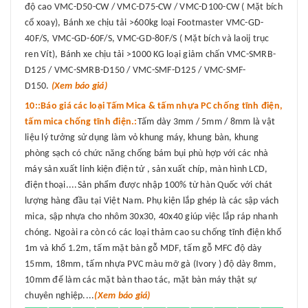
độ cao VMC-D50-CW / VMC-D75-CW / VMC-D100-CW ( Mặt bích
cổ xoay), Bánh xe chịu tải >600kg loại Footmaster VMC-GD-
40F/S, VMC-GD-60F/S, VMC-GD-80F/S ( Mặt bích và laoij trục
ren Vít), Bánh xe chịu tải >1000 KG loại giảm chấn VMC-SMRB-
D125 / VMC-SMRB-D150 / VMC-SMF-D125 / VMC-SMF-
D150.
(Xem báo giá)
10::Báo giá các loại Tấm Mica & tấm nhựa PC chống tĩnh điện,
tấm mica chống tĩnh điện.:
Tấm dày 3mm / 5mm / 8mm là vật
liệu lý tưởng sử dụng làm vỏ khung máy, khung bàn, khung
phòng sạch có chức năng chống bám bụi phù hợp với các nhà
máy sản xuất linh kiện điện tử , sản xuất chíp, màn hình LCD,
điện thoại....Sản phẩm được nhập 100% từ hàn Quốc với chát
lượng hàng đầu tại Việt Nam. Phụ kiện lắp ghép là các sập vách
mica, sập nhựa cho nhôm 30x30, 40x40 giúp việc lắp ráp nhanh
chóng. Ngoài ra còn có các loại thảm cao su chống tĩnh điện khổ
1m và khổ 1.2m, tấm mặt bàn gỗ MDF, tấm gỗ MFC độ dày
15mm, 18mm, tấm nhựa PVC màu mỡ gà (Ivory ) độ dày 8mm,
10mm để làm các mặt bàn thao tác, mặt bàn máy thật sự
chuyên nghiệp....
(Xem báo giá)