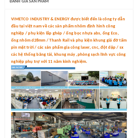
ĐÁNH GIÁ SẢN PHẨM
VIMETCO INDUSTRY & ENERGY được biết đến là công ty dẫn
đầu tại việt nam về các sản phẩm nhôm định hình công
nghiệp / phụ kiện lắp ghép / ống bọc nhựa abs, ống Eco,
ống nhôm d28mm / Thanh Rail và phụ kiện khung giá đỡ tấm
pin mặt trời / các sản phẩm gia công laser, cnc, đột dập / sx
các hệ thống băng tải, khung máy ,phòng sạch lĩnh vực công
nghiệp phụ trợ với 11 năm kinh nghiệm.