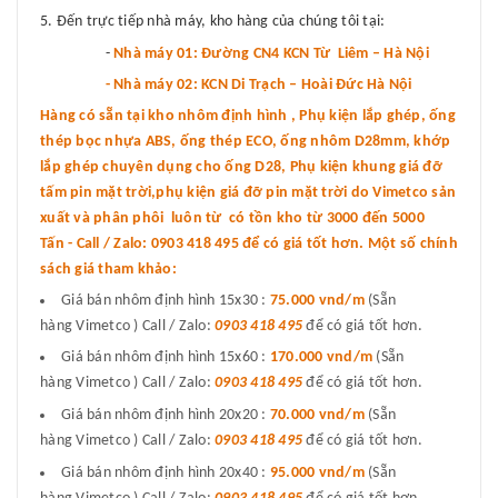
Đến trực tiếp nhà máy, kho hàng của chúng tôi tại:
-
Nhà máy 01: Đường CN4 KCN Từ Liêm – Hà Nội
- Nhà máy 02: KCN Di Trạch – Hoài Đức Hà Nội
Hàng có sẵn tại kho nhôm định hình , Phụ kiện lắp ghép, ống
thép bọc nhựa ABS, ống thép ECO, ống nhôm D28mm, khớp
lắp ghép chuyên dụng cho ống D28, Phụ kiện khung giá đỡ
tấm pin mặt trời,phụ kiện giá đỡ pin mặt trời do Vimetco sản
xuất và phân phôi luôn từ có tồn kho từ 3000 đến 5000
Tấn - Call / Zalo: 0903 418 495 để có giá tốt hơn. Một số chính
sách giá tham khảo:
Giá bán nhôm định hình 15x30 :
75.000 vnd
/m
(Sẵn
hàng Vimetco ) Call / Zalo:
0903 418 495
để có giá tốt hơn.
Giá bán nhôm định hình 15x60 :
170.000 vnd/m
(Sẵn
hàng Vimetco ) Call / Zalo:
0903 418 495
để có giá tốt hơn.
Giá bán nhôm định hình 20x20 :
70.000 vnd/m
(Sẵn
hàng Vimetco ) Call / Zalo:
0903 418 495
để có giá tốt hơn.
Giá bán nhôm định hình 20x40 :
95.000 vnd/m
(Sẵn