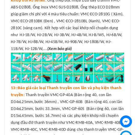
Khớp nối HJ series:
Ống thép bọc nhựa D28 dày 0.8mm VMC-
ABS-D2808, Ống inox VMC-SUS-D2808, Ống thép ECO D28mm
giúp giảm chi phí với 4 màu tiêu chuẩn: VMC-ECO-2810G ( Xám),
VMC-ECO-2810BK (Đen) , VMC-ECO-2810BL (Xanh), VMC-ECO-
2810C (vàng cam). Kết hợp với các loại khớp nối chuyên dụng
như HJ-1B/W, HJ-2B/W, HJ-3B/W, HJ-4B/W, HJ-B/W5, HJ-6B/W,
HJ-7B/W, HJ-8B/W, HJ-45B/W, HJ-90B/W, HJ-180B/W, HJ-
11B/W, HJ-12B/W,...
(Xem báo giá)
13::Báo giá các loại Thanh truyền con lăn và phụ kiện thanh
truyền:
Thanh truyền VMC-GP-40A (Bản rộng 40, con lăn
D34xL25mm,bước 36mm) , VMC-GP-60B (Bản rộng 40, con lăn
D34xL25mm, bước 33.3mm, VMC-GP-60S (Bản rộng 60, con lăn
D15xL45mm, bước 16.7mm) và các phụ kiện khớp nối chuyên
dụng đầu đỡ thanh truyền như VMC-RMB-40A, VMC-RMB-40B,
VMC-RMB-40C, VMC-RMB-40D dùng cho thanh truyền VMC-GP-