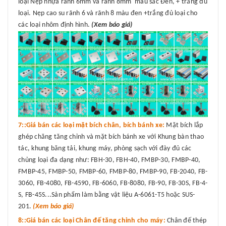
loại Nẹp nhựa rãnh 6mm và rãnh 8mm màu sắc Đen, + trắng đủ
loại. Nẹp cao su rãnh 6 và rãnh 8 màu đen +trắng đủ loại cho
các loại nhôm định hình.
(Xem báo giá)
7::Giá bán các loại mặt bích chân, bích bánh xe:
Mặt bích lắp
ghép chăng tăng chỉnh và mặt bích bánh xe với Khung bàn thao
tác, khung băng tải, khung máy, phòng sạch với đày đủ các
chủng loại đa dạng như: FBH-30, FBH-40, FMBP-30, FMBP-40,
FMBP-45, FMBP-50, FMBP-60, FMBP-80, FMBP-90, FB-2040, FB-
3060, FB-4080, FB-4590, FB-6060, FB-8080, FB-90, FB-30S, FB-4-
S, FB-45S...Sản phẩm làm bằng vật liệu A-6061-T5 hoặc SUS-
201.
(Xem báo giá)
8::Giá bán các loại Chân đế tăng chỉnh cho máy:
Chân đế thép