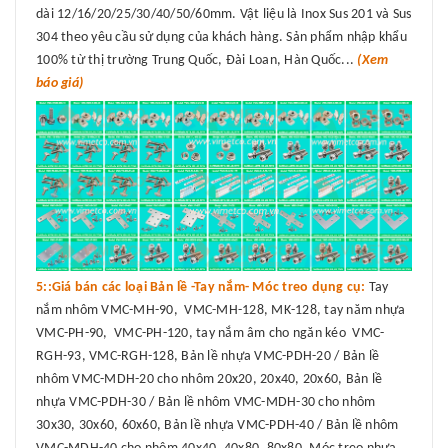
dài 12/16/20/25/30/40/50/60mm. Vật liệu là Inox Sus 201 và Sus
304 theo yêu cầu sử dụng của khách hàng. Sản phẩm nhập khẩu
100% từ thị trường Trung Quốc, Đài Loan, Hàn Quốc...
(Xem
báo giá)
5::Giá bán các loại Bản lề -Tay nắm- Móc treo dụng cụ:
Tay
nắm nhôm VMC-MH-90, VMC-MH-128, MK-128, tay năm nhựa
VMC-PH-90, VMC-PH-120, tay nắm âm cho ngăn kéo VMC-
RGH-93, VMC-RGH-128, Bản lề nhựa VMC-PDH-20 / Bản lề
nhôm VMC-MDH-20 cho nhôm 20x20, 20x40, 20x60, Bản lề
nhựa VMC-PDH-30 / Bản lề nhôm VMC-MDH-30 cho nhôm
30x30, 30x60, 60x60, Bản lề nhựa VMC-PDH-40 / Bản lề nhôm