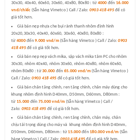
30x30, 40x40, 60x60, 30x60, 40x80, 80x80 : từ
4000
đến
16.000
vnd/chiếc
(Sẵn hàng Vimetco ) Call / Zalo:
0903 418 495
để có
giá tốt hơn.
Giá bán nẹp nhựa che bụi rãnh thanh nhôm định hình
20x20,30x30, 40x40, 60x60, 30x60, 40x80, 80x80 :
từ
4000
đến
9.000 vnd/m
(Sẵn hàng Vimetco ) Call / Zalo:
0903
418 495
để có giá tốt hơn.
Giá bán nẹp nẹp vách mika, sập vách mika tâm PC cho nhôm
30x30, nhôm 40x40, nhôm 30x60, nhôm 40x80, nhôm 60x60,
nhôm 80x80 : từ
30.000
đến
65.000 vnd/m
(Sẵn hàng Vimetco )
Call / Zalo:
0903 418 495
để có giá tốt hơn.
Giá bán chân tăng chỉnh, ren tăng chỉnh, chân máy dùng cho
khung nhôm định hình D40mm, D50mm, D60mm, D80mm :
từ
15.000
đến
75.000 vnd/m
(Sẵn hàng Vimetco ) Call /
Zalo:
0903 418 495
để có giá tốt hơn.
Giá bán chân tăng chỉnh, ren tăng chỉnh, chân máy, chân
chịu tải trọng dùng cho máy và khung nhôm định hình D40mm,
D50mm, D60mm, D80mm : từ
15.000
đến
180.000 vnd/m
(Sẵn
hàng Vimetco ) Call / Zalo:
0903 418 495
để có giá tốt hơn.