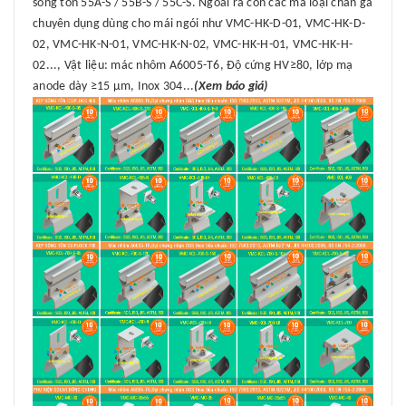
sóng tôn 55A-S / 55B-S / 55C-S. Ngoài ra còn các mã loại chân gá
chuyên dụng dùng cho mái ngói như VMC-HK-D-01, VMC-HK-D-
02, VMC-HK-N-01, VMC-HK-N-02, VMC-HK-H-01, VMC-HK-H-
02..., Vật liệu: mác nhôm A6005-T6, Độ cứng HV≥80, lớp mạ
anode dày ≥15 μm, Inox 304...
(Xem báo giá)