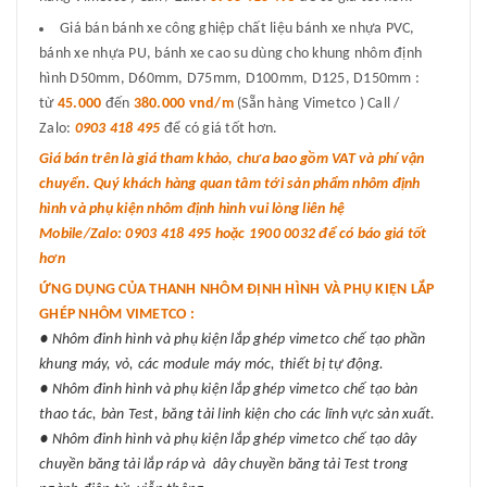
Giá bán bánh xe công ghiệp chất liệu bánh xe nhựa PVC,
bánh xe nhựa PU, bánh xe cao su dùng cho khung nhôm định
hình D50mm, D60mm, D75mm, D100mm, D125, D150mm :
từ
45.000
đến
380.000 vnd/m
(Sẵn hàng Vimetco ) Call /
Zalo:
0903 418 495
để có giá tốt hơn.
Giá bán trên là giá tham khảo, chưa bao gồm VAT và phí vận
chuyển. Quý khách hàng quan tâm tới sản phẩm nhôm định
hình và phụ kiện nhôm định hình vui lòng liên hệ
Mobile/Zalo: 0903 418 495 hoặc 1900 0032 để có báo giá tốt
hơn
ỨNG DỤNG CỦA THANH NHÔM ĐỊNH HÌNH VÀ PHỤ KIỆN LẮP
GHÉP NHÔM VIMETCO :
● Nhôm đinh hình và phụ kiện lắp ghép vimetco chế tạo phần
khung máy, vỏ, các module máy móc, thiết bị tự động.
● Nhôm đinh hình và phụ kiện lắp ghép vimetco chế tạo bàn
thao tác, bàn Test, băng tải linh kiện cho các lĩnh vực sản xuất.
● Nhôm đinh hình và phụ kiện lắp ghép vimetco chế tạo dây
chuyền băng tải lắp ráp và dây chuyền băng tải Test trong