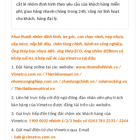
cắt lẻ nhôm định hình theo yêu cầu của khách hàng miễn
phí; giao hàng nhanh chóng trong 24h; công nợ linh hoạt
cho khách, hàng đại lý.
Mua thanh nhôm định hình, ke góc, con chạy rãnh, nẹp nhựa,
sập mica, nắp bịt đàu, chân tăng chỉnh, bánh xe công nghiệp,
Ống thép bọc nhựa ABS, ống thép ECO, ống nhôm Ø28mm và
khớp nối HJ, khớp nối AL của Vimetco tại đâu:
Đặt hàng online tại các website:
www.nhomdinhhinh.vn /
Vimetco.com.vn / Thietbisanxuat.vn /
nhomcongnghiep.com.vn / chantangchinh.vn / solarracking.vn
/ Thietbidienmattroi.vn
Liên hệ trực tiếp với đội ngũ đông đảo nhân viên phụ trách
bán hàng của Vimetco được đăng tải trên các website.
Gọi trực tiếp đến tổng đài chăm sóc khách hàng của
Vimetco:
1900 0032 nhánh 1/2/3 hoặc số 0243 765 2233 / 2244
Gửi mail điện tử cho Vimetco qua Email
:
Sale@vimetco.com.vn