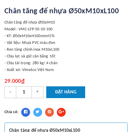
Chân tăng đế nhựa Ø50xM10xL100
Chân tăng đế nhựa Ø50xM10
Model : VMC-LFP-50-10-100
- KT: Ø50xM10xH100mm±5%
- Vật liệu: Nhựa PVC màu đen
- Ren tăng chỉnh inox M10xL100
- Chịu lực và giữ cân bằng tốt
- Chịu tải trọng: 280 kg/ 4 chân
- Xuất xứ: Vimetco Việt Nam
29.000₫
-
+
ĐẶT HÀNG
Chia sẻ:
Chân tăng đế nhựa Ø50xM10xL100