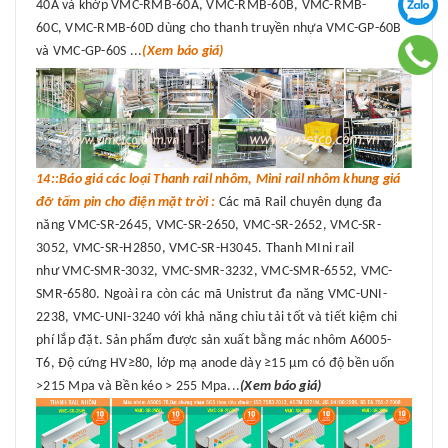
40A và khớp VMC-RMB-60A, VMC-RMB-60B, VMC-RMB-
60C, VMC-RMB-60D dùng cho thanh truyền nhựa VMC-GP-60B
và VMC-GP-60S ...
(Xem báo giá)
14::Báo giá các loại Thanh rail nhôm, Mini rail nhôm khung giá
đỡ tấm pin cho điện mặt trời :
Các mã Rail chuyên dụng đa
năng VMC-SR-2645, VMC-SR-2650, VMC-SR-2652, VMC-SR-
3052, VMC-SR-H2850, VMC-SR-H3045. Thanh MIni rail
như VMC-SMR-3032, VMC-SMR-3232, VMC-SMR-6552, VMC-
SMR-6580. Ngoài ra còn các mã Unistrut đa năng VMC-UNI-
2238, VMC-UNI-3240 với khả năng chỉu tải tốt và tiết kiệm chi
phí lắp đặt. Sản phẩm được sản xuất bằng mác nhôm A6005-
T6, Độ cứng HV≥80, lớp mạ anode dày ≥15 μm có độ bền uốn
>215 Mpa và Bền kéo > 255 Mpa...
(Xem báo giá)