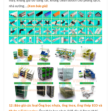
máy, khung giá đỡ băng tải, khung clean booth cho phòng sạch,
nhà xưởng...
(Xem báo giá)
12::Báo giá các loại Ống bọc nhựa, ống Inox, ống thép ECO và