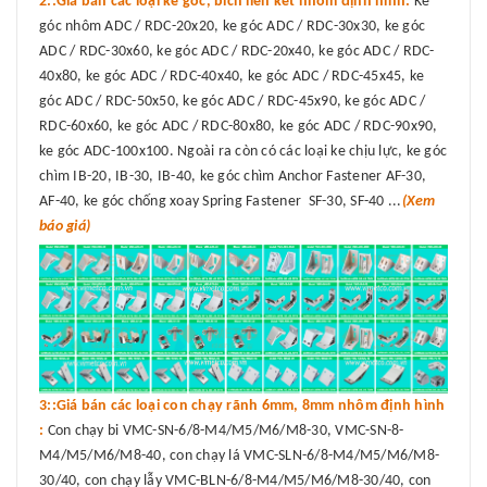
2::Giá bán các loại ke góc, bích liên kết nhôm định hình:
Ke
góc nhôm ADC / RDC-20x20, ke góc ADC / RDC-30x30, ke góc
ADC / RDC-30x60, ke góc ADC / RDC-20x40, ke góc ADC / RDC-
40x80, ke góc ADC / RDC-40x40, ke góc ADC / RDC-45x45, ke
góc ADC / RDC-50x50, ke góc ADC / RDC-45x90, ke góc ADC /
RDC-60x60, ke góc ADC / RDC-80x80, ke góc ADC / RDC-90x90,
ke góc ADC-100x100. Ngoài ra còn có các loại ke chịu lực, ke góc
chìm IB-20, IB-30, IB-40, ke góc chìm Anchor Fastener AF-30,
AF-40, ke góc chống xoay Spring Fastener SF-30, SF-40 ...
(Xem
báo giá)
3::Giá bán các loại con chạy rãnh 6mm, 8mm nhôm định hình
:
Con chạy bi VMC-SN-6/8-M4/M5/M6/M8-30, VMC-SN-8-
M4/M5/M6/M8-40, con chạy lá VMC-SLN-6/8-M4/M5/M6/M8-
30/40, con chạy lẫy VMC-BLN-6/8-M4/M5/M6/M8-30/40, con