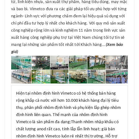
tử, linh kiện nhựa, sản xuất thự phẩm, hàng tiêu dùng, may mặc
và bao bì. Vimetco đưa ra các giải pháp tối ưu phù hợp với từng
ngành- Lĩnh vực với phương châm đem lại hiệu quả sủ dụng với
chi phí đầu tư hợp lý nhất cho khách hàng. Với quy mô sản xuất
công nghiệp rộng lớn và kinh nghiệm 11 năm trong lĩnh vực sản
xuất hàng công nghiệp phụ trợ tại Việt Nam chúng tôi tự tin sẽ
mang lại những sản phẩm tốt nhất tới Khách hàng...
(Xem báo
giá)
Hiện tại nhôm định hình Vimetco có hệ thống bán hàng
rộng khắp cả nước với hơn 10.000 khách hàng đại lý tiêu
thụ, phân phối nhôm định hình và phụ kiện lắp ghép nhôm
định hình liên quan. Thế mạnh của nhôm định hình
Vimetco là sản phẩm đa dạng;Thanh nhôm nhập khẩu có
chất lượng anod rất cao, tính lắp lẫn linh hoạt; giá bán
nhôm định hình Vimetco luôn rẻ nhất thị trường, Hỗ trợ