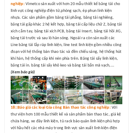
nghiệp:
Vimetco sản xuất với hơn 20 mẫu thiết kế băng tải cho
lĩnh vực công nghiệp điện tử,phòng sạch, ép phun linh kiện
nhựa. Các sản phẩm gồm băng tải phẳng, băng tải nghiêng,
băng tải gấp khác 2 hệ kết hợp, băng tải cấp liệu chữ Z, băng tải
xích cắm tay, băng tải xích PCB, băng tải Insert, băng tải hồi JIG,
băng tải trước và sau lò hàn sóng. Ngoài ra còn sản xuất các
Line băng tải lắp ráp linh kiện, line test linh kiện gồm nhiều công
đoạn với hệ thống bàn thao tác và đền chiếu sáng, hệ thống hút
khí hàn, hệ thống cấp khí nén phía trên. Băng tải sấy linh kiện,
băng tải in. băng tải sấy khô keo và băng tải bắn mã vạch,...
(Xem báo giá)
18::Báo giá các loại Gia công Bàn thao tác công nghiệp:
Với
thư viện hơn 100 mẫu thiết kế và sản phẩm bàn thao tác, giá kệ
chứa hàng, xe đảy linh kiện, tủ rack bảo quản linh kiện phù hợp
với hầu hết các nhà máy trong lĩnh vực sản xuất linh kiện điện