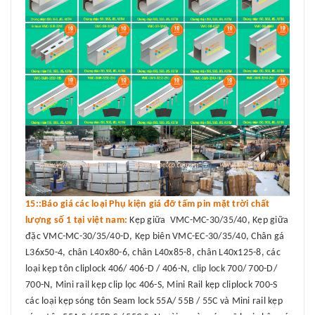
15::Báo giá các loại Phụ kiện giá đỡ tấm pin mặt trời chất
lượng số 1 tại việt nam:
Kẹp giữa VMC-MC-30/35/40, Kẹp giữa
đặc VMC-MC-30/35/40-D, Kẹp biên VMC-EC-30/35/40, Chân gá
L36x50-4, chân L40x80-6, chân L40x85-8, chân L40x125-8, các
loại kẹp tôn cliplock 406/ 406-D / 406-N, clip lock 700/ 700-D/
700-N, Mini rail kẹp clip lọc 406-S, Mini Rail kẹp cliplock 700-S
các loại kẹp sóng tôn Seam lock 55A/ 55B / 55C và Mini rail kẹp