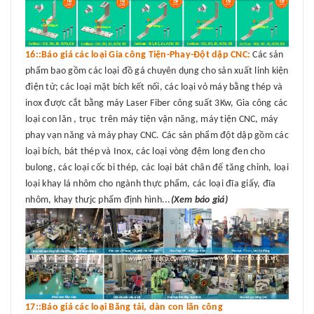
16::Báo giá các loại Gia công Tiện-Phay-Đột dập CNC:
Các sản
phẩm bao gồm các loại đồ gá chuyên dụng cho sản xuất linh kiện
điện tử; các loại mặt bích kết nối, các loại vỏ máy bằng thép và
inox được cắt bằng máy Laser Fiber công suất 3Kw, Gia công các
loại con lăn , trục trên máy tiện vận năng, máy tiện CNC, máy
phay vạn năng và máy phay CNC. Các sản phẩm đột dập gồm các
loại bích, bát thép và Inox, các loại vòng đệm long đen cho
bulong, các loại cốc bi thép, các loại bát chân đế tăng chỉnh, loại
loại khay lá nhôm cho ngành thực phẩm, các loại đĩa giấy, đĩa
nhôm, khay thưjc phẩm định hình...
(Xem báo giá)
17::Báo giá các loại Băng tải, dàn con lăn công