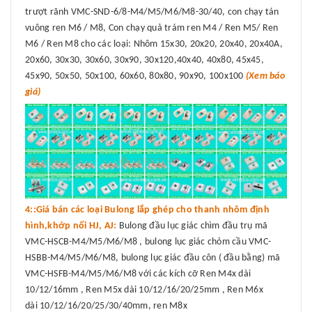
trượt rãnh VMC-SND-6/8-M4/M5/M6/M8-30/40, con chạy tán
vuông ren M6 / M8, Con chạy quả trám ren M4 / Ren M5/ Ren
M6 / Ren M8 cho các loại: Nhôm 15x30, 20x20, 20x40, 20x40A,
20x60, 30x30, 30x60, 30x90, 30x120,40x40, 40x80, 45x45,
45x90, 50x50, 50x100, 60x60, 80x80, 90x90, 100x100
(Xem báo
giá)
4::Giá bán các loại Bulong lắp ghép cho thanh nhôm định
hình,khớp nối HJ, AJ:
Bulong đầu lục giác chìm đầu trụ mã
VMC-HSCB-M4/M5/M6/M8 , bulong lục giác chỏm cầu VMC-
HSBB-M4/M5/M6/M8, bulong lục giác đầu côn ( đầu bằng) mã
VMC-HSFB-M4/M5/M6/M8 với các kích cỡ Ren M4x dài
10/12/16mm , Ren M5x dài 10/12/16/20/25mm , Ren M6x
dài 10/12/16/20/25/30/40mm, ren M8x