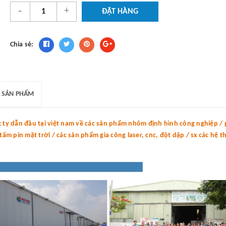
-
+
ĐẶT HÀNG
Chia sẻ:
 SẢN PHẨM
y dẫn đầu tại việt nam về các sản phẩm nhôm định hình công nghiệp / p
m pin mặt trời / các sản phẩm gia công laser, cnc, đột dập / sx các hệ 