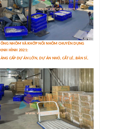
IÁ ỐNG NHÔM VÀ KHỚP NỐI NHÔM CHUYÊN DỤNG
ỊNH HÌNH 2021:
SÀNG CẤP DỰ ÁN LỚN, DỰ ÁN NHỎ, CẮT LẺ, BÁN SỈ,