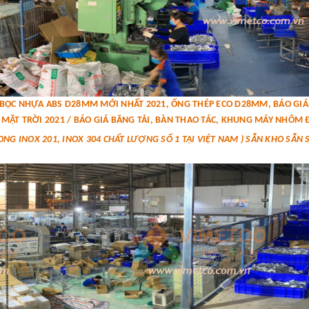
P BỌC NHỰA ABS D28MM MỚI NHẤT 2021, ỐNG THÉP ECO D28MM, BÁO G
MẶT TRỜI 2021 / BÁO GIÁ BĂNG TẢI, BÀN THAO TÁC, KHUNG MÁY NHÔM Đ
ONG INOX 201, INOX 304 CHẤT LƯỢNG SỐ 1 TẠI VIỆT NAM ) SẴN KHO SẴN 