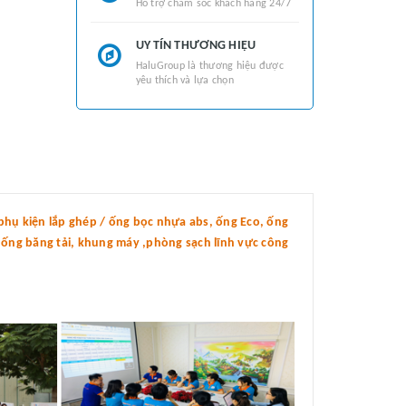
Hỗ trợ chăm sóc khách hàng 24/7
UY TÍN THƯƠNG HIỆU
HaluGroup là thương hiệu được
yêu thích và lựa chọn
hụ kiện lắp ghép / ống bọc nhựa abs, ống Eco, ống
thống băng tải, khung máy ,phòng sạch lĩnh vực công