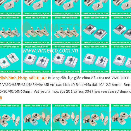
định hình,khớp nối HJ, AJ:
Bulong đầu lục giác chìm đầu trụ mã VMC-HSC
mã VMC-HSFB-M4/M5/M6/M8 với các kích cỡ Ren M4x dài 10/12/16mm , Ren
30/40/50/60mm. Vật liệu là Inox Sus 201 và Sus 304 theo yêu cầu sử dụng 
á)