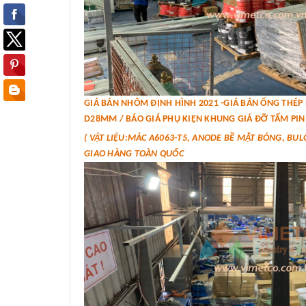
GIÁ BÁN NHÔM ĐỊNH HÌNH 2021 -GIÁ BÁN ỐNG THÉ
D28MM / BÁO GIÁ PHỤ KIỆN KHUNG GIÁ ĐỠ TẤM PIN 
( VẬT LIỆU:MÁC A6063-T5, ANODE BỀ MẶT BÓNG, BUL
GIAO HÀNG TOÀN QUỐC