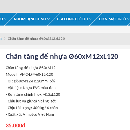
ỆU
NHÔM ĐỊNH HÌNH
GIA CÔNG CƠ KHÍ
ĐIỆN MẶT TRỜI
m
Chân tăng đế nhựa Ø60xM12xL120
Chân tăng đế nhựa Ø60xM12xL120
Chân tăng đế nhựa Ø60xM12
Model : VMC-LFP-60-12-120
- KT: Ø60xM12xH120mm±5%
- Vật liệu: Nhựa PVC màu đen
- Ren tăng chỉnh Inox M12xL120
- Chịu lực và giữ cân bằng tốt
- Chịu tải trọng: 400 kg/ 4 chân
- Xuất xứ: Vimetco Việt Nam
35.000₫