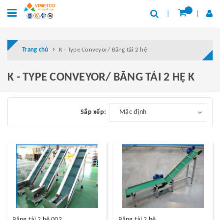
Trang chủ
K - Type Conveyor/ Băng tải 2 hệ
K - TYPE CONVEYOR/ BĂNG TẢI 2 HỆ K
Sắp xếp:
Mặc định
Băng tải 2 hệ 002
Băng tải 2 hệ