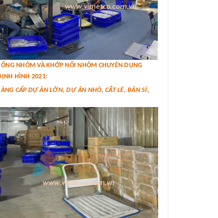
IÁ ỐNG NHÔM VÀ KHỚP NỐI NHÔM CHUYÊN DỤNG
ỊNH HÌNH 2021:
SÀNG CẤP DỰ ÁN LỚN, DỰ ÁN NHỎ, CẮT LẺ, BÁN SỈ,