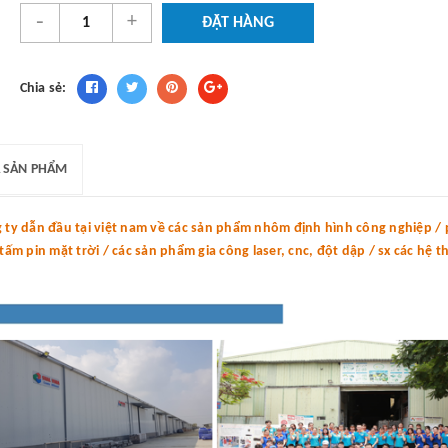
-
+
ĐẶT HÀNG
Chia sẻ:
 SẢN PHẨM
y dẫn đầu tại việt nam về các sản phẩm nhôm định hình công nghiệp / p
m pin mặt trời / các sản phẩm gia công laser, cnc, đột dập / sx các hệ 