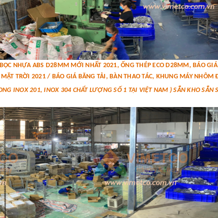
P BỌC NHỰA ABS D28MM MỚI NHẤT 2021, ỐNG THÉP ECO D28MM, BÁO G
MẶT TRỜI 2021 / BÁO GIÁ BĂNG TẢI, BÀN THAO TÁC, KHUNG MÁY NHÔM Đ
ONG INOX 201, INOX 304 CHẤT LƯỢNG SỐ 1 TẠI VIỆT NAM ) SẴN KHO SẴN 