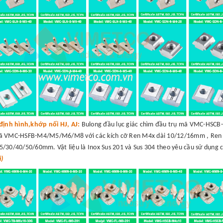
định hình,khớp nối HJ, AJ:
Bulong đầu lục giác chìm đầu trụ mã VMC-HSC
mã VMC-HSFB-M4/M5/M6/M8 với các kích cỡ Ren M4x dài 10/12/16mm , Ren
30/40/50/60mm. Vật liệu là Inox Sus 201 và Sus 304 theo yêu cầu sử dụng 
á)