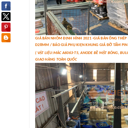
GIÁ BÁN NHÔM ĐỊNH HÌNH 2021 -GIÁ BÁN ỐNG THÉ
D28MM / BÁO GIÁ PHỤ KIỆN KHUNG GIÁ ĐỠ TẤM PIN 
( VẬT LIỆU:MÁC A6063-T5, ANODE BỀ MẶT BÓNG, BUL
GIAO HÀNG TOÀN QUỐC