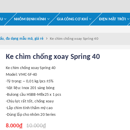
ỆU
NHÔM ĐỊNH HÌNH
GIA CÔNG CƠ KHÍ
ĐIỆN MẶT TRỜI
ẩu, đa dạng mẫu mã, giá rẻ
Ke chìm chống xoay Spring 40
Ke chìm chống xoay Spring 40
Ke chìm chống xoay Spring 40
Model: VMC-SF-40
-Tỷ trọng: ~ 0,01 kg/pcs ±5%
-Vật liệu: Inox 201 sáng bóng
-Bulong cầu HSBB-M8x25 x 1 pcs
-Chịu lực rất tốt, chống xoay
-Lắp chìm tính thẩm mỹ cao
-Dùng lắp cho nhôm 20 Series
8.000₫
10.000₫