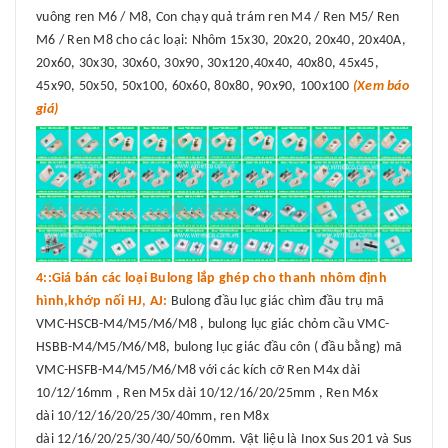
vuông ren M6 / M8, Con chạy quả trám ren M4 / Ren M5/ Ren
M6 / Ren M8 cho các loại: Nhôm 15x30, 20x20, 20x40, 20x40A,
20x60, 30x30, 30x60, 30x90, 30x120,40x40, 40x80, 45x45,
45x90, 50x50, 50x100, 60x60, 80x80, 90x90, 100x100
(Xem báo
giá)
4::Giá bán các loại Bulong lắp ghép cho thanh nhôm định
hình,khớp nối HJ, AJ:
Bulong đầu lục giác chìm đầu trụ mã
VMC-HSCB-M4/M5/M6/M8 , bulong lục giác chỏm cầu VMC-
HSBB-M4/M5/M6/M8, bulong lục giác đầu côn ( đầu bằng) mã
VMC-HSFB-M4/M5/M6/M8 với các kích cỡ Ren M4x dài
10/12/16mm , Ren M5x dài 10/12/16/20/25mm , Ren M6x
dài 10/12/16/20/25/30/40mm, ren M8x
dài 12/16/20/25/30/40/50/60mm. Vật liệu là Inox Sus 201 và Sus