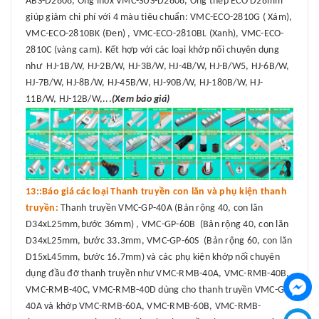
ABS-D2808, Ống inox VMC-SUS-D2808, Ống thép ECO D28mm
giúp giảm chi phí với 4 màu tiêu chuẩn: VMC-ECO-2810G ( Xám),
VMC-ECO-2810BK (Đen) , VMC-ECO-2810BL (Xanh), VMC-ECO-
2810C (vàng cam). Kết hợp với các loại khớp nối chuyên dụng
như HJ-1B/W, HJ-2B/W, HJ-3B/W, HJ-4B/W, HJ-B/W5, HJ-6B/W,
HJ-7B/W, HJ-8B/W, HJ-45B/W, HJ-90B/W, HJ-180B/W, HJ-
11B/W, HJ-12B/W,...
(Xem báo giá)
13::Báo giá các loại Thanh truyền con lăn và phụ kiện thanh
truyền:
Thanh truyền VMC-GP-40A (Bản rộng 40, con lăn
D34xL25mm,bước 36mm) , VMC-GP-60B (Bản rộng 40, con lăn
D34xL25mm, bước 33.3mm, VMC-GP-60S (Bản rộng 60, con lăn
D15xL45mm, bước 16.7mm) và các phụ kiện khớp nối chuyên
dụng đầu đỡ thanh truyền như VMC-RMB-40A, VMC-RMB-40B,
VMC-RMB-40C, VMC-RMB-40D dùng cho thanh truyền VMC-GP-
40A và khớp VMC-RMB-60A, VMC-RMB-60B, VMC-RMB-