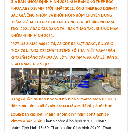
GIÁ BÁN NHÔM ĐỊNH HÌNH 2021 -GIÁ BÁN ỐNG THÉP BỌC
NHỰA ABS D28MM MỚI NHẤT 2021, ỐNG THÉP ECO D28MM,
BÁO GIÁ ỐNG NHÔM VÀ KHỚP NỐI NHÔM CHUYÊN DỤNG
D28MM / BÁO GIÁ PHỤ KIỆN KHUNG GIÁ ĐỠ TẤM PIN MẶT
TRỜI 2021 / BÁO GIÁ BĂNG TẢI, BÀN THAO TÁC, KHUNG MÁY
NHÔM ĐỊNH HÌNH 2021:
( VẬT LIỆU:MÁC A6063-T5, ANODE BỀ MẶT BÓNG, BULONG
INOX 201, INOX 304 CHẤT LƯỢNG SỐ 1 TẠI VIỆT NAM ) SẴN
KHO SẴN SÀNG CẤP DỰ ÁN LỚN, DỰ ÁN NHỎ, CẮT LẺ, BÁN SỈ,
GIAO HÀNG TOÀN QUỐC
Hàng có sẵn tại kho nhôm định hình Vimetco luôn từ 3000
đến 5000 Tấn - Call / Zalo: 0903 418 495 để có giá tốt hơn.
1::Giá bán các loại Thanh nhôm định hình công nghiệp
Vimetco sản xuất:
Thanh nhôm định hình 15x30, Thanh
nhôm định hình 15x60, Thanh nhôm định hình 20x20, Thanh