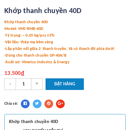
Khớp thanh chuyền 40D
Khớp thanh chuyền 40D
Model: VMC-RMB-40D
-Tỷ trọng: ~ 0,05 kg/pcs ±5%
-Vật liệu: thép mạ kẽm sáng
-Lắp phần nối giữa 2 thanh truyền, Và có thanh đỡ phía dưới
-Dùng cho thanh chuyền GP-40A/B
-Xuất xứ: Vimetco Industry & Energy
13.500₫
-
+
ĐẶT HÀNG
Chia sẻ:
Khớp thanh chuyền 40D