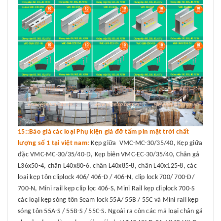
15::Báo giá các loại Phụ kiện giá đỡ tấm pin mặt trời chất
lượng số 1 tại việt nam:
Kẹp giữa VMC-MC-30/35/40, Kẹp giữa
đặc VMC-MC-30/35/40-D, Kẹp biên VMC-EC-30/35/40, Chân gá
L36x50-4, chân L40x80-6, chân L40x85-8, chân L40x125-8, các
loại kẹp tôn cliplock 406/ 406-D / 406-N, clip lock 700/ 700-D/
700-N, Mini rail kẹp clip lọc 406-S, Mini Rail kẹp cliplock 700-S
các loại kẹp sóng tôn Seam lock 55A/ 55B / 55C và Mini rail kẹp
sóng tôn 55A-S / 55B-S / 55C-S. Ngoài ra còn các mã loại chân gá