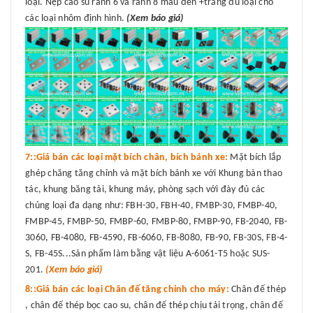
loại. Nẹp cao su rãnh 6 và rãnh 8 màu đen +trắng đủ loại cho
các loại nhôm định hình.
(Xem báo giá)
7::Giá bán các loại mặt bích chân, bích bánh xe:
Mặt bích lắp
ghép chăng tăng chỉnh và mặt bích bánh xe với Khung bàn thao
tác, khung băng tải, khung máy, phòng sạch với đày đủ các
chủng loại đa dạng như: FBH-30, FBH-40, FMBP-30, FMBP-40,
FMBP-45, FMBP-50, FMBP-60, FMBP-80, FMBP-90, FB-2040, FB-
3060, FB-4080, FB-4590, FB-6060, FB-8080, FB-90, FB-30S, FB-4-
S, FB-45S...Sản phẩm làm bằng vật liệu A-6061-T5 hoặc SUS-
201.
(Xem báo giá)
8::Giá bán các loại Chân đế tăng chỉnh cho máy:
Chân đế thép
, chân đế thép bọc cao su, chân đế thép chịu tải trọng, chân đế