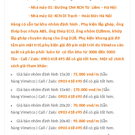
-
Nhà máy 01: Đường CN4 KCN Từ Liêm – Hà Nội
- Nhà máy 02: KCN Di Trạch – Hoài Đức Hà Nội
Hàng có sẵn tại kho nhôm định hình , Phụ kiện lắp ghép, ống
thép bọc nhựa ABS, ống thép ECO, ống nhôm D28mm, khớp
lắp ghép chuyên dụng cho ống D28, Phụ kiện khung giá đỡ
tấm pin mặt trời,phụ kiện giá đỡ pin mặt trời do Vimetco sản
xuất và phân phôi luôn từ có tồn kho từ 3000 đến 5000
Tấn - Call / Zalo: 0903 418 495 để có giá tốt hơn. Một số chính
sách giá tham khảo:
Giá bán nhôm định hình 15x30 :
75.000 vnd
/m
(Sẵn
hàng Vimetco ) Call / Zalo:
0903 418 495
để có giá tốt hơn.
Giá bán nhôm định hình 15x60 :
170.000 vnd/m
(Sẵn
hàng Vimetco ) Call / Zalo:
0903 418 495
để có giá tốt hơn.
Giá bán nhôm định hình 20x20 :
70.000 vnd/m
(Sẵn
hàng Vimetco ) Call / Zalo:
0903 418 495
để có giá tốt hơn.
Giá bán nhôm định hình 20x40 :
95.000 vnd/m
(Sẵn
hàng Vimetco ) Call / Zalo:
0903 418 495
để có giá tốt hơn.