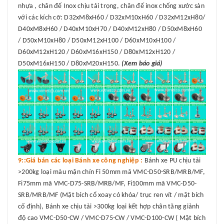
nhựa , chân đế Inox chịu tải trọng, chân đế inox chống xước sàn
với các kích cỡ: D32xM8xH60 / D32xM10xH60 / D32xM12xH80/
D40xM8xH60 / D40xM10xH70 / D40xM12xH80 / D50xM8xH60
/ D50xM10xH80 / D50xM12xH100 / D60xM10xH100 /
D60xM12xH120 / D60xM16xH150 / D80xM12xH120 /
D50xM16xH150 / D80xM20xH150.
(Xem báo giá)
9::Giá bán các loại Bánh xe công nghiệp :
Bánh xe PU chịu tải
>200kg loại màu mận chín Fi 50mm mã VMC-D50-SRB/MRB/MF,
Fi75mm mã VMC-D75-SRB/MRB/MF, Fi100mm mã VMC-D50-
SRB/MRB/MF (Mặt bích cổ xoay có khóa/ trục ren vít / mặt bích
cố định), Bánh xe chịu tải >300kg loại kết hợp chân tăng giảnh
độ cao VMC-D50-CW / VMC-D75-CW / VMC-D100-CW ( Mặt bích