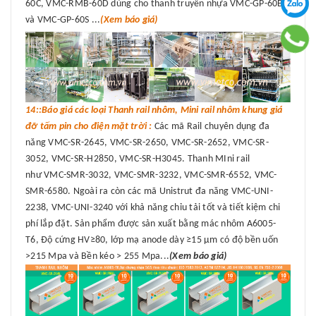
60C, VMC-RMB-60D dùng cho thanh truyền nhựa VMC-GP-60B
và VMC-GP-60S ...
(Xem báo giá)
14::Báo giá các loại Thanh rail nhôm, Mini rail nhôm khung giá
đỡ tấm pin cho điện mặt trời :
Các mã Rail chuyên dụng đa
năng VMC-SR-2645, VMC-SR-2650, VMC-SR-2652, VMC-SR-
3052, VMC-SR-H2850, VMC-SR-H3045. Thanh MIni rail
như VMC-SMR-3032, VMC-SMR-3232, VMC-SMR-6552, VMC-
SMR-6580. Ngoài ra còn các mã Unistrut đa năng VMC-UNI-
2238, VMC-UNI-3240 với khả năng chỉu tải tốt và tiết kiệm chi
phí lắp đặt. Sản phẩm được sản xuất bằng mác nhôm A6005-
T6, Độ cứng HV≥80, lớp mạ anode dày ≥15 μm có độ bền uốn
>215 Mpa và Bền kéo > 255 Mpa...
(Xem báo giá)