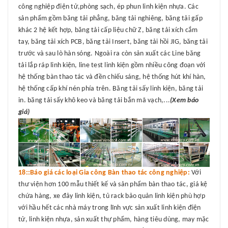
công nghiệp điện tử,phòng sạch, ép phun linh kiện nhựa. Các
sản phẩm gồm băng tải phẳng, băng tải nghiêng, băng tải gấp
khác 2 hệ kết hợp, băng tải cấp liệu chữ Z, băng tải xích cắm
tay, băng tải xích PCB, băng tải Insert, băng tải hồi JIG, băng tải
trước và sau lò hàn sóng. Ngoài ra còn sản xuất các Line băng
tải lắp ráp linh kiện, line test linh kiện gồm nhiều công đoạn với
hệ thống bàn thao tác và đền chiếu sáng, hệ thống hút khí hàn,
hệ thống cấp khí nén phía trên. Băng tải sấy linh kiện, băng tải
in. băng tải sấy khô keo và băng tải bắn mã vạch,...
(Xem báo
giá)
18::Báo giá các loại Gia công Bàn thao tác công nghiệp:
Với
thư viện hơn 100 mẫu thiết kế và sản phẩm bàn thao tác, giá kệ
chứa hàng, xe đảy linh kiện, tủ rack bảo quản linh kiện phù hợp
với hầu hết các nhà máy trong lĩnh vực sản xuất linh kiện điện
tử, linh kiện nhựa, sản xuất thự phẩm, hàng tiêu dùng, may mặc