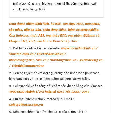
phí; giao hàng nhanh chóng trong 24h; công nợ linh hoạt
cho khách, hàng đại lý.
Mua thanh nhôm định hình, ke góc, con chạy rãnh, nẹp nhựa,
sập mica, nắp bịt đàu, chân tăng chỉnh, bánh xe công nghiệp,
Ống thép bọc nhựa ABS, ống thép ECO, ống nhôm Ø28mm và
khớp nối HJ, khớp nối AL của Vimetco tại đâu:
Đặt hàng online tại các website:
www.nhomdinhhinh.vn /
Vimetco.com.vn / Thietbisanxuat.vn /
nhomcongnghiep.com.vn / chantangchinh.vn / solarracking.vn
/ Thietbidienmattroi.vn
Liên hệ trực tiếp với đội ngũ đông đảo nhân viên phụ trách
bán hàng của Vimetco được đăng tải trên các website.
Gọi trực tiếp đến tổng đài chăm sóc khách hàng của Vimetco:
1900 0032 nhánh 1/2/3 hoặc số 0243 765 2233 / 2244
Gửi mail điện tử cho Vimetco qua Email :
Sale@vimetco.com.vn
Đến trực tiếp nhà máy, kho hàng của chúng tôi tại: