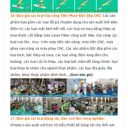
16::Báo giá các loại Gia công Tiện-Phay-Đột dập CNC:
Các sản
phẩm bao gồm các loại đồ gá chuyên dụng cho sản xuất linh kiện
điện tử; các loại mặt bích kết nối, các loại vỏ máy bằng thép và
inox được cắt bằng máy Laser Fiber công suất 3Kw, Gia công các
loại con lăn , trục trên máy tiện vận năng, máy tiện CNC, máy
phay vạn năng và máy phay CNC. Các sản phẩm đột dập gồm các
loại bích, bát thép và Inox, các loại vòng đệm long đen cho
bulong, các loại cốc bi thép, các loại bát chân đế tăng chỉnh, loại
loại khay lá nhôm cho ngành thực phẩm, các loại đĩa giấy, đĩa
nhôm, khay thưjc phẩm định hình...
(Xem báo giá)
17::Báo giá các loại Băng tải, dàn con lăn công nghiệp:
Vimetco sản xuất với hơn 20 mẫu thiết kế băng tải cho lĩnh vực