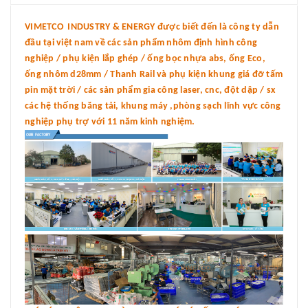
VIMETCO INDUSTRY & ENERGY được biết đến là công ty dẫn
đầu tại việt nam về các sản phẩm nhôm định hình công
nghiệp / phụ kiện lắp ghép / ống bọc nhựa abs, ống Eco,
ống nhôm d28mm / Thanh Rail và phụ kiện khung giá đỡ tấm
pin mặt trời / các sản phẩm gia công laser, cnc, đột dập / sx
các hệ thống băng tải, khung máy ,phòng sạch lĩnh vực công
nghiệp phụ trợ với 11 năm kinh nghiệm.