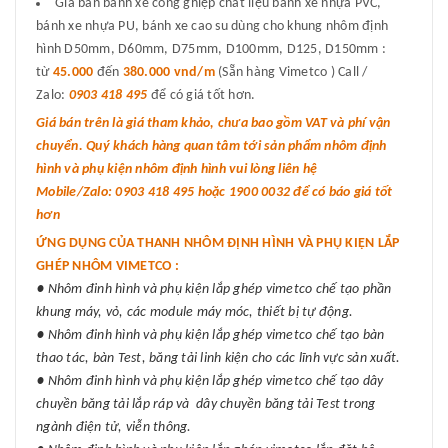
Giá bán bánh xe công ghiệp chất liệu bánh xe nhựa PVC,
bánh xe nhựa PU, bánh xe cao su dùng cho khung nhôm định
hình D50mm, D60mm, D75mm, D100mm, D125, D150mm :
từ
45.000
đến
380.000 vnd/m
(Sẵn hàng Vimetco ) Call /
Zalo:
0903 418 495
để có giá tốt hơn.
Giá bán trên là giá tham khảo, chưa bao gồm VAT và phí vận
chuyển. Quý khách hàng quan tâm tới sản phẩm nhôm định
hình và phụ kiện nhôm định hình vui lòng liên hệ
Mobile/Zalo: 0903 418 495 hoặc 1900 0032 để có báo giá tốt
hơn
ỨNG DỤNG CỦA THANH NHÔM ĐỊNH HÌNH VÀ PHỤ KIỆN LẮP
GHÉP NHÔM VIMETCO :
● Nhôm đinh hình và phụ kiện lắp ghép vimetco chế tạo phần
khung máy, vỏ, các module máy móc, thiết bị tự động.
● Nhôm đinh hình và phụ kiện lắp ghép vimetco chế tạo bàn
thao tác, bàn Test, băng tải linh kiện cho các lĩnh vực sản xuất.
● Nhôm đinh hình và phụ kiện lắp ghép vimetco chế tạo dây
chuyền băng tải lắp ráp và dây chuyền băng tải Test trong
ngành điện tử, viễn thông.