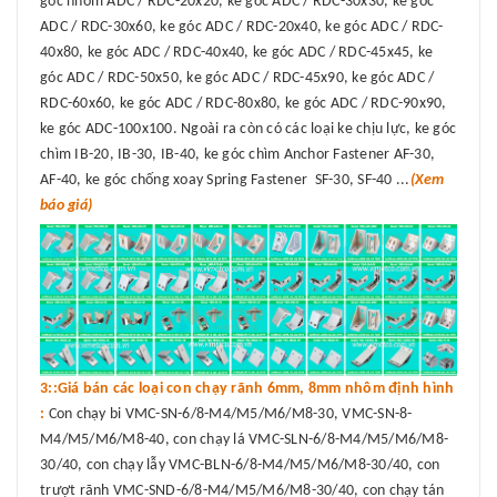
góc nhôm ADC / RDC-20x20, ke góc ADC / RDC-30x30, ke góc
ADC / RDC-30x60, ke góc ADC / RDC-20x40, ke góc ADC / RDC-
40x80, ke góc ADC / RDC-40x40, ke góc ADC / RDC-45x45, ke
góc ADC / RDC-50x50, ke góc ADC / RDC-45x90, ke góc ADC /
RDC-60x60, ke góc ADC / RDC-80x80, ke góc ADC / RDC-90x90,
ke góc ADC-100x100. Ngoài ra còn có các loại ke chịu lực, ke góc
chìm IB-20, IB-30, IB-40, ke góc chìm Anchor Fastener AF-30,
AF-40, ke góc chống xoay Spring Fastener SF-30, SF-40 ...
(Xem
báo giá)
3::Giá bán các loại con chạy rãnh 6mm, 8mm nhôm định hình
:
Con chạy bi VMC-SN-6/8-M4/M5/M6/M8-30, VMC-SN-8-
M4/M5/M6/M8-40, con chạy lá VMC-SLN-6/8-M4/M5/M6/M8-
30/40, con chạy lẫy VMC-BLN-6/8-M4/M5/M6/M8-30/40, con
trượt rãnh VMC-SND-6/8-M4/M5/M6/M8-30/40, con chạy tán