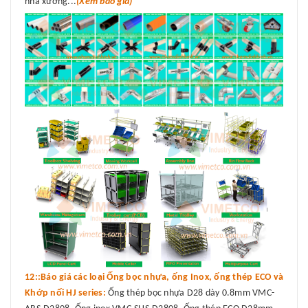
nhà xưởng...
(Xem báo giá)
12::Báo giá các loại Ống bọc nhựa, ống Inox, ống thép ECO và
Khớp nối HJ series:
Ống thép bọc nhựa D28 dày 0.8mm VMC-