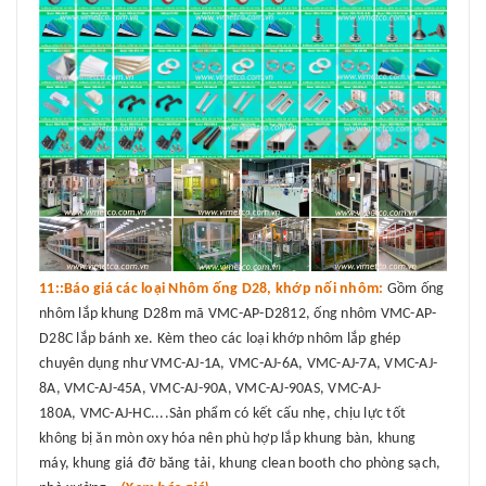
11::Báo giá các loại Nhôm ống D28, khớp nối nhôm:
Gồm ống
nhôm lắp khung D28m mã VMC-AP-D2812, ống nhôm VMC-AP-
D28C lắp bánh xe. Kèm theo các loại khớp nhôm lắp ghép
chuyên dụng như VMC-AJ-1A, VMC-AJ-6A, VMC-AJ-7A, VMC-AJ-
8A, VMC-AJ-45A, VMC-AJ-90A, VMC-AJ-90AS, VMC-AJ-
180A, VMC-AJ-HC....Sản phẩm có kết cấu nhẹ, chịu lực tốt
không bị ăn mòn oxy hóa nên phù hợp lắp khung bàn, khung
máy, khung giá đỡ băng tải, khung clean booth cho phòng sạch,