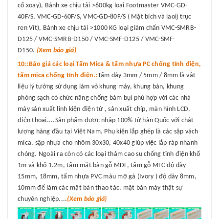
cổ xoay), Bánh xe chịu tải >600kg loại Footmaster VMC-GD-
40F/S, VMC-GD-60F/S, VMC-GD-80F/S ( Mặt bích và laoij trục
ren Vít), Bánh xe chịu tải >1000 KG loại giảm chấn VMC-SMRB-
D125 / VMC-SMRB-D150 / VMC-SMF-D125 / VMC-SMF-
D150.
(Xem báo giá)
10::Báo giá các loại Tấm Mica & tấm nhựa PC chống tĩnh điện,
tấm mica chống tĩnh điện.:
Tấm dày 3mm / 5mm / 8mm là vật
liệu lý tưởng sử dụng làm vỏ khung máy, khung bàn, khung
phòng sạch có chức năng chống bám bụi phù hợp với các nhà
máy sản xuất linh kiện điện tử , sản xuất chíp, màn hình LCD,
điện thoại....Sản phẩm được nhập 100% từ hàn Quốc với chát
lượng hàng đầu tại Việt Nam. Phụ kiện lắp ghép là các sập vách
mica, sập nhựa cho nhôm 30x30, 40x40 giúp việc lắp ráp nhanh
chóng. Ngoài ra còn có các loại thảm cao su chống tĩnh điện khổ
1m và khổ 1.2m, tấm mặt bàn gỗ MDF, tấm gỗ MFC độ dày
15mm, 18mm, tấm nhựa PVC màu mỡ gà (Ivory ) độ dày 8mm,
10mm để làm các mặt bàn thao tác, mặt bàn máy thật sự
chuyên nghiệp....
(Xem báo giá)