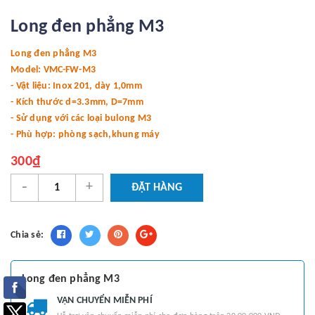
Long đen phẳng M3
Long đen phẳng M3
Model: VMC-FW-M3
- Vật liệu: Inox 201, dày 1,0mm
- Kích thước d=3.3mm, D=7mm
- Sử dụng với các loại bulong M3
- Phù hợp: phòng sạch,khung máy
300₫
-
+
ĐẶT HÀNG
Chia sẻ:
Long đen phẳng M3
VẬN CHUYỂN MIỄN PHÍ