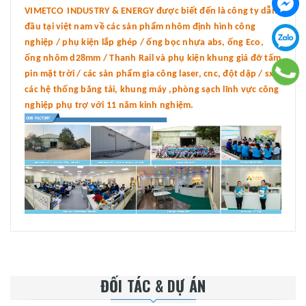
VIMETCO INDUSTRY & ENERGY được biết đến là công ty dẫn
đầu tại việt nam về các sản phẩm nhôm định hình công
nghiệp / phụ kiện lắp ghép / ống bọc nhựa abs, ống Eco,
ống nhôm d28mm / Thanh Rail và phụ kiện khung giá đỡ tấm
pin mặt trời / các sản phẩm gia công laser, cnc, đột dập / sx
các hệ thống băng tải, khung máy ,phòng sạch lĩnh vực công
nghiệp phụ trợ với 11 năm kinh nghiệm.
ĐỐI TÁC & DỰ ÁN