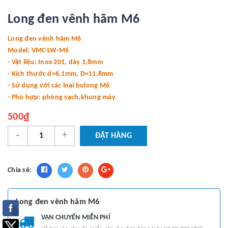
Long đen vênh hãm M6
Long đen vênh hãm M6
Model: VMC-LW-M6
- Vật liệu: Inox 201, dày 1,8mm
- Kích thước d=6,1mm, D=11,8mm
- Sử dụng với các loại bulong M6
- Phù hợp: phòng sạch,khung máy
500₫
-
+
ĐẶT HÀNG
Chia sẻ:
Long đen vênh hãm M6
VẬN CHUYỂN MIỄN PHÍ