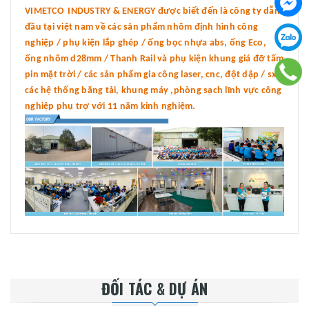
VIMETCO INDUSTRY & ENERGY được biết đến là công ty dẫn
đầu tại việt nam về các sản phẩm nhôm định hình công
nghiệp / phụ kiện lắp ghép / ống bọc nhựa abs, ống Eco,
ống nhôm d28mm / Thanh Rail và phụ kiện khung giá đỡ tấm
pin mặt trời / các sản phẩm gia công laser, cnc, đột dập / sx
các hệ thống băng tải, khung máy ,phòng sạch lĩnh vực công
nghiệp phụ trợ với 11 năm kinh nghiệm.
ĐỐI TÁC & DỰ ÁN