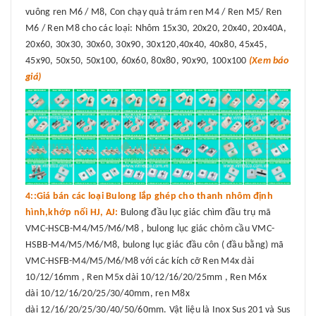
vuông ren M6 / M8, Con chạy quả trám ren M4 / Ren M5/ Ren
M6 / Ren M8 cho các loại: Nhôm 15x30, 20x20, 20x40, 20x40A,
20x60, 30x30, 30x60, 30x90, 30x120,40x40, 40x80, 45x45,
45x90, 50x50, 50x100, 60x60, 80x80, 90x90, 100x100
(Xem báo
giá)
4::Giá bán các loại Bulong lắp ghép cho thanh nhôm định
hình,khớp nối HJ, AJ:
Bulong đầu lục giác chìm đầu trụ mã
VMC-HSCB-M4/M5/M6/M8 , bulong lục giác chỏm cầu VMC-
HSBB-M4/M5/M6/M8, bulong lục giác đầu côn ( đầu bằng) mã
VMC-HSFB-M4/M5/M6/M8 với các kích cỡ Ren M4x dài
10/12/16mm , Ren M5x dài 10/12/16/20/25mm , Ren M6x
dài 10/12/16/20/25/30/40mm, ren M8x
dài 12/16/20/25/30/40/50/60mm. Vật liệu là Inox Sus 201 và Sus