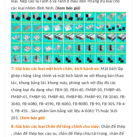
loại. Nẹp cao su rãnh 6 và rãnh 8 màu đen +trắng đủ loại cho
các loại nhôm định hình.
(Xem báo giá)
7::Giá bán các loại mặt bích chân, bích bánh xe:
Mặt bích lắp
ghép chăng tăng chỉnh và mặt bích bánh xe với Khung bàn thao
tác, khung băng tải, khung máy, phòng sạch với đày đủ các
chủng loại đa dạng như: FBH-30, FBH-40, FMBP-30, FMBP-40,
FMBP-45, FMBP-50, FMBP-60, FMBP-80, FMBP-90, FB-2040, FB-
3060, FB-4080, FB-4590, FB-6060, FB-8080, FB-90, FB-30S, FB-4-
S, FB-45S...Sản phẩm làm bằng vật liệu A-6061-T5 hoặc SUS-
201.
(Xem báo giá)
8::Giá bán các loại Chân đế tăng chỉnh cho máy:
Chân đế thép
, chân đế thép bọc cao su, chân đế thép chịu tải trọng, chân đế