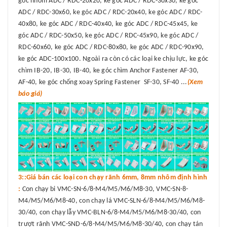
góc nhôm ADC / RDC-20x20, ke góc ADC / RDC-30x30, ke góc
ADC / RDC-30x60, ke góc ADC / RDC-20x40, ke góc ADC / RDC-
40x80, ke góc ADC / RDC-40x40, ke góc ADC / RDC-45x45, ke
góc ADC / RDC-50x50, ke góc ADC / RDC-45x90, ke góc ADC /
RDC-60x60, ke góc ADC / RDC-80x80, ke góc ADC / RDC-90x90,
ke góc ADC-100x100. Ngoài ra còn có các loại ke chịu lực, ke góc
chìm IB-20, IB-30, IB-40, ke góc chìm Anchor Fastener AF-30,
AF-40, ke góc chống xoay Spring Fastener SF-30, SF-40 ...
(Xem
báo giá)
3::Giá bán các loại con chạy rãnh 6mm, 8mm nhôm định hình
:
Con chạy bi VMC-SN-6/8-M4/M5/M6/M8-30, VMC-SN-8-
M4/M5/M6/M8-40, con chạy lá VMC-SLN-6/8-M4/M5/M6/M8-
30/40, con chạy lẫy VMC-BLN-6/8-M4/M5/M6/M8-30/40, con
trượt rãnh VMC-SND-6/8-M4/M5/M6/M8-30/40, con chạy tán