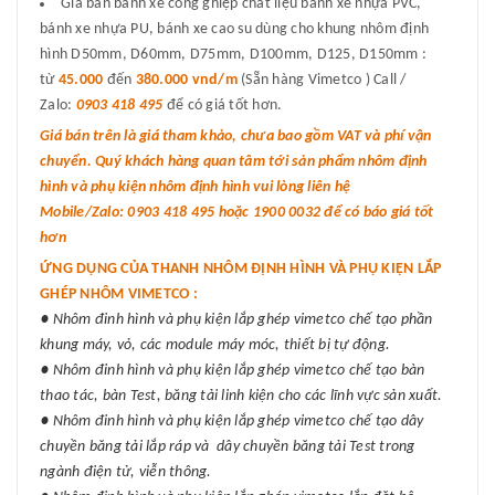
Giá bán bánh xe công ghiệp chất liệu bánh xe nhựa PVC,
bánh xe nhựa PU, bánh xe cao su dùng cho khung nhôm định
hình D50mm, D60mm, D75mm, D100mm, D125, D150mm :
từ
45.000
đến
380.000 vnd/m
(Sẵn hàng Vimetco ) Call /
Zalo:
0903 418 495
để có giá tốt hơn.
Giá bán trên là giá tham khảo, chưa bao gồm VAT và phí vận
chuyển. Quý khách hàng quan tâm tới sản phẩm nhôm định
hình và phụ kiện nhôm định hình vui lòng liên hệ
Mobile/Zalo: 0903 418 495 hoặc 1900 0032 để có báo giá tốt
hơn
ỨNG DỤNG CỦA THANH NHÔM ĐỊNH HÌNH VÀ PHỤ KIỆN LẮP
GHÉP NHÔM VIMETCO :
● Nhôm đinh hình và phụ kiện lắp ghép vimetco chế tạo phần
khung máy, vỏ, các module máy móc, thiết bị tự động.
● Nhôm đinh hình và phụ kiện lắp ghép vimetco chế tạo bàn
thao tác, bàn Test, băng tải linh kiện cho các lĩnh vực sản xuất.
● Nhôm đinh hình và phụ kiện lắp ghép vimetco chế tạo dây
chuyền băng tải lắp ráp và dây chuyền băng tải Test trong
ngành điện tử, viễn thông.