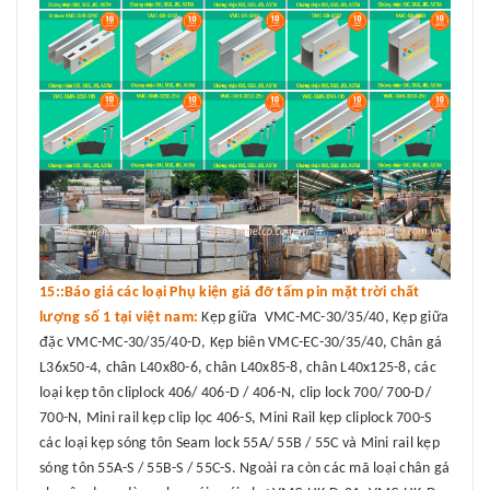
15::Báo giá các loại Phụ kiện giá đỡ tấm pin mặt trời chất
lượng số 1 tại việt nam:
Kẹp giữa VMC-MC-30/35/40, Kẹp giữa
đặc VMC-MC-30/35/40-D, Kẹp biên VMC-EC-30/35/40, Chân gá
L36x50-4, chân L40x80-6, chân L40x85-8, chân L40x125-8, các
loại kẹp tôn cliplock 406/ 406-D / 406-N, clip lock 700/ 700-D/
700-N, Mini rail kẹp clip lọc 406-S, Mini Rail kẹp cliplock 700-S
các loại kẹp sóng tôn Seam lock 55A/ 55B / 55C và Mini rail kẹp
sóng tôn 55A-S / 55B-S / 55C-S. Ngoài ra còn các mã loại chân gá