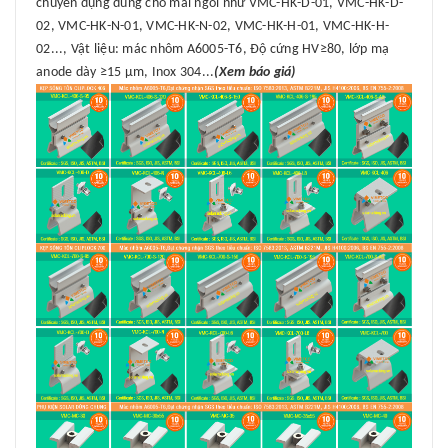
chuyên dụng dùng cho mái ngói như VMC-HK-D-01, VMC-HK-D-
02, VMC-HK-N-01, VMC-HK-N-02, VMC-HK-H-01, VMC-HK-H-
02..., Vật liệu: mác nhôm A6005-T6, Độ cứng HV≥80, lớp mạ
anode dày ≥15 μm, Inox 304...
(Xem báo giá)