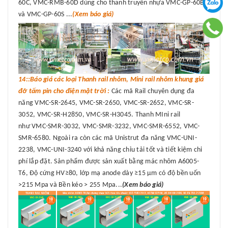
60C, VMC-RMB-60D dùng cho thanh truyền nhựa VMC-GP-60B
và VMC-GP-60S ...
(Xem báo giá)
14::Báo giá các loại Thanh rail nhôm, Mini rail nhôm khung giá
đỡ tấm pin cho điện mặt trời :
Các mã Rail chuyên dụng đa
năng VMC-SR-2645, VMC-SR-2650, VMC-SR-2652, VMC-SR-
3052, VMC-SR-H2850, VMC-SR-H3045. Thanh MIni rail
như VMC-SMR-3032, VMC-SMR-3232, VMC-SMR-6552, VMC-
SMR-6580. Ngoài ra còn các mã Unistrut đa năng VMC-UNI-
2238, VMC-UNI-3240 với khả năng chỉu tải tốt và tiết kiệm chi
phí lắp đặt. Sản phẩm được sản xuất bằng mác nhôm A6005-
T6, Độ cứng HV≥80, lớp mạ anode dày ≥15 μm có độ bền uốn
>215 Mpa và Bền kéo > 255 Mpa...
(Xem báo giá)