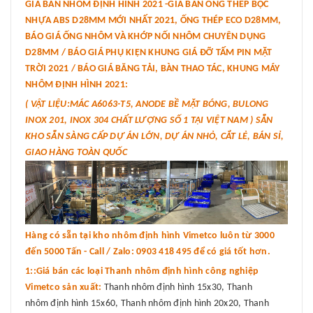
GIÁ BÁN NHÔM ĐỊNH HÌNH 2021 -GIÁ BÁN ỐNG THÉP BỌC
NHỰA ABS D28MM MỚI NHẤT 2021, ỐNG THÉP ECO D28MM,
BÁO GIÁ ỐNG NHÔM VÀ KHỚP NỐI NHÔM CHUYÊN DỤNG
D28MM / BÁO GIÁ PHỤ KIỆN KHUNG GIÁ ĐỠ TẤM PIN MẶT
TRỜI 2021 / BÁO GIÁ BĂNG TẢI, BÀN THAO TÁC, KHUNG MÁY
NHÔM ĐỊNH HÌNH 2021:
( VẬT LIỆU:MÁC A6063-T5, ANODE BỀ MẶT BÓNG, BULONG
INOX 201, INOX 304 CHẤT LƯỢNG SỐ 1 TẠI VIỆT NAM ) SẴN
KHO SẴN SÀNG CẤP DỰ ÁN LỚN, DỰ ÁN NHỎ, CẮT LẺ, BÁN SỈ,
GIAO HÀNG TOÀN QUỐC
Hàng có sẵn tại kho nhôm định hình Vimetco luôn từ 3000
đến 5000 Tấn - Call / Zalo: 0903 418 495 để có giá tốt hơn.
1::Giá bán các loại Thanh nhôm định hình công nghiệp
Vimetco sản xuất:
Thanh nhôm định hình 15x30, Thanh
nhôm định hình 15x60, Thanh nhôm định hình 20x20, Thanh