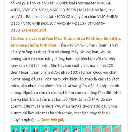
cổ xoay), Bánh xe chịu tải >600kg loại Footmaster VMC-GD-
40F/S, VMC-GD-60F/S, VMC-GD-80F/S ( Mặt bích và laoij trục
ren Vít), Bánh xe chịu tải >1000 KG loại giảm chấn VMC-SMRB-
D125 / VMC-SMRB-D150 / VMC-SMF-D125 / VMC-SMF-
D150.
(Xem báo giá)
10::Báo giá các loại Tấm Mica & tấm nhựa PC chống tĩnh điện,
tấm mica chống tĩnh điện.:
Tấm dày 3mm / 5mm / 8mm là vật
liệu lý tưởng sử dụng làm vỏ khung máy, khung bàn, khung
phòng sạch có chức năng chống bám bụi phù hợp với các nhà
máy sản xuất linh kiện điện tử , sản xuất chíp, màn hình LCD,
điện thoại....Sản phẩm được nhập 100% từ hàn Quốc với chát
lượng hàng đầu tại Việt Nam. Phụ kiện lắp ghép là các sập vách
mica, sập nhựa cho nhôm 30x30, 40x40 giúp việc lắp ráp nhanh
chóng. Ngoài ra còn có các loại thảm cao su chống tĩnh điện khổ
1m và khổ 1.2m, tấm mặt bàn gỗ MDF, tấm gỗ MFC độ dày
15mm, 18mm, tấm nhựa PVC màu mỡ gà (Ivory ) độ dày 8mm,
10mm để làm các mặt bàn thao tác, mặt bàn máy thật sự
chuyên nghiệp....
(Xem báo giá)