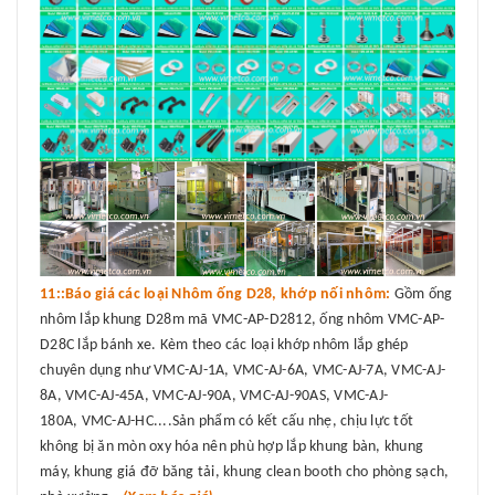
11::Báo giá các loại Nhôm ống D28, khớp nối nhôm:
Gồm ống
nhôm lắp khung D28m mã VMC-AP-D2812, ống nhôm VMC-AP-
D28C lắp bánh xe. Kèm theo các loại khớp nhôm lắp ghép
chuyên dụng như VMC-AJ-1A, VMC-AJ-6A, VMC-AJ-7A, VMC-AJ-
8A, VMC-AJ-45A, VMC-AJ-90A, VMC-AJ-90AS, VMC-AJ-
180A, VMC-AJ-HC....Sản phẩm có kết cấu nhẹ, chịu lực tốt
không bị ăn mòn oxy hóa nên phù hợp lắp khung bàn, khung
máy, khung giá đỡ băng tải, khung clean booth cho phòng sạch,