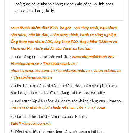
phí; giao hàng nhanh chóng trong 24h; công nợ linh hoạt
cho khách, hàng đại lý.
Mua thanh nhôm định hình, ke góc, con chạy rãnh, nẹp nhựa,
sập mica, nắp bịt đàu, chân tăng chỉnh, bánh xe công nghiệp,
Ống thép bọc nhựa ABS, ống thép ECO, ống nhôm Ø28mm và
khớp nối HJ, khớp nối AL của Vimetco tại đâu:
Đặt hàng online tại các website:
www.nhomdinhhinh.vn /
Vimetco.com.vn / Thietbisanxuat.vn /
nhomcongnghiep.com.vn / chantangchinh.vn / solarracking.vn
/ Thietbidienmattroi.vn
Liên hệ trực tiếp với đội ngũ đông đảo nhân viên phụ trách
bán hàng của Vimetco được đăng tải trên các website.
Gọi trực tiếp đến tổng đài chăm sóc khách hàng của Vimetco:
1900 0032 nhánh 1/2/3 hoặc số 0243 765 2233 / 2244
Gửi mail điện tử cho Vimetco qua Email :
Sale@vimetco.com.vn
Đến trực tiếp nhà máy, kho hàng của chúng tôi tại: