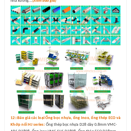
nhà xưởng...
(Xem báo giá)
12::Báo giá các loại Ống bọc nhựa, ống Inox, ống thép ECO và
Khớp nối HJ series:
Ống thép bọc nhựa D28 dày 0.8mm VMC-