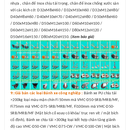
nhựa , chân đế Inox chịu tải trọng, chân đế inox chống xước sàn
với các kích cỡ: D32xM8xH60 / D32xM10xH60 / D32xM12xH80/
D40xM8xH60 / D40xM10xH70 / D40xM12xH80 / D50xM8xH60
/ D50xM10xH80 / D50xM12xH100 / D60xM10xH100 /
D60xM12xH120 / D60xM16xH150 / D80xM12xH120 /
D50xM16xH150 / D80xM20xH150.
(Xem báo giá)
9::Giá bán các loại Bánh xe công nghiệp :
Bánh xe PU chịu tải
>200kg loại màu mận chín Fi 50mm mã VMC-D50-SRB/MRB/MF,
Fi75mm mã VMC-D75-SRB/MRB/MF, Fi100mm mã VMC-D50-
SRB/MRB/MF (Mặt bích cổ xoay có khóa/ trục ren vít / mặt bích
cố định), Bánh xe chịu tải >300kg loại kết hợp chân tăng giảnh
độ cao VMC-D50-CW / VMC-D75-CW / VMC-D100-CW ( Mặt bích