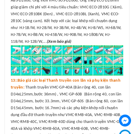
ABS-D2808, Ống inox VMC-SUS-D2808, Ống thép ECO D28mm
giúp giảm chi phí với 4 màu tiêu chuẩn: VMC-ECO-2810G ( Xám),
VMC-ECO-2810BK (Đen) , VMC-ECO-2810BL (Xanh), VMC-ECO-
2810C (vàng cam). Kết hợp với các loại khớp nối chuyên dụng
như HJ-1B/W, HJ-2B/W, HJ-3B/W, HJ-4B/W, HJ-B/W5, HJ-6B/W,
HJ-7B/W, HJ-8B/W, HJ-45B/W, HJ-90B/W, HJ-180B/W, HJ-
11B/W, HJ-12B/W,...
(Xem báo giá)
13::Báo giá các loại Thanh truyền con lăn và phụ kiện thanh
truyền:
Thanh truyền VMC-GP-40A (Bản rộng 40, con lăn
D34xL25mm,bước 36mm) , VMC-GP-60B (Bản rộng 40, con lăn
D34xL25mm, bước 33.3mm, VMC-GP-60S (Bản rộng 60, con lăn
D15xL45mm, bước 16.7mm) và các phụ kiện khớp nối chuyên
dụng đầu đỡ thanh truyền như VMC-RMB-40A, VMC-RMB-40B,
VMC-RMB-40C, VMC-RMB-40D dùng cho thanh truyền VMC-GP-
40A và khớp VMC-RMB-60A, VMC-RMB-60B, VMC-RMB-