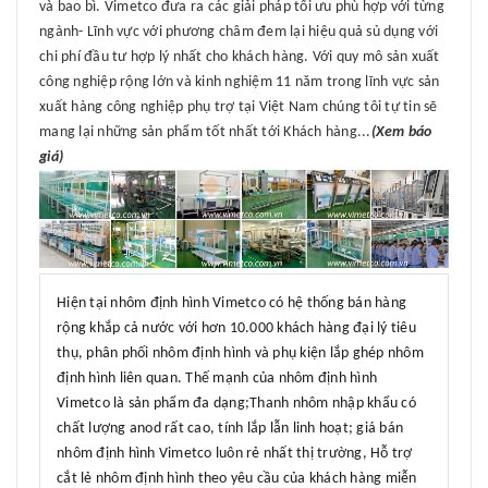
và bao bì. Vimetco đưa ra các giải pháp tối ưu phù hợp với từng
ngành- Lĩnh vực với phương châm đem lại hiệu quả sủ dụng với
chi phí đầu tư hợp lý nhất cho khách hàng. Với quy mô sản xuất
công nghiệp rộng lớn và kinh nghiệm 11 năm trong lĩnh vực sản
xuất hàng công nghiệp phụ trợ tại Việt Nam chúng tôi tự tin sẽ
mang lại những sản phẩm tốt nhất tới Khách hàng...
(Xem báo
giá)
Hiện tại nhôm định hình Vimetco có hệ thống bán hàng
rộng khắp cả nước với hơn 10.000 khách hàng đại lý tiêu
thụ, phân phối nhôm định hình và phụ kiện lắp ghép nhôm
định hình liên quan. Thế mạnh của nhôm định hình
Vimetco là sản phẩm đa dạng;Thanh nhôm nhập khẩu có
chất lượng anod rất cao, tính lắp lẫn linh hoạt; giá bán
nhôm định hình Vimetco luôn rẻ nhất thị trường, Hỗ trợ
cắt lẻ nhôm định hình theo yêu cầu của khách hàng miễn