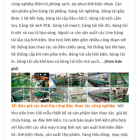
công nghiệp điện tử,phòng sạch, ép phun linh kiện nhựa. Các
sản phẩm gồm băng tải phẳng, băng tải nghiêng, băng tải gấp
khác 2 hệ kết hợp, băng tải cấp liệu chữ Z, băng tải xích cắm
tay, băng tải xích PCB, băng tải Insert, băng tải hồi JIG, băng tải
trước và sau lò hàn sóng. Ngoài ra còn sản xuất các Line băng
tải lắp ráp linh kiện, line test linh kiện gồm nhiều công đoạn với
hệ thống bàn thao tác và đền chiếu sáng, hệ thống hút khí hàn,
hệ thống cấp khí nén phía trên. Băng tải sấy linh kiện, băng tải
in. băng tải sấy khô keo và băng tải bắn mã vạch,...
(Xem báo
giá)
18::Báo giá các loại Gia công Bàn thao tác công nghiệp:
Với
thư viện hơn 100 mẫu thiết kế và sản phẩm bàn thao tác, giá kệ
chứa hàng, xe đảy linh kiện, tủ rack bảo quản linh kiện phù hợp
với hầu hết các nhà máy trong lĩnh vực sản xuất linh kiện điện
tử, linh kiện nhựa, sản xuất thự phẩm, hàng tiêu dùng, may mặc