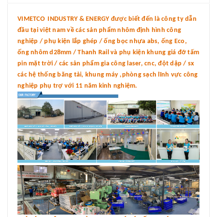
VIMETCO INDUSTRY & ENERGY được biết đến là công ty dẫn
đầu tại việt nam về các sản phẩm nhôm định hình công
nghiệp / phụ kiện lắp ghép / ống bọc nhựa abs, ống Eco,
ống nhôm d28mm / Thanh Rail và phụ kiện khung giá đỡ tấm
pin mặt trời / các sản phẩm gia công laser, cnc, đột dập / sx
các hệ thống băng tải, khung máy ,phòng sạch lĩnh vực công
nghiệp phụ trợ với 11 năm kinh nghiệm.