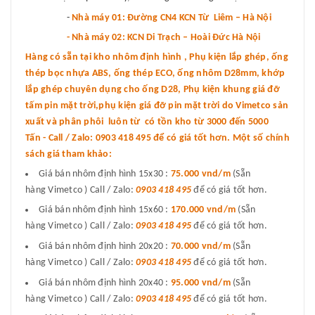
-
Nhà máy 01: Đường CN4 KCN Từ Liêm – Hà Nội
- Nhà máy 02: KCN Di Trạch – Hoài Đức Hà Nội
Hàng có sẵn tại kho nhôm định hình , Phụ kiện lắp ghép, ống
thép bọc nhựa ABS, ống thép ECO, ống nhôm D28mm, khớp
lắp ghép chuyên dụng cho ống D28, Phụ kiện khung giá đỡ
tấm pin mặt trời,phụ kiện giá đỡ pin mặt trời do Vimetco sản
xuất và phân phôi luôn từ có tồn kho từ 3000 đến 5000
Tấn - Call / Zalo: 0903 418 495 để có giá tốt hơn. Một số chính
sách giá tham khảo:
Giá bán nhôm định hình 15x30 :
75.000 vnd
/m
(Sẵn
hàng Vimetco ) Call / Zalo:
0903 418 495
để có giá tốt hơn.
Giá bán nhôm định hình 15x60 :
170.000 vnd/m
(Sẵn
hàng Vimetco ) Call / Zalo:
0903 418 495
để có giá tốt hơn.
Giá bán nhôm định hình 20x20 :
70.000 vnd/m
(Sẵn
hàng Vimetco ) Call / Zalo:
0903 418 495
để có giá tốt hơn.
Giá bán nhôm định hình 20x40 :
95.000 vnd/m
(Sẵn
hàng Vimetco ) Call / Zalo:
0903 418 495
để có giá tốt hơn.