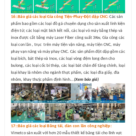
16::Báo giá các loại Gia công Tiện-Phay-Đột dập CNC:
Các sản
phẩm bao gồm các loại đồ gá chuyên dụng cho sản xuất linh kiện
điện tử; các loại mặt bích kết nối, các loại vỏ máy bằng thép và
inox được cắt bằng máy Laser Fiber công suất 3Kw, Gia công các
loại con lăn , trục trên máy tiện vận năng, máy tiện CNC, máy
phay vạn năng và máy phay CNC. Các sản phẩm đột dập gồm các
loại bích, bát thép và Inox, các loại vòng đệm long đen cho
bulong, các loại cốc bi thép, các loại bát chân đế tăng chỉnh, loại
loại khay lá nhôm cho ngành thực phẩm, các loại đĩa giấy, đĩa
nhôm, khay thưjc phẩm định hình...
(Xem báo giá)
17::Báo giá các loại Băng tải, dàn con lăn công nghiệp:
Vimetco sản xuất với hơn 20 mẫu thiết kế băng tải cho lĩnh vực