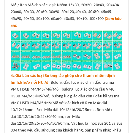
M6 / Ren M8 cho các loại: Nhôm 15x30, 20x20, 20x40, 20x40A,
20x60, 30x30, 30x60, 30x90, 30x120,40x40, 40x80, 45x45,
45x90, 50x50, 50x100, 60x60, 80x80, 90x90, 100x100
(Xem báo
giá)
4::Giá bán các loại Bulong lắp ghép cho thanh nhôm định
hình,khớp nối HJ, AJ:
Bulong đầu lục giác chìm đầu trụ mã
VMC-HSCB-M4/M5/M6/M8 , bulong lục giác chỏm cầu VMC-
HSBB-M4/M5/M6/M8, bulong lục giác đầu côn ( đầu bằng) mã
VMC-HSFB-M4/M5/M6/M8 với các kích cỡ Ren M4x dài
10/12/16mm , Ren M5x dài 10/12/16/20/25mm , Ren M6x
dài 10/12/16/20/25/30/40mm, ren M8x
dài 12/16/20/25/30/40/50/60mm. Vật liệu là Inox Sus 201 và Sus
304 theo yêu cầu sử dụng của khách hàng. Sản phẩm nhập khẩu