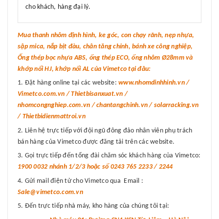
cho khách, hàng đại lý.
Mua thanh nhôm định hình, ke góc, con chạy rãnh, nẹp nhựa,
sập mica, nắp bịt đàu, chân tăng chỉnh, bánh xe công nghiệp,
Ống thép bọc nhựa ABS, ống thép ECO, ống nhôm Ø28mm và
khớp nối HJ, khớp nối AL của Vimetco tại đâu:
Đặt hàng online tại các website:
www.nhomdinhhinh.vn /
Vimetco.com.vn / Thietbisanxuat.vn /
nhomcongnghiep.com.vn / chantangchinh.vn / solarracking.vn
/ Thietbidienmattroi.vn
Liên hệ trực tiếp với đội ngũ đông đảo nhân viên phụ trách
bán hàng của Vimetco được đăng tải trên các website.
Gọi trực tiếp đến tổng đài chăm sóc khách hàng của Vimetco:
1900 0032 nhánh 1/2/3 hoặc số 0243 765 2233 / 2244
Gửi mail điện tử cho Vimetco qua Email :
Sale@vimetco.com.vn
Đến trực tiếp nhà máy, kho hàng của chúng tôi tại: