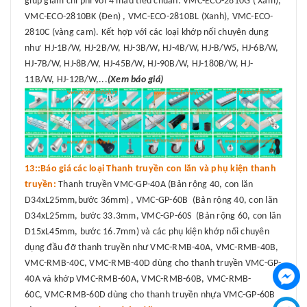
giúp giảm chi phí với 4 màu tiêu chuẩn: VMC-ECO-2810G ( Xám),
VMC-ECO-2810BK (Đen) , VMC-ECO-2810BL (Xanh), VMC-ECO-
2810C (vàng cam). Kết hợp với các loại khớp nối chuyên dụng
như HJ-1B/W, HJ-2B/W, HJ-3B/W, HJ-4B/W, HJ-B/W5, HJ-6B/W,
HJ-7B/W, HJ-8B/W, HJ-45B/W, HJ-90B/W, HJ-180B/W, HJ-
11B/W, HJ-12B/W,...
(Xem báo giá)
13::Báo giá các loại Thanh truyền con lăn và phụ kiện thanh
truyền:
Thanh truyền VMC-GP-40A (Bản rộng 40, con lăn
D34xL25mm,bước 36mm) , VMC-GP-60B (Bản rộng 40, con lăn
D34xL25mm, bước 33.3mm, VMC-GP-60S (Bản rộng 60, con lăn
D15xL45mm, bước 16.7mm) và các phụ kiện khớp nối chuyên
dụng đầu đỡ thanh truyền như VMC-RMB-40A, VMC-RMB-40B,
VMC-RMB-40C, VMC-RMB-40D dùng cho thanh truyền VMC-GP-
40A và khớp VMC-RMB-60A, VMC-RMB-60B, VMC-RMB-
60C, VMC-RMB-60D dùng cho thanh truyền nhựa VMC-GP-60B