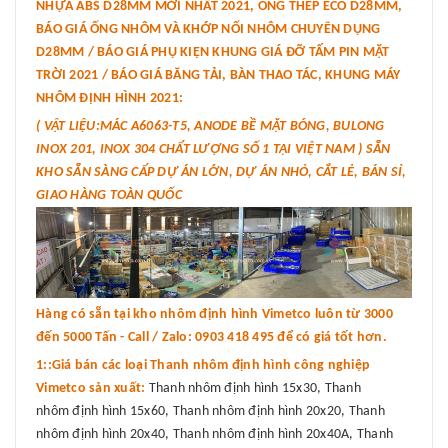
NHỰA ABS D28MM MỚI NHẤT 2021, ỐNG THÉP ECO D28MM,
BÁO GIÁ ỐNG NHÔM VÀ KHỚP NỐI NHÔM CHUYÊN DỤNG
D28MM / BÁO GIÁ PHỤ KIỆN KHUNG GIÁ ĐỠ TẤM PIN MẶT
TRỜI 2021 / BÁO GIÁ BĂNG TẢI, BÀN THAO TÁC, KHUNG MÁY
NHÔM ĐỊNH HÌNH 2021:
( VẬT LIỆU:MÁC A6063-T5, ANODE BỀ MẶT BÓNG, BULONG
INOX 201, INOX 304 CHẤT LƯỢNG SỐ 1 TẠI VIỆT NAM ) SẴN
KHO SẴN SÀNG CẤP DỰ ÁN LỚN, DỰ ÁN NHỎ, CẮT LẺ, BÁN SỈ,
GIAO HÀNG TOÀN QUỐC
Hàng có sẵn tại kho nhôm định hình Vimetco luôn từ 3000
đến 5000 Tấn - Call / Zalo: 0903 418 495 để có giá tốt hơn.
1::Giá bán các loại Thanh nhôm định hình công nghiệp
Vimetco sản xuất:
Thanh nhôm định hình 15x30, Thanh
nhôm định hình 15x60, Thanh nhôm định hình 20x20, Thanh
nhôm định hình 20x40, Thanh nhôm định hình 20x40A, Thanh