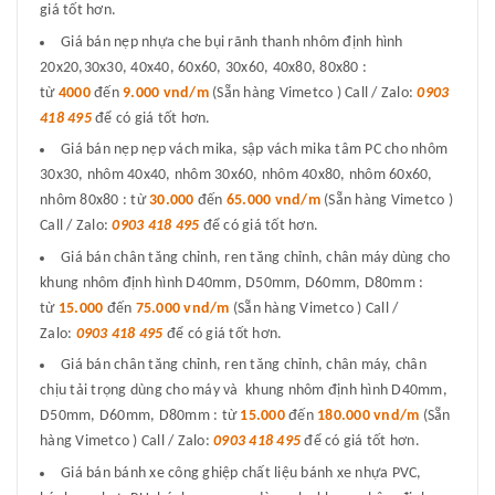
giá tốt hơn.
Giá bán nẹp nhựa che bụi rãnh thanh nhôm định hình
20x20,30x30, 40x40, 60x60, 30x60, 40x80, 80x80 :
từ
4000
đến
9.000 vnd/m
(Sẵn hàng Vimetco ) Call / Zalo:
0903
418 495
để có giá tốt hơn.
Giá bán nẹp nẹp vách mika, sập vách mika tâm PC cho nhôm
30x30, nhôm 40x40, nhôm 30x60, nhôm 40x80, nhôm 60x60,
nhôm 80x80 : từ
30.000
đến
65.000 vnd/m
(Sẵn hàng Vimetco )
Call / Zalo:
0903 418 495
để có giá tốt hơn.
Giá bán chân tăng chỉnh, ren tăng chỉnh, chân máy dùng cho
khung nhôm định hình D40mm, D50mm, D60mm, D80mm :
từ
15.000
đến
75.000 vnd/m
(Sẵn hàng Vimetco ) Call /
Zalo:
0903 418 495
để có giá tốt hơn.
Giá bán chân tăng chỉnh, ren tăng chỉnh, chân máy, chân
chịu tải trọng dùng cho máy và khung nhôm định hình D40mm,
D50mm, D60mm, D80mm : từ
15.000
đến
180.000 vnd/m
(Sẵn
hàng Vimetco ) Call / Zalo:
0903 418 495
để có giá tốt hơn.
Giá bán bánh xe công ghiệp chất liệu bánh xe nhựa PVC,