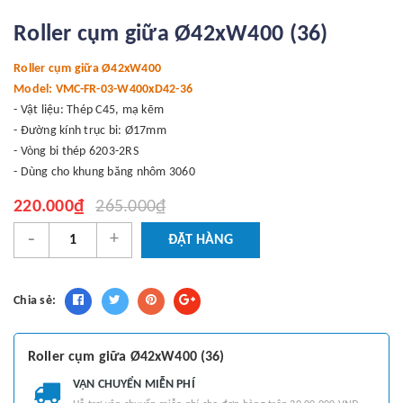
Roller cụm giữa Ø42xW400 (36)
Roller cụm giữa Ø42xW400
Model: VMC-FR-03-W400xD42-36
- Vật liệu: Thép C45, mạ kẽm
- Đường kính trục bi: Ø17mm
- Vòng bi thép 6203-2RS
- Dùng cho khung băng nhôm 3060
220.000₫
265.000₫
-
+
ĐẶT HÀNG
Chia sẻ:
Roller cụm giữa Ø42xW400 (36)
VẬN CHUYỂN MIỄN PHÍ