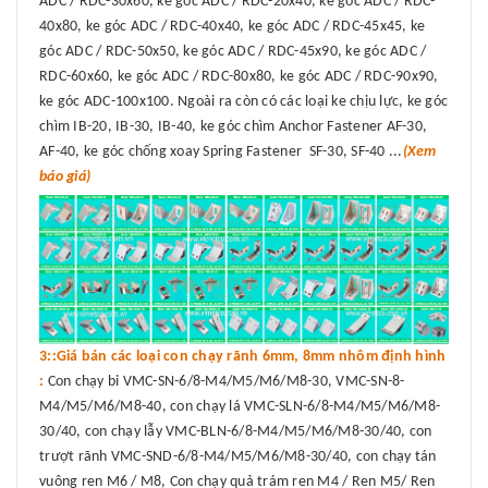
ADC / RDC-30x60, ke góc ADC / RDC-20x40, ke góc ADC / RDC-
40x80, ke góc ADC / RDC-40x40, ke góc ADC / RDC-45x45, ke
góc ADC / RDC-50x50, ke góc ADC / RDC-45x90, ke góc ADC /
RDC-60x60, ke góc ADC / RDC-80x80, ke góc ADC / RDC-90x90,
ke góc ADC-100x100. Ngoài ra còn có các loại ke chịu lực, ke góc
chìm IB-20, IB-30, IB-40, ke góc chìm Anchor Fastener AF-30,
AF-40, ke góc chống xoay Spring Fastener SF-30, SF-40 ...
(Xem
báo giá)
3::Giá bán các loại con chạy rãnh 6mm, 8mm nhôm định hình
:
Con chạy bi VMC-SN-6/8-M4/M5/M6/M8-30, VMC-SN-8-
M4/M5/M6/M8-40, con chạy lá VMC-SLN-6/8-M4/M5/M6/M8-
30/40, con chạy lẫy VMC-BLN-6/8-M4/M5/M6/M8-30/40, con
trượt rãnh VMC-SND-6/8-M4/M5/M6/M8-30/40, con chạy tán
vuông ren M6 / M8, Con chạy quả trám ren M4 / Ren M5/ Ren