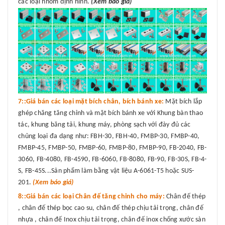
các loại nhôm định hình.
(Xem báo giá)
7::Giá bán các loại mặt bích chân, bích bánh xe:
Mặt bích lắp
ghép chăng tăng chỉnh và mặt bích bánh xe với Khung bàn thao
tác, khung băng tải, khung máy, phòng sạch với đày đủ các
chủng loại đa dạng như: FBH-30, FBH-40, FMBP-30, FMBP-40,
FMBP-45, FMBP-50, FMBP-60, FMBP-80, FMBP-90, FB-2040, FB-
3060, FB-4080, FB-4590, FB-6060, FB-8080, FB-90, FB-30S, FB-4-
S, FB-45S...Sản phẩm làm bằng vật liệu A-6061-T5 hoặc SUS-
201.
(Xem báo giá)
8::Giá bán các loại Chân đế tăng chỉnh cho máy:
Chân đế thép
, chân đế thép bọc cao su, chân đế thép chịu tải trọng, chân đế
nhựa , chân đế Inox chịu tải trọng, chân đế inox chống xước sàn