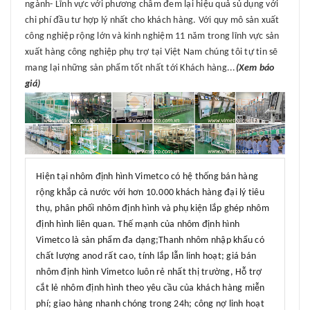
ngành- Lĩnh vực với phương châm đem lại hiệu quả sủ dụng với
chi phí đầu tư hợp lý nhất cho khách hàng. Với quy mô sản xuất
công nghiệp rộng lớn và kinh nghiệm 11 năm trong lĩnh vực sản
xuất hàng công nghiệp phụ trợ tại Việt Nam chúng tôi tự tin sẽ
mang lại những sản phẩm tốt nhất tới Khách hàng...
(Xem báo
giá)
Hiện tại nhôm định hình Vimetco có hệ thống bán hàng
rộng khắp cả nước với hơn 10.000 khách hàng đại lý tiêu
thụ, phân phối nhôm định hình và phụ kiện lắp ghép nhôm
định hình liên quan. Thế mạnh của nhôm định hình
Vimetco là sản phẩm đa dạng;Thanh nhôm nhập khẩu có
chất lượng anod rất cao, tính lắp lẫn linh hoạt; giá bán
nhôm định hình Vimetco luôn rẻ nhất thị trường, Hỗ trợ
cắt lẻ nhôm định hình theo yêu cầu của khách hàng miễn
phí; giao hàng nhanh chóng trong 24h; công nợ linh hoạt