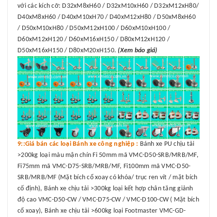
với các kích cỡ: D32xM8xH60 / D32xM10xH60 / D32xM12xH80/
D40xM8xH60 / D40xM10xH70 / D40xM12xH80 / D50xM8xH60
/ D50xM10xH80 / D50xM12xH100 / D60xM10xH100 /
D60xM12xH120 / D60xM16xH150 / D80xM12xH120 /
D50xM16xH150 / D80xM20xH150.
(Xem báo giá)
9::Giá bán các loại Bánh xe công nghiệp :
Bánh xe PU chịu tải
>200kg loại màu mận chín Fi 50mm mã VMC-D50-SRB/MRB/MF,
Fi75mm mã VMC-D75-SRB/MRB/MF, Fi100mm mã VMC-D50-
SRB/MRB/MF (Mặt bích cổ xoay có khóa/ trục ren vít / mặt bích
cố định), Bánh xe chịu tải >300kg loại kết hợp chân tăng giảnh
độ cao VMC-D50-CW / VMC-D75-CW / VMC-D100-CW ( Mặt bích
cổ xoay), Bánh xe chịu tải >600kg loại Footmaster VMC-GD-