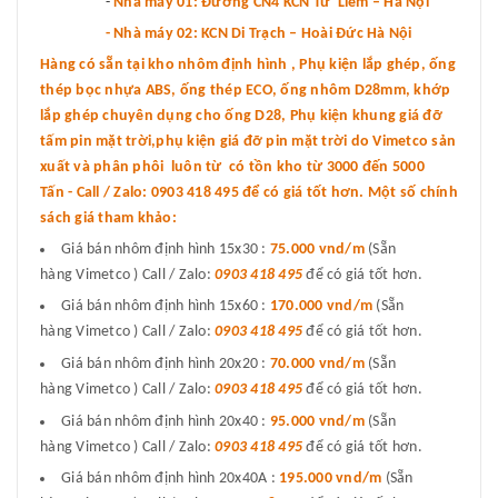
-
Nhà máy 01: Đường CN4 KCN Từ Liêm – Hà Nội
- Nhà máy 02: KCN Di Trạch – Hoài Đức Hà Nội
Hàng có sẵn tại kho nhôm định hình , Phụ kiện lắp ghép, ống
thép bọc nhựa ABS, ống thép ECO, ống nhôm D28mm, khớp
lắp ghép chuyên dụng cho ống D28, Phụ kiện khung giá đỡ
tấm pin mặt trời,phụ kiện giá đỡ pin mặt trời do Vimetco sản
xuất và phân phôi luôn từ có tồn kho từ 3000 đến 5000
Tấn - Call / Zalo: 0903 418 495 để có giá tốt hơn. Một số chính
sách giá tham khảo:
Giá bán nhôm định hình 15x30 :
75.000 vnd
/m
(Sẵn
hàng Vimetco ) Call / Zalo:
0903 418 495
để có giá tốt hơn.
Giá bán nhôm định hình 15x60 :
170.000 vnd/m
(Sẵn
hàng Vimetco ) Call / Zalo:
0903 418 495
để có giá tốt hơn.
Giá bán nhôm định hình 20x20 :
70.000 vnd/m
(Sẵn
hàng Vimetco ) Call / Zalo:
0903 418 495
để có giá tốt hơn.
Giá bán nhôm định hình 20x40 :
95.000 vnd/m
(Sẵn
hàng Vimetco ) Call / Zalo:
0903 418 495
để có giá tốt hơn.
Giá bán nhôm định hình 20x40A :
195.000 vnd/m
(Sẵn