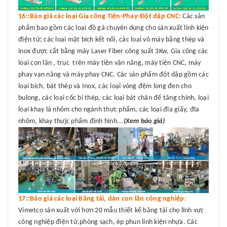
16::Báo giá các loại Gia công Tiện-Phay-Đột dập CNC:
Các sản
phẩm bao gồm các loại đồ gá chuyên dụng cho sản xuất linh kiện
điện tử; các loại mặt bích kết nối, các loại vỏ máy bằng thép và
inox được cắt bằng máy Laser Fiber công suất 3Kw, Gia công các
loại con lăn , trục trên máy tiện vận năng, máy tiện CNC, máy
phay vạn năng và máy phay CNC. Các sản phẩm đột dập gồm các
loại bích, bát thép và Inox, các loại vòng đệm long đen cho
bulong, các loại cốc bi thép, các loại bát chân đế tăng chỉnh, loại
loại khay lá nhôm cho ngành thực phẩm, các loại đĩa giấy, đĩa
nhôm, khay thưjc phẩm định hình...
(Xem báo giá)
17::Báo giá các loại Băng tải, dàn con lăn công nghiệp:
Vimetco sản xuất với hơn 20 mẫu thiết kế băng tải cho lĩnh vực
công nghiệp điện tử,phòng sạch, ép phun linh kiện nhựa. Các