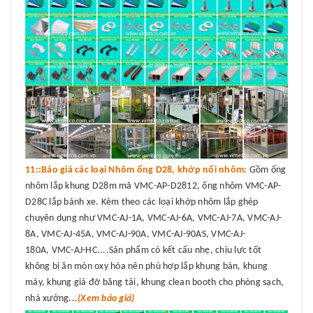
11::Báo giá các loại Nhôm ống D28, khớp nối nhôm:
Gồm ống
nhôm lắp khung D28m mã VMC-AP-D2812, ống nhôm VMC-AP-
D28C lắp bánh xe. Kèm theo các loại khớp nhôm lắp ghép
chuyên dụng như VMC-AJ-1A, VMC-AJ-6A, VMC-AJ-7A, VMC-AJ-
8A, VMC-AJ-45A, VMC-AJ-90A, VMC-AJ-90AS, VMC-AJ-
180A, VMC-AJ-HC....Sản phẩm có kết cấu nhẹ, chịu lực tốt
không bị ăn mòn oxy hóa nên phù hợp lắp khung bàn, khung
máy, khung giá đỡ băng tải, khung clean booth cho phòng sạch,
nhà xưởng...
(Xem báo giá)