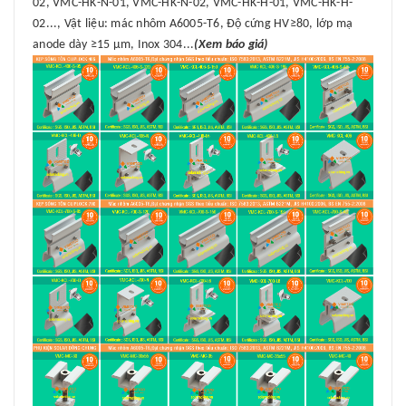
02, VMC-HK-N-01, VMC-HK-N-02, VMC-HK-H-01, VMC-HK-H-
02..., Vật liệu: mác nhôm A6005-T6, Độ cứng HV≥80, lớp mạ
anode dày ≥15 μm, Inox 304...
(Xem báo giá)