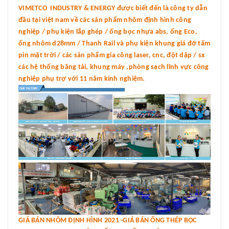
VIMETCO INDUSTRY & ENERGY được biết đến là công ty dẫn
đầu tại việt nam về các sản phẩm nhôm định hình công
nghiệp / phụ kiện lắp ghép / ống bọc nhựa abs, ống Eco,
ống nhôm d28mm / Thanh Rail và phụ kiện khung giá đỡ tấm
pin mặt trời / các sản phẩm gia công laser, cnc, đột dập / sx
các hệ thống băng tải, khung máy ,phòng sạch lĩnh vực công
nghiệp phụ trợ với 11 năm kinh nghiệm.
GIÁ BÁN NHÔM ĐỊNH HÌNH 2021 -GIÁ BÁN ỐNG THÉP BỌC