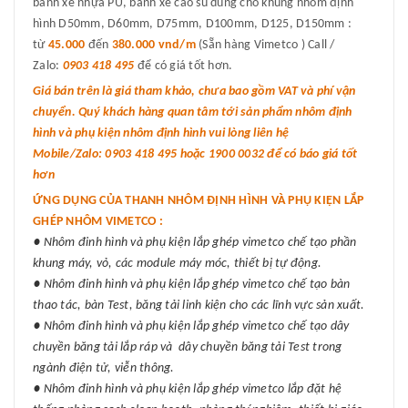
bánh xe nhựa PU, bánh xe cao su dùng cho khung nhôm định
hình D50mm, D60mm, D75mm, D100mm, D125, D150mm :
từ
45.000
đến
380.000 vnd/m
(Sẵn hàng Vimetco ) Call /
Zalo:
0903 418 495
để có giá tốt hơn.
Giá bán trên là giá tham khảo, chưa bao gồm VAT và phí vận
chuyển. Quý khách hàng quan tâm tới sản phẩm nhôm định
hình và phụ kiện nhôm định hình vui lòng liên hệ
Mobile/Zalo: 0903 418 495 hoặc 1900 0032 để có báo giá tốt
hơn
ỨNG DỤNG CỦA THANH NHÔM ĐỊNH HÌNH VÀ PHỤ KIỆN LẮP
GHÉP NHÔM VIMETCO :
● Nhôm đinh hình và phụ kiện lắp ghép vimetco chế tạo phần
khung máy, vỏ, các module máy móc, thiết bị tự động.
● Nhôm đinh hình và phụ kiện lắp ghép vimetco chế tạo bàn
thao tác, bàn Test, băng tải linh kiện cho các lĩnh vực sản xuất.
● Nhôm đinh hình và phụ kiện lắp ghép vimetco chế tạo dây
chuyền băng tải lắp ráp và dây chuyền băng tải Test trong
ngành điện tử, viễn thông.
● Nhôm đinh hình và phụ kiện lắp ghép vimetco lắp đặt hệ