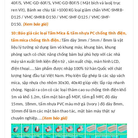
40F/S, VMC-GD-60F/S, VMC-GD-80F/S ( Mặt bích và laoij trục
ren Vít), Bánh xe chịu tải >1000 KG loại giảm chấn VMC-SMRB-
D125 / VMC-SMRB-D150 / VMC-SMF-D125 / VMC-SMF-
D150.
(Xem báo giá)
10::Báo giá các loại Tấm Mica & tấm nhựa PC chống tĩnh điện,
tấm mica chống tĩnh điện.:
Tấm dày 3mm / 5mm / 8mm là vật
liệu lý tưởng sử dụng làm vỏ khung máy, khung bàn, khung
phòng sạch có chức năng chống bám bụi phù hợp với các nhà
máy sản xuất linh kiện điện tử , sản xuất chíp, màn hình LCD,
điện thoại....Sản phẩm được nhập 100% từ hàn Quốc với chát
lượng hàng đầu tại Việt Nam. Phụ kiện lắp ghép là các sập vách
mica, sập nhựa cho nhôm 30x30, 40x40 giúp việc lắp ráp nhanh
chóng. Ngoài ra còn có các loại thảm cao su chống tĩnh điện khổ
1m và khổ 1.2m, tấm mặt bàn gỗ MDF, tấm gỗ MFC độ dày
15mm, 18mm, tấm nhựa PVC màu mỡ gà (Ivory ) độ dày 8mm,
10mm để làm các mặt bàn thao tác, mặt bàn máy thật sự
chuyên nghiệp....
(Xem báo giá)