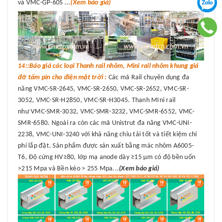
và VMC-GP-60S ...
(Xem báo giá)
14::Báo giá các loại Thanh rail nhôm, Mini rail nhôm khung giá
đỡ tấm pin cho điện mặt trời :
Các mã Rail chuyên dụng đa
năng VMC-SR-2645, VMC-SR-2650, VMC-SR-2652, VMC-SR-
3052, VMC-SR-H2850, VMC-SR-H3045. Thanh MIni rail
như VMC-SMR-3032, VMC-SMR-3232, VMC-SMR-6552, VMC-
SMR-6580. Ngoài ra còn các mã Unistrut đa năng VMC-UNI-
2238, VMC-UNI-3240 với khả năng chỉu tải tốt và tiết kiệm chi
phí lắp đặt. Sản phẩm được sản xuất bằng mác nhôm A6005-
T6, Độ cứng HV≥80, lớp mạ anode dày ≥15 μm có độ bền uốn
>215 Mpa và Bền kéo > 255 Mpa...
(Xem báo giá)