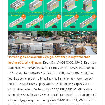
15::Báo giá các loại Phụ kiện giá đỡ tấm pin mặt trời chất
lượng số 1 tại việt nam:
Kẹp giữa VMC-MC-30/35/40, Kẹp giữa
đặc VMC-MC-30/35/40-D, Kẹp biên VMC-EC-30/35/40, Chân gá
L36x50-4, chân L40x80-6, chân L40x85-8, chân L40x125-8, các
loại kẹp tôn cliplock 406/ 406-D / 406-N, clip lock 700/ 700-D/
700-N, Mini rail kẹp clip lọc 406-S, Mini Rail kẹp cliplock 700-S
các loại kẹp sóng tôn Seam lock 55A/ 55B / 55C và Mini rail kẹp
sóng tôn 55A-S / 55B-S / 55C-S. Ngoài ra còn các mã loại chân gá
chuyên dụng dùng cho mái ngói như VMC-HK-D-01, VMC-HK-D-