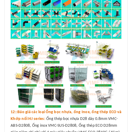
12::Báo giá các loại Ống bọc nhựa, ống Inox, ống thép ECO và
Khớp nối HJ series:
Ống thép bọc nhựa D28 dày 0.8mm VMC-
ABS-D2808, Ống inox VMC-SUS-D2808, Ống thép ECO D28mm