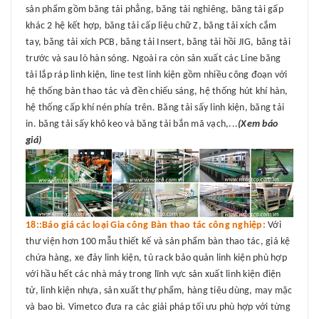
sản phẩm gồm băng tải phẳng, băng tải nghiêng, băng tải gấp
khác 2 hệ kết hợp, băng tải cấp liệu chữ Z, băng tải xích cắm
tay, băng tải xích PCB, băng tải Insert, băng tải hồi JIG, băng tải
trước và sau lò hàn sóng. Ngoài ra còn sản xuất các Line băng
tải lắp ráp linh kiện, line test linh kiện gồm nhiều công đoạn với
hệ thống bàn thao tác và đền chiếu sáng, hệ thống hút khí hàn,
hệ thống cấp khí nén phía trên. Băng tải sấy linh kiện, băng tải
in. băng tải sấy khô keo và băng tải bắn mã vạch,...
(Xem báo
giá)
18::Báo giá các loại Gia công Bàn thao tác công nghiệp:
Với
thư viện hơn 100 mẫu thiết kế và sản phẩm bàn thao tác, giá kệ
chứa hàng, xe đảy linh kiện, tủ rack bảo quản linh kiện phù hợp
với hầu hết các nhà máy trong lĩnh vực sản xuất linh kiện điện
tử, linh kiện nhựa, sản xuất thự phẩm, hàng tiêu dùng, may mặc
và bao bì. Vimetco đưa ra các giải pháp tối ưu phù hợp với từng