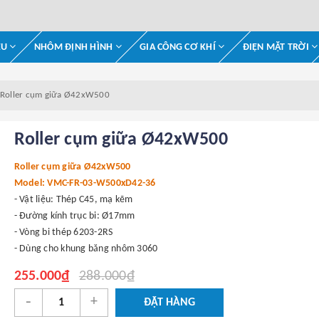
ỆU
NHÔM ĐỊNH HÌNH
GIA CÔNG CƠ KHÍ
ĐIỆN MẶT TRỜI
Roller cụm giữa Ø42xW500
Roller cụm giữa Ø42xW500
Roller cụm giữa Ø42xW500
Model: VMC-FR-03-W500xD42-36
- Vật liệu: Thép C45, mạ kẽm
- Đường kính trục bi: Ø17mm
- Vòng bi thép 6203-2RS
- Dùng cho khung băng nhôm 3060
255.000₫
288.000₫
-
+
ĐẶT HÀNG