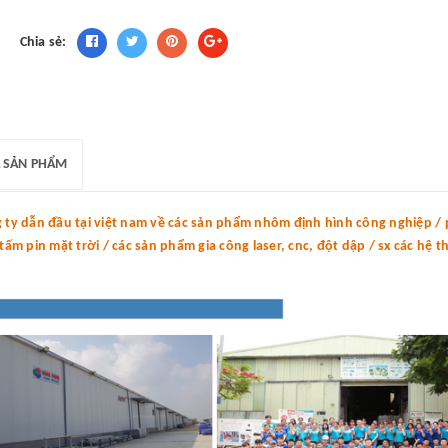
Chia sẻ:
 SẢN PHẨM
y dẫn đầu tại việt nam về các sản phẩm nhôm định hình công nghiệp / p
m pin mặt trời / các sản phẩm gia công laser, cnc, đột dập / sx các hệ 