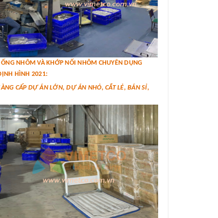
IÁ ỐNG NHÔM VÀ KHỚP NỐI NHÔM CHUYÊN DỤNG
ỊNH HÌNH 2021:
SÀNG CẤP DỰ ÁN LỚN, DỰ ÁN NHỎ, CẮT LẺ, BÁN SỈ,