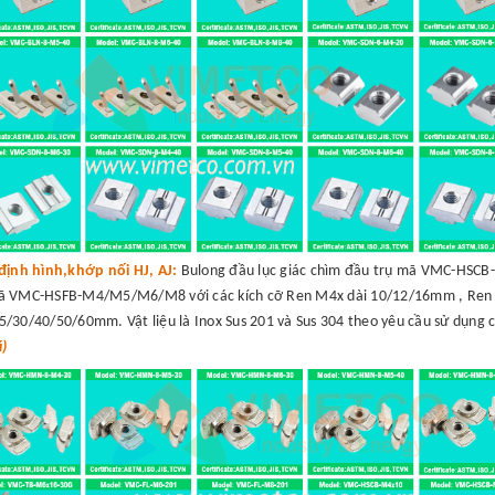
định hình,khớp nối HJ, AJ:
Bulong đầu lục giác chìm đầu trụ mã VMC-HSC
mã VMC-HSFB-M4/M5/M6/M8 với các kích cỡ Ren M4x dài 10/12/16mm , Ren
30/40/50/60mm. Vật liệu là Inox Sus 201 và Sus 304 theo yêu cầu sử dụng 
á)