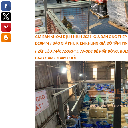
GIÁ BÁN NHÔM ĐỊNH HÌNH 2021 -GIÁ BÁN ỐNG THÉ
D28MM / BÁO GIÁ PHỤ KIỆN KHUNG GIÁ ĐỠ TẤM PIN 
( VẬT LIỆU:MÁC A6063-T5, ANODE BỀ MẶT BÓNG, BUL
GIAO HÀNG TOÀN QUỐC