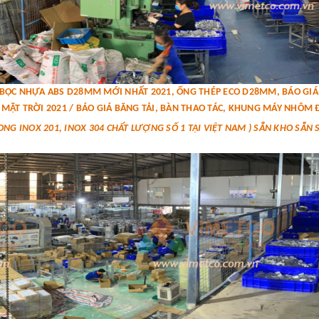
P BỌC NHỰA ABS D28MM MỚI NHẤT 2021, ỐNG THÉP ECO D28MM, BÁO G
MẶT TRỜI 2021 / BÁO GIÁ BĂNG TẢI, BÀN THAO TÁC, KHUNG MÁY NHÔM Đ
ONG INOX 201, INOX 304 CHẤT LƯỢNG SỐ 1 TẠI VIỆT NAM ) SẴN KHO SẴN 