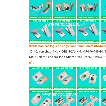
3::Giá bán các loại con chạy rãnh 6mm, 8mm nhôm đị
30/40, con chạy lẫy VMC-BLN-6/8-M4/M5/M6/M8-30/40
M6 / Ren M8 cho các loại: Nhôm 15x30, 20x20, 20x40, 
giá)