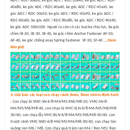
ADC / RDC-30x60, ke góc ADC / RDC-20x40, ke góc ADC / RDC-
40x80, ke góc ADC / RDC-40x40, ke góc ADC / RDC-45x45, ke
góc ADC / RDC-50x50, ke góc ADC / RDC-45x90, ke góc ADC /
RDC-60x60, ke góc ADC / RDC-80x80, ke góc ADC / RDC-90x90,
ke góc ADC-100x100. Ngoài ra còn có các loại ke chịu lực, ke góc
chìm IB-20, IB-30, IB-40, ke góc chìm Anchor Fastener AF-30,
AF-40, ke góc chống xoay Spring Fastener SF-30, SF-40 ...
(Xem
báo giá)
3::Giá bán các loại con chạy rãnh 6mm, 8mm nhôm định hình
:
Con chạy bi VMC-SN-6/8-M4/M5/M6/M8-30, VMC-SN-8-
M4/M5/M6/M8-40, con chạy lá VMC-SLN-6/8-M4/M5/M6/M8-
30/40, con chạy lẫy VMC-BLN-6/8-M4/M5/M6/M8-30/40, con
trượt rãnh VMC-SND-6/8-M4/M5/M6/M8-30/40, con chạy tán
vuông ren M6 / M8, Con chạy quả trám ren M4 / Ren M5/ Ren