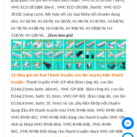
giúp giảm chi phí với 4 màu tiêu chuẩn: VMC-ECO-2810G ( Xám),
VMC-ECO-2810BK (Đen) , VMC-ECO-2810BL (Xanh), VMC-ECO-
2810C (vàng cam). Kết hợp với các loại khớp nối chuyên dụng
như HJ-1B/W, HJ-2B/W, HJ-3B/W, HJ-4B/W, HJ-B/W5, HJ-6B/W,
HJ-7B/W, HJ-8B/W, HJ-45B/W, HJ-90B/W, HJ-180B/W, HJ-
11B/W, HJ-12B/W,...
(Xem báo giá)
13::Báo giá các loại Thanh truyền con lăn và phụ kiện thanh
truyền:
Thanh truyền VMC-GP-40A (Bản rộng 40, con lăn
D34xL25mm,bước 36mm) , VMC-GP-60B (Bản rộng 40, con lăn
D34xL25mm, bước 33.3mm, VMC-GP-60S (Bản rộng 60, con lăn
D15xL45mm, bước 16.7mm) và các phụ kiện khớp nối chuyên
dụng đầu đỡ thanh truyền như VMC-RMB-40A, VMC-RMB-40B,
VMC-RMB-40C, VMC-RMB-40D dùng cho thanh truyền VMC-GP-
40A và khớp VMC-RMB-60A, VMC-RMB-60B, VMC-RMB-
60C, VMC-RMB-60D dùng cho thanh truyền nhựa VMC-GP-60B