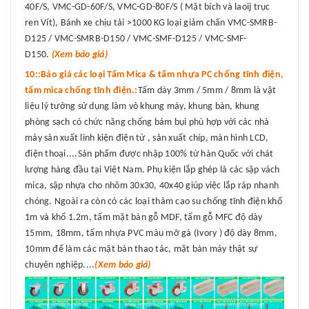
40F/S, VMC-GD-60F/S, VMC-GD-80F/S ( Mặt bích và laoij trục
ren Vít), Bánh xe chịu tải >1000 KG loại giảm chấn VMC-SMRB-
D125 / VMC-SMRB-D150 / VMC-SMF-D125 / VMC-SMF-
D150.
(Xem báo giá)
10::Báo giá các loại Tấm Mica & tấm nhựa PC chống tĩnh điện,
tấm mica chống tĩnh điện.:
Tấm dày 3mm / 5mm / 8mm là vật
liệu lý tưởng sử dụng làm vỏ khung máy, khung bàn, khung
phòng sạch có chức năng chống bám bụi phù hợp với các nhà
máy sản xuất linh kiện điện tử , sản xuất chíp, màn hình LCD,
điện thoại....Sản phẩm được nhập 100% từ hàn Quốc với chát
lượng hàng đầu tại Việt Nam. Phụ kiện lắp ghép là các sập vách
mica, sập nhựa cho nhôm 30x30, 40x40 giúp việc lắp ráp nhanh
chóng. Ngoài ra còn có các loại thảm cao su chống tĩnh điện khổ
1m và khổ 1.2m, tấm mặt bàn gỗ MDF, tấm gỗ MFC độ dày
15mm, 18mm, tấm nhựa PVC màu mỡ gà (Ivory ) độ dày 8mm,
10mm để làm các mặt bàn thao tác, mặt bàn máy thật sự
chuyên nghiệp....
(Xem báo giá)