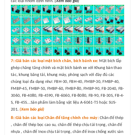
các loại nhôm định hình.
(Xem báo giá)
7::Giá bán các loại mặt bích chân, bích bánh xe:
Mặt bích lắp
ghép chăng tăng chỉnh và mặt bích bánh xe với Khung bàn thao
tác, khung băng tải, khung máy, phòng sạch với đày đủ các
chủng loại đa dạng như: FBH-30, FBH-40, FMBP-30, FMBP-40,
FMBP-45, FMBP-50, FMBP-60, FMBP-80, FMBP-90, FB-2040, FB-
3060, FB-4080, FB-4590, FB-6060, FB-8080, FB-90, FB-30S, FB-4-
S, FB-45S...Sản phẩm làm bằng vật liệu A-6061-T5 hoặc SUS-
201.
(Xem báo giá)
8::Giá bán các loại Chân đế tăng chỉnh cho máy:
Chân đế thép
, chân đế thép bọc cao su, chân đế thép chịu tải trọng, chân đế
nhựa , chân đế Inox chịu tải trọng, chân đế inox chống xước sàn