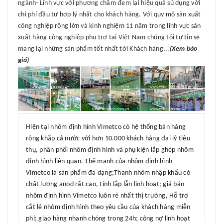
ngành- Lĩnh vực với phương châm đem lại hiệu quả sủ dụng với
chi phí đầu tư hợp lý nhất cho khách hàng. Với quy mô sản xuất
công nghiệp rộng lớn và kinh nghiệm 11 năm trong lĩnh vực sản
xuất hàng công nghiệp phụ trợ tại Việt Nam chúng tôi tự tin sẽ
mang lại những sản phẩm tốt nhất tới Khách hàng...
(Xem báo
giá)
Hiện tại nhôm định hình Vimetco có hệ thống bán hàng
rộng khắp cả nước với hơn 10.000 khách hàng đại lý tiêu
thụ, phân phối nhôm định hình và phụ kiện lắp ghép nhôm
định hình liên quan. Thế mạnh của nhôm định hình
Vimetco là sản phẩm đa dạng;Thanh nhôm nhập khẩu có
chất lượng anod rất cao, tính lắp lẫn linh hoạt; giá bán
nhôm định hình Vimetco luôn rẻ nhất thị trường, Hỗ trợ
cắt lẻ nhôm định hình theo yêu cầu của khách hàng miễn
phí; giao hàng nhanh chóng trong 24h; công nợ linh hoạt