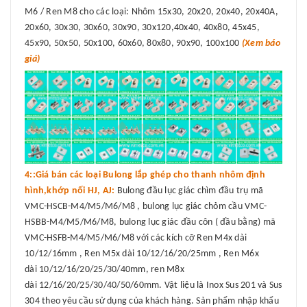
M6 / Ren M8 cho các loại: Nhôm 15x30, 20x20, 20x40, 20x40A,
20x60, 30x30, 30x60, 30x90, 30x120,40x40, 40x80, 45x45,
45x90, 50x50, 50x100, 60x60, 80x80, 90x90, 100x100
(Xem báo
giá)
4::Giá bán các loại Bulong lắp ghép cho thanh nhôm định
hình,khớp nối HJ, AJ:
Bulong đầu lục giác chìm đầu trụ mã
VMC-HSCB-M4/M5/M6/M8 , bulong lục giác chỏm cầu VMC-
HSBB-M4/M5/M6/M8, bulong lục giác đầu côn ( đầu bằng) mã
VMC-HSFB-M4/M5/M6/M8 với các kích cỡ Ren M4x dài
10/12/16mm , Ren M5x dài 10/12/16/20/25mm , Ren M6x
dài 10/12/16/20/25/30/40mm, ren M8x
dài 12/16/20/25/30/40/50/60mm. Vật liệu là Inox Sus 201 và Sus
304 theo yêu cầu sử dụng của khách hàng. Sản phẩm nhập khẩu