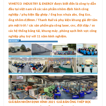
VIMETCO INDUSTRY & ENERGY được biết đến là công ty dẫn
đầu tại việt nam về các sản phẩm nhôm định hình công
nghiệp / phụ kiện lắp ghép / ống bọc nhựa abs, ống Eco,
ống nhôm d28mm / Thanh Rail và phụ kiện khung giá đỡ tấm
pin mặt trời / các sản phẩm gia công laser, cnc, đột dập / sx
các hệ thống băng tải, khung máy ,phòng sạch lĩnh vực công
nghiệp phụ trợ với 11 năm kinh nghiệm.
GIÁ BÁN NHÔM ĐỊNH HÌNH 2021 -GIÁ BÁN ỐNG THÉP BỌC