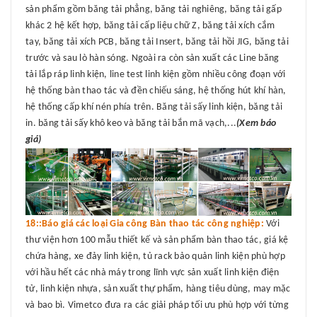
sản phẩm gồm băng tải phẳng, băng tải nghiêng, băng tải gấp
khác 2 hệ kết hợp, băng tải cấp liệu chữ Z, băng tải xích cắm
tay, băng tải xích PCB, băng tải Insert, băng tải hồi JIG, băng tải
trước và sau lò hàn sóng. Ngoài ra còn sản xuất các Line băng
tải lắp ráp linh kiện, line test linh kiện gồm nhiều công đoạn với
hệ thống bàn thao tác và đền chiếu sáng, hệ thống hút khí hàn,
hệ thống cấp khí nén phía trên. Băng tải sấy linh kiện, băng tải
in. băng tải sấy khô keo và băng tải bắn mã vạch,...
(Xem báo
giá)
18::Báo giá các loại Gia công Bàn thao tác công nghiệp:
Với
thư viện hơn 100 mẫu thiết kế và sản phẩm bàn thao tác, giá kệ
chứa hàng, xe đảy linh kiện, tủ rack bảo quản linh kiện phù hợp
với hầu hết các nhà máy trong lĩnh vực sản xuất linh kiện điện
tử, linh kiện nhựa, sản xuất thự phẩm, hàng tiêu dùng, may mặc
và bao bì. Vimetco đưa ra các giải pháp tối ưu phù hợp với từng