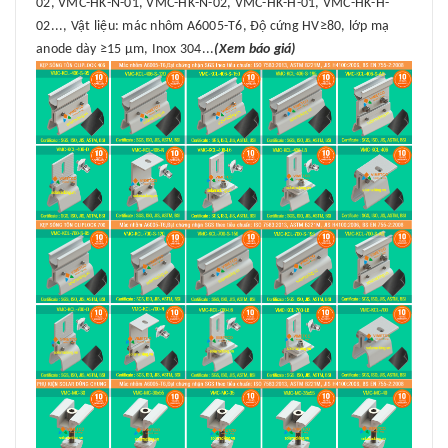
02, VMC-HK-N-01, VMC-HK-N-02, VMC-HK-H-01, VMC-HK-H-
02..., Vật liệu: mác nhôm A6005-T6, Độ cứng HV≥80, lớp mạ
anode dày ≥15 μm, Inox 304...
(Xem báo giá)