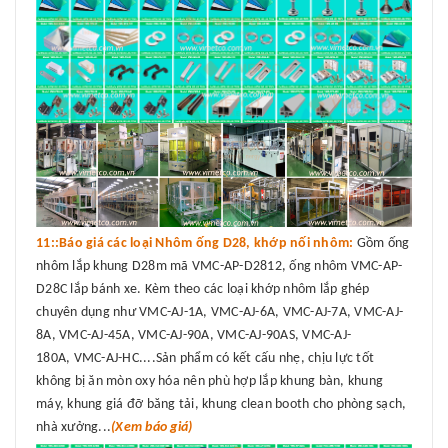
11::Báo giá các loại Nhôm ống D28, khớp nối nhôm:
Gồm ống
nhôm lắp khung D28m mã VMC-AP-D2812, ống nhôm VMC-AP-
D28C lắp bánh xe. Kèm theo các loại khớp nhôm lắp ghép
chuyên dụng như VMC-AJ-1A, VMC-AJ-6A, VMC-AJ-7A, VMC-AJ-
8A, VMC-AJ-45A, VMC-AJ-90A, VMC-AJ-90AS, VMC-AJ-
180A, VMC-AJ-HC....Sản phẩm có kết cấu nhẹ, chịu lực tốt
không bị ăn mòn oxy hóa nên phù hợp lắp khung bàn, khung
máy, khung giá đỡ băng tải, khung clean booth cho phòng sạch,
nhà xưởng...
(Xem báo giá)