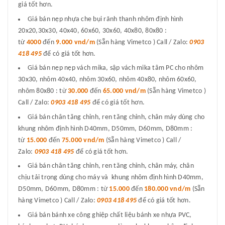
giá tốt hơn.
Giá bán nẹp nhựa che bụi rãnh thanh nhôm định hình
20x20,30x30, 40x40, 60x60, 30x60, 40x80, 80x80 :
từ
4000
đến
9.000 vnd/m
(Sẵn hàng Vimetco ) Call / Zalo:
0903
418 495
để có giá tốt hơn.
Giá bán nẹp nẹp vách mika, sập vách mika tâm PC cho nhôm
30x30, nhôm 40x40, nhôm 30x60, nhôm 40x80, nhôm 60x60,
nhôm 80x80 : từ
30.000
đến
65.000 vnd/m
(Sẵn hàng Vimetco )
Call / Zalo:
0903 418 495
để có giá tốt hơn.
Giá bán chân tăng chỉnh, ren tăng chỉnh, chân máy dùng cho
khung nhôm định hình D40mm, D50mm, D60mm, D80mm :
từ
15.000
đến
75.000 vnd/m
(Sẵn hàng Vimetco ) Call /
Zalo:
0903 418 495
để có giá tốt hơn.
Giá bán chân tăng chỉnh, ren tăng chỉnh, chân máy, chân
chịu tải trọng dùng cho máy và khung nhôm định hình D40mm,
D50mm, D60mm, D80mm : từ
15.000
đến
180.000 vnd/m
(Sẵn
hàng Vimetco ) Call / Zalo:
0903 418 495
để có giá tốt hơn.
Giá bán bánh xe công ghiệp chất liệu bánh xe nhựa PVC,