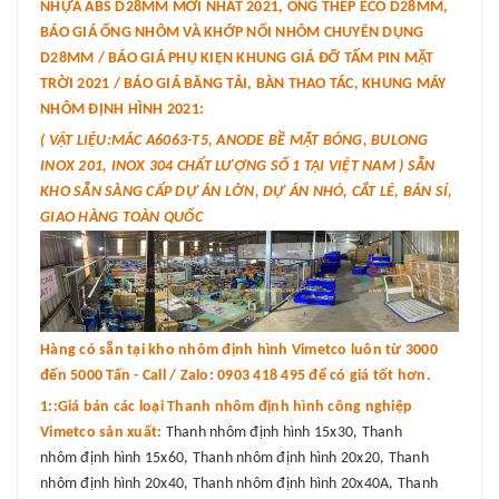
NHỰA ABS D28MM MỚI NHẤT 2021, ỐNG THÉP ECO D28MM,
BÁO GIÁ ỐNG NHÔM VÀ KHỚP NỐI NHÔM CHUYÊN DỤNG
D28MM / BÁO GIÁ PHỤ KIỆN KHUNG GIÁ ĐỠ TẤM PIN MẶT
TRỜI 2021 / BÁO GIÁ BĂNG TẢI, BÀN THAO TÁC, KHUNG MÁY
NHÔM ĐỊNH HÌNH 2021:
( VẬT LIỆU:MÁC A6063-T5, ANODE BỀ MẶT BÓNG, BULONG
INOX 201, INOX 304 CHẤT LƯỢNG SỐ 1 TẠI VIỆT NAM ) SẴN
KHO SẴN SÀNG CẤP DỰ ÁN LỚN, DỰ ÁN NHỎ, CẮT LẺ, BÁN SỈ,
GIAO HÀNG TOÀN QUỐC
Hàng có sẵn tại kho nhôm định hình Vimetco luôn từ 3000
đến 5000 Tấn - Call / Zalo: 0903 418 495 để có giá tốt hơn.
1::Giá bán các loại Thanh nhôm định hình công nghiệp
Vimetco sản xuất:
Thanh nhôm định hình 15x30, Thanh
nhôm định hình 15x60, Thanh nhôm định hình 20x20, Thanh
nhôm định hình 20x40, Thanh nhôm định hình 20x40A, Thanh