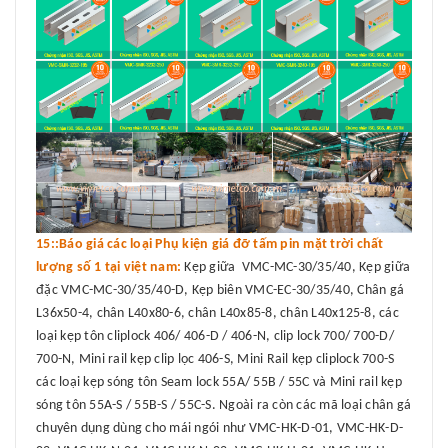
15::Báo giá các loại Phụ kiện giá đỡ tấm pin mặt trời chất
lượng số 1 tại việt nam:
Kẹp giữa VMC-MC-30/35/40, Kẹp giữa
đặc VMC-MC-30/35/40-D, Kẹp biên VMC-EC-30/35/40, Chân gá
L36x50-4, chân L40x80-6, chân L40x85-8, chân L40x125-8, các
loại kẹp tôn cliplock 406/ 406-D / 406-N, clip lock 700/ 700-D/
700-N, Mini rail kẹp clip lọc 406-S, Mini Rail kẹp cliplock 700-S
các loại kẹp sóng tôn Seam lock 55A/ 55B / 55C và Mini rail kẹp
sóng tôn 55A-S / 55B-S / 55C-S. Ngoài ra còn các mã loại chân gá
chuyên dụng dùng cho mái ngói như VMC-HK-D-01, VMC-HK-D-