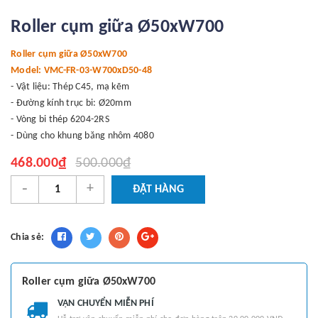
Roller cụm giữa Ø50xW700
Roller cụm giữa Ø50xW700
Model: VMC-FR-03-W700xD50-48
- Vật liệu: Thép C45, mạ kẽm
- Đường kính trục bi: Ø20mm
- Vòng bi thép 6204-2RS
- Dùng cho khung băng nhôm 4080
468.000₫
500.000₫
-
+
ĐẶT HÀNG
Chia sẻ:
Roller cụm giữa Ø50xW700
VẬN CHUYỂN MIỄN PHÍ