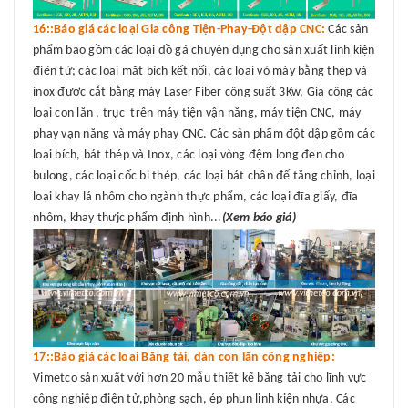
16::Báo giá các loại Gia công Tiện-Phay-Đột dập CNC:
Các sản
phẩm bao gồm các loại đồ gá chuyên dụng cho sản xuất linh kiện
điện tử; các loại mặt bích kết nối, các loại vỏ máy bằng thép và
inox được cắt bằng máy Laser Fiber công suất 3Kw, Gia công các
loại con lăn , trục trên máy tiện vận năng, máy tiện CNC, máy
phay vạn năng và máy phay CNC. Các sản phẩm đột dập gồm các
loại bích, bát thép và Inox, các loại vòng đệm long đen cho
bulong, các loại cốc bi thép, các loại bát chân đế tăng chỉnh, loại
loại khay lá nhôm cho ngành thực phẩm, các loại đĩa giấy, đĩa
nhôm, khay thưjc phẩm định hình...
(Xem báo giá)
17::Báo giá các loại Băng tải, dàn con lăn công nghiệp:
Vimetco sản xuất với hơn 20 mẫu thiết kế băng tải cho lĩnh vực
công nghiệp điện tử,phòng sạch, ép phun linh kiện nhựa. Các