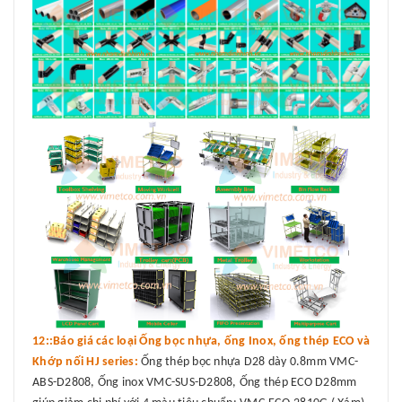
12::Báo giá các loại Ống bọc nhựa, ống Inox, ống thép ECO và
Khớp nối HJ series:
Ống thép bọc nhựa D28 dày 0.8mm VMC-
ABS-D2808, Ống inox VMC-SUS-D2808, Ống thép ECO D28mm