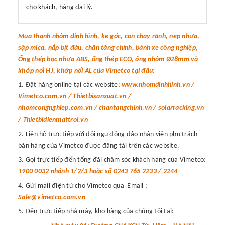
cho khách, hàng đại lý.
Mua thanh nhôm định hình, ke góc, con chạy rãnh, nẹp nhựa,
sập mica, nắp bịt đàu, chân tăng chỉnh, bánh xe công nghiệp,
Ống thép bọc nhựa ABS, ống thép ECO, ống nhôm Ø28mm và
khớp nối HJ, khớp nối AL của Vimetco tại đâu:
Đặt hàng online tại các website:
www.nhomdinhhinh.vn /
Vimetco.com.vn / Thietbisanxuat.vn /
nhomcongnghiep.com.vn / chantangchinh.vn / solarracking.vn
/ Thietbidienmattroi.vn
Liên hệ trực tiếp với đội ngũ đông đảo nhân viên phụ trách
bán hàng của Vimetco được đăng tải trên các website.
Gọi trực tiếp đến tổng đài chăm sóc khách hàng của Vimetco:
1900 0032 nhánh 1/2/3 hoặc số 0243 765 2233 / 2244
Gửi mail điện tử cho Vimetco qua Email :
Sale@vimetco.com.vn
Đến trực tiếp nhà máy, kho hàng của chúng tôi tại: