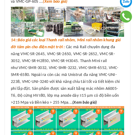
và VMC-GP-60S ...
(Xem báo giá)
14::Báo giá các loại Thanh rail nhôm, Mini rail nhôm khung giá
đỡ tấm pin cho điện mặt trời :
Các mã Rail chuyên dụng đa
năng VMC-SR-2645, VMC-SR-2650, VMC-SR-2652, VMC-SR-
3052, VMC-SR-H2850, VMC-SR-H3045. Thanh MIni rail
như VMC-SMR-3032, VMC-SMR-3232, VMC-SMR-6552, VMC-
SMR-6580. Ngoài ra còn các mã Unistrut đa năng VMC-UNI-
2238, VMC-UNI-3240 với khả năng chỉu tải tốt và tiết kiệm chi
phí lắp đặt. Sản phẩm được sản xuất bằng mác nhôm A6005-
T6, Độ cứng HV≥80, lớp mạ anode dày ≥15 μm có độ bền uốn
>215 Mpa và Bền kéo > 255 Mpa...
(Xem báo giá)