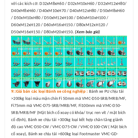
với các kích cỡ: D32xM8xH60 / D32xM10xH60 / D32xM12xH80/
D40xM8xH60 / D40xM10xH70 / D40xM12xH80 / D50xM8xH60
/ D50xM10xH80 / D50xM12xH100 / D60xM10xH100 /
D60xM12xH120 / D60xM16xH150 / D80xM12xH120 /
D50xM16xH150 / D80xM20xH150.
(Xem báo giá)
9::Giá bán các loại Bánh xe công nghiệp :
Bánh xe PU chịu tải
>200kg loại màu mận chín Fi 50mm mã VMC-D50-SRB/MRB/MF,
Fi75mm mã VMC-D75-SRB/MRB/MF, Fi100mm mã VMC-D50-
SRB/MRB/MF (Mặt bích cổ xoay có khóa/ trục ren vít / mặt bích
cố định), Bánh xe chịu tải >300kg loại kết hợp chân tăng giảnh
độ cao VMC-D50-CW / VMC-D75-CW / VMC-D100-CW ( Mặt bích
cổ xoay), Bánh xe chịu tải >600kg loại Footmaster VMC-GD-