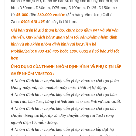
bánh xe nhựa PU, bánh xe cao su dùng cho khung nhôm định
hình D50mm, D60mm, D75mm, D100mm, D125, D150mm :
từ
45.000
đến
380.000 vnd/m
(Sẵn hàng Vimetco ) Call /
Zalo:
0903 418 495
để có giá tốt hơn.
Giá bán trên là giá tham khảo, chưa bao gồm VAT và phí vận
chuyển. Quý khách hàng quan tâm tới sản phẩm nhôm định
hình và phụ kiện nhôm định hình vui lòng liên hệ
Mobile/Zalo: 0903 418 495 hoặc 1900 0032 để có báo giá tốt
hơn
ỨNG DỤNG CỦA THANH NHÔM ĐỊNH HÌNH VÀ PHỤ KIỆN LẮP
GHÉP NHÔM VIMETCO :
● Nhôm đinh hình và phụ kiện lắp ghép vimetco chế tạo phần
khung máy, vỏ, các module máy móc, thiết bị tự động.
● Nhôm đinh hình và phụ kiện lắp ghép vimetco chế tạo bàn
thao tác, bàn Test, băng tải linh kiện cho các lĩnh vực sản xuất.
● Nhôm đinh hình và phụ kiện lắp ghép vimetco chế tạo dây
chuyền băng tải lắp ráp và dây chuyền băng tải Test trong
ngành điện tử, viễn thông.
● Nhôm đinh hình và phụ kiện lắp ghép vimetco lắp đặt hệ