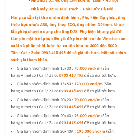
-
Nhà máy 01: Đường CN4 KCN Từ Liêm – Hà Nội
- Nhà máy 02: KCN Di Trạch – Hoài Đức Hà Nội
Hàng có sẵn tại kho nhôm định hình , Phụ kiện lắp ghép, ống
thép bọc nhựa ABS, ống thép ECO, ống nhôm D28mm, khớp
lắp ghép chuyên dụng cho ống D28, Phụ kiện khung giá đỡ
tấm pin mặt trời,phụ kiện giá đỡ pin mặt trời do Vimetco sản
xuất và phân phôi luôn từ có tồn kho từ 3000 đến 5000
Tấn - Call / Zalo: 0903 418 495 để có giá tốt hơn. Một số chính
sách giá tham khảo:
Giá bán nhôm định hình 15x30 :
75.000 vnd
/m
(Sẵn
hàng Vimetco ) Call / Zalo:
0903 418 495
để có giá tốt hơn.
Giá bán nhôm định hình 15x60 :
170.000 vnd/m
(Sẵn
hàng Vimetco ) Call / Zalo:
0903 418 495
để có giá tốt hơn.
Giá bán nhôm định hình 20x20 :
70.000 vnd/m
(Sẵn
hàng Vimetco ) Call / Zalo:
0903 418 495
để có giá tốt hơn.
Giá bán nhôm định hình 20x40 :
95.000 vnd/m
(Sẵn
hàng Vimetco ) Call / Zalo:
0903 418 495
để có giá tốt hơn.
Giá bán nhôm định hình 20x40A :
195.000 vnd/m
(Sẵn