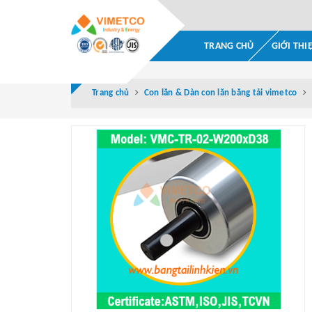
TRANG CHỦ
GIỚI THI
Trang chủ
Con lăn & Dàn con lăn băng tải vimetco