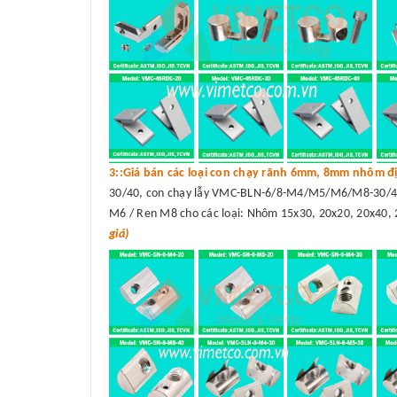
3::Giá bán các loại con chạy rãnh 6mm, 8mm nhôm đị
30/40, con chạy lẫy VMC-BLN-6/8-M4/M5/M6/M8-30/40
M6 / Ren M8 cho các loại: Nhôm 15x30, 20x20, 20x40, 
giá)