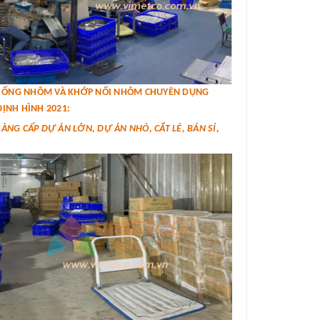
IÁ ỐNG NHÔM VÀ KHỚP NỐI NHÔM CHUYÊN DỤNG
ỊNH HÌNH 2021:
SÀNG CẤP DỰ ÁN LỚN, DỰ ÁN NHỎ, CẮT LẺ, BÁN SỈ,