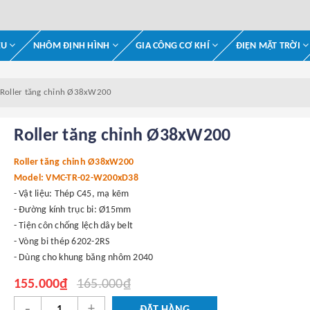
ỆU
NHÔM ĐỊNH HÌNH
GIA CÔNG CƠ KHÍ
ĐIỆN MẶT TRỜI
Roller tăng chỉnh Ø38xW200
Roller tăng chỉnh Ø38xW200
Roller tăng chỉnh Ø38xW200
Model: VMC-TR-02-W200xD38
- Vật liệu: Thép C45, mạ kẽm
- Đường kính trục bi: Ø15mm
- Tiện côn chống lệch dây belt
- Vòng bi thép 6202-2RS
- Dùng cho khung băng nhôm 2040
155.000₫
165.000₫
-
+