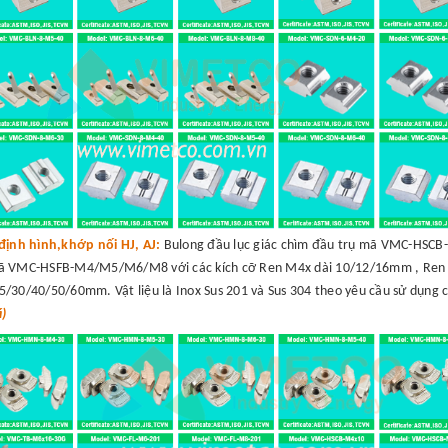
định hình,khớp nối HJ, AJ:
Bulong đầu lục giác chìm đầu trụ mã VMC-HSC
mã VMC-HSFB-M4/M5/M6/M8 với các kích cỡ Ren M4x dài 10/12/16mm , Ren
30/40/50/60mm. Vật liệu là Inox Sus 201 và Sus 304 theo yêu cầu sử dụng 
á)