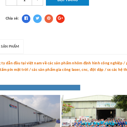
ĐẶT HÀNG
Chia sẻ:
 SẢN PHẨM
y dẫn đầu tại việt nam về các sản phẩm nhôm định hình công nghiệp / p
m pin mặt trời / các sản phẩm gia công laser, cnc, đột dập / sx các hệ 