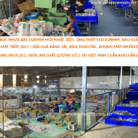
P BỌC NHỰA ABS D28MM MỚI NHẤT 2021, ỐNG THÉP ECO D28MM, BÁO G
MẶT TRỜI 2021 / BÁO GIÁ BĂNG TẢI, BÀN THAO TÁC, KHUNG MÁY NHÔM Đ
ONG INOX 201, INOX 304 CHẤT LƯỢNG SỐ 1 TẠI VIỆT NAM ) SẴN KHO SẴN 