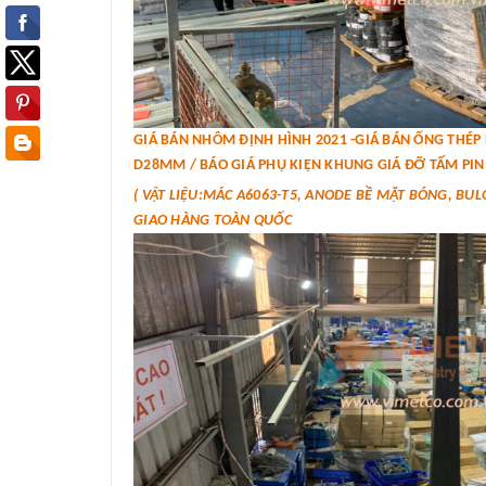
GIÁ BÁN NHÔM ĐỊNH HÌNH 2021 -GIÁ BÁN ỐNG THÉ
D28MM / BÁO GIÁ PHỤ KIỆN KHUNG GIÁ ĐỠ TẤM PIN 
( VẬT LIỆU:MÁC A6063-T5, ANODE BỀ MẶT BÓNG, BUL
GIAO HÀNG TOÀN QUỐC