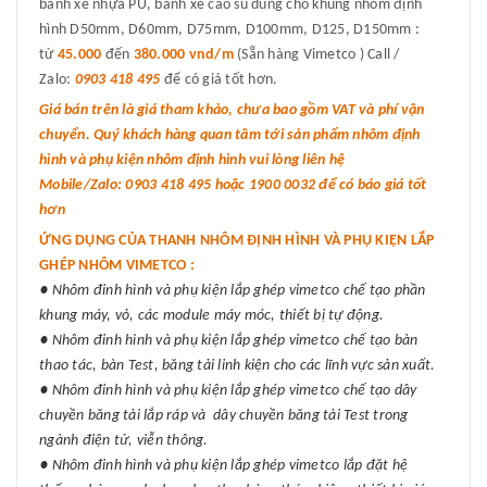
bánh xe nhựa PU, bánh xe cao su dùng cho khung nhôm định
hình D50mm, D60mm, D75mm, D100mm, D125, D150mm :
từ
45.000
đến
380.000 vnd/m
(Sẵn hàng Vimetco ) Call /
Zalo:
0903 418 495
để có giá tốt hơn.
Giá bán trên là giá tham khảo, chưa bao gồm VAT và phí vận
chuyển. Quý khách hàng quan tâm tới sản phẩm nhôm định
hình và phụ kiện nhôm định hình vui lòng liên hệ
Mobile/Zalo: 0903 418 495 hoặc 1900 0032 để có báo giá tốt
hơn
ỨNG DỤNG CỦA THANH NHÔM ĐỊNH HÌNH VÀ PHỤ KIỆN LẮP
GHÉP NHÔM VIMETCO :
● Nhôm đinh hình và phụ kiện lắp ghép vimetco chế tạo phần
khung máy, vỏ, các module máy móc, thiết bị tự động.
● Nhôm đinh hình và phụ kiện lắp ghép vimetco chế tạo bàn
thao tác, bàn Test, băng tải linh kiện cho các lĩnh vực sản xuất.
● Nhôm đinh hình và phụ kiện lắp ghép vimetco chế tạo dây
chuyền băng tải lắp ráp và dây chuyền băng tải Test trong
ngành điện tử, viễn thông.
● Nhôm đinh hình và phụ kiện lắp ghép vimetco lắp đặt hệ