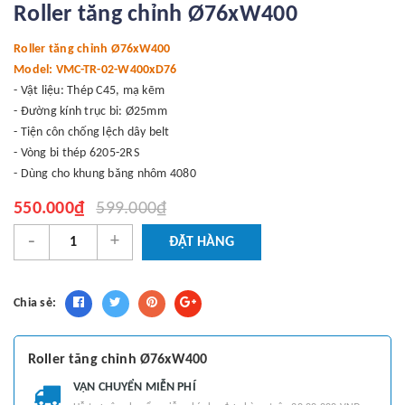
Roller tăng chỉnh Ø76xW400
Roller tăng chỉnh Ø76xW400
Model: VMC-TR-02-W400xD76
- Vật liệu: Thép C45, mạ kẽm
- Đường kính trục bi: Ø25mm
- Tiện côn chống lệch dây belt
- Vòng bi thép 6205-2RS
- Dùng cho khung băng nhôm 4080
550.000₫
599.000₫
-
+
ĐẶT HÀNG
Chia sẻ:
Roller tăng chỉnh Ø76xW400
VẬN CHUYỂN MIỄN PHÍ