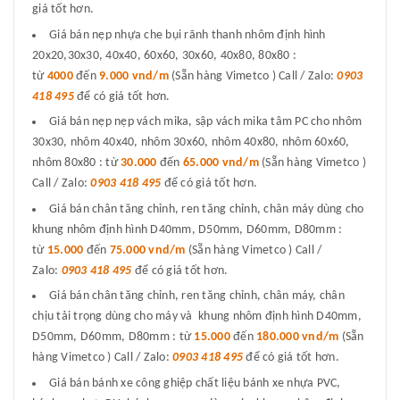
giá tốt hơn.
Giá bán nẹp nhựa che bụi rãnh thanh nhôm định hình
20x20,30x30, 40x40, 60x60, 30x60, 40x80, 80x80 :
từ
4000
đến
9.000 vnd/m
(Sẵn hàng Vimetco ) Call / Zalo:
0903
418 495
để có giá tốt hơn.
Giá bán nẹp nẹp vách mika, sập vách mika tâm PC cho nhôm
30x30, nhôm 40x40, nhôm 30x60, nhôm 40x80, nhôm 60x60,
nhôm 80x80 : từ
30.000
đến
65.000 vnd/m
(Sẵn hàng Vimetco )
Call / Zalo:
0903 418 495
để có giá tốt hơn.
Giá bán chân tăng chỉnh, ren tăng chỉnh, chân máy dùng cho
khung nhôm định hình D40mm, D50mm, D60mm, D80mm :
từ
15.000
đến
75.000 vnd/m
(Sẵn hàng Vimetco ) Call /
Zalo:
0903 418 495
để có giá tốt hơn.
Giá bán chân tăng chỉnh, ren tăng chỉnh, chân máy, chân
chịu tải trọng dùng cho máy và khung nhôm định hình D40mm,
D50mm, D60mm, D80mm : từ
15.000
đến
180.000 vnd/m
(Sẵn
hàng Vimetco ) Call / Zalo:
0903 418 495
để có giá tốt hơn.
Giá bán bánh xe công ghiệp chất liệu bánh xe nhựa PVC,