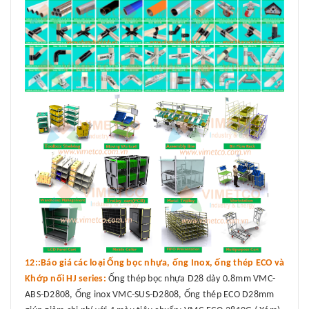
12::Báo giá các loại Ống bọc nhựa, ống Inox, ống thép ECO và
Khớp nối HJ series:
Ống thép bọc nhựa D28 dày 0.8mm VMC-
ABS-D2808, Ống inox VMC-SUS-D2808, Ống thép ECO D28mm