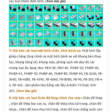
các loại nhôm định hình.
(Xem báo giá)
7::Giá bán các loại mặt bích chân, bích bánh xe:
Mặt bích lắp
ghép chăng tăng chỉnh và mặt bích bánh xe với Khung bàn thao
tác, khung băng tải, khung máy, phòng sạch với đày đủ các
chủng loại đa dạng như: FBH-30, FBH-40, FMBP-30, FMBP-40,
FMBP-45, FMBP-50, FMBP-60, FMBP-80, FMBP-90, FB-2040, FB-
3060, FB-4080, FB-4590, FB-6060, FB-8080, FB-90, FB-30S, FB-4-
S, FB-45S...Sản phẩm làm bằng vật liệu A-6061-T5 hoặc SUS-
201.
(Xem báo giá)
8::Giá bán các loại Chân đế tăng chỉnh cho máy:
Chân đế thép
, chân đế thép bọc cao su, chân đế thép chịu tải trọng, chân đế
nhựa , chân đế Inox chịu tải trọng, chân đế inox chống xước sàn