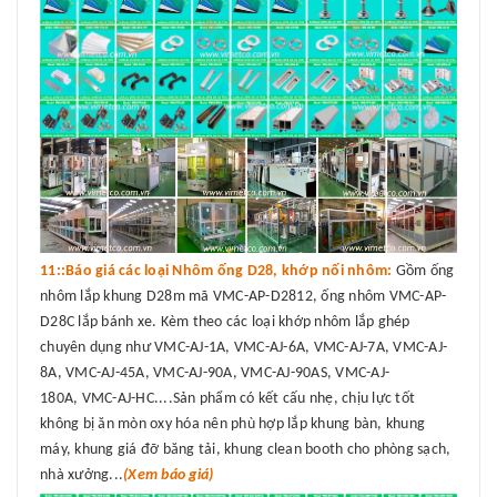
11::Báo giá các loại Nhôm ống D28, khớp nối nhôm:
Gồm ống
nhôm lắp khung D28m mã VMC-AP-D2812, ống nhôm VMC-AP-
D28C lắp bánh xe. Kèm theo các loại khớp nhôm lắp ghép
chuyên dụng như VMC-AJ-1A, VMC-AJ-6A, VMC-AJ-7A, VMC-AJ-
8A, VMC-AJ-45A, VMC-AJ-90A, VMC-AJ-90AS, VMC-AJ-
180A, VMC-AJ-HC....Sản phẩm có kết cấu nhẹ, chịu lực tốt
không bị ăn mòn oxy hóa nên phù hợp lắp khung bàn, khung
máy, khung giá đỡ băng tải, khung clean booth cho phòng sạch,
nhà xưởng...
(Xem báo giá)