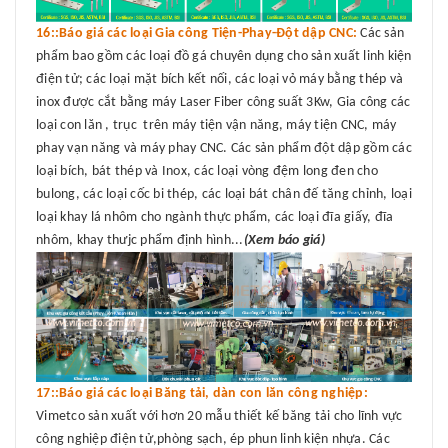
16::Báo giá các loại Gia công Tiện-Phay-Đột dập CNC:
Các sản
phẩm bao gồm các loại đồ gá chuyên dụng cho sản xuất linh kiện
điện tử; các loại mặt bích kết nối, các loại vỏ máy bằng thép và
inox được cắt bằng máy Laser Fiber công suất 3Kw, Gia công các
loại con lăn , trục trên máy tiện vận năng, máy tiện CNC, máy
phay vạn năng và máy phay CNC. Các sản phẩm đột dập gồm các
loại bích, bát thép và Inox, các loại vòng đệm long đen cho
bulong, các loại cốc bi thép, các loại bát chân đế tăng chỉnh, loại
loại khay lá nhôm cho ngành thực phẩm, các loại đĩa giấy, đĩa
nhôm, khay thưjc phẩm định hình...
(Xem báo giá)
17::Báo giá các loại Băng tải, dàn con lăn công nghiệp:
Vimetco sản xuất với hơn 20 mẫu thiết kế băng tải cho lĩnh vực
công nghiệp điện tử,phòng sạch, ép phun linh kiện nhựa. Các