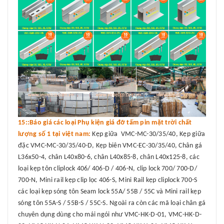
15::Báo giá các loại Phụ kiện giá đỡ tấm pin mặt trời chất
lượng số 1 tại việt nam:
Kẹp giữa VMC-MC-30/35/40, Kẹp giữa
đặc VMC-MC-30/35/40-D, Kẹp biên VMC-EC-30/35/40, Chân gá
L36x50-4, chân L40x80-6, chân L40x85-8, chân L40x125-8, các
loại kẹp tôn cliplock 406/ 406-D / 406-N, clip lock 700/ 700-D/
700-N, Mini rail kẹp clip lọc 406-S, Mini Rail kẹp cliplock 700-S
các loại kẹp sóng tôn Seam lock 55A/ 55B / 55C và Mini rail kẹp
sóng tôn 55A-S / 55B-S / 55C-S. Ngoài ra còn các mã loại chân gá
chuyên dụng dùng cho mái ngói như VMC-HK-D-01, VMC-HK-D-