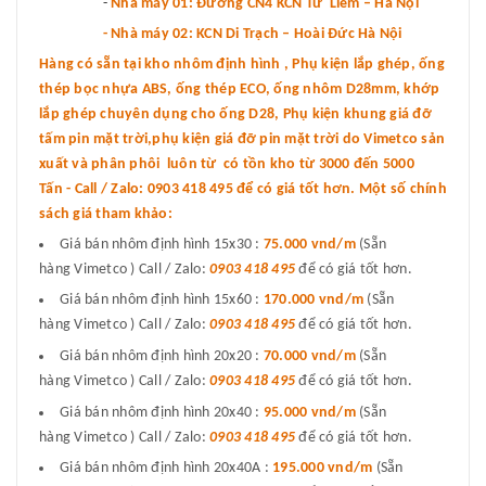
-
Nhà máy 01: Đường CN4 KCN Từ Liêm – Hà Nội
- Nhà máy 02: KCN Di Trạch – Hoài Đức Hà Nội
Hàng có sẵn tại kho nhôm định hình , Phụ kiện lắp ghép, ống
thép bọc nhựa ABS, ống thép ECO, ống nhôm D28mm, khớp
lắp ghép chuyên dụng cho ống D28, Phụ kiện khung giá đỡ
tấm pin mặt trời,phụ kiện giá đỡ pin mặt trời do Vimetco sản
xuất và phân phôi luôn từ có tồn kho từ 3000 đến 5000
Tấn - Call / Zalo: 0903 418 495 để có giá tốt hơn. Một số chính
sách giá tham khảo:
Giá bán nhôm định hình 15x30 :
75.000 vnd
/m
(Sẵn
hàng Vimetco ) Call / Zalo:
0903 418 495
để có giá tốt hơn.
Giá bán nhôm định hình 15x60 :
170.000 vnd/m
(Sẵn
hàng Vimetco ) Call / Zalo:
0903 418 495
để có giá tốt hơn.
Giá bán nhôm định hình 20x20 :
70.000 vnd/m
(Sẵn
hàng Vimetco ) Call / Zalo:
0903 418 495
để có giá tốt hơn.
Giá bán nhôm định hình 20x40 :
95.000 vnd/m
(Sẵn
hàng Vimetco ) Call / Zalo:
0903 418 495
để có giá tốt hơn.
Giá bán nhôm định hình 20x40A :
195.000 vnd/m
(Sẵn