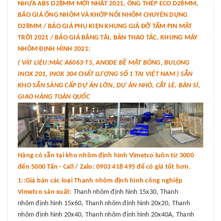
NHỰA ABS D28MM MỚI NHẤT 2021, ỐNG THÉP ECO D28MM,
BÁO GIÁ ỐNG NHÔM VÀ KHỚP NỐI NHÔM CHUYÊN DỤNG
D28MM / BÁO GIÁ PHỤ KIỆN KHUNG GIÁ ĐỠ TẤM PIN MẶT
TRỜI 2021 / BÁO GIÁ BĂNG TẢI, BÀN THAO TÁC, KHUNG MÁY
NHÔM ĐỊNH HÌNH 2021:
( VẬT LIỆU:MÁC A6063-T5, ANODE BỀ MẶT BÓNG, BULONG
INOX 201, INOX 304 CHẤT LƯỢNG SỐ 1 TẠI VIỆT NAM ) SẴN
KHO SẴN SÀNG CẤP DỰ ÁN LỚN, DỰ ÁN NHỎ, CẮT LẺ, BÁN SỈ,
GIAO HÀNG TOÀN QUỐC
Hàng có sẵn tại kho nhôm định hình Vimetco luôn từ 3000
đến 5000 Tấn - Call / Zalo: 0903 418 495 để có giá tốt hơn.
1::Giá bán các loại Thanh nhôm định hình công nghiệp
Vimetco sản xuất:
Thanh nhôm định hình 15x30, Thanh
nhôm định hình 15x60, Thanh nhôm định hình 20x20, Thanh
nhôm định hình 20x40, Thanh nhôm định hình 20x40A, Thanh