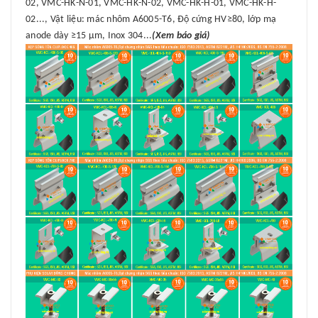
02, VMC-HK-N-01, VMC-HK-N-02, VMC-HK-H-01, VMC-HK-H-
02..., Vật liệu: mác nhôm A6005-T6, Độ cứng HV≥80, lớp mạ
anode dày ≥15 μm, Inox 304...
(Xem báo giá)