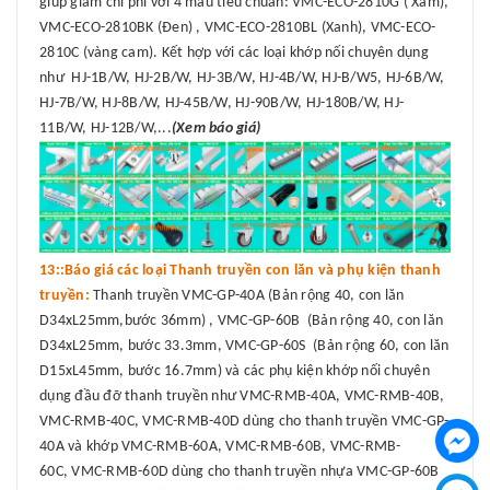
giúp giảm chi phí với 4 màu tiêu chuẩn: VMC-ECO-2810G ( Xám),
VMC-ECO-2810BK (Đen) , VMC-ECO-2810BL (Xanh), VMC-ECO-
2810C (vàng cam). Kết hợp với các loại khớp nối chuyên dụng
như HJ-1B/W, HJ-2B/W, HJ-3B/W, HJ-4B/W, HJ-B/W5, HJ-6B/W,
HJ-7B/W, HJ-8B/W, HJ-45B/W, HJ-90B/W, HJ-180B/W, HJ-
11B/W, HJ-12B/W,...
(Xem báo giá)
13::Báo giá các loại Thanh truyền con lăn và phụ kiện thanh
truyền:
Thanh truyền VMC-GP-40A (Bản rộng 40, con lăn
D34xL25mm,bước 36mm) , VMC-GP-60B (Bản rộng 40, con lăn
D34xL25mm, bước 33.3mm, VMC-GP-60S (Bản rộng 60, con lăn
D15xL45mm, bước 16.7mm) và các phụ kiện khớp nối chuyên
dụng đầu đỡ thanh truyền như VMC-RMB-40A, VMC-RMB-40B,
VMC-RMB-40C, VMC-RMB-40D dùng cho thanh truyền VMC-GP-
40A và khớp VMC-RMB-60A, VMC-RMB-60B, VMC-RMB-
60C, VMC-RMB-60D dùng cho thanh truyền nhựa VMC-GP-60B