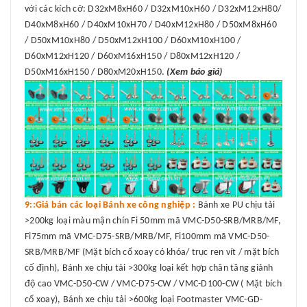
với các kích cỡ: D32xM8xH60 / D32xM10xH60 / D32xM12xH80/
D40xM8xH60 / D40xM10xH70 / D40xM12xH80 / D50xM8xH60
/ D50xM10xH80 / D50xM12xH100 / D60xM10xH100 /
D60xM12xH120 / D60xM16xH150 / D80xM12xH120 /
D50xM16xH150 / D80xM20xH150.
(Xem báo giá)
9::Giá bán các loại Bánh xe công nghiệp :
Bánh xe PU chịu tải
>200kg loại màu mận chín Fi 50mm mã VMC-D50-SRB/MRB/MF,
Fi75mm mã VMC-D75-SRB/MRB/MF, Fi100mm mã VMC-D50-
SRB/MRB/MF (Mặt bích cổ xoay có khóa/ trục ren vít / mặt bích
cố định), Bánh xe chịu tải >300kg loại kết hợp chân tăng giảnh
độ cao VMC-D50-CW / VMC-D75-CW / VMC-D100-CW ( Mặt bích
cổ xoay), Bánh xe chịu tải >600kg loại Footmaster VMC-GD-