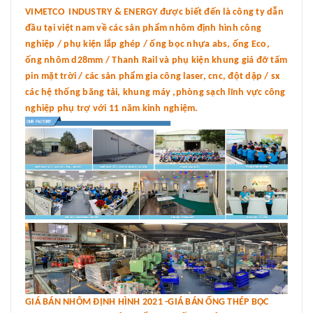
VIMETCO INDUSTRY & ENERGY được biết đến là công ty dẫn
đầu tại việt nam về các sản phẩm nhôm định hình công
nghiệp / phụ kiện lắp ghép / ống bọc nhựa abs, ống Eco,
ống nhôm d28mm / Thanh Rail và phụ kiện khung giá đỡ tấm
pin mặt trời / các sản phẩm gia công laser, cnc, đột dập / sx
các hệ thống băng tải, khung máy ,phòng sạch lĩnh vực công
nghiệp phụ trợ với 11 năm kinh nghiệm.
GIÁ BÁN NHÔM ĐỊNH HÌNH 2021 -GIÁ BÁN ỐNG THÉP BỌC