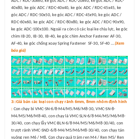
ADC / RDC-30x60, ke góc ADC / RDC-20x40, ke góc ADC / RDC-
40x80, ke góc ADC / RDC-40x40, ke góc ADC / RDC-45x45, ke
góc ADC / RDC-50x50, ke góc ADC / RDC-45x90, ke góc ADC /
RDC-60x60, ke góc ADC / RDC-80x80, ke góc ADC / RDC-90x90,
ke góc ADC-100x100. Ngoài ra còn có các loại ke chịu lực, ke góc
chìm IB-20, IB-30, IB-40, ke góc chìm Anchor Fastener AF-30,
AF-40, ke góc chống xoay Spring Fastener SF-30, SF-40 ...
(Xem
báo giá)
3::Giá bán các loại con chạy rãnh 6mm, 8mm nhôm định hình
:
Con chạy bi VMC-SN-6/8-M4/M5/M6/M8-30, VMC-SN-8-
M4/M5/M6/M8-40, con chạy lá VMC-SLN-6/8-M4/M5/M6/M8-
30/40, con chạy lẫy VMC-BLN-6/8-M4/M5/M6/M8-30/40, con
trượt rãnh VMC-SND-6/8-M4/M5/M6/M8-30/40, con chạy tán
vuông ren M6 / M8, Con chạy quả trám ren M4 / Ren M5/ Ren