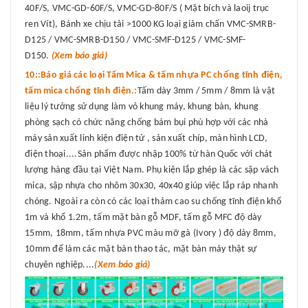
40F/S, VMC-GD-60F/S, VMC-GD-80F/S ( Mặt bích và laoij trục
ren Vít), Bánh xe chịu tải >1000 KG loại giảm chấn VMC-SMRB-
D125 / VMC-SMRB-D150 / VMC-SMF-D125 / VMC-SMF-
D150.
(Xem báo giá)
10::Báo giá các loại Tấm Mica & tấm nhựa PC chống tĩnh điện,
tấm mica chống tĩnh điện.:
Tấm dày 3mm / 5mm / 8mm là vật
liệu lý tưởng sử dụng làm vỏ khung máy, khung bàn, khung
phòng sạch có chức năng chống bám bụi phù hợp với các nhà
máy sản xuất linh kiện điện tử , sản xuất chíp, màn hình LCD,
điện thoại....Sản phẩm được nhập 100% từ hàn Quốc với chát
lượng hàng đầu tại Việt Nam. Phụ kiện lắp ghép là các sập vách
mica, sập nhựa cho nhôm 30x30, 40x40 giúp việc lắp ráp nhanh
chóng. Ngoài ra còn có các loại thảm cao su chống tĩnh điện khổ
1m và khổ 1.2m, tấm mặt bàn gỗ MDF, tấm gỗ MFC độ dày
15mm, 18mm, tấm nhựa PVC màu mỡ gà (Ivory ) độ dày 8mm,
10mm để làm các mặt bàn thao tác, mặt bàn máy thật sự
chuyên nghiệp....
(Xem báo giá)