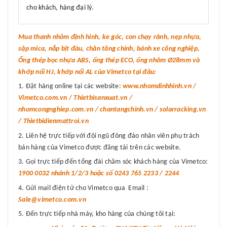
cho khách, hàng đại lý.
Mua thanh nhôm định hình, ke góc, con chạy rãnh, nẹp nhựa,
sập mica, nắp bịt đàu, chân tăng chỉnh, bánh xe công nghiệp,
Ống thép bọc nhựa ABS, ống thép ECO, ống nhôm Ø28mm và
khớp nối HJ, khớp nối AL của Vimetco tại đâu:
Đặt hàng online tại các website:
www.nhomdinhhinh.vn /
Vimetco.com.vn / Thietbisanxuat.vn /
nhomcongnghiep.com.vn / chantangchinh.vn / solarracking.vn
/ Thietbidienmattroi.vn
Liên hệ trực tiếp với đội ngũ đông đảo nhân viên phụ trách
bán hàng của Vimetco được đăng tải trên các website.
Gọi trực tiếp đến tổng đài chăm sóc khách hàng của Vimetco:
1900 0032 nhánh 1/2/3 hoặc số 0243 765 2233 / 2244
Gửi mail điện tử cho Vimetco qua Email :
Sale@vimetco.com.vn
Đến trực tiếp nhà máy, kho hàng của chúng tôi tại: