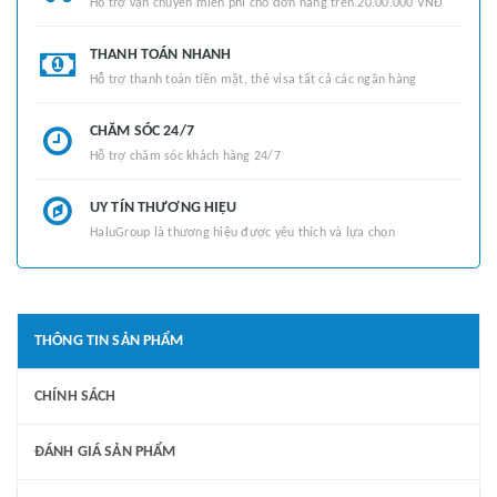
Hỗ trợ vận chuyển miễn phí cho đơn hàng trên 20.00.000 VNĐ
THANH TOÁN NHANH
Hỗ trợ thanh toán tiền mặt, thẻ visa tất cả các ngân hàng
CHĂM SÓC 24/7
Hỗ trợ chăm sóc khách hàng 24/7
UY TÍN THƯƠNG HIỆU
HaluGroup là thương hiệu được yêu thích và lựa chọn
THÔNG TIN SẢN PHẨM
CHÍNH SÁCH
ĐÁNH GIÁ SẢN PHẨM