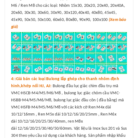
M6 / Ren M8 cho các loại: Nhôm 15x30, 20x20, 20x40, 20x40A,
20x60, 30x30, 30x60, 30x90, 30x120,40x40, 40x80, 45x45,
45x90, 50x50, 50x100, 60x60, 80x80, 90x90, 100x100
(Xem báo
giá)
4::Giá bán các loại Bulong lắp ghép cho thanh nhôm định
hình,khớp nối HJ, AJ:
Bulong đầu lục giác chìm đầu trụ mã
VMC-HSCB-M4/M5/M6/M8 , bulong lục giác chỏm cầu VMC-
HSBB-M4/M5/M6/M8, bulong lục giác đầu côn ( đầu bằng) mã
VMC-HSFB-M4/M5/M6/M8 với các kích cỡ Ren M4x dài
10/12/16mm , Ren M5x dài 10/12/16/20/25mm , Ren M6x
dài 10/12/16/20/25/30/40mm, ren M8x
dài 12/16/20/25/30/40/50/60mm. Vật liệu là Inox Sus 201 và Sus
304 theo yêu cầu sử dụng của khách hàng. Sản phẩm nhập khẩu