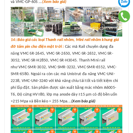
và VMC-GP-60S ...
(Xem báo giá)
14::Báo giá các loại Thanh rail nhôm, Mini rail nhôm khung giá
đỡ tấm pin cho điện mặt trời :
Các mã Rail chuyên dụng đa
năng VMC-SR-2645, VMC-SR-2650, VMC-SR-2652, VMC-SR-
3052, VMC-SR-H2850, VMC-SR-H3045. Thanh MIni rail
như VMC-SMR-3032, VMC-SMR-3232, VMC-SMR-6552, VMC-
SMR-6580. Ngoài ra còn các mã Unistrut đa năng VMC-UNI-
2238, VMC-UNI-3240 với khả năng chỉu tải tốt và tiết kiệm chi
phí lắp đặt. Sản phẩm được sản xuất bằng mác nhôm A6005-
T6, Độ cứng HV≥80, lớp mạ anode dày ≥15 μm có độ bền uốn
>215 Mpa và Bền kéo > 255 Mpa...
(Xem báo giá)