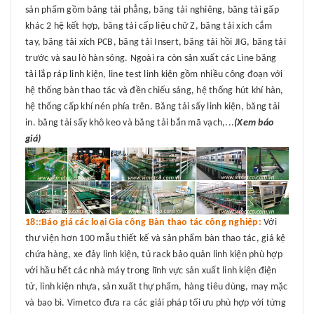
sản phẩm gồm băng tải phẳng, băng tải nghiêng, băng tải gấp
khác 2 hệ kết hợp, băng tải cấp liệu chữ Z, băng tải xích cắm
tay, băng tải xích PCB, băng tải Insert, băng tải hồi JIG, băng tải
trước và sau lò hàn sóng. Ngoài ra còn sản xuất các Line băng
tải lắp ráp linh kiện, line test linh kiện gồm nhiều công đoạn với
hệ thống bàn thao tác và đền chiếu sáng, hệ thống hút khí hàn,
hệ thống cấp khí nén phía trên. Băng tải sấy linh kiện, băng tải
in. băng tải sấy khô keo và băng tải bắn mã vạch,...
(Xem báo
giá)
18::Báo giá các loại Gia công Bàn thao tác công nghiệp:
Với
thư viện hơn 100 mẫu thiết kế và sản phẩm bàn thao tác, giá kệ
chứa hàng, xe đảy linh kiện, tủ rack bảo quản linh kiện phù hợp
với hầu hết các nhà máy trong lĩnh vực sản xuất linh kiện điện
tử, linh kiện nhựa, sản xuất thự phẩm, hàng tiêu dùng, may mặc
và bao bì. Vimetco đưa ra các giải pháp tối ưu phù hợp với từng