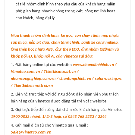
cắt lẻ nhôm định hình theo yêu cầu của khách hàng miễn
phí; giao hàng nhanh chóng trong 24h; công nợ linh hoạt
cho khách, hàng đại lý.
Mua thanh nhôm định hình, ke góc, con chạy rãnh, nẹp nhựa,
sập mica, nắp bịt đàu, chân tăng chỉnh, bánh xe công nghiệp,
Ống thép bọc nhựa ABS, ống thép ECO, ống nhôm Ø28mm và
khớp nối HJ, khớp nối AL của Vimetco tại đâu:
Đặt hàng online tại các website:
www.nhomdinhhinh.vn /
Vimetco.com.vn / Thietbisanxuat.vn /
nhomcongnghiep.com.vn / chantangchinh.vn / solarracking.vn
/ Thietbidienmattroi.vn
Liên hệ trực tiếp với đội ngũ đông đảo nhân viên phụ trách
bán hàng của Vimetco được đăng tải trên các website.
Gọi trực tiếp đến tổng đài chăm sóc khách hàng của Vimetco:
1900 0032 nhánh 1/2/3 hoặc số 0243 765 2233 / 2244
Gửi mail điện tử cho Vimetco qua Email :
Sale@vimetco.com.vn