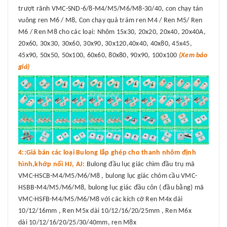
trượt rãnh VMC-SND-6/8-M4/M5/M6/M8-30/40, con chạy tán
vuông ren M6 / M8, Con chạy quả trám ren M4 / Ren M5/ Ren
M6 / Ren M8 cho các loại: Nhôm 15x30, 20x20, 20x40, 20x40A,
20x60, 30x30, 30x60, 30x90, 30x120,40x40, 40x80, 45x45,
45x90, 50x50, 50x100, 60x60, 80x80, 90x90, 100x100
(Xem báo
giá)
4::Giá bán các loại Bulong lắp ghép cho thanh nhôm định
hình,khớp nối HJ, AJ:
Bulong đầu lục giác chìm đầu trụ mã
VMC-HSCB-M4/M5/M6/M8 , bulong lục giác chỏm cầu VMC-
HSBB-M4/M5/M6/M8, bulong lục giác đầu côn ( đầu bằng) mã
VMC-HSFB-M4/M5/M6/M8 với các kích cỡ Ren M4x dài
10/12/16mm , Ren M5x dài 10/12/16/20/25mm , Ren M6x
dài 10/12/16/20/25/30/40mm, ren M8x