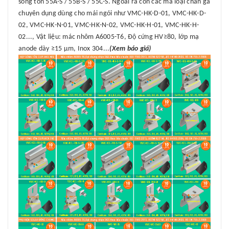
sóng tôn 55A-S / 55B-S / 55C-S. Ngoài ra còn các mã loại chân gá
chuyên dụng dùng cho mái ngói như VMC-HK-D-01, VMC-HK-D-
02, VMC-HK-N-01, VMC-HK-N-02, VMC-HK-H-01, VMC-HK-H-
02..., Vật liệu: mác nhôm A6005-T6, Độ cứng HV≥80, lớp mạ
anode dày ≥15 μm, Inox 304...
(Xem báo giá)