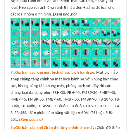
Nẹp nhựa rãnh 6mm và rãnh 8mm màu sắc Đen, + trắng đủ
loại. Nẹp cao su rãnh 6 và rãnh 8 màu đen +trắng đủ loại cho
các loại nhôm định hình.
(Xem báo giá)
7::Giá bán các loại mặt bích chân, bích bánh xe:
Mặt bích lắp
ghép chăng tăng chỉnh và mặt bích bánh xe với Khung bàn thao
tác, khung băng tải, khung máy, phòng sạch với đày đủ các
chủng loại đa dạng như: FBH-30, FBH-40, FMBP-30, FMBP-40,
FMBP-45, FMBP-50, FMBP-60, FMBP-80, FMBP-90, FB-2040, FB-
3060, FB-4080, FB-4590, FB-6060, FB-8080, FB-90, FB-30S, FB-4-
S, FB-45S...Sản phẩm làm bằng vật liệu A-6061-T5 hoặc SUS-
201.
(Xem báo giá)
8::Giá bán các loại Chân đế tăng chỉnh cho máy:
Chân đế thép