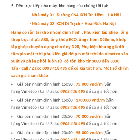
Đến trực tiếp nhà máy, kho hàng của chúng tôi tại:
-
Nhà máy 01: Đường CN4 KCN Từ Liêm – Hà Nội
- Nhà máy 02: KCN Di Trạch – Hoài Đức Hà Nội
Hàng có sẵn tại kho nhôm định hình , Phụ kiện lắp ghép, ống
thép bọc nhựa ABS, ống thép ECO, ống nhôm D28mm, khớp
lắp ghép chuyên dụng cho ống D28, Phụ kiện khung giá đỡ
tấm pin mặt trời,phụ kiện giá đỡ pin mặt trời do Vimetco sản
xuất và phân phôi luôn từ có tồn kho từ 3000 đến 5000
Tấn - Call / Zalo: 0903 418 495 để có giá tốt hơn. Một số chính
sách giá tham khảo:
Giá bán nhôm định hình 15x30 :
75.000 vnd
/m
(Sẵn
hàng Vimetco ) Call / Zalo:
0903 418 495
để có giá tốt hơn.
Giá bán nhôm định hình 15x60 :
170.000 vnd/m
(Sẵn
hàng Vimetco ) Call / Zalo:
0903 418 495
để có giá tốt hơn.
Giá bán nhôm định hình 20x20 :
70.000 vnd/m
(Sẵn
hàng Vimetco ) Call / Zalo:
0903 418 495
để có giá tốt hơn.
Giá bán nhôm định hình 20x40 :
95.000 vnd/m
(Sẵn