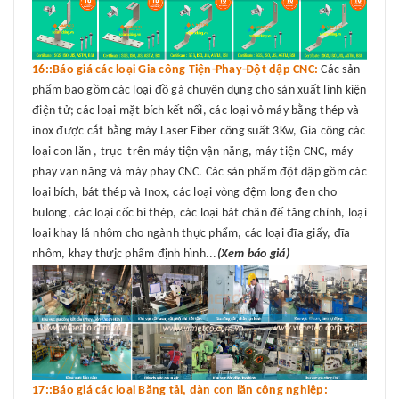
16::Báo giá các loại Gia công Tiện-Phay-Đột dập CNC:
Các sản
phẩm bao gồm các loại đồ gá chuyên dụng cho sản xuất linh kiện
điện tử; các loại mặt bích kết nối, các loại vỏ máy bằng thép và
inox được cắt bằng máy Laser Fiber công suất 3Kw, Gia công các
loại con lăn , trục trên máy tiện vận năng, máy tiện CNC, máy
phay vạn năng và máy phay CNC. Các sản phẩm đột dập gồm các
loại bích, bát thép và Inox, các loại vòng đệm long đen cho
bulong, các loại cốc bi thép, các loại bát chân đế tăng chỉnh, loại
loại khay lá nhôm cho ngành thực phẩm, các loại đĩa giấy, đĩa
nhôm, khay thưjc phẩm định hình...
(Xem báo giá)
17::Báo giá các loại Băng tải, dàn con lăn công nghiệp: