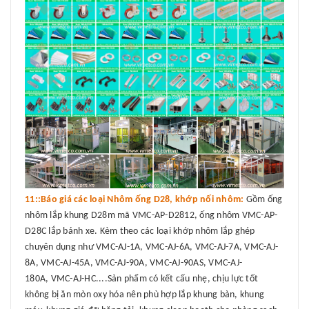
11::Báo giá các loại Nhôm ống D28, khớp nối nhôm:
Gồm ống
nhôm lắp khung D28m mã VMC-AP-D2812, ống nhôm VMC-AP-
D28C lắp bánh xe. Kèm theo các loại khớp nhôm lắp ghép
chuyên dụng như VMC-AJ-1A, VMC-AJ-6A, VMC-AJ-7A, VMC-AJ-
8A, VMC-AJ-45A, VMC-AJ-90A, VMC-AJ-90AS, VMC-AJ-
180A, VMC-AJ-HC....Sản phẩm có kết cấu nhẹ, chịu lực tốt
không bị ăn mòn oxy hóa nên phù hợp lắp khung bàn, khung