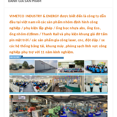
ĐÁNH GIÁ SẢN PHẨM
VIMETCO INDUSTRY & ENERGY được biết đến là công ty dẫn
đầu tại việt nam về các sản phẩm nhôm định hình công
nghiệp / phụ kiện lắp ghép / ống bọc nhựa abs, ống Eco,
ống nhôm d28mm / Thanh Rail và phụ kiện khung giá đỡ tấm
pin mặt trời / các sản phẩm gia công laser, cnc, đột dập / sx
các hệ thống băng tải, khung máy ,phòng sạch lĩnh vực công
nghiệp phụ trợ với 11 năm kinh nghiệm.