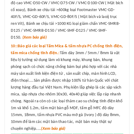
độ cao VMC-D50-CW / VMC-D75-CW / VMC-D100-CW ( Mặt bích
cổ xoay), Bánh xe chịu tải >600kg loại Footmaster VMC-GD-
40F/S, VMC-GD-60F/S, VMC-GD-80F/S ( Mặt bích và laoij trục
ren Vít), Bánh xe chịu tải >1000 KG loại giảm chấn VMC-SMRB-
D125 / VMC-SMRB-D150 / VMC-SMF-D125 / VMC-SMF-
D150.
(Xem báo giá)
10::Báo giá các loại Tấm Mica & tấm nhựa PC chống tĩnh điện,
tấm mica chống tĩnh điện.:
Tấm dày 3mm / 5mm / 8mm là vật
liệu lý tưởng sử dụng làm vỏ khung máy, khung bàn, khung
phòng sạch có chức năng chống bám bụi phù hợp với các nhà
máy sản xuất linh kiện điện tử , sản xuất chíp, màn hình LCD,
điện thoại....Sản phẩm được nhập 100% từ hàn Quốc với chát
lượng hàng đầu tại Việt Nam. Phụ kiện lắp ghép là các sập vách
mica, sập nhựa cho nhôm 30x30, 40x40 giúp việc lắp ráp nhanh
chóng. Ngoài ra còn có các loại thảm cao su chống tĩnh điện khổ
1m và khổ 1.2m, tấm mặt bàn gỗ MDF, tấm gỗ MFC độ dày
15mm, 18mm, tấm nhựa PVC màu mỡ gà (Ivory ) độ dày 8mm,
10mm để làm các mặt bàn thao tác, mặt bàn máy thật sự
chuyên nghiệp....
(Xem báo giá)