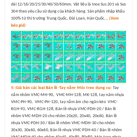
dài 12/16/20/25/30/40/50/60mm. Vật liệu là Inox Sus 201 và Sus
304 theo yêu cầu sử dụng của khách hàng. Sản phẩm nhập khẩu
100% từ thị trường Trung Quốc, Đài Loan, Hàn Quốc...
(Xem
báo giá)
5::Giá bán các loại Bản lề -Tay nắm- Móc treo dụng cụ:
Tay
nắm nhôm VMC-MH-90, VMC-MH-128, MK-128, tay năm nhựa
VMC-PH-90, VMC-PH-120, tay nắm âm cho ngăn kéo VMC-
RGH-93, VMC-RGH-128, Bản lề nhựa VMC-PDH-20 / Bản lề
nhôm VMC-MDH-20 cho nhôm 20x20, 20x40, 20x60, Bản lề
nhựa VMC-PDH-30 / Bản lề nhôm VMC-MDH-30 cho nhôm
30x30, 30x60, 60x60, Bản lề nhựa VMC-PDH-40 / Bản lề nhôm