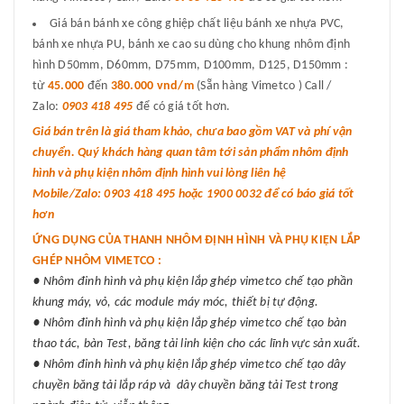
Giá bán bánh xe công ghiệp chất liệu bánh xe nhựa PVC,
bánh xe nhựa PU, bánh xe cao su dùng cho khung nhôm định
hình D50mm, D60mm, D75mm, D100mm, D125, D150mm :
từ
45.000
đến
380.000 vnd/m
(Sẵn hàng Vimetco ) Call /
Zalo:
0903 418 495
để có giá tốt hơn.
Giá bán trên là giá tham khảo, chưa bao gồm VAT và phí vận
chuyển. Quý khách hàng quan tâm tới sản phẩm nhôm định
hình và phụ kiện nhôm định hình vui lòng liên hệ
Mobile/Zalo: 0903 418 495 hoặc 1900 0032 để có báo giá tốt
hơn
ỨNG DỤNG CỦA THANH NHÔM ĐỊNH HÌNH VÀ PHỤ KIỆN LẮP
GHÉP NHÔM VIMETCO :
● Nhôm đinh hình và phụ kiện lắp ghép vimetco chế tạo phần
khung máy, vỏ, các module máy móc, thiết bị tự động.
● Nhôm đinh hình và phụ kiện lắp ghép vimetco chế tạo bàn
thao tác, bàn Test, băng tải linh kiện cho các lĩnh vực sản xuất.
● Nhôm đinh hình và phụ kiện lắp ghép vimetco chế tạo dây
chuyền băng tải lắp ráp và dây chuyền băng tải Test trong