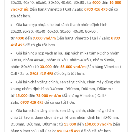
30x30, 40x40, 60x60, 30x60, 40x80, 80x80 : từ
4000
đến
16.000
vnd/chiếc
(Sẵn hàng Vimetco ) Call / Zalo:
0903 418 495
để có
giá tốt hơn.
Giá bán nẹp nhựa che bụi rãnh thanh nhôm định hình
20x20,30x30, 40x40, 60x60, 30x60, 40x80, 80x80 :
từ
4000
đến
9.000 vnd/m
(Sẵn hàng Vimetco ) Call / Zalo:
0903
418 495
để có giá tốt hơn.
Giá bán nẹp nẹp vách mika, sập vách mika tâm PC cho nhôm
30x30, nhôm 40x40, nhôm 30x60, nhôm 40x80, nhôm 60x60,
nhôm 80x80 : từ
30.000
đến
65.000 vnd/m
(Sẵn hàng Vimetco )
Call / Zalo:
0903 418 495
để có giá tốt hơn.
Giá bán chân tăng chỉnh, ren tăng chỉnh, chân máy dùng cho
khung nhôm định hình D40mm, D50mm, D60mm, D80mm :
từ
15.000
đến
75.000 vnd/m
(Sẵn hàng Vimetco ) Call /
Zalo:
0903 418 495
để có giá tốt hơn.
Giá bán chân tăng chỉnh, ren tăng chỉnh, chân máy, chân
chịu tải trọng dùng cho máy và khung nhôm định hình D40mm,
D50mm, D60mm, D80mm : từ
15.000
đến
180.000 vnd/m
(Sẵn
hàng Vimetco ) Call / Zalo:
0903 418 495
để có giá tốt hơn.