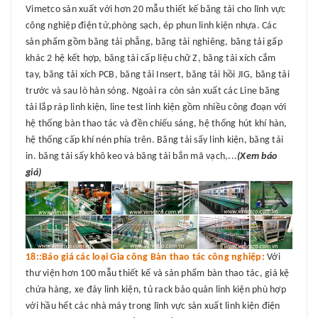
Vimetco sản xuất với hơn 20 mẫu thiết kế băng tải cho lĩnh vực
công nghiệp điện tử,phòng sạch, ép phun linh kiện nhựa. Các
sản phẩm gồm băng tải phẳng, băng tải nghiêng, băng tải gấp
khác 2 hệ kết hợp, băng tải cấp liệu chữ Z, băng tải xích cắm
tay, băng tải xích PCB, băng tải Insert, băng tải hồi JIG, băng tải
trước và sau lò hàn sóng. Ngoài ra còn sản xuất các Line băng
tải lắp ráp linh kiện, line test linh kiện gồm nhiều công đoạn với
hệ thống bàn thao tác và đền chiếu sáng, hệ thống hút khí hàn,
hệ thống cấp khí nén phía trên. Băng tải sấy linh kiện, băng tải
in. băng tải sấy khô keo và băng tải bắn mã vạch,...
(Xem báo
giá)
18::Báo giá các loại Gia công Bàn thao tác công nghiệp:
Với
thư viện hơn 100 mẫu thiết kế và sản phẩm bàn thao tác, giá kệ
chứa hàng, xe đảy linh kiện, tủ rack bảo quản linh kiện phù hợp
với hầu hết các nhà máy trong lĩnh vực sản xuất linh kiện điện