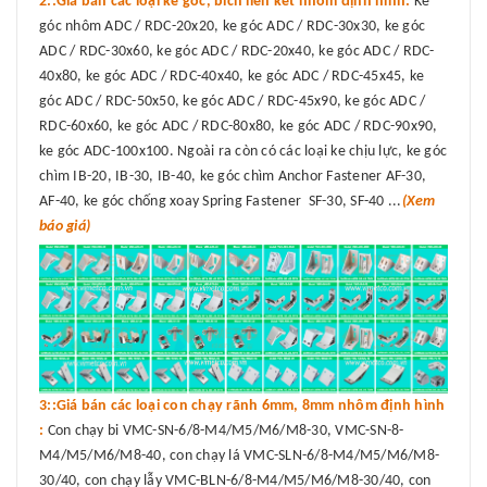
2::Giá bán các loại ke góc, bích liên kết nhôm định hình:
Ke
góc nhôm ADC / RDC-20x20, ke góc ADC / RDC-30x30, ke góc
ADC / RDC-30x60, ke góc ADC / RDC-20x40, ke góc ADC / RDC-
40x80, ke góc ADC / RDC-40x40, ke góc ADC / RDC-45x45, ke
góc ADC / RDC-50x50, ke góc ADC / RDC-45x90, ke góc ADC /
RDC-60x60, ke góc ADC / RDC-80x80, ke góc ADC / RDC-90x90,
ke góc ADC-100x100. Ngoài ra còn có các loại ke chịu lực, ke góc
chìm IB-20, IB-30, IB-40, ke góc chìm Anchor Fastener AF-30,
AF-40, ke góc chống xoay Spring Fastener SF-30, SF-40 ...
(Xem
báo giá)
3::Giá bán các loại con chạy rãnh 6mm, 8mm nhôm định hình
:
Con chạy bi VMC-SN-6/8-M4/M5/M6/M8-30, VMC-SN-8-
M4/M5/M6/M8-40, con chạy lá VMC-SLN-6/8-M4/M5/M6/M8-
30/40, con chạy lẫy VMC-BLN-6/8-M4/M5/M6/M8-30/40, con