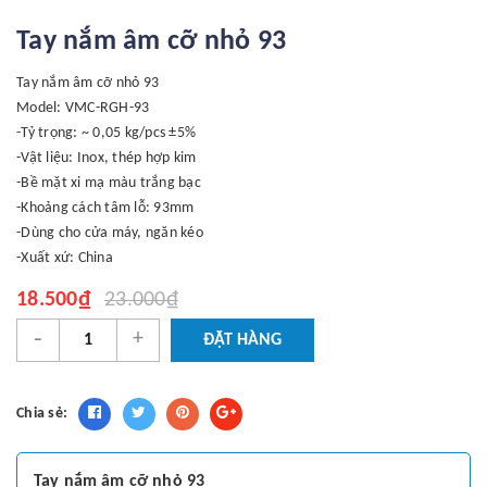
Tay nắm âm cỡ nhỏ 93
Tay nắm âm cỡ nhỏ 93
Model: VMC-RGH-93
-Tỷ trọng: ~ 0,05 kg/pcs ±5%
-Vật liệu: Inox, thép hợp kim
-Bề mặt xi mạ màu trắng bạc
-Khoảng cách tâm lỗ: 93mm
-Dùng cho cửa máy, ngăn kéo
-Xuất xứ: China
18.500₫
23.000₫
-
+
ĐẶT HÀNG
Chia sẻ:
Tay nắm âm cỡ nhỏ 93