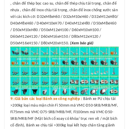
, chân đế thép bọc cao su, chân đế thép chịu tải trọng, chân đế
nhựa , chân đế Inox chịu tải trọng, chân đế inox chống xước sàn
với các kích cỡ: D32xM8xH60 / D32xM10xH60 / D32xM12xH80/
D40xM8xH60 / D40xM10xH70 / D40xM12xH80 / D50xM8xH60
/ D50xM10xH80 / D50xM12xH100 / D60xM10xH100 /
D60xM12xH120 / D60xM16xH150 / D80xM12xH120 /
D50xM16xH150 / D80xM20xH150.
(Xem báo giá)
9::Giá bán các loại Bánh xe công nghiệp :
Bánh xe PU chịu tải
>200kg loại màu mận chín Fi 50mm mã VMC-D50-SRB/MRB/MF,
Fi75mm mã VMC-D75-SRB/MRB/MF, Fi100mm mã VMC-D50-
SRB/MRB/MF (Mặt bích cổ xoay có khóa/ trục ren vít / mặt bích
cố định), Bánh xe chịu tải >300kg loại kết hợp chân tăng giảnh