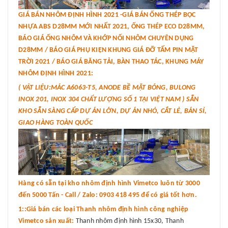
GIÁ BÁN NHÔM ĐỊNH HÌNH 2021 -GIÁ BÁN ỐNG THÉP BỌC
NHỰA ABS D28MM MỚI NHẤT 2021, ỐNG THÉP ECO D28MM,
BÁO GIÁ ỐNG NHÔM VÀ KHỚP NỐI NHÔM CHUYÊN DỤNG
D28MM / BÁO GIÁ PHỤ KIỆN KHUNG GIÁ ĐỠ TẤM PIN MẶT
TRỜI 2021 / BÁO GIÁ BĂNG TẢI, BÀN THAO TÁC, KHUNG MÁY
NHÔM ĐỊNH HÌNH 2021:
( VẬT LIỆU:MÁC A6063-T5, ANODE BỀ MẶT BÓNG, BULONG
INOX 201, INOX 304 CHẤT LƯỢNG SỐ 1 TẠI VIỆT NAM ) SẴN
KHO SẴN SÀNG CẤP DỰ ÁN LỚN, DỰ ÁN NHỎ, CẮT LẺ, BÁN SỈ,
GIAO HÀNG TOÀN QUỐC
Hàng có sẵn tại kho nhôm định hình Vimetco luôn từ 3000
đến 5000 Tấn - Call / Zalo: 0903 418 495 để có giá tốt hơn.
1::Giá bán các loại Thanh nhôm định hình công nghiệp
Vimetco sản xuất:
Thanh nhôm định hình 15x30, Thanh