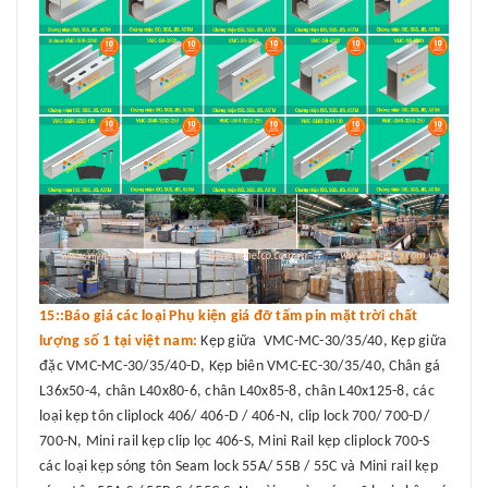
15::Báo giá các loại Phụ kiện giá đỡ tấm pin mặt trời chất
lượng số 1 tại việt nam:
Kẹp giữa VMC-MC-30/35/40, Kẹp giữa
đặc VMC-MC-30/35/40-D, Kẹp biên VMC-EC-30/35/40, Chân gá
L36x50-4, chân L40x80-6, chân L40x85-8, chân L40x125-8, các
loại kẹp tôn cliplock 406/ 406-D / 406-N, clip lock 700/ 700-D/
700-N, Mini rail kẹp clip lọc 406-S, Mini Rail kẹp cliplock 700-S
các loại kẹp sóng tôn Seam lock 55A/ 55B / 55C và Mini rail kẹp