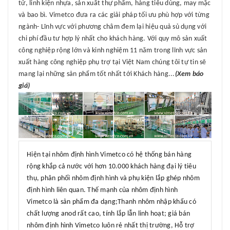
tử, linh kiện nhựa, sản xuất thự phẩm, hàng tiêu dùng, may mặc
và bao bì. Vimetco đưa ra các giải pháp tối ưu phù hợp với từng
ngành- Lĩnh vực với phương châm đem lại hiệu quả sủ dụng với
chi phí đầu tư hợp lý nhất cho khách hàng. Với quy mô sản xuất
công nghiệp rộng lớn và kinh nghiệm 11 năm trong lĩnh vực sản
xuất hàng công nghiệp phụ trợ tại Việt Nam chúng tôi tự tin sẽ
mang lại những sản phẩm tốt nhất tới Khách hàng...
(Xem báo
giá)
Hiện tại nhôm định hình Vimetco có hệ thống bán hàng
rộng khắp cả nước với hơn 10.000 khách hàng đại lý tiêu
thụ, phân phối nhôm định hình và phụ kiện lắp ghép nhôm
định hình liên quan. Thế mạnh của nhôm định hình
Vimetco là sản phẩm đa dạng;Thanh nhôm nhập khẩu có
chất lượng anod rất cao, tính lắp lẫn linh hoạt; giá bán
nhôm định hình Vimetco luôn rẻ nhất thị trường, Hỗ trợ