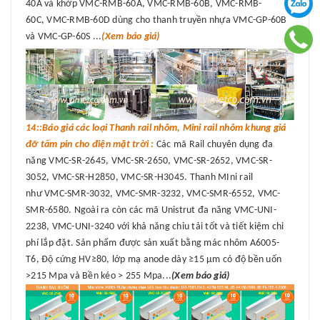
40A và khớp VMC-RMB-60A, VMC-RMB-60B, VMC-RMB-
60C, VMC-RMB-60D dùng cho thanh truyền nhựa VMC-GP-60B
và VMC-GP-60S ...
(Xem báo giá)
14::Báo giá các loại Thanh rail nhôm, Mini rail nhôm khung giá
đỡ tấm pin cho điện mặt trời :
Các mã Rail chuyên dụng đa
năng VMC-SR-2645, VMC-SR-2650, VMC-SR-2652, VMC-SR-
3052, VMC-SR-H2850, VMC-SR-H3045. Thanh MIni rail
như VMC-SMR-3032, VMC-SMR-3232, VMC-SMR-6552, VMC-
SMR-6580. Ngoài ra còn các mã Unistrut đa năng VMC-UNI-
2238, VMC-UNI-3240 với khả năng chỉu tải tốt và tiết kiệm chi
phí lắp đặt. Sản phẩm được sản xuất bằng mác nhôm A6005-
T6, Độ cứng HV≥80, lớp mạ anode dày ≥15 μm có độ bền uốn
>215 Mpa và Bền kéo > 255 Mpa...
(Xem báo giá)