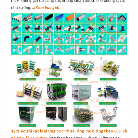
máy, khung giá đỡ băng tải, khung clean booth cho phòng sạch,
nhà xưởng...
(Xem báo giá)
12::Báo giá các loại Ống bọc nhựa, ống Inox, ống thép ECO và