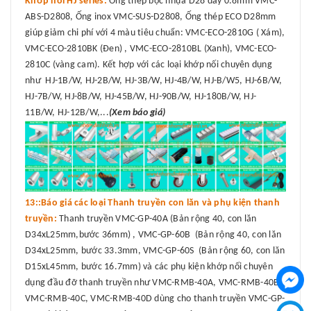
Khớp nối HJ series:
Ống thép bọc nhựa D28 dày 0.8mm VMC-
ABS-D2808, Ống inox VMC-SUS-D2808, Ống thép ECO D28mm
giúp giảm chi phí với 4 màu tiêu chuẩn: VMC-ECO-2810G ( Xám),
VMC-ECO-2810BK (Đen) , VMC-ECO-2810BL (Xanh), VMC-ECO-
2810C (vàng cam). Kết hợp với các loại khớp nối chuyên dụng
như HJ-1B/W, HJ-2B/W, HJ-3B/W, HJ-4B/W, HJ-B/W5, HJ-6B/W,
HJ-7B/W, HJ-8B/W, HJ-45B/W, HJ-90B/W, HJ-180B/W, HJ-
11B/W, HJ-12B/W,...
(Xem báo giá)
13::Báo giá các loại Thanh truyền con lăn và phụ kiện thanh
truyền:
Thanh truyền VMC-GP-40A (Bản rộng 40, con lăn
D34xL25mm,bước 36mm) , VMC-GP-60B (Bản rộng 40, con lăn
D34xL25mm, bước 33.3mm, VMC-GP-60S (Bản rộng 60, con lăn
D15xL45mm, bước 16.7mm) và các phụ kiện khớp nối chuyên
dụng đầu đỡ thanh truyền như VMC-RMB-40A, VMC-RMB-40B,
VMC-RMB-40C, VMC-RMB-40D dùng cho thanh truyền VMC-GP-