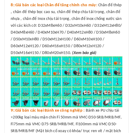
8::Giá bán các loại Chân đế tăng chỉnh cho máy:
Chân đế thép
, chân đế thép bọc cao su, chân đế thép chịu tải trọng, chân đế
nhựa , chân đế Inox chịu tải trọng, chân đế inox chống xước sàn
với các kích cỡ: D32xM8xH60 / D32xM10xH60 / D32xM12xH80/
D40xM8xH60 / D40xM10xH70 / D40xM12xH80 / D50xM8xH60
/ D50xM10xH80 / D50xM12xH100 / D60xM10xH100 /
D60xM12xH120 / D60xM16xH150 / D80xM12xH120 /
D50xM16xH150 / D80xM20xH150.
(Xem báo giá)
9::Giá bán các loại Bánh xe công nghiệp :
Bánh xe PU chịu tải
>200kg loại màu mận chín Fi 50mm mã VMC-D50-SRB/MRB/MF,
Fi75mm mã VMC-D75-SRB/MRB/MF, Fi100mm mã VMC-D50-
SRB/MRB/MF (Mặt bích cổ xoay có khóa/ trục ren vít / mặt bích