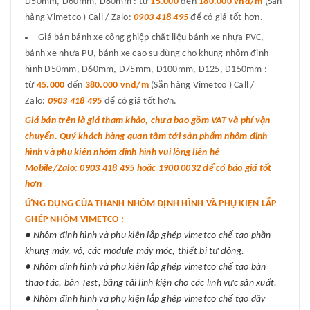
D50mm, D60mm, D80mm : từ
15.000
đến
180.000 vnd/m
(Sẵn
hàng Vimetco ) Call / Zalo:
0903 418 495
để có giá tốt hơn.
Giá bán bánh xe công ghiệp chất liệu bánh xe nhựa PVC,
bánh xe nhựa PU, bánh xe cao su dùng cho khung nhôm định
hình D50mm, D60mm, D75mm, D100mm, D125, D150mm :
từ
45.000
đến
380.000 vnd/m
(Sẵn hàng Vimetco ) Call /
Zalo:
0903 418 495
để có giá tốt hơn.
Giá bán trên là giá tham khảo, chưa bao gồm VAT và phí vận
chuyển. Quý khách hàng quan tâm tới sản phẩm nhôm định
hình và phụ kiện nhôm định hình vui lòng liên hệ
Mobile/Zalo: 0903 418 495 hoặc 1900 0032 để có báo giá tốt
hơn
ỨNG DỤNG CỦA THANH NHÔM ĐỊNH HÌNH VÀ PHỤ KIỆN LẮP
GHÉP NHÔM VIMETCO :
● Nhôm đinh hình và phụ kiện lắp ghép vimetco chế tạo phần
khung máy, vỏ, các module máy móc, thiết bị tự động.
● Nhôm đinh hình và phụ kiện lắp ghép vimetco chế tạo bàn
thao tác, bàn Test, băng tải linh kiện cho các lĩnh vực sản xuất.
● Nhôm đinh hình và phụ kiện lắp ghép vimetco chế tạo dây