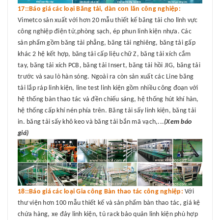
17::Báo giá các loại Băng tải, dàn con lăn công nghiệp:
Vimetco sản xuất với hơn 20 mẫu thiết kế băng tải cho lĩnh vực
công nghiệp điện tử,phòng sạch, ép phun linh kiện nhựa. Các
sản phẩm gồm băng tải phẳng, băng tải nghiêng, băng tải gấp
khác 2 hệ kết hợp, băng tải cấp liệu chữ Z, băng tải xích cắm
tay, băng tải xích PCB, băng tải Insert, băng tải hồi JIG, băng tải
trước và sau lò hàn sóng. Ngoài ra còn sản xuất các Line băng
tải lắp ráp linh kiện, line test linh kiện gồm nhiều công đoạn với
hệ thống bàn thao tác và đền chiếu sáng, hệ thống hút khí hàn,
hệ thống cấp khí nén phía trên. Băng tải sấy linh kiện, băng tải
in. băng tải sấy khô keo và băng tải bắn mã vạch,...
(Xem báo
giá)
18::Báo giá các loại Gia công Bàn thao tác công nghiệp:
Với
thư viện hơn 100 mẫu thiết kế và sản phẩm bàn thao tác, giá kệ
chứa hàng, xe đảy linh kiện, tủ rack bảo quản linh kiện phù hợp