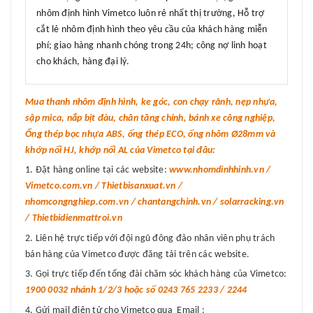
nhôm định hình Vimetco luôn rẻ nhất thị trường, Hỗ trợ
cắt lẻ nhôm định hình theo yêu cầu của khách hàng miễn
phí; giao hàng nhanh chóng trong 24h; công nợ linh hoạt
cho khách, hàng đại lý.
Mua thanh nhôm định hình, ke góc, con chạy rãnh, nẹp nhựa,
sập mica, nắp bịt đàu, chân tăng chỉnh, bánh xe công nghiệp,
Ống thép bọc nhựa ABS, ống thép ECO, ống nhôm Ø28mm và
khớp nối HJ, khớp nối AL của Vimetco tại đâu:
Đặt hàng online tại các website:
www.nhomdinhhinh.vn /
Vimetco.com.vn / Thietbisanxuat.vn /
nhomcongnghiep.com.vn / chantangchinh.vn / solarracking.vn
/ Thietbidienmattroi.vn
Liên hệ trực tiếp với đội ngũ đông đảo nhân viên phụ trách
bán hàng của Vimetco được đăng tải trên các website.
Gọi trực tiếp đến tổng đài chăm sóc khách hàng của Vimetco:
1900 0032 nhánh 1/2/3 hoặc số 0243 765 2233 / 2244
Gửi mail điện tử cho Vimetco qua Email :