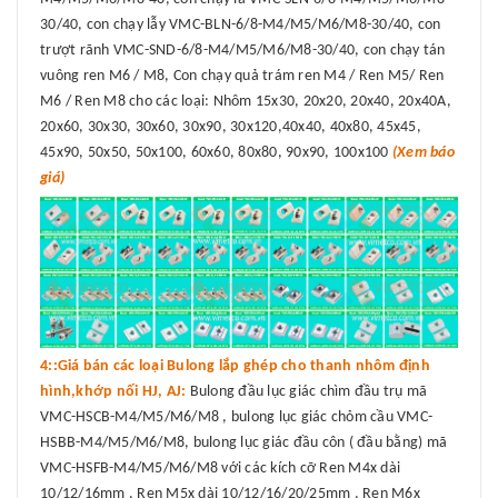
30/40, con chạy lẫy VMC-BLN-6/8-M4/M5/M6/M8-30/40, con
trượt rãnh VMC-SND-6/8-M4/M5/M6/M8-30/40, con chạy tán
vuông ren M6 / M8, Con chạy quả trám ren M4 / Ren M5/ Ren
M6 / Ren M8 cho các loại: Nhôm 15x30, 20x20, 20x40, 20x40A,
20x60, 30x30, 30x60, 30x90, 30x120,40x40, 40x80, 45x45,
45x90, 50x50, 50x100, 60x60, 80x80, 90x90, 100x100
(Xem báo
giá)
4::Giá bán các loại Bulong lắp ghép cho thanh nhôm định
hình,khớp nối HJ, AJ:
Bulong đầu lục giác chìm đầu trụ mã
VMC-HSCB-M4/M5/M6/M8 , bulong lục giác chỏm cầu VMC-
HSBB-M4/M5/M6/M8, bulong lục giác đầu côn ( đầu bằng) mã
VMC-HSFB-M4/M5/M6/M8 với các kích cỡ Ren M4x dài
10/12/16mm , Ren M5x dài 10/12/16/20/25mm , Ren M6x