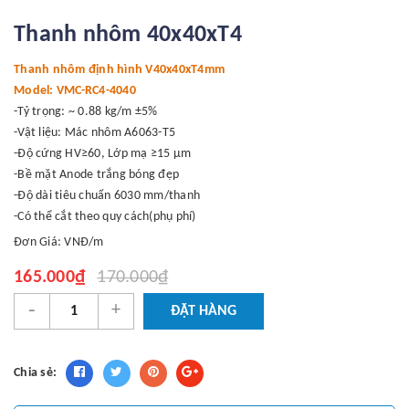
Thanh nhôm 40x40xT4
Thanh nhôm định hình V40x40xT4mm
Model: VMC-RC4-4040
-Tỷ trọng: ~ 0.88 kg/m ±5%
-Vật liệu: Mác nhôm A6063-T5
-Độ cứng HV≥60, Lớp mạ ≥15 μm
-Bề mặt Anode trắng bóng đẹp
-Độ dài tiêu chuẩn 6030 mm/thanh
-Có thể cắt theo quy cách(phụ phí)
Đơn Giá: VNĐ/m
165.000₫
170.000₫
-
+
ĐẶT HÀNG
Chia sẻ: