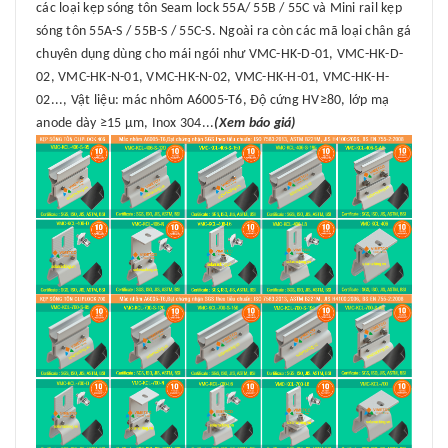
các loại kẹp sóng tôn Seam lock 55A/ 55B / 55C và Mini rail kẹp
sóng tôn 55A-S / 55B-S / 55C-S. Ngoài ra còn các mã loại chân gá
chuyên dụng dùng cho mái ngói như VMC-HK-D-01, VMC-HK-D-
02, VMC-HK-N-01, VMC-HK-N-02, VMC-HK-H-01, VMC-HK-H-
02..., Vật liệu: mác nhôm A6005-T6, Độ cứng HV≥80, lớp mạ
anode dày ≥15 μm, Inox 304...
(Xem báo giá)