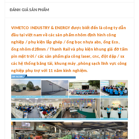
ĐÁNH GIÁ SẢN PHẨM
VIMETCO INDUSTRY & ENERGY được biết đến là công ty dẫn
đầu tại việt nam về các sản phẩm nhôm định hình công
nghiệp / phụ kiện lắp ghép / ống bọc nhựa abs, ống Eco,
ống nhôm d28mm / Thanh Rail và phụ kiện khung giá đỡ tấm
pin mặt trời / các sản phẩm gia công laser, cnc, đột dập / sx
các hệ thống băng tải, khung máy ,phòng sạch lĩnh vực công
nghiệp phụ trợ với 11 năm kinh nghiệm.