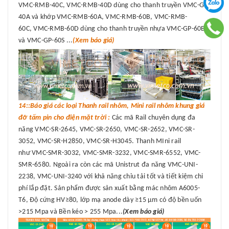
VMC-RMB-40C, VMC-RMB-40D dùng cho thanh truyền VMC-GP-
40A và khớp VMC-RMB-60A, VMC-RMB-60B, VMC-RMB-
60C, VMC-RMB-60D dùng cho thanh truyền nhựa VMC-GP-60B
và VMC-GP-60S ...
(Xem báo giá)
14::Báo giá các loại Thanh rail nhôm, Mini rail nhôm khung giá
đỡ tấm pin cho điện mặt trời :
Các mã Rail chuyên dụng đa
năng VMC-SR-2645, VMC-SR-2650, VMC-SR-2652, VMC-SR-
3052, VMC-SR-H2850, VMC-SR-H3045. Thanh MIni rail
như VMC-SMR-3032, VMC-SMR-3232, VMC-SMR-6552, VMC-
SMR-6580. Ngoài ra còn các mã Unistrut đa năng VMC-UNI-
2238, VMC-UNI-3240 với khả năng chỉu tải tốt và tiết kiệm chi
phí lắp đặt. Sản phẩm được sản xuất bằng mác nhôm A6005-
T6, Độ cứng HV≥80, lớp mạ anode dày ≥15 μm có độ bền uốn
>215 Mpa và Bền kéo > 255 Mpa...
(Xem báo giá)