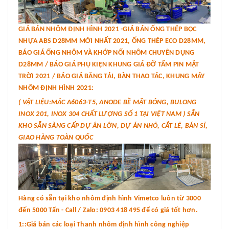
GIÁ BÁN NHÔM ĐỊNH HÌNH 2021 -GIÁ BÁN ỐNG THÉP BỌC
NHỰA ABS D28MM MỚI NHẤT 2021, ỐNG THÉP ECO D28MM,
BÁO GIÁ ỐNG NHÔM VÀ KHỚP NỐI NHÔM CHUYÊN DỤNG
D28MM / BÁO GIÁ PHỤ KIỆN KHUNG GIÁ ĐỠ TẤM PIN MẶT
TRỜI 2021 / BÁO GIÁ BĂNG TẢI, BÀN THAO TÁC, KHUNG MÁY
NHÔM ĐỊNH HÌNH 2021:
( VẬT LIỆU:MÁC A6063-T5, ANODE BỀ MẶT BÓNG, BULONG
INOX 201, INOX 304 CHẤT LƯỢNG SỐ 1 TẠI VIỆT NAM ) SẴN
KHO SẴN SÀNG CẤP DỰ ÁN LỚN, DỰ ÁN NHỎ, CẮT LẺ, BÁN SỈ,
GIAO HÀNG TOÀN QUỐC
Hàng có sẵn tại kho nhôm định hình Vimetco luôn từ 3000
đến 5000 Tấn - Call / Zalo: 0903 418 495 để có giá tốt hơn.
1::Giá bán các loại Thanh nhôm định hình công nghiệp