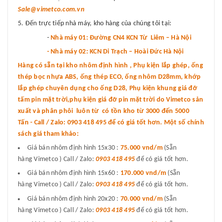
Sale@vimetco.com.vn
Đến trực tiếp nhà máy, kho hàng của chúng tôi tại:
-
Nhà máy 01: Đường CN4 KCN Từ Liêm – Hà Nội
- Nhà máy 02: KCN Di Trạch – Hoài Đức Hà Nội
Hàng có sẵn tại kho nhôm định hình , Phụ kiện lắp ghép, ống
thép bọc nhựa ABS, ống thép ECO, ống nhôm D28mm, khớp
lắp ghép chuyên dụng cho ống D28, Phụ kiện khung giá đỡ
tấm pin mặt trời,phụ kiện giá đỡ pin mặt trời do Vimetco sản
xuất và phân phôi luôn từ có tồn kho từ 3000 đến 5000
Tấn - Call / Zalo: 0903 418 495 để có giá tốt hơn. Một số chính
sách giá tham khảo:
Giá bán nhôm định hình 15x30 :
75.000 vnd
/m
(Sẵn
hàng Vimetco ) Call / Zalo:
0903 418 495
để có giá tốt hơn.
Giá bán nhôm định hình 15x60 :
170.000 vnd/m
(Sẵn
hàng Vimetco ) Call / Zalo:
0903 418 495
để có giá tốt hơn.
Giá bán nhôm định hình 20x20 :
70.000 vnd/m
(Sẵn
hàng Vimetco ) Call / Zalo:
0903 418 495
để có giá tốt hơn.