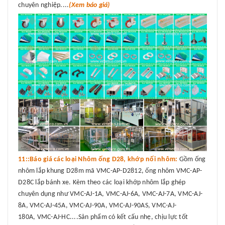
chuyên nghiệp....
(Xem báo giá)
11::Báo giá các loại Nhôm ống D28, khớp nối nhôm:
Gồm ống
nhôm lắp khung D28m mã VMC-AP-D2812, ống nhôm VMC-AP-
D28C lắp bánh xe. Kèm theo các loại khớp nhôm lắp ghép
chuyên dụng như VMC-AJ-1A, VMC-AJ-6A, VMC-AJ-7A, VMC-AJ-
8A, VMC-AJ-45A, VMC-AJ-90A, VMC-AJ-90AS, VMC-AJ-
180A, VMC-AJ-HC....Sản phẩm có kết cấu nhẹ, chịu lực tốt