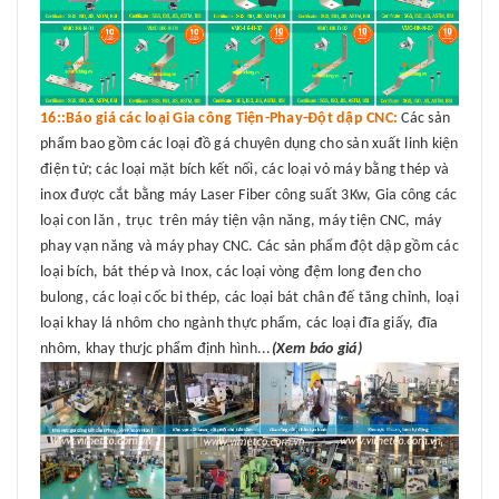
16::Báo giá các loại Gia công Tiện-Phay-Đột dập CNC:
Các sản
phẩm bao gồm các loại đồ gá chuyên dụng cho sản xuất linh kiện
điện tử; các loại mặt bích kết nối, các loại vỏ máy bằng thép và
inox được cắt bằng máy Laser Fiber công suất 3Kw, Gia công các
loại con lăn , trục trên máy tiện vận năng, máy tiện CNC, máy
phay vạn năng và máy phay CNC. Các sản phẩm đột dập gồm các
loại bích, bát thép và Inox, các loại vòng đệm long đen cho
bulong, các loại cốc bi thép, các loại bát chân đế tăng chỉnh, loại
loại khay lá nhôm cho ngành thực phẩm, các loại đĩa giấy, đĩa
nhôm, khay thưjc phẩm định hình...
(Xem báo giá)