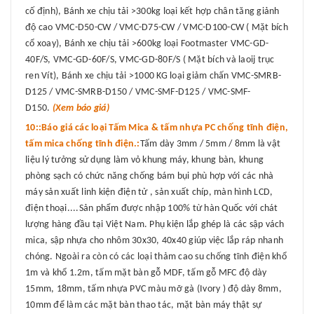
cố định), Bánh xe chịu tải >300kg loại kết hợp chân tăng giảnh
độ cao VMC-D50-CW / VMC-D75-CW / VMC-D100-CW ( Mặt bích
cổ xoay), Bánh xe chịu tải >600kg loại Footmaster VMC-GD-
40F/S, VMC-GD-60F/S, VMC-GD-80F/S ( Mặt bích và laoij trục
ren Vít), Bánh xe chịu tải >1000 KG loại giảm chấn VMC-SMRB-
D125 / VMC-SMRB-D150 / VMC-SMF-D125 / VMC-SMF-
D150.
(Xem báo giá)
10::Báo giá các loại Tấm Mica & tấm nhựa PC chống tĩnh điện,
tấm mica chống tĩnh điện.:
Tấm dày 3mm / 5mm / 8mm là vật
liệu lý tưởng sử dụng làm vỏ khung máy, khung bàn, khung
phòng sạch có chức năng chống bám bụi phù hợp với các nhà
máy sản xuất linh kiện điện tử , sản xuất chíp, màn hình LCD,
điện thoại....Sản phẩm được nhập 100% từ hàn Quốc với chát
lượng hàng đầu tại Việt Nam. Phụ kiện lắp ghép là các sập vách
mica, sập nhựa cho nhôm 30x30, 40x40 giúp việc lắp ráp nhanh
chóng. Ngoài ra còn có các loại thảm cao su chống tĩnh điện khổ
1m và khổ 1.2m, tấm mặt bàn gỗ MDF, tấm gỗ MFC độ dày
15mm, 18mm, tấm nhựa PVC màu mỡ gà (Ivory ) độ dày 8mm,
10mm để làm các mặt bàn thao tác, mặt bàn máy thật sự