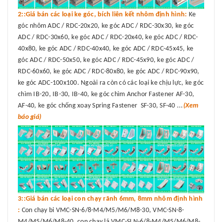
2::Giá bán các loại ke góc, bích liên kết nhôm định hình:
Ke
góc nhôm ADC / RDC-20x20, ke góc ADC / RDC-30x30, ke góc
ADC / RDC-30x60, ke góc ADC / RDC-20x40, ke góc ADC / RDC-
40x80, ke góc ADC / RDC-40x40, ke góc ADC / RDC-45x45, ke
góc ADC / RDC-50x50, ke góc ADC / RDC-45x90, ke góc ADC /
RDC-60x60, ke góc ADC / RDC-80x80, ke góc ADC / RDC-90x90,
ke góc ADC-100x100. Ngoài ra còn có các loại ke chịu lực, ke góc
chìm IB-20, IB-30, IB-40, ke góc chìm Anchor Fastener AF-30,
AF-40, ke góc chống xoay Spring Fastener SF-30, SF-40 ...
(Xem
báo giá)
3::Giá bán các loại con chạy rãnh 6mm, 8mm nhôm định hình
:
Con chạy bi VMC-SN-6/8-M4/M5/M6/M8-30, VMC-SN-8-
M4/M5/M6/M8-40, con chạy lá VMC-SLN-6/8-M4/M5/M6/M8-