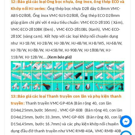
12::Báo giá các loại Ống bọc nhựa, ống Inox, ống thép ECO và
Khớp nối HJ series:
Ống thép bọc nhựa D28 dày 0.8mm VMC-
ABS-D2808, Ống inox VMC-SUS-D2808, Ống thép ECO D28mm
giúp giảm chi phí với 4 màu tiêu chuẩn: VMC-ECO-2810G ( Xám),
VMC-ECO-2810BK (Đen) , VMC-ECO-2810BL (Xanh), VMC-ECO-
2810C (vàng cam). Kết hợp với các loại khớp nối chuyên dụng
như HJ-1B/W, HJ-2B/W, HJ-3B/W, HJ-4B/W, HJ-B/W5, HJ-6B/W,
HJ-7B/W, HJ-8B/W, HJ-45B/W, HJ-90B/W, HJ-180B/W, HJ-
11B/W, HJ-12B/W,...
(Xem báo giá)
13::Báo giá các loại Thanh truyền con lăn và phụ kiện thanh
truyền:
Thanh truyền VMC-GP-40A (Bản rộng 40, con lăn
D34xL25mm,bước 36mm) , VMC-GP-60B (Bản rộng 40, con lăn
D34xL25mm, bước 33.3mm, VMC-GP-60S (Bản rộng 60, con lăn
D15xL45mm, bước 16.7mm) và các phụ kiện khớp nối chuyên
dụng đầu đỡ thanh truyền như VMC-RMB-40A, VMC-RMB-40B,