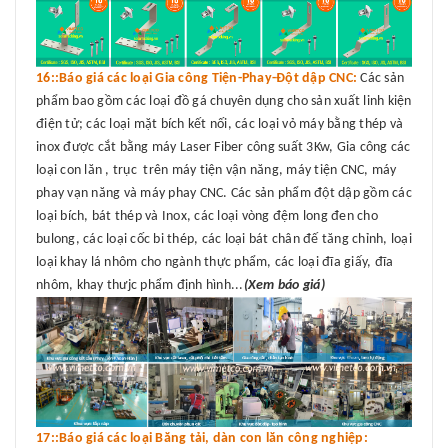
16::Báo giá các loại Gia công Tiện-Phay-Đột dập CNC:
Các sản
phẩm bao gồm các loại đồ gá chuyên dụng cho sản xuất linh kiện
điện tử; các loại mặt bích kết nối, các loại vỏ máy bằng thép và
inox được cắt bằng máy Laser Fiber công suất 3Kw, Gia công các
loại con lăn , trục trên máy tiện vận năng, máy tiện CNC, máy
phay vạn năng và máy phay CNC. Các sản phẩm đột dập gồm các
loại bích, bát thép và Inox, các loại vòng đệm long đen cho
bulong, các loại cốc bi thép, các loại bát chân đế tăng chỉnh, loại
loại khay lá nhôm cho ngành thực phẩm, các loại đĩa giấy, đĩa
nhôm, khay thưjc phẩm định hình...
(Xem báo giá)
17::Báo giá các loại Băng tải, dàn con lăn công nghiệp: