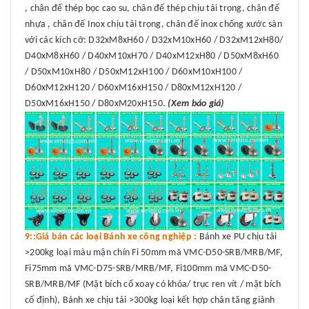
, chân đế thép bọc cao su, chân đế thép chịu tải trọng, chân đế
nhựa , chân đế Inox chịu tải trọng, chân đế inox chống xước sàn
với các kích cỡ: D32xM8xH60 / D32xM10xH60 / D32xM12xH80/
D40xM8xH60 / D40xM10xH70 / D40xM12xH80 / D50xM8xH60
/ D50xM10xH80 / D50xM12xH100 / D60xM10xH100 /
D60xM12xH120 / D60xM16xH150 / D80xM12xH120 /
D50xM16xH150 / D80xM20xH150.
(Xem báo giá)
9::Giá bán các loại Bánh xe công nghiệp :
Bánh xe PU chịu tải
>200kg loại màu mận chín Fi 50mm mã VMC-D50-SRB/MRB/MF,
Fi75mm mã VMC-D75-SRB/MRB/MF, Fi100mm mã VMC-D50-
SRB/MRB/MF (Mặt bích cổ xoay có khóa/ trục ren vít / mặt bích
cố định), Bánh xe chịu tải >300kg loại kết hợp chân tăng giảnh