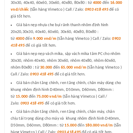
30x30, 40x40, 60x60, 30x60, 40x80, 80x80 : từ
4000
đến
16.000
vnd/chiếc
(Sẵn hàng Vimetco ) Call / Zalo:
0903 418 495
để có
giá tốt hơn.
Giá bán nẹp nhựa che bụi rãnh thanh nhôm định hình
20x20,30x30, 40x40, 60x60, 30x60, 40x80, 80x80 :
từ
4000
đến
9.000 vnd/m
(Sẵn hàng Vimetco ) Call / Zalo:
0903
418 495
để có giá tốt hơn.
Giá bán nẹp nẹp vách mika, sập vách mika tâm PC cho nhôm
30x30, nhôm 40x40, nhôm 30x60, nhôm 40x80, nhôm 60x60,
nhôm 80x80 : từ
30.000
đến
65.000 vnd/m
(Sẵn hàng Vimetco )
Call / Zalo:
0903 418 495
để có giá tốt hơn.
Giá bán chân tăng chỉnh, ren tăng chỉnh, chân máy dùng cho
khung nhôm định hình D40mm, D50mm, D60mm, D80mm :
từ
15.000
đến
75.000 vnd/m
(Sẵn hàng Vimetco ) Call /
Zalo:
0903 418 495
để có giá tốt hơn.
Giá bán chân tăng chỉnh, ren tăng chỉnh, chân máy, chân
chịu tải trọng dùng cho máy và khung nhôm định hình D40mm,
D50mm, D60mm, D80mm : từ
15.000
đến
180.000 vnd/m
(Sẵn
hàng Vimetco ) Call / Zalo:
0903 418 495
để có giá tốt hơn.