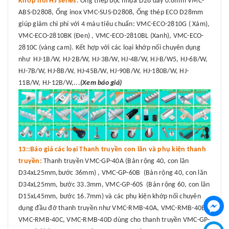
Khớp nối HJ series:
Ống thép bọc nhựa D28 dày 0.8mm VMC-
ABS-D2808, Ống inox VMC-SUS-D2808, Ống thép ECO D28mm
giúp giảm chi phí với 4 màu tiêu chuẩn: VMC-ECO-2810G ( Xám),
VMC-ECO-2810BK (Đen) , VMC-ECO-2810BL (Xanh), VMC-ECO-
2810C (vàng cam). Kết hợp với các loại khớp nối chuyên dụng
như HJ-1B/W, HJ-2B/W, HJ-3B/W, HJ-4B/W, HJ-B/W5, HJ-6B/W,
HJ-7B/W, HJ-8B/W, HJ-45B/W, HJ-90B/W, HJ-180B/W, HJ-
11B/W, HJ-12B/W,...
(Xem báo giá)
13::Báo giá các loại Thanh truyền con lăn và phụ kiện thanh
truyền:
Thanh truyền VMC-GP-40A (Bản rộng 40, con lăn
D34xL25mm,bước 36mm) , VMC-GP-60B (Bản rộng 40, con lăn
D34xL25mm, bước 33.3mm, VMC-GP-60S (Bản rộng 60, con lăn
D15xL45mm, bước 16.7mm) và các phụ kiện khớp nối chuyên
dụng đầu đỡ thanh truyền như VMC-RMB-40A, VMC-RMB-40B,
VMC-RMB-40C, VMC-RMB-40D dùng cho thanh truyền VMC-GP-