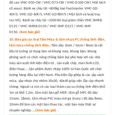
độ cao VMC-D50-CW / VMC-D75-CW / VMC-D100-CW ( Mặt bích
cổ xoay), Bánh xe chịu tải >600kg loại Footmaster VMC-GD-
40F/S, VMC-GD-60F/S, VMC-GD-80F/S ( Mặt bích và laoij trục
ren Vít), Bánh xe chịu tải >1000 KG loại giảm chấn VMC-SMRB-
D125 / VMC-SMRB-D150 / VMC-SMF-D125 / VMC-SMF-
D150.
(Xem báo giá)
10::Báo giá các loại Tấm Mica & tấm nhựa PC chống tĩnh điện,
tấm mica chống tĩnh điện.:
Tấm dày 3mm / 5mm / 8mm là vật
liệu lý tưởng sử dụng làm vỏ khung máy, khung bàn, khung
phòng sạch có chức năng chống bám bụi phù hợp với các nhà
máy sản xuất linh kiện điện tử , sản xuất chíp, màn hình LCD,
điện thoại....Sản phẩm được nhập 100% từ hàn Quốc với chát
lượng hàng đầu tại Việt Nam. Phụ kiện lắp ghép là các sập vách
mica, sập nhựa cho nhôm 30x30, 40x40 giúp việc lắp ráp nhanh
chóng. Ngoài ra còn có các loại thảm cao su chống tĩnh điện khổ
1m và khổ 1.2m, tấm mặt bàn gỗ MDF, tấm gỗ MFC độ dày
15mm, 18mm, tấm nhựa PVC màu mỡ gà (Ivory ) độ dày 8mm,
10mm để làm các mặt bàn thao tác, mặt bàn máy thật sự
chuyên nghiệp....
(Xem báo giá)