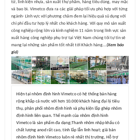
tử, linh kiện nhựa, sản xuất thự phẩm, hàng tiêu dùng, may mặc
và bao bì. Vimetco đưa ra các giải pháp tối ưu phù hợp với từng
ngành- Lĩnh vực với phương châm đem lại hiệu quả sủ dụng với
chi phí đầu tư hợp lý nhất cho khách hàng. Với quy mô sản xuất
công nghiệp rộng lớn và kinh nghiệm 11 năm trong lĩnh vực sản
xuất hàng công nghiệp phụ trợ tại Việt Nam chúng tôi tự tin sẽ
mang lại những sản phẩm tốt nhất tới Khách hàng...
(Xem báo
giá)
Hiện tại nhôm định hình Vimetco có hệ thống bán hàng
rộng khắp cả nước với hơn 10.000 khách hàng đại lý tiêu
thụ, phân phối nhôm định hình và phụ kiện lắp ghép nhôm
định hình liên quan. Thế mạnh của nhôm định hình
Vimetco là sản phẩm đa dạng;Thanh nhôm nhập khẩu có
chất lượng anod rất cao, tính lắp lẫn linh hoạt; giá bán
nhôm định hình Vimetco luôn rẻ nhất thị trường, Hỗ trợ