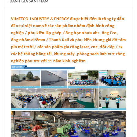
ĐÁNH GIÁ SẢN PHẨM
VIMETCO INDUSTRY & ENERGY được biết đến là công ty dẫn
đầu tại việt nam về các sản phẩm nhôm định hình công
nghiệp / phụ kiện lắp ghép / ống bọc nhựa abs, ống Eco,
ống nhôm d28mm / Thanh Rail và phụ kiện khung giá đỡ tấm
pin mặt trời / các sản phẩm gia công laser, cnc, đột dập / sx
các hệ thống băng tải, khung máy ,phòng sạch lĩnh vực công
nghiệp phụ trợ với 11 năm kinh nghiệm.