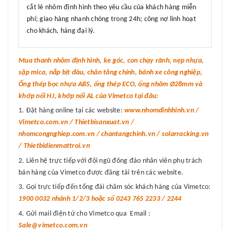
cắt lẻ nhôm định hình theo yêu cầu của khách hàng miễn
phí; giao hàng nhanh chóng trong 24h; công nợ linh hoạt
cho khách, hàng đại lý.
Mua thanh nhôm định hình, ke góc, con chạy rãnh, nẹp nhựa,
sập mica, nắp bịt đàu, chân tăng chỉnh, bánh xe công nghiệp,
Ống thép bọc nhựa ABS, ống thép ECO, ống nhôm Ø28mm và
khớp nối HJ, khớp nối AL của Vimetco tại đâu:
Đặt hàng online tại các website:
www.nhomdinhhinh.vn /
Vimetco.com.vn / Thietbisanxuat.vn /
nhomcongnghiep.com.vn / chantangchinh.vn / solarracking.vn
/ Thietbidienmattroi.vn
Liên hệ trực tiếp với đội ngũ đông đảo nhân viên phụ trách
bán hàng của Vimetco được đăng tải trên các website.
Gọi trực tiếp đến tổng đài chăm sóc khách hàng của Vimetco:
1900 0032 nhánh 1/2/3 hoặc số 0243 765 2233 / 2244
Gửi mail điện tử cho Vimetco qua Email :
Sale@vimetco.com.vn