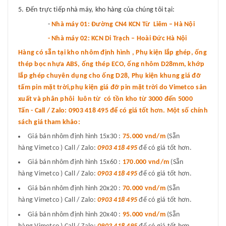
Đến trực tiếp nhà máy, kho hàng của chúng tôi tại:
-
Nhà máy 01: Đường CN4 KCN Từ Liêm – Hà Nội
- Nhà máy 02: KCN Di Trạch – Hoài Đức Hà Nội
Hàng có sẵn tại kho nhôm định hình , Phụ kiện lắp ghép, ống
thép bọc nhựa ABS, ống thép ECO, ống nhôm D28mm, khớp
lắp ghép chuyên dụng cho ống D28, Phụ kiện khung giá đỡ
tấm pin mặt trời,phụ kiện giá đỡ pin mặt trời do Vimetco sản
xuất và phân phôi luôn từ có tồn kho từ 3000 đến 5000
Tấn - Call / Zalo: 0903 418 495 để có giá tốt hơn. Một số chính
sách giá tham khảo:
Giá bán nhôm định hình 15x30 :
75.000 vnd
/m
(Sẵn
hàng Vimetco ) Call / Zalo:
0903 418 495
để có giá tốt hơn.
Giá bán nhôm định hình 15x60 :
170.000 vnd/m
(Sẵn
hàng Vimetco ) Call / Zalo:
0903 418 495
để có giá tốt hơn.
Giá bán nhôm định hình 20x20 :
70.000 vnd/m
(Sẵn
hàng Vimetco ) Call / Zalo:
0903 418 495
để có giá tốt hơn.
Giá bán nhôm định hình 20x40 :
95.000 vnd/m
(Sẵn