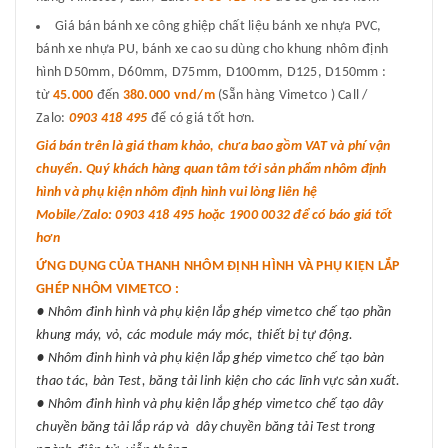
Giá bán bánh xe công ghiệp chất liệu bánh xe nhựa PVC,
bánh xe nhựa PU, bánh xe cao su dùng cho khung nhôm định
hình D50mm, D60mm, D75mm, D100mm, D125, D150mm :
từ
45.000
đến
380.000 vnd/m
(Sẵn hàng Vimetco ) Call /
Zalo:
0903 418 495
để có giá tốt hơn.
Giá bán trên là giá tham khảo, chưa bao gồm VAT và phí vận
chuyển. Quý khách hàng quan tâm tới sản phẩm nhôm định
hình và phụ kiện nhôm định hình vui lòng liên hệ
Mobile/Zalo: 0903 418 495 hoặc 1900 0032 để có báo giá tốt
hơn
ỨNG DỤNG CỦA THANH NHÔM ĐỊNH HÌNH VÀ PHỤ KIỆN LẮP
GHÉP NHÔM VIMETCO :
● Nhôm đinh hình và phụ kiện lắp ghép vimetco chế tạo phần
khung máy, vỏ, các module máy móc, thiết bị tự động.
● Nhôm đinh hình và phụ kiện lắp ghép vimetco chế tạo bàn
thao tác, bàn Test, băng tải linh kiện cho các lĩnh vực sản xuất.
● Nhôm đinh hình và phụ kiện lắp ghép vimetco chế tạo dây
chuyền băng tải lắp ráp và dây chuyền băng tải Test trong