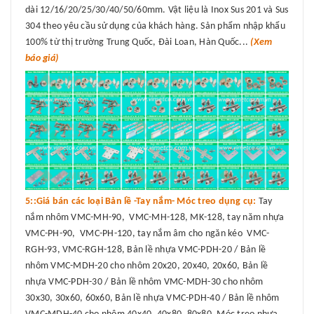
dài 12/16/20/25/30/40/50/60mm. Vật liệu là Inox Sus 201 và Sus
304 theo yêu cầu sử dụng của khách hàng. Sản phẩm nhập khẩu
100% từ thị trường Trung Quốc, Đài Loan, Hàn Quốc...
(Xem
báo giá)
5::Giá bán các loại Bản lề -Tay nắm- Móc treo dụng cụ:
Tay
nắm nhôm VMC-MH-90, VMC-MH-128, MK-128, tay năm nhựa
VMC-PH-90, VMC-PH-120, tay nắm âm cho ngăn kéo VMC-
RGH-93, VMC-RGH-128, Bản lề nhựa VMC-PDH-20 / Bản lề
nhôm VMC-MDH-20 cho nhôm 20x20, 20x40, 20x60, Bản lề
nhựa VMC-PDH-30 / Bản lề nhôm VMC-MDH-30 cho nhôm
30x30, 30x60, 60x60, Bản lề nhựa VMC-PDH-40 / Bản lề nhôm