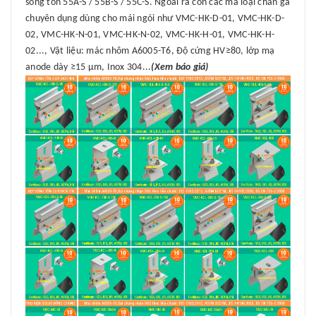
sóng tôn 55A-S / 55B-S / 55C-S. Ngoài ra còn các mã loại chân gá
chuyên dụng dùng cho mái ngói như VMC-HK-D-01, VMC-HK-D-
02, VMC-HK-N-01, VMC-HK-N-02, VMC-HK-H-01, VMC-HK-H-
02..., Vật liệu: mác nhôm A6005-T6, Độ cứng HV≥80, lớp mạ
anode dày ≥15 μm, Inox 304...
(Xem báo giá)