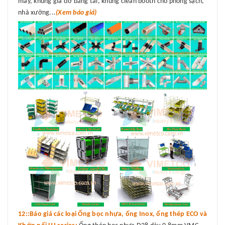
máy, khung giá đỡ băng tải, khung clean booth cho phòng sạch,
nhà xưởng...
(Xem báo giá)
12::Báo giá các loại Ống bọc nhựa, ống Inox, ống thép ECO và