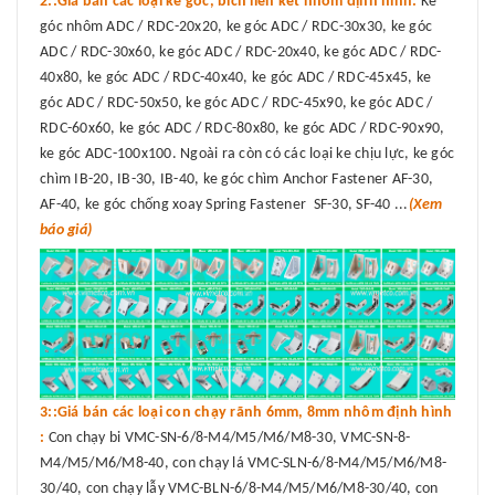
2::Giá bán các loại ke góc, bích liên kết nhôm định hình:
Ke
góc nhôm ADC / RDC-20x20, ke góc ADC / RDC-30x30, ke góc
ADC / RDC-30x60, ke góc ADC / RDC-20x40, ke góc ADC / RDC-
40x80, ke góc ADC / RDC-40x40, ke góc ADC / RDC-45x45, ke
góc ADC / RDC-50x50, ke góc ADC / RDC-45x90, ke góc ADC /
RDC-60x60, ke góc ADC / RDC-80x80, ke góc ADC / RDC-90x90,
ke góc ADC-100x100. Ngoài ra còn có các loại ke chịu lực, ke góc
chìm IB-20, IB-30, IB-40, ke góc chìm Anchor Fastener AF-30,
AF-40, ke góc chống xoay Spring Fastener SF-30, SF-40 ...
(Xem
báo giá)
3::Giá bán các loại con chạy rãnh 6mm, 8mm nhôm định hình
:
Con chạy bi VMC-SN-6/8-M4/M5/M6/M8-30, VMC-SN-8-
M4/M5/M6/M8-40, con chạy lá VMC-SLN-6/8-M4/M5/M6/M8-
30/40, con chạy lẫy VMC-BLN-6/8-M4/M5/M6/M8-30/40, con