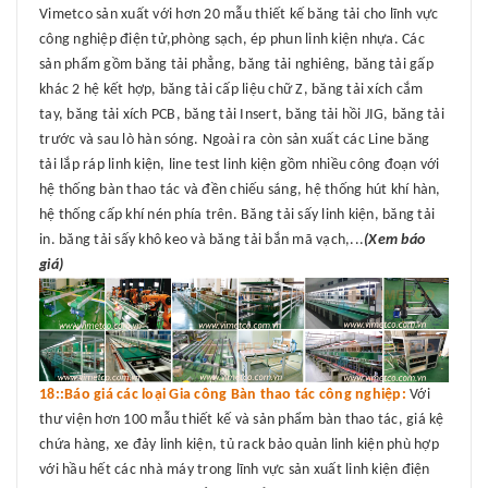
Vimetco sản xuất với hơn 20 mẫu thiết kế băng tải cho lĩnh vực
công nghiệp điện tử,phòng sạch, ép phun linh kiện nhựa. Các
sản phẩm gồm băng tải phẳng, băng tải nghiêng, băng tải gấp
khác 2 hệ kết hợp, băng tải cấp liệu chữ Z, băng tải xích cắm
tay, băng tải xích PCB, băng tải Insert, băng tải hồi JIG, băng tải
trước và sau lò hàn sóng. Ngoài ra còn sản xuất các Line băng
tải lắp ráp linh kiện, line test linh kiện gồm nhiều công đoạn với
hệ thống bàn thao tác và đền chiếu sáng, hệ thống hút khí hàn,
hệ thống cấp khí nén phía trên. Băng tải sấy linh kiện, băng tải
in. băng tải sấy khô keo và băng tải bắn mã vạch,...
(Xem báo
giá)
18::Báo giá các loại Gia công Bàn thao tác công nghiệp:
Với
thư viện hơn 100 mẫu thiết kế và sản phẩm bàn thao tác, giá kệ
chứa hàng, xe đảy linh kiện, tủ rack bảo quản linh kiện phù hợp
với hầu hết các nhà máy trong lĩnh vực sản xuất linh kiện điện