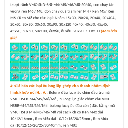
trượt rãnh VMC-SND-6/8-M4/M5/M6/M8-30/40, con chạy tán
vuông ren M6 / M8, Con chạy quả trám ren M4 / Ren M5/ Ren
M6 / Ren M8 cho các loại: Nhôm 15x30, 20x20, 20x40, 20x40A,
20x60, 30x30, 30x60, 30x90, 30x120,40x40, 40x80, 45x45,
45x90, 50x50, 50x100, 60x60, 80x80, 90x90, 100x100
(Xem báo
giá)
4::Giá bán các loại Bulong lắp ghép cho thanh nhôm định
hình,khớp nối HJ, AJ:
Bulong đầu lục giác chìm đầu trụ mã
VMC-HSCB-M4/M5/M6/M8 , bulong lục giác chỏm cầu VMC-
HSBB-M4/M5/M6/M8, bulong lục giác đầu côn ( đầu bằng) mã
VMC-HSFB-M4/M5/M6/M8 với các kích cỡ Ren M4x dài
10/12/16mm , Ren M5x dài 10/12/16/20/25mm , Ren M6x
dài 10/12/16/20/25/30/40mm, ren M8x