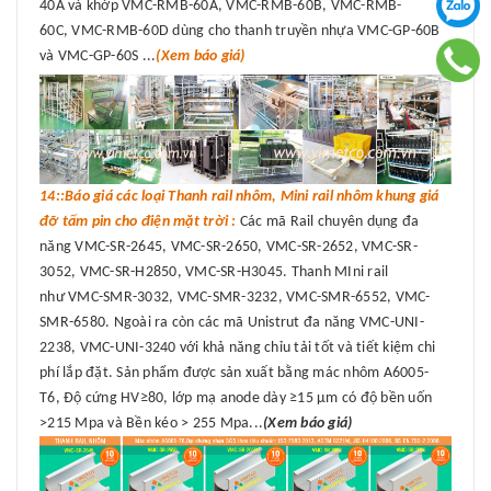
40A và khớp VMC-RMB-60A, VMC-RMB-60B, VMC-RMB-
60C, VMC-RMB-60D dùng cho thanh truyền nhựa VMC-GP-60B
và VMC-GP-60S ...
(Xem báo giá)
14::Báo giá các loại Thanh rail nhôm, Mini rail nhôm khung giá
đỡ tấm pin cho điện mặt trời :
Các mã Rail chuyên dụng đa
năng VMC-SR-2645, VMC-SR-2650, VMC-SR-2652, VMC-SR-
3052, VMC-SR-H2850, VMC-SR-H3045. Thanh MIni rail
như VMC-SMR-3032, VMC-SMR-3232, VMC-SMR-6552, VMC-
SMR-6580. Ngoài ra còn các mã Unistrut đa năng VMC-UNI-
2238, VMC-UNI-3240 với khả năng chỉu tải tốt và tiết kiệm chi
phí lắp đặt. Sản phẩm được sản xuất bằng mác nhôm A6005-
T6, Độ cứng HV≥80, lớp mạ anode dày ≥15 μm có độ bền uốn
>215 Mpa và Bền kéo > 255 Mpa...
(Xem báo giá)