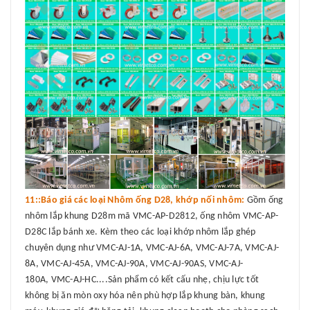
11::Báo giá các loại Nhôm ống D28, khớp nối nhôm:
Gồm ống
nhôm lắp khung D28m mã VMC-AP-D2812, ống nhôm VMC-AP-
D28C lắp bánh xe. Kèm theo các loại khớp nhôm lắp ghép
chuyên dụng như VMC-AJ-1A, VMC-AJ-6A, VMC-AJ-7A, VMC-AJ-
8A, VMC-AJ-45A, VMC-AJ-90A, VMC-AJ-90AS, VMC-AJ-
180A, VMC-AJ-HC....Sản phẩm có kết cấu nhẹ, chịu lực tốt
không bị ăn mòn oxy hóa nên phù hợp lắp khung bàn, khung