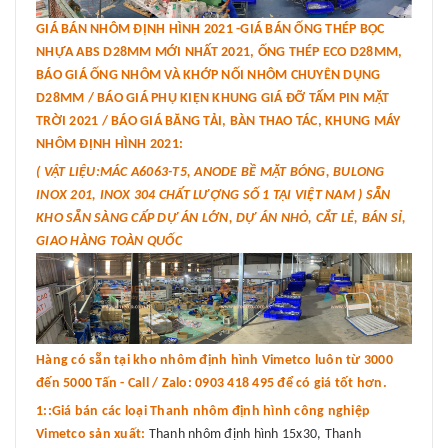
GIÁ BÁN NHÔM ĐỊNH HÌNH 2021 -GIÁ BÁN ỐNG THÉP BỌC
NHỰA ABS D28MM MỚI NHẤT 2021, ỐNG THÉP ECO D28MM,
BÁO GIÁ ỐNG NHÔM VÀ KHỚP NỐI NHÔM CHUYÊN DỤNG
D28MM / BÁO GIÁ PHỤ KIỆN KHUNG GIÁ ĐỠ TẤM PIN MẶT
TRỜI 2021 / BÁO GIÁ BĂNG TẢI, BÀN THAO TÁC, KHUNG MÁY
NHÔM ĐỊNH HÌNH 2021:
( VẬT LIỆU:MÁC A6063-T5, ANODE BỀ MẶT BÓNG, BULONG
INOX 201, INOX 304 CHẤT LƯỢNG SỐ 1 TẠI VIỆT NAM ) SẴN
KHO SẴN SÀNG CẤP DỰ ÁN LỚN, DỰ ÁN NHỎ, CẮT LẺ, BÁN SỈ,
GIAO HÀNG TOÀN QUỐC
Hàng có sẵn tại kho nhôm định hình Vimetco luôn từ 3000
đến 5000 Tấn - Call / Zalo: 0903 418 495 để có giá tốt hơn.
1::Giá bán các loại Thanh nhôm định hình công nghiệp
Vimetco sản xuất:
Thanh nhôm định hình 15x30, Thanh