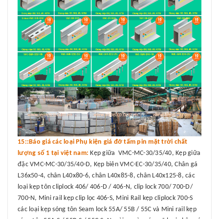
15::Báo giá các loại Phụ kiện giá đỡ tấm pin mặt trời chất
lượng số 1 tại việt nam:
Kẹp giữa VMC-MC-30/35/40, Kẹp giữa
đặc VMC-MC-30/35/40-D, Kẹp biên VMC-EC-30/35/40, Chân gá
L36x50-4, chân L40x80-6, chân L40x85-8, chân L40x125-8, các
loại kẹp tôn cliplock 406/ 406-D / 406-N, clip lock 700/ 700-D/
700-N, Mini rail kẹp clip lọc 406-S, Mini Rail kẹp cliplock 700-S
các loại kẹp sóng tôn Seam lock 55A/ 55B / 55C và Mini rail kẹp