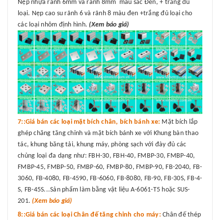
Nẹp nhựa rãnh 6mm và rãnh 8mm màu sắc Đen, + trắng đủ
loại. Nẹp cao su rãnh 6 và rãnh 8 màu đen +trắng đủ loại cho
các loại nhôm định hình.
(Xem báo giá)
7::Giá bán các loại mặt bích chân, bích bánh xe:
Mặt bích lắp
ghép chăng tăng chỉnh và mặt bích bánh xe với Khung bàn thao
tác, khung băng tải, khung máy, phòng sạch với đày đủ các
chủng loại đa dạng như: FBH-30, FBH-40, FMBP-30, FMBP-40,
FMBP-45, FMBP-50, FMBP-60, FMBP-80, FMBP-90, FB-2040, FB-
3060, FB-4080, FB-4590, FB-6060, FB-8080, FB-90, FB-30S, FB-4-
S, FB-45S...Sản phẩm làm bằng vật liệu A-6061-T5 hoặc SUS-
201.
(Xem báo giá)
8::Giá bán các loại Chân đế tăng chỉnh cho máy:
Chân đế thép