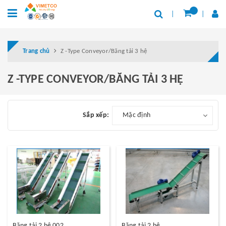
Trang chủ
Z -Type Conveyor/Băng tải 3 hệ
Z -TYPE CONVEYOR/BĂNG TẢI 3 HỆ
Sắp xếp:
Mặc định
Băng tải 2 hệ 002
Băng tải 2 hệ