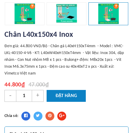
Chân L40x150x4 Inox
Đơn giá: 44.800 VND/Bộ - Chân gá L40xH150xT4mm - Model : VMC-
LKL-40150-4-V6 - KT: L40xW40xH150xT4mm - Vật liệu: Inox 304, dập
nhám - Con Nut nhôm M8 x 1 pcs - Bulong+ đệm: M8x20x 1pcs - Vít
Inox M6.3x75mm x 1pcs - Đệm cao su 40x40xT2 x pcs - Xuất xứ:
Vimetco Việt nam
44.800₫
47.000₫
-
+
ĐẶT HÀNG
Chia sẻ: