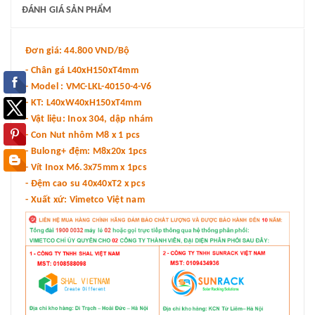
ĐÁNH GIÁ SẢN PHẨM
Đơn giá: 44.800 VND/Bộ
- Chân gá L40xH150xT4mm
- Model : VMC-LKL-40150-4-V6
- KT: L40xW40xH150xT4mm
- Vật liệu: Inox 304, dập nhám
- Con Nut nhôm M8 x 1 pcs
- Bulong+ đệm: M8x20x 1pcs
- Vít Inox M6.3x75mm x 1pcs
- Đệm cao su 40x40xT2 x pcs
- Xuất xứ: Vimetco Việt nam