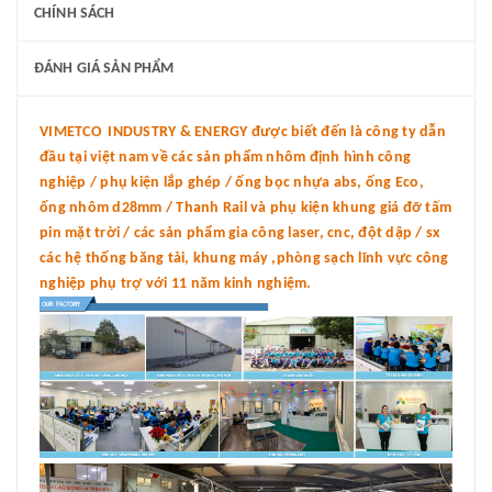
CHÍNH SÁCH
ĐÁNH GIÁ SẢN PHẨM
VIMETCO INDUSTRY & ENERGY được biết đến là công ty dẫn
đầu tại việt nam về các sản phẩm nhôm định hình công
nghiệp / phụ kiện lắp ghép / ống bọc nhựa abs, ống Eco,
ống nhôm d28mm / Thanh Rail và phụ kiện khung giá đỡ tấm
pin mặt trời / các sản phẩm gia công laser, cnc, đột dập / sx
các hệ thống băng tải, khung máy ,phòng sạch lĩnh vực công
nghiệp phụ trợ với 11 năm kinh nghiệm.