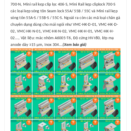
700-N, Mini rail kẹp clip lọc 406-S, Mini Rail kẹp cliplock 700-S
các loại kẹp sóng tôn Seam lock 55A/ 55B / 55C và Mini rail kẹp
sóng tôn 55A-S / 55B-S / 55C-S. Ngoài ra còn các mã loại chân gá
chuyên dụng dùng cho mái ngói như VMC-HK-D-01, VMC-HK-D-
02, VMC-HK-N-01, VMC-HK-N-02, VMC-HK-H-01, VMC-HK-H-
02..., Vật liệu: mác nhôm A6005-T6, Độ cứng HV≥80, lớp mạ
anode dày ≥15 μm, Inox 304...
(Xem báo giá)