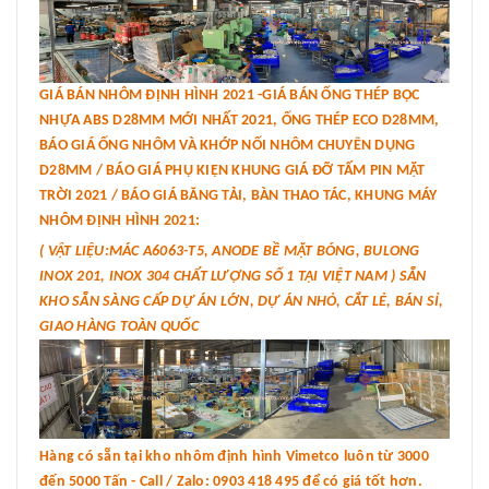
GIÁ BÁN NHÔM ĐỊNH HÌNH 2021 -GIÁ BÁN ỐNG THÉP BỌC
NHỰA ABS D28MM MỚI NHẤT 2021, ỐNG THÉP ECO D28MM,
BÁO GIÁ ỐNG NHÔM VÀ KHỚP NỐI NHÔM CHUYÊN DỤNG
D28MM / BÁO GIÁ PHỤ KIỆN KHUNG GIÁ ĐỠ TẤM PIN MẶT
TRỜI 2021 / BÁO GIÁ BĂNG TẢI, BÀN THAO TÁC, KHUNG MÁY
NHÔM ĐỊNH HÌNH 2021:
( VẬT LIỆU:MÁC A6063-T5, ANODE BỀ MẶT BÓNG, BULONG
INOX 201, INOX 304 CHẤT LƯỢNG SỐ 1 TẠI VIỆT NAM ) SẴN
KHO SẴN SÀNG CẤP DỰ ÁN LỚN, DỰ ÁN NHỎ, CẮT LẺ, BÁN SỈ,
GIAO HÀNG TOÀN QUỐC
Hàng có sẵn tại kho nhôm định hình Vimetco luôn từ 3000
đến 5000 Tấn - Call / Zalo: 0903 418 495 để có giá tốt hơn.