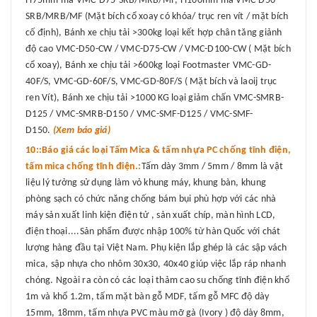
Fi75mm mã VMC-D75-SRB/MRB/MF, Fi100mm mã VMC-D50-
SRB/MRB/MF (Mặt bích cổ xoay có khóa/ trục ren vít / mặt bích
cố định), Bánh xe chịu tải >300kg loại kết hợp chân tăng giảnh
độ cao VMC-D50-CW / VMC-D75-CW / VMC-D100-CW ( Mặt bích
cổ xoay), Bánh xe chịu tải >600kg loại Footmaster VMC-GD-
40F/S, VMC-GD-60F/S, VMC-GD-80F/S ( Mặt bích và laoij trục
ren Vít), Bánh xe chịu tải >1000 KG loại giảm chấn VMC-SMRB-
D125 / VMC-SMRB-D150 / VMC-SMF-D125 / VMC-SMF-
D150.
(Xem báo giá)
10::Báo giá các loại Tấm Mica & tấm nhựa PC chống tĩnh điện,
tấm mica chống tĩnh điện.:
Tấm dày 3mm / 5mm / 8mm là vật
liệu lý tưởng sử dụng làm vỏ khung máy, khung bàn, khung
phòng sạch có chức năng chống bám bụi phù hợp với các nhà
máy sản xuất linh kiện điện tử , sản xuất chíp, màn hình LCD,
điện thoại....Sản phẩm được nhập 100% từ hàn Quốc với chát
lượng hàng đầu tại Việt Nam. Phụ kiện lắp ghép là các sập vách
mica, sập nhựa cho nhôm 30x30, 40x40 giúp việc lắp ráp nhanh
chóng. Ngoài ra còn có các loại thảm cao su chống tĩnh điện khổ
1m và khổ 1.2m, tấm mặt bàn gỗ MDF, tấm gỗ MFC độ dày
15mm, 18mm, tấm nhựa PVC màu mỡ gà (Ivory ) độ dày 8mm,