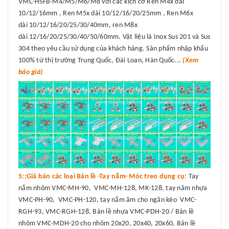
VMC-HSFB-M4/M5/M6/M8 với các kích cỡ Ren M4x dài
10/12/16mm , Ren M5x dài 10/12/16/20/25mm , Ren M6x
dài 10/12/16/20/25/30/40mm, ren M8x
dài 12/16/20/25/30/40/50/60mm. Vật liệu là Inox Sus 201 và Sus
304 theo yêu cầu sử dụng của khách hàng. Sản phẩm nhập khẩu
100% từ thị trường Trung Quốc, Đài Loan, Hàn Quốc...
(Xem
báo giá)
5::Giá bán các loại Bản lề -Tay nắm- Móc treo dụng cụ:
Tay
nắm nhôm VMC-MH-90, VMC-MH-128, MK-128, tay năm nhựa
VMC-PH-90, VMC-PH-120, tay nắm âm cho ngăn kéo VMC-
RGH-93, VMC-RGH-128, Bản lề nhựa VMC-PDH-20 / Bản lề
nhôm VMC-MDH-20 cho nhôm 20x20, 20x40, 20x60, Bản lề