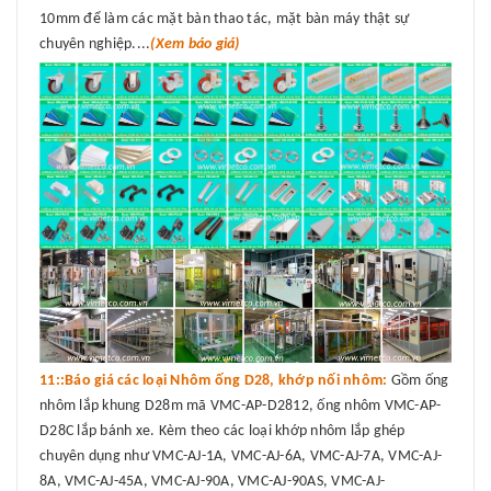
10mm để làm các mặt bàn thao tác, mặt bàn máy thật sự
chuyên nghiệp....
(Xem báo giá)
11::Báo giá các loại Nhôm ống D28, khớp nối nhôm:
Gồm ống
nhôm lắp khung D28m mã VMC-AP-D2812, ống nhôm VMC-AP-
D28C lắp bánh xe. Kèm theo các loại khớp nhôm lắp ghép
chuyên dụng như VMC-AJ-1A, VMC-AJ-6A, VMC-AJ-7A, VMC-AJ-
8A, VMC-AJ-45A, VMC-AJ-90A, VMC-AJ-90AS, VMC-AJ-