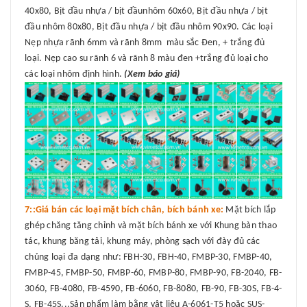
40x80, Bịt đầu nhựa / bịt đầunhôm 60x60, Bịt đầu nhựa / bịt
đầu nhôm 80x80, Bịt đầu nhựa / bịt đầu nhôm 90x90. Các loại
Nẹp nhựa rãnh 6mm và rãnh 8mm màu sắc Đen, + trắng đủ
loại. Nẹp cao su rãnh 6 và rãnh 8 màu đen +trắng đủ loại cho
các loại nhôm định hình.
(Xem báo giá)
7::Giá bán các loại mặt bích chân, bích bánh xe:
Mặt bích lắp
ghép chăng tăng chỉnh và mặt bích bánh xe với Khung bàn thao
tác, khung băng tải, khung máy, phòng sạch với đày đủ các
chủng loại đa dạng như: FBH-30, FBH-40, FMBP-30, FMBP-40,
FMBP-45, FMBP-50, FMBP-60, FMBP-80, FMBP-90, FB-2040, FB-
3060, FB-4080, FB-4590, FB-6060, FB-8080, FB-90, FB-30S, FB-4-
S, FB-45S...Sản phẩm làm bằng vật liệu A-6061-T5 hoặc SUS-