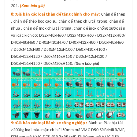
201.
(Xem báo giá)
8::Giá bán các loại Chân đế tăng chỉnh cho máy:
Chân đế thép
, chân đế thép bọc cao su, chân đế thép chịu tải trọng, chân đế
nhựa , chân đế Inox chịu tải trọng, chân đế inox chống xước sàn
với các kích cỡ: D32xM8xH60 / D32xM10xH60 / D32xM12xH80/
D40xM8xH60 / D40xM10xH70 / D40xM12xH80 / D50xM8xH60
/ D50xM10xH80 / D50xM12xH100 / D60xM10xH100 /
D60xM12xH120 / D60xM16xH150 / D80xM12xH120 /
D50xM16xH150 / D80xM20xH150.
(Xem báo giá)
9::Giá bán các loại Bánh xe công nghiệp :
Bánh xe PU chịu tải
>200kg loại màu mận chín Fi 50mm mã VMC-D50-SRB/MRB/MF,