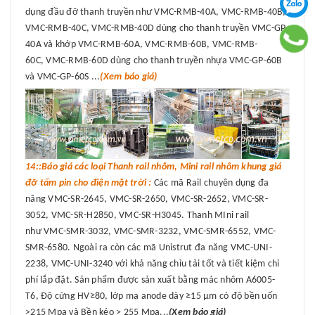
dụng đầu đỡ thanh truyền như VMC-RMB-40A, VMC-RMB-40B,
VMC-RMB-40C, VMC-RMB-40D dùng cho thanh truyền VMC-GP-
40A và khớp VMC-RMB-60A, VMC-RMB-60B, VMC-RMB-
60C, VMC-RMB-60D dùng cho thanh truyền nhựa VMC-GP-60B
và VMC-GP-60S ...
(Xem báo giá)
14::Báo giá các loại Thanh rail nhôm, Mini rail nhôm khung giá
đỡ tấm pin cho điện mặt trời :
Các mã Rail chuyên dụng đa
năng VMC-SR-2645, VMC-SR-2650, VMC-SR-2652, VMC-SR-
3052, VMC-SR-H2850, VMC-SR-H3045. Thanh MIni rail
như VMC-SMR-3032, VMC-SMR-3232, VMC-SMR-6552, VMC-
SMR-6580. Ngoài ra còn các mã Unistrut đa năng VMC-UNI-
2238, VMC-UNI-3240 với khả năng chỉu tải tốt và tiết kiệm chi
phí lắp đặt. Sản phẩm được sản xuất bằng mác nhôm A6005-
T6, Độ cứng HV≥80, lớp mạ anode dày ≥15 μm có độ bền uốn
>215 Mpa và Bền kéo > 255 Mpa...
(Xem báo giá)