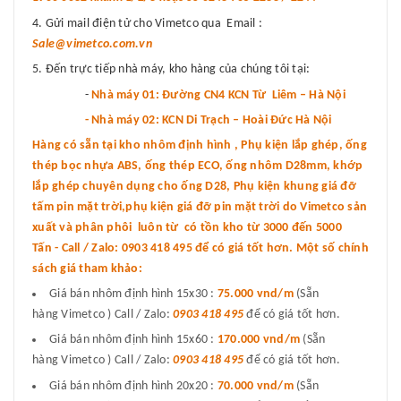
Gửi mail điện tử cho Vimetco qua Email :
Sale@vimetco.com.vn
Đến trực tiếp nhà máy, kho hàng của chúng tôi tại:
-
Nhà máy 01: Đường CN4 KCN Từ Liêm – Hà Nội
- Nhà máy 02: KCN Di Trạch – Hoài Đức Hà Nội
Hàng có sẵn tại kho nhôm định hình , Phụ kiện lắp ghép, ống
thép bọc nhựa ABS, ống thép ECO, ống nhôm D28mm, khớp
lắp ghép chuyên dụng cho ống D28, Phụ kiện khung giá đỡ
tấm pin mặt trời,phụ kiện giá đỡ pin mặt trời do Vimetco sản
xuất và phân phôi luôn từ có tồn kho từ 3000 đến 5000
Tấn - Call / Zalo: 0903 418 495 để có giá tốt hơn. Một số chính
sách giá tham khảo:
Giá bán nhôm định hình 15x30 :
75.000 vnd
/m
(Sẵn
hàng Vimetco ) Call / Zalo:
0903 418 495
để có giá tốt hơn.
Giá bán nhôm định hình 15x60 :
170.000 vnd/m
(Sẵn
hàng Vimetco ) Call / Zalo:
0903 418 495
để có giá tốt hơn.
Giá bán nhôm định hình 20x20 :
70.000 vnd/m
(Sẵn