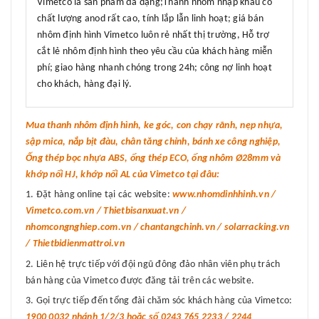
Vimetco là sản phẩm đa dạng;Thanh nhôm nhập khẩu có
chất lượng anod rất cao, tính lắp lẫn linh hoạt; giá bán
nhôm định hình Vimetco luôn rẻ nhất thị trường, Hỗ trợ
cắt lẻ nhôm định hình theo yêu cầu của khách hàng miễn
phí; giao hàng nhanh chóng trong 24h; công nợ linh hoạt
cho khách, hàng đại lý.
Mua thanh nhôm định hình, ke góc, con chạy rãnh, nẹp nhựa,
sập mica, nắp bịt đàu, chân tăng chỉnh, bánh xe công nghiệp,
Ống thép bọc nhựa ABS, ống thép ECO, ống nhôm Ø28mm và
khớp nối HJ, khớp nối AL của Vimetco tại đâu:
Đặt hàng online tại các website:
www.nhomdinhhinh.vn /
Vimetco.com.vn / Thietbisanxuat.vn /
nhomcongnghiep.com.vn / chantangchinh.vn / solarracking.vn
/ Thietbidienmattroi.vn
Liên hệ trực tiếp với đội ngũ đông đảo nhân viên phụ trách
bán hàng của Vimetco được đăng tải trên các website.
Gọi trực tiếp đến tổng đài chăm sóc khách hàng của Vimetco:
1900 0032 nhánh 1/2/3 hoặc số 0243 765 2233 / 2244