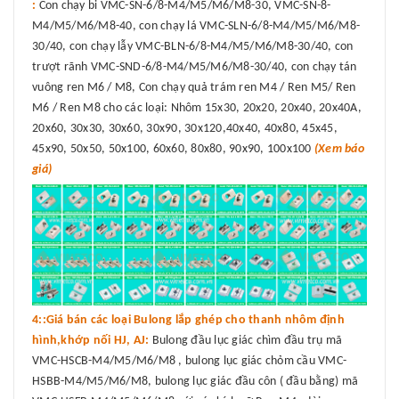
:
Con chạy bi VMC-SN-6/8-M4/M5/M6/M8-30, VMC-SN-8-
M4/M5/M6/M8-40, con chạy lá VMC-SLN-6/8-M4/M5/M6/M8-
30/40, con chạy lẫy VMC-BLN-6/8-M4/M5/M6/M8-30/40, con
trượt rãnh VMC-SND-6/8-M4/M5/M6/M8-30/40, con chạy tán
vuông ren M6 / M8, Con chạy quả trám ren M4 / Ren M5/ Ren
M6 / Ren M8 cho các loại: Nhôm 15x30, 20x20, 20x40, 20x40A,
20x60, 30x30, 30x60, 30x90, 30x120,40x40, 40x80, 45x45,
45x90, 50x50, 50x100, 60x60, 80x80, 90x90, 100x100
(Xem báo
giá)
4::Giá bán các loại Bulong lắp ghép cho thanh nhôm định
hình,khớp nối HJ, AJ:
Bulong đầu lục giác chìm đầu trụ mã
VMC-HSCB-M4/M5/M6/M8 , bulong lục giác chỏm cầu VMC-
HSBB-M4/M5/M6/M8, bulong lục giác đầu côn ( đầu bằng) mã