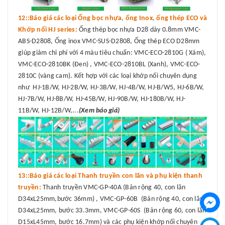
12::Báo giá các loại Ống bọc nhựa, ống Inox, ống thép ECO và
Khớp nối HJ series:
Ống thép bọc nhựa D28 dày 0.8mm VMC-
ABS-D2808, Ống inox VMC-SUS-D2808, Ống thép ECO D28mm
giúp giảm chi phí với 4 màu tiêu chuẩn: VMC-ECO-2810G ( Xám),
VMC-ECO-2810BK (Đen) , VMC-ECO-2810BL (Xanh), VMC-ECO-
2810C (vàng cam). Kết hợp với các loại khớp nối chuyên dụng
như HJ-1B/W, HJ-2B/W, HJ-3B/W, HJ-4B/W, HJ-B/W5, HJ-6B/W,
HJ-7B/W, HJ-8B/W, HJ-45B/W, HJ-90B/W, HJ-180B/W, HJ-
11B/W, HJ-12B/W,...
(Xem báo giá)
13::Báo giá các loại Thanh truyền con lăn và phụ kiện thanh
truyền:
Thanh truyền VMC-GP-40A (Bản rộng 40, con lăn
D34xL25mm,bước 36mm) , VMC-GP-60B (Bản rộng 40, con lăn
D34xL25mm, bước 33.3mm, VMC-GP-60S (Bản rộng 60, con lăn
D15xL45mm, bước 16.7mm) và các phụ kiện khớp nối chuyên