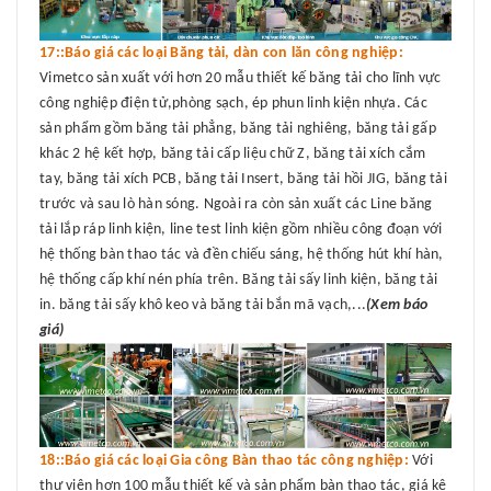
17::Báo giá các loại Băng tải, dàn con lăn công nghiệp:
Vimetco sản xuất với hơn 20 mẫu thiết kế băng tải cho lĩnh vực
công nghiệp điện tử,phòng sạch, ép phun linh kiện nhựa. Các
sản phẩm gồm băng tải phẳng, băng tải nghiêng, băng tải gấp
khác 2 hệ kết hợp, băng tải cấp liệu chữ Z, băng tải xích cắm
tay, băng tải xích PCB, băng tải Insert, băng tải hồi JIG, băng tải
trước và sau lò hàn sóng. Ngoài ra còn sản xuất các Line băng
tải lắp ráp linh kiện, line test linh kiện gồm nhiều công đoạn với
hệ thống bàn thao tác và đền chiếu sáng, hệ thống hút khí hàn,
hệ thống cấp khí nén phía trên. Băng tải sấy linh kiện, băng tải
in. băng tải sấy khô keo và băng tải bắn mã vạch,...
(Xem báo
giá)
18::Báo giá các loại Gia công Bàn thao tác công nghiệp:
Với
thư viện hơn 100 mẫu thiết kế và sản phẩm bàn thao tác, giá kệ