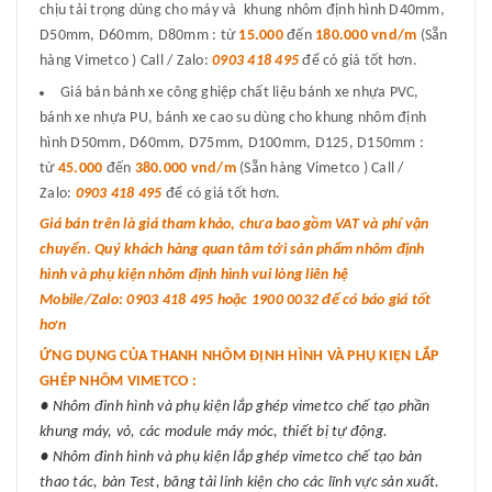
chịu tải trọng dùng cho máy và khung nhôm định hình D40mm,
D50mm, D60mm, D80mm : từ
15.000
đến
180.000 vnd/m
(Sẵn
hàng Vimetco ) Call / Zalo:
0903 418 495
để có giá tốt hơn.
Giá bán bánh xe công ghiệp chất liệu bánh xe nhựa PVC,
bánh xe nhựa PU, bánh xe cao su dùng cho khung nhôm định
hình D50mm, D60mm, D75mm, D100mm, D125, D150mm :
từ
45.000
đến
380.000 vnd/m
(Sẵn hàng Vimetco ) Call /
Zalo:
0903 418 495
để có giá tốt hơn.
Giá bán trên là giá tham khảo, chưa bao gồm VAT và phí vận
chuyển. Quý khách hàng quan tâm tới sản phẩm nhôm định
hình và phụ kiện nhôm định hình vui lòng liên hệ
Mobile/Zalo: 0903 418 495 hoặc 1900 0032 để có báo giá tốt
hơn
ỨNG DỤNG CỦA THANH NHÔM ĐỊNH HÌNH VÀ PHỤ KIỆN LẮP
GHÉP NHÔM VIMETCO :
● Nhôm đinh hình và phụ kiện lắp ghép vimetco chế tạo phần
khung máy, vỏ, các module máy móc, thiết bị tự động.
● Nhôm đinh hình và phụ kiện lắp ghép vimetco chế tạo bàn
thao tác, bàn Test, băng tải linh kiện cho các lĩnh vực sản xuất.