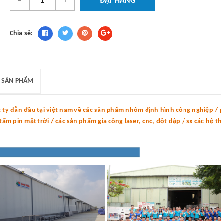
-
+
ĐẶT HÀNG
Chia sẻ:
 SẢN PHẨM
y dẫn đầu tại việt nam về các sản phẩm nhôm định hình công nghiệp / p
m pin mặt trời / các sản phẩm gia công laser, cnc, đột dập / sx các hệ 