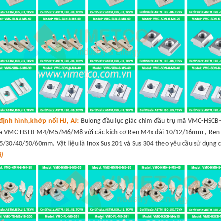
định hình,khớp nối HJ, AJ:
Bulong đầu lục giác chìm đầu trụ mã VMC-HSC
mã VMC-HSFB-M4/M5/M6/M8 với các kích cỡ Ren M4x dài 10/12/16mm , Ren
30/40/50/60mm. Vật liệu là Inox Sus 201 và Sus 304 theo yêu cầu sử dụng 
á)