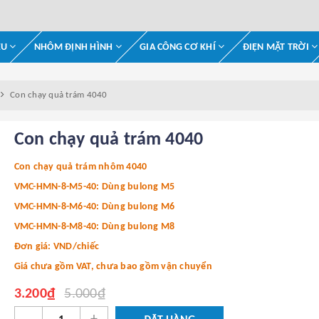
ỆU
NHÔM ĐỊNH HÌNH
GIA CÔNG CƠ KHÍ
ĐIỆN MẶT TRỜI
Con chạy quả trám 4040
Con chạy quả trám 4040
Con chạy quả trám nhôm 4040
VMC-HMN-8-M5-40: Dùng bulong M5
VMC-HMN-8-M6-40: Dùng bulong M6
VMC-HMN-8-M8-40: Dùng bulong M8
Đơn giá: VND/chiếc
Giá chưa gồm VAT, chưa bao gồm vận chuyển
3.200₫
5.000₫