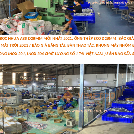
P BỌC NHỰA ABS D28MM MỚI NHẤT 2021, ỐNG THÉP ECO D28MM, BÁO G
MẶT TRỜI 2021 / BÁO GIÁ BĂNG TẢI, BÀN THAO TÁC, KHUNG MÁY NHÔM Đ
ONG INOX 201, INOX 304 CHẤT LƯỢNG SỐ 1 TẠI VIỆT NAM ) SẴN KHO SẴN 