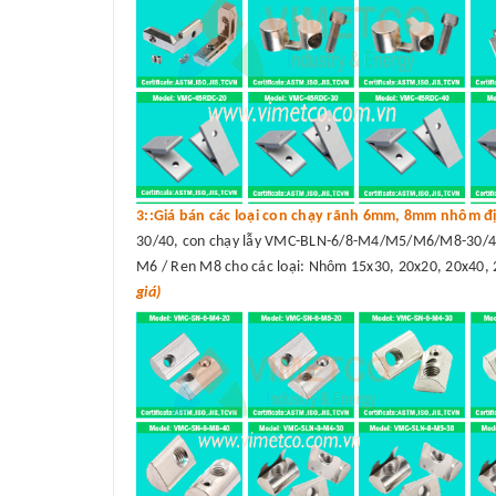
3::Giá bán các loại con chạy rãnh 6mm, 8mm nhôm đị
30/40, con chạy lẫy VMC-BLN-6/8-M4/M5/M6/M8-30/40
M6 / Ren M8 cho các loại: Nhôm 15x30, 20x20, 20x40, 
giá)