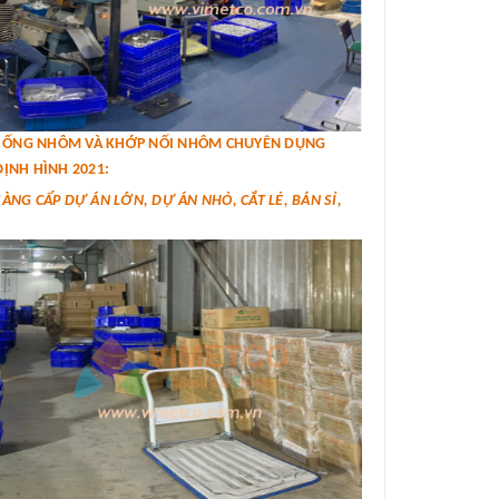
IÁ ỐNG NHÔM VÀ KHỚP NỐI NHÔM CHUYÊN DỤNG
ỊNH HÌNH 2021:
SÀNG CẤP DỰ ÁN LỚN, DỰ ÁN NHỎ, CẮT LẺ, BÁN SỈ,