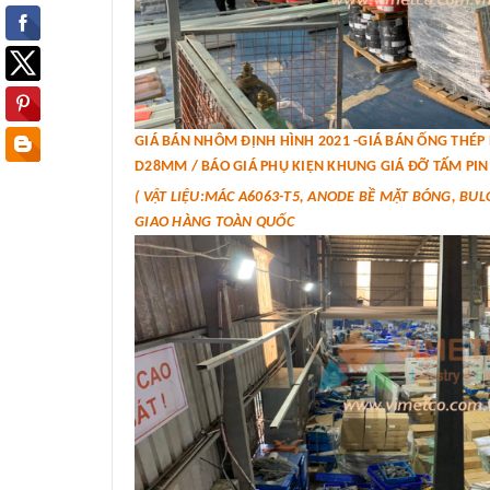
GIÁ BÁN NHÔM ĐỊNH HÌNH 2021 -GIÁ BÁN ỐNG THÉ
D28MM / BÁO GIÁ PHỤ KIỆN KHUNG GIÁ ĐỠ TẤM PIN 
( VẬT LIỆU:MÁC A6063-T5, ANODE BỀ MẶT BÓNG, BUL
GIAO HÀNG TOÀN QUỐC