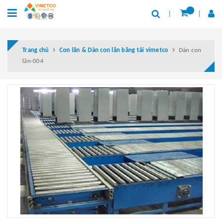
Trang chủ
Con lăn & Dàn con lăn băng tải vimetco
Dàn con
lăn-004