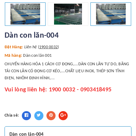
Dàn con lăn-004
Đặt Hàng:
Liên hệ
(
1900 0032
)
Mã hàng:
Dàn con lăn 001
CHUYỂN HÀNG HÓA 1 CÁCH CƠ ĐỘNG,...DÀN CON LĂN TỰ DO, BĂNG
TẢI CON LĂN CÓ ĐỘNG CƠ KÉO,...CHẤT LIỆU INOX, THÉP SƠN TĨNH
ĐIỆN, NHÔM ĐỊNH HÌNH,...
Vui lòng liên hệ: 1900 0032 - 0903418495
Chia sẻ:
Dàn con lăn-004