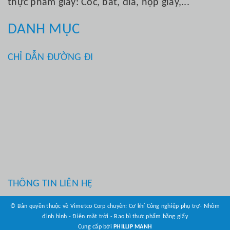
thực phẩm giấy: Cốc, bát, đĩa, hộp giấy,...
DANH MỤC
CHỈ DẪN ĐƯỜNG ĐI
THÔNG TIN LIÊN HỆ
© Bản quyền thuộc về Vimetco Corp chuyên: Cơ khí Công nghiệp phụ trợ- Nhôm
định hình - Điện mặt trời - Bao bì thực phẩm bằng giấy
Cung cấp bởi
PHILLIP MANH