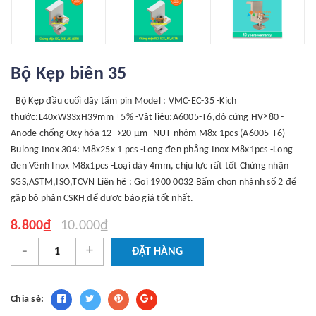
Bộ Kẹp biên 35
Bộ Kẹp đầu cuối dãy tấm pin Model : VMC-EC-35 -Kích
thước:L40xW33xH39mm ±5% -Vật liệu:A6005-T6,độ cứng HV≥80 -
Anode chống Oxy hóa 12→20 µm -NUT nhôm M8x 1pcs (A6005-T6) -
Bulong Inox 304: M8x25x 1 pcs -Long đen phẳng Inox M8x1pcs -Long
đen Vênh Inox M8x1pcs -Loại dày 4mm, chịu lực rất tốt Chứng nhận
SGS,ASTM,ISO,TCVN Liên hệ : Gọi 1900 0032 Bấm chọn nhánh số 2 để
gặp bộ phận CSKH để được báo giá tốt nhất.
8.800₫
10.000₫
-
+
ĐẶT HÀNG
Chia sẻ: