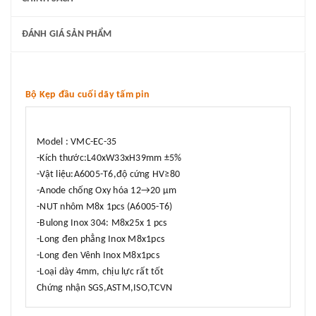
ĐÁNH GIÁ SẢN PHẨM
Bộ Kẹp đầu cuối dãy tấm pin
Model : VMC-EC-35
-Kích thước:L40xW33xH39mm ±5%
-Vật liệu:A6005-T6,độ cứng HV≥80
-Anode chống Oxy hóa 12→20 µm
-NUT nhôm M8x 1pcs (A6005-T6)
-Bulong Inox 304: M8x25x 1 pcs
-Long đen phẳng Inox M8x1pcs
-Long đen Vênh Inox M8x1pcs
-Loại dày 4mm, chịu lực rất tốt
Chứng nhận SGS,ASTM,ISO,TCVN