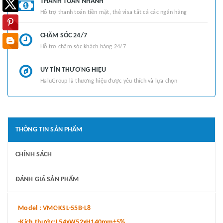
THANH TOÁN NHANH
Hỗ trợ thanh toán tiền mặt, thẻ visa tất cả các ngân hàng
CHĂM SÓC 24/7
Hỗ trợ chăm sóc khách hàng 24/7
UY TÍN THƯƠNG HIỆU
HaluGroup là thương hiệu được yêu thích và lựa chọn
THÔNG TIN SẢN PHẨM
CHÍNH SÁCH
ĐÁNH GIÁ SẢN PHẨM
Model : VMC-KSL-55B-L8
-Kích thước:L54xW52xH140mm±5%