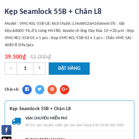
Kẹp Seamlock 55B + Chân L8
Model : VMC-KSL-55B-L8; Kích thước:L54xW52xH140mm±5% ; Vật
liệu:A6005-T6,đ ộ cứng HV≥80; Anode ch ống Oxy hóa 12→20 µm ; Kẹp
VMC-KCL-55A-01 x 1 pcs ; Kẹp VMC-KCL-55B-02 x 1 pcs ; Chân VMC-LKL-
4085-8-D9x1pcs
39.500₫
42.000₫
-
+
ĐẶT HÀNG
Chia sẻ:
Kẹp Seamlock 55B + Chân L8
VẬN CHUYỂN MIỄN PHÍ
Hỗ trợ vận chuyển miễn phí cho đơn hàng trên 20.00.000 VNĐ