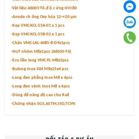
-Vật liệu:A6005-T6,đ ộ c ứng HV≥80
-Anode ch ống Oxy hóa 12→20 µm
-Kẹp VMC-KCL-55A-01 x 1 pcs
-Kẹp VMC-KCL-55B-02 x 1 pcs
-Chân VMC-LKL-4085-8-D9x1pcs
-NUT nhôm M8x1pcs (A6005-T6)
-Ecu liền long VMC-FL-M8x3pcs
-Bulong Inox 304 M8x25x4 pcs
-Long đen phẳng Inox M8 x 4pcs
-Long đen vênh Inox M8 x 4pcs
-Dùng để nâng độ cao cho Rail
-Chứng nhận SGS,ASTM,ISO,TCVN