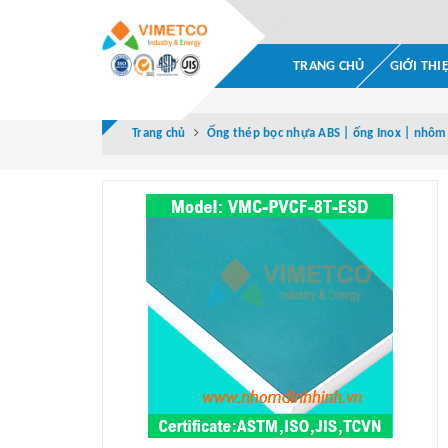
TRANG CHỦ
GIỚI THI
Trang chủ
Ống thép bọc nhựa ABS | ống Inox | nhôm