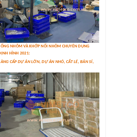
IÁ ỐNG NHÔM VÀ KHỚP NỐI NHÔM CHUYÊN DỤNG
ỊNH HÌNH 2021:
SÀNG CẤP DỰ ÁN LỚN, DỰ ÁN NHỎ, CẮT LẺ, BÁN SỈ,