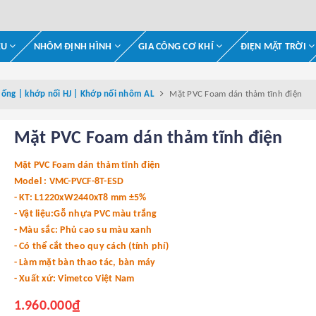
ỆU
NHÔM ĐỊNH HÌNH
GIA CÔNG CƠ KHÍ
ĐIỆN MẶT TRỜI
 ống | khớp nối HJ | Khớp nối nhôm AL
Mặt PVC Foam dán thảm tĩnh điện
Mặt PVC Foam dán thảm tĩnh điện
Mặt PVC Foam dán thảm tĩnh điện
Model : VMC-PVCF-8T-ESD
- KT: L1220xW2440xT8 mm ±5%
- Vật liệu:Gỗ nhựa PVC màu trắng
- Màu sắc: Phủ cao su màu xanh
- Có thể cắt theo quy cách (tính phí)
- Làm mặt bàn thao tác, bàn máy
- Xuất xứ: Vimetco Việt Nam
1.960.000₫