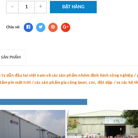
-
+
ĐẶT HÀNG
Chia sẻ:
 SẢN PHẨM
y dẫn đầu tại việt nam về các sản phẩm nhôm định hình công nghiệp / p
m pin mặt trời / các sản phẩm gia công laser, cnc, đột dập / sx các hệ 