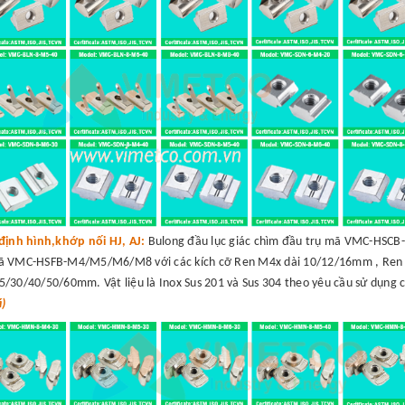
định hình,khớp nối HJ, AJ:
Bulong đầu lục giác chìm đầu trụ mã VMC-HSC
mã VMC-HSFB-M4/M5/M6/M8 với các kích cỡ Ren M4x dài 10/12/16mm , Ren
30/40/50/60mm. Vật liệu là Inox Sus 201 và Sus 304 theo yêu cầu sử dụng 
á)