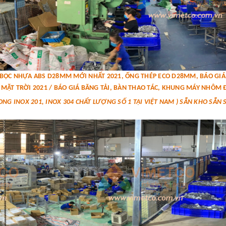
P BỌC NHỰA ABS D28MM MỚI NHẤT 2021, ỐNG THÉP ECO D28MM, BÁO G
MẶT TRỜI 2021 / BÁO GIÁ BĂNG TẢI, BÀN THAO TÁC, KHUNG MÁY NHÔM Đ
ONG INOX 201, INOX 304 CHẤT LƯỢNG SỐ 1 TẠI VIỆT NAM ) SẴN KHO SẴN 