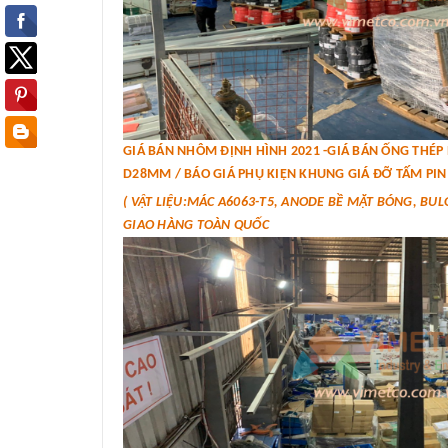
GIÁ BÁN NHÔM ĐỊNH HÌNH 2021 -GIÁ BÁN ỐNG THÉ
D28MM / BÁO GIÁ PHỤ KIỆN KHUNG GIÁ ĐỠ TẤM PIN 
( VẬT LIỆU:MÁC A6063-T5, ANODE BỀ MẶT BÓNG, BUL
GIAO HÀNG TOÀN QUỐC