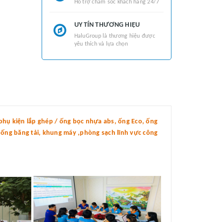
Hỗ trợ chăm sóc khách hàng 24/7
UY TÍN THƯƠNG HIỆU
HaluGroup là thương hiệu được
yêu thích và lựa chọn
hụ kiện lắp ghép / ống bọc nhựa abs, ống Eco, ống
thống băng tải, khung máy ,phòng sạch lĩnh vực công