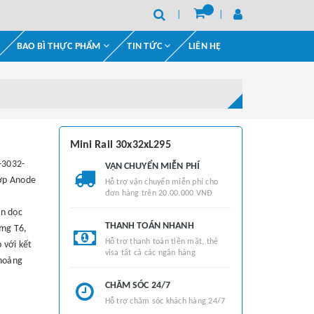
BAO BÌ THỰC PHẨM
TIN TỨC
LIÊN HỆ
Mini Rail 30x32xL295
-3032-
VẬN CHUYỂN MIỄN PHÍ
Lớp Anode
Hỗ trợ vận chuyển miễn phí cho
đơn hàng trên 20.00.000 VNĐ
ắn dọc
THANH TOÁN NHANH
ứng T6,
Hỗ trợ thanh toán tiền mặt, thẻ
 với kết
visa tất cả các ngân hàng
khoảng
CHĂM SÓC 24/7
Hỗ trợ chăm sóc khách hàng 24/7