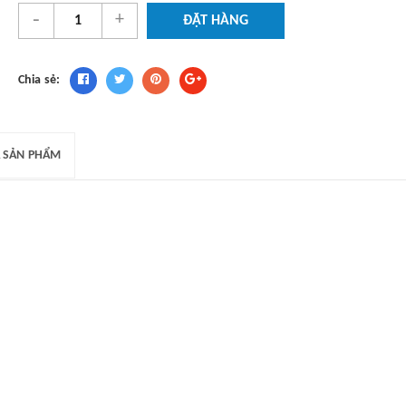
-
+
ĐẶT HÀNG
Chia sẻ:
 SẢN PHẨM