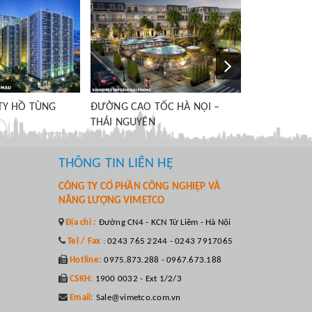
ĐƯỜNG CAO TỐC HÀ NỘI –
LÀO CAI
ỐC HÀ NỘI –
THÔNG TIN LIÊN HỆ
CÔNG TY CỔ PHẦN CÔNG NGHIỆP VÀ
NĂNG LƯỢNG VIMETCO
Địa chỉ :
Đường CN4 - KCN Từ Liêm - Hà Nội
Tel / Fax
:
0243 765 2244 - 0243 7917065
Hotline:
0975.873.288 - 0967.673.188
CSKH:
1900 0032 - Ext 1/2/3
Email:
Sale@vimetco.com.vn