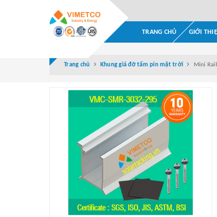
TRANG CHỦ
GIỚI THI
Trang chủ
Khung giá đỡ tấm pin mặt trời
Mini Rai