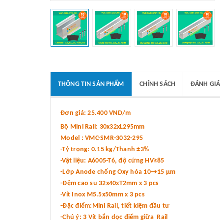
THÔNG TIN SẢN PHẨM
CHÍNH SÁCH
ĐÁNH GIÁ
Đơn giá: 25.400 VND/m
Bộ Mini Rail: 30x32xL295mm
Model : VMC-SMR-3032-295
-Tỷ trọng: 0.15 kg/Thanh ±3%
-Vật liệu: A6005-T6, độ cứng HV≥85
-Lớp Anode chống Oxy hóa 10→15 μm
-Đệm cao su 32x40xT2mm x 3 pcs
-Vít Inox M5.5x50mm x 3 pcs
-Đặc điểm:Mini Rail, tiết kiệm đầu tư
-Chú ý: 3 Vít bắn dọc điểm giữa Rail