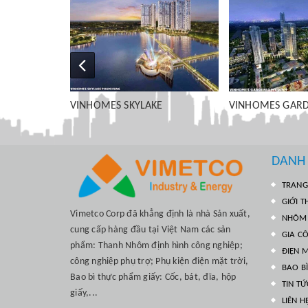
E
VINHOMES GARDENIA MỸ ĐÌNH
VINHOMES IMPER
PHÒNG
DANH
TRANG
GIỚI T
Vimetco Corp đã khẳng định là nhà Sản xuất,
NHÔM 
cung cấp hàng đầu tại Việt Nam các sản
GIA C
phẩm: Thanh Nhôm định hình công nghiệp;
ĐIỆN M
công nghiệp phụ trợ; Phụ kiện điện mặt trời,
BAO B
Bao bì thực phẩm giấy: Cốc, bát, đĩa, hộp
TIN TỨ
giấy,...
LIÊN H