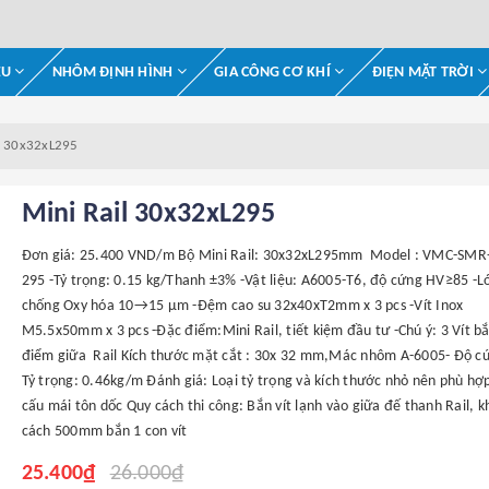
ỆU
NHÔM ĐỊNH HÌNH
GIA CÔNG CƠ KHÍ
ĐIỆN MẶT TRỜI
l 30x32xL295
Mini Rail 30x32xL295
Đơn giá: 25.400 VND/m Bộ Mini Rail: 30x32xL295mm Model : VMC-SMR
295 -Tỷ trọng: 0.15 kg/Thanh ±3% -Vật liệu: A6005-T6, độ cứng HV≥85 -
chống Oxy hóa 10→15 μm -Đệm cao su 32x40xT2mm x 3 pcs -Vít Inox
M5.5x50mm x 3 pcs -Đặc điểm:Mini Rail, tiết kiệm đầu tư -Chú ý: 3 Vít b
điểm giữa Rail Kích thước mặt cắt : 30x 32 mm,Mác nhôm A-6005- Độ c
Tỷ trọng: 0.46kg/m Đánh giá: Loại tỷ trọng và kích thước nhỏ nên phù hợp
cấu mái tôn dốc Quy cách thi công: Bắn vít lạnh vào giữa đế thanh Rail, 
cách 500mm bắn 1 con vít
25.400₫
26.000₫