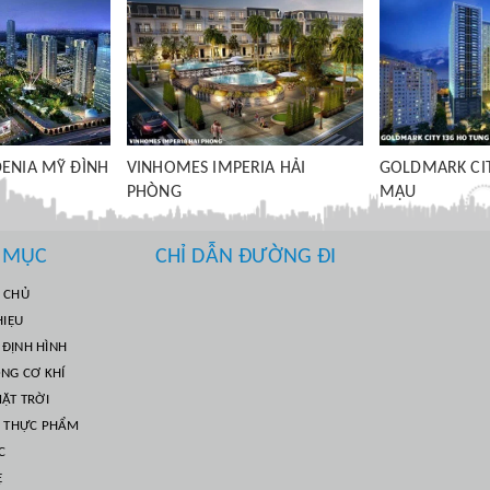
IA HẢI
GOLDMARK CITY HỒ TÙNG
ĐƯỜNG CAO T
MẬU
THÁI NGUYÊN
 MỤC
CHỈ DẪN ĐƯỜNG ĐI
 CHỦ
HIỆU
ĐỊNH HÌNH
ÔNG CƠ KHÍ
ẶT TRỜI
Ì THỰC PHẨM
C
Ệ