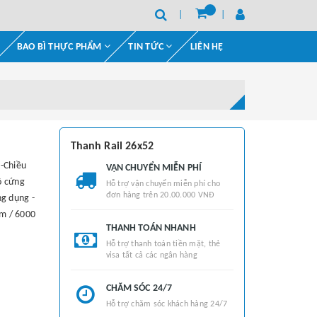
BAO BÌ THỰC PHẨM
TIN TỨC
LIÊN HỆ
Thanh Rail 26x52
-Chiều
VẬN CHUYỂN MIỄN PHÍ
ộ cứng
Hỗ trợ vận chuyển miễn phí cho
đơn hàng trên 20.00.000 VNĐ
g dụng -
mm / 6000
THANH TOÁN NHANH
Hỗ trợ thanh toán tiền mặt, thẻ
visa tất cả các ngân hàng
CHĂM SÓC 24/7
Hỗ trợ chăm sóc khách hàng 24/7