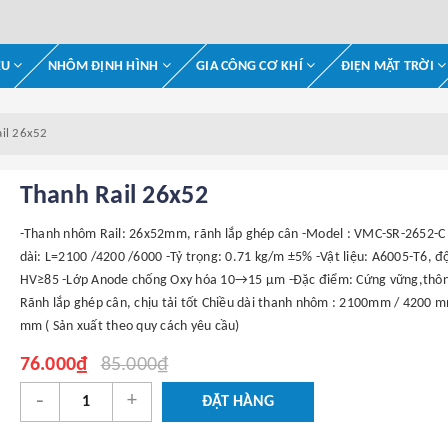
ỆU
NHÔM ĐỊNH HÌNH
GIA CÔNG CƠ KHÍ
ĐIỆN MẶT TRỜI
il 26x52
Thanh Rail 26x52
-Thanh nhôm Rail: 26x52mm, rãnh lắp ghép cân -Model : VMC-SR-2652-C 
dài: L=2100 /4200 /6000 -Tỷ trọng: 0.71 kg/m ±5% -Vật liệu: A6005-T6, đ
HV≥85 -Lớp Anode chống Oxy hóa 10→15 μm -Đặc điểm: Cứng vững,thôn
Rãnh lắp ghép cân, chịu tải tốt Chiều dài thanh nhôm : 2100mm / 4200 
mm ( Sản xuất theo quy cách yêu cầu)
76.000₫
85.000₫
-
+
ĐẶT HÀNG