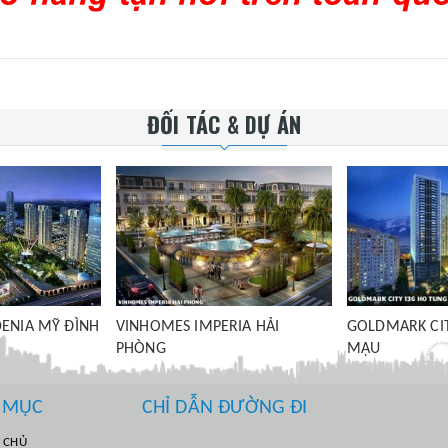
ĐỐI TÁC & DỰ ÁN
IA HẢI
GOLDMARK CITY HỒ TÙNG
ĐƯỜNG CAO T
MẬU
THÁI NGUYÊN
 MỤC
CHỈ DẪN ĐƯỜNG ĐI
 CHỦ