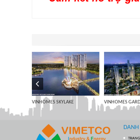
E
VINHOMES GARDENIA MỸ ĐÌNH
VINHOMES IMPER
PHÒNG
DANH
TRANG