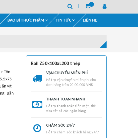
BAO BÌ THỰC PHẨM
TIN TỨC
LIÊN HỆ
Rail Z50x100xL200 thép
u: Tôn
VẬN CHUYỂN MIỄN PHÍ
M5.5x75
Hỗ trợ vận chuyển miễn phí cho
đơn hàng trên 20.00.000 VNĐ
Bắn vít
ông: Bắn
THANH TOÁN NHANH
Hỗ trợ thanh toán tiền mặt, thẻ
visa tất cả các ngân hàng
CHĂM SÓC 24/7
Hỗ trợ chăm sóc khách hàng 24/7