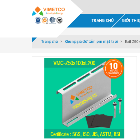
TRANG CHỦ
GIỚI THI
Trang chủ
Khung giá đỡ tấm pin mặt trời
Rail Z5