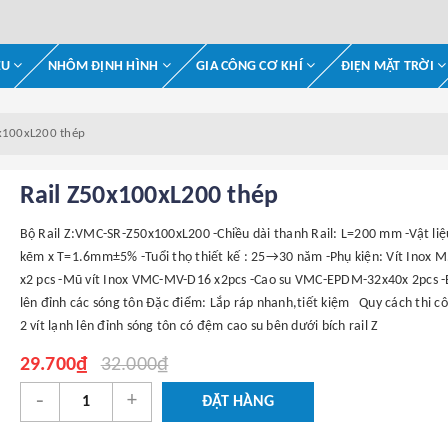
ỆU
NHÔM ĐỊNH HÌNH
GIA CÔNG CƠ KHÍ
ĐIỆN MẶT TRỜI
0x100xL200 thép
Rail Z50x100xL200 thép
Bộ Rail Z:VMC-SR-Z50x100xL200 -Chiều dài thanh Rail: L=200 mm -Vật liệ
kẽm x T=1.6mm±5% -Tuổi thọ thiết kế : 25→30 năm -Phụ kiện: Vít Inox 
x2 pcs -Mũ vít Inox VMC-MV-D16 x2pcs -Cao su VMC-EPDM-32x40x 2pcs -
lên đỉnh các sóng tôn Đặc điểm: Lắp ráp nhanh,tiết kiệm Quy cách thi c
2 vít lạnh lên đỉnh sóng tôn có đệm cao su bên dưới bích rail Z
29.700₫
32.000₫
-
+
ĐẶT HÀNG