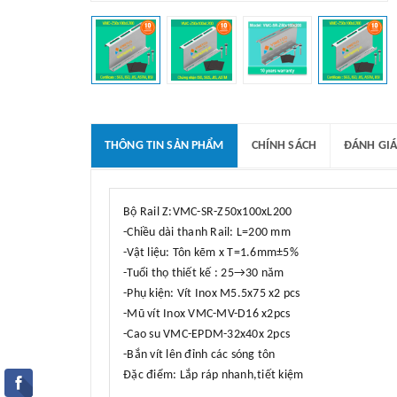
THÔNG TIN SẢN PHẨM
CHÍNH SÁCH
ĐÁNH GIÁ
Bộ Rail Z:VMC-SR-Z50x100xL200
-Chiều dài thanh Rail: L=200 mm
-Vật liệu: Tôn kẽm x T=1.6mm±5%
-Tuổi thọ thiết kế : 25→30 năm
-Phụ kiện: Vít Inox M5.5x75 x2 pcs
-Mũ vít Inox VMC-MV-D16 x2pcs
-Cao su VMC-EPDM-32x40x 2pcs
-Bắn vít lên đỉnh các sóng tôn
Đặc điểm: Lắp ráp nhanh,tiết kiệm