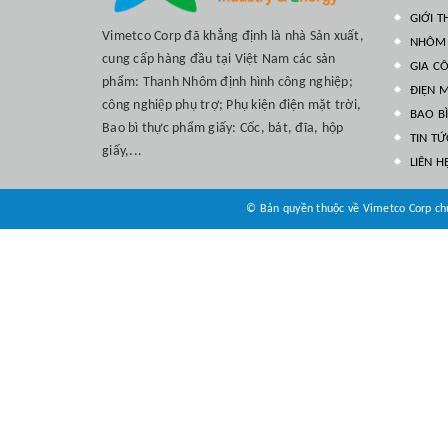
GIỚI T
Vimetco Corp đã khẳng định là nhà Sản xuất,
NHÔM 
cung cấp hàng đầu tại Việt Nam các sản
GIA C
phẩm: Thanh Nhôm định hình công nghiệp;
ĐIỆN M
công nghiệp phụ trợ; Phụ kiện điện mặt trời,
BAO B
Bao bì thực phẩm giấy: Cốc, bát, đĩa, hộp
TIN TỨ
giấy,...
LIÊN H
© Bản quyền thuộc về Vimetco Corp chu