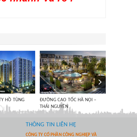
ĐƯỜNG CAO TỐC HÀ NỘI –
LÀO CAI
ỐC HÀ NỘI –
THÔNG TIN LIÊN HỆ
CÔNG TY CỔ PHẦN CÔNG NGHIỆP VÀ