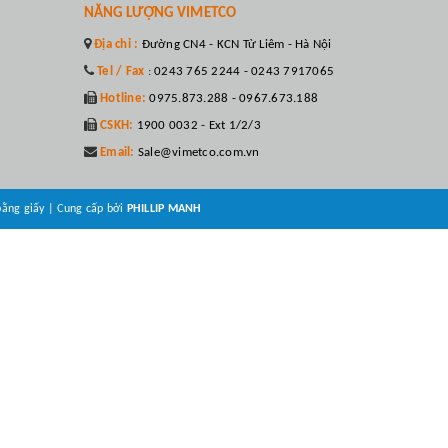
NĂNG LƯỢNG VIMETCO
Địa chỉ :
Đường CN4 - KCN Từ Liêm - Hà Nội
Tel / Fax
:
0243 765 2244 - 0243 7917065
Hotline:
0975.873.288 - 0967.673.188
CSKH:
1900 0032 - Ext 1/2/3
Email:
Sale@vimetco.com.vn
bằng giấy
|
Cung cấp bởi
PHILLIP MANH