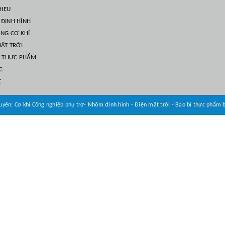
HIỆU
ĐỊNH HÌNH
ÔNG CƠ KHÍ
ẶT TRỜI
Ì THỰC PHẨM
C
Ệ
yên: Cơ khí Công nghiệp phụ trợ- Nhôm định hình - Điện mặt trời - Bao bì thực phẩm 