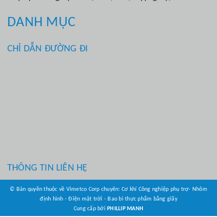
DANH MỤC
CHỈ DẪN ĐƯỜNG ĐI
THÔNG TIN LIÊN HỆ
© Bản quyền thuộc về Vimetco Corp chuyên: Cơ khí Công nghiệp phụ trợ- Nhôm
định hình - Điện mặt trời - Bao bì thực phẩm bằng giấy
Cung cấp bởi
PHILLIP MANH