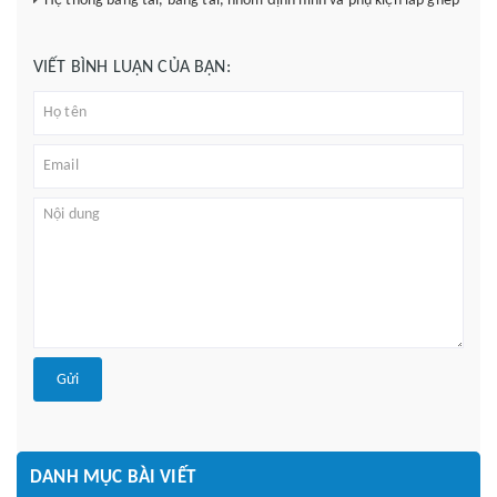
Hệ thống băng tải, băng tải, nhôm định hình và phụ kiện lắp ghép
VIẾT BÌNH LUẬN CỦA BẠN:
Gửi
DANH MỤC BÀI VIẾT