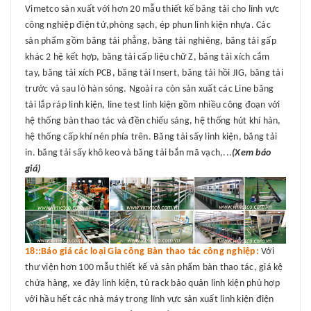
Vimetco sản xuất với hơn 20 mẫu thiết kế băng tải cho lĩnh vực
công nghiệp điện tử,phòng sạch, ép phun linh kiện nhựa. Các
sản phẩm gồm băng tải phẳng, băng tải nghiêng, băng tải gấp
khác 2 hệ kết hợp, băng tải cấp liệu chữ Z, băng tải xích cắm
tay, băng tải xích PCB, băng tải Insert, băng tải hồi JIG, băng tải
trước và sau lò hàn sóng. Ngoài ra còn sản xuất các Line băng
tải lắp ráp linh kiện, line test linh kiện gồm nhiều công đoạn với
hệ thống bàn thao tác và đền chiếu sáng, hệ thống hút khí hàn,
hệ thống cấp khí nén phía trên. Băng tải sấy linh kiện, băng tải
in. băng tải sấy khô keo và băng tải bắn mã vạch,...
(Xem báo
giá)
18::Báo giá các loại Gia công Bàn thao tác công nghiệp:
Với
thư viện hơn 100 mẫu thiết kế và sản phẩm bàn thao tác, giá kệ
chứa hàng, xe đảy linh kiện, tủ rack bảo quản linh kiện phù hợp
với hầu hết các nhà máy trong lĩnh vực sản xuất linh kiện điện