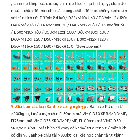
, chân đế thép bọc cao su, chân đế thép chịu tải trọng, chân đế
nhựa , chân đế Inox chịu tải trọng, chân đế inox chống xước sàn
với các kích cỡ: D32xM8xH60 / D32xM10xH60 / D32xM12xH80/
D40xM8xH60 / D40xM10xH70 / D40xM12xH80 / D50xM8xH60
/ D50xM10xH80 / D50xM12xH100 / D60xM10xH100 /
D60xM12xH120 / D60xM16xH150 / D80xM12xH120 /
D50xM16xH150 / D80xM20xH150.
(Xem báo giá)
9::Giá bán các loại Bánh xe công nghiệp :
Bánh xe PU chịu tải
>200kg loại màu mận chín Fi 50mm mã VMC-D50-SRB/MRB/MF,
Fi75mm mã VMC-D75-SRB/MRB/MF, Fi100mm mã VMC-D50-
SRB/MRB/MF (Mặt bích cổ xoay có khóa/ trục ren vít / mặt bích
cố định), Bánh xe chịu tải >300kg loại kết hợp chân tăng giảnh