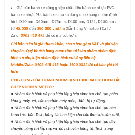
Giá bán bánh xe công ghiệp chất liệu bánh xe nhựa PVC,
bánh xe nhựa PU, bánh xe cao su dùng cho khung nhôm định
hình D50mm, D60mm, D75mm, D100mm, D125, D150mm :
từ
45.000
đến
380.000 vnd/m
(Sẵn hàng Vimetco ) Call /
Zalo:
0903 418 495
để có giá tốt hơn.
Giá bán trên là giá tham khảo, chưa bao gồm VAT và phí vận
chuyển. Quý khách hàng quan tâm tới sản phẩm nhôm định
hình và phụ kiện nhôm định hình vui lòng liên hệ
Mobile/Zalo: 0903 418 495 hoặc 1900 0032 để có báo giá tốt
hơn
ỨNG DỤNG CỦA THANH NHÔM ĐỊNH HÌNH VÀ PHỤ KIỆN LẮP
GHÉP NHÔM VIMETCO :
● Nhôm đinh hình và phụ kiện lắp ghép vimetco chế tạo phần
khung máy, vỏ, các module máy móc, thiết bị tự động.
● Nhôm đinh hình và phụ kiện lắp ghép vimetco chế tạo bàn
thao tác, bàn Test, băng tải linh kiện cho các lĩnh vực sản xuất.
● Nhôm đinh hình và phụ kiện lắp ghép vimetco chế tạo dây
chuyền băng tải lắp ráp và dây chuyền băng tải Test trong