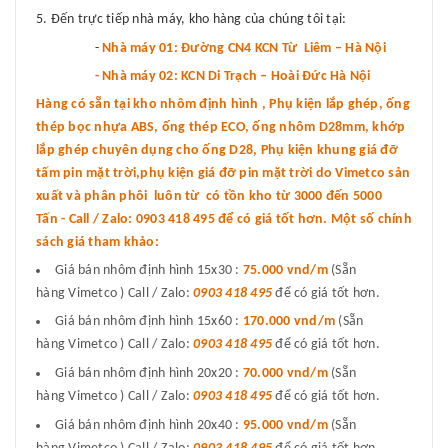
Đến trực tiếp nhà máy, kho hàng của chúng tôi tại:
-
Nhà máy 01: Đường CN4 KCN Từ Liêm – Hà Nội
- Nhà máy 02: KCN Di Trạch – Hoài Đức Hà Nội
Hàng có sẵn tại kho nhôm định hình , Phụ kiện lắp ghép, ống
thép bọc nhựa ABS, ống thép ECO, ống nhôm D28mm, khớp
lắp ghép chuyên dụng cho ống D28, Phụ kiện khung giá đỡ
tấm pin mặt trời,phụ kiện giá đỡ pin mặt trời do Vimetco sản
xuất và phân phôi luôn từ có tồn kho từ 3000 đến 5000
Tấn - Call / Zalo: 0903 418 495 để có giá tốt hơn. Một số chính
sách giá tham khảo:
Giá bán nhôm định hình 15x30 :
75.000 vnd
/m
(Sẵn
hàng Vimetco ) Call / Zalo:
0903 418 495
để có giá tốt hơn.
Giá bán nhôm định hình 15x60 :
170.000 vnd/m
(Sẵn
hàng Vimetco ) Call / Zalo:
0903 418 495
để có giá tốt hơn.
Giá bán nhôm định hình 20x20 :
70.000 vnd/m
(Sẵn
hàng Vimetco ) Call / Zalo:
0903 418 495
để có giá tốt hơn.
Giá bán nhôm định hình 20x40 :
95.000 vnd/m
(Sẵn