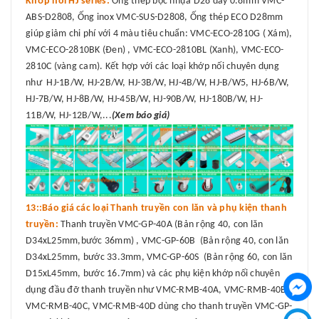
Khớp nối HJ series:
Ống thép bọc nhựa D28 dày 0.8mm VMC-
ABS-D2808, Ống inox VMC-SUS-D2808, Ống thép ECO D28mm
giúp giảm chi phí với 4 màu tiêu chuẩn: VMC-ECO-2810G ( Xám),
VMC-ECO-2810BK (Đen) , VMC-ECO-2810BL (Xanh), VMC-ECO-
2810C (vàng cam). Kết hợp với các loại khớp nối chuyên dụng
như HJ-1B/W, HJ-2B/W, HJ-3B/W, HJ-4B/W, HJ-B/W5, HJ-6B/W,
HJ-7B/W, HJ-8B/W, HJ-45B/W, HJ-90B/W, HJ-180B/W, HJ-
11B/W, HJ-12B/W,...
(Xem báo giá)
13::Báo giá các loại Thanh truyền con lăn và phụ kiện thanh
truyền:
Thanh truyền VMC-GP-40A (Bản rộng 40, con lăn
D34xL25mm,bước 36mm) , VMC-GP-60B (Bản rộng 40, con lăn
D34xL25mm, bước 33.3mm, VMC-GP-60S (Bản rộng 60, con lăn
D15xL45mm, bước 16.7mm) và các phụ kiện khớp nối chuyên
dụng đầu đỡ thanh truyền như VMC-RMB-40A, VMC-RMB-40B,
VMC-RMB-40C, VMC-RMB-40D dùng cho thanh truyền VMC-GP-