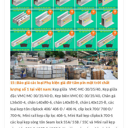
15::Báo giá các loại Phụ kiện giá đỡ tấm pin mặt trời chất
lượng số 1 tại việt nam:
Kẹp giữa VMC-MC-30/35/40, Kẹp giữa
đặc VMC-MC-30/35/40-D, Kẹp biên VMC-EC-30/35/40, Chân gá
L36x50-4, chân L40x80-6, chân L40x85-8, chân L40x125-8, các
loại kẹp tôn cliplock 406/ 406-D / 406-N, clip lock 700/ 700-D/
700-N, Mini rail kẹp clip lọc 406-S, Mini Rail kẹp cliplock 700-S
các loại kẹp sóng tôn Seam lock 55A/ 55B / 55C và Mini rail kẹp