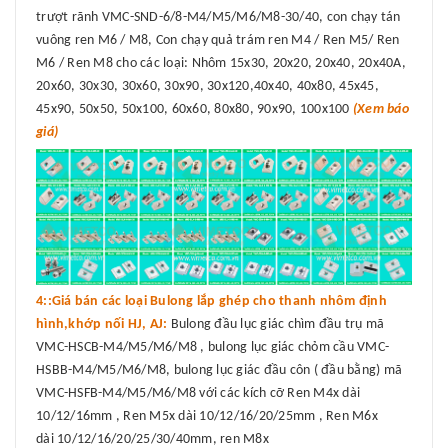
trượt rãnh VMC-SND-6/8-M4/M5/M6/M8-30/40, con chạy tán
vuông ren M6 / M8, Con chạy quả trám ren M4 / Ren M5/ Ren
M6 / Ren M8 cho các loại: Nhôm 15x30, 20x20, 20x40, 20x40A,
20x60, 30x30, 30x60, 30x90, 30x120,40x40, 40x80, 45x45,
45x90, 50x50, 50x100, 60x60, 80x80, 90x90, 100x100
(Xem báo
giá)
4::Giá bán các loại Bulong lắp ghép cho thanh nhôm định
hình,khớp nối HJ, AJ:
Bulong đầu lục giác chìm đầu trụ mã
VMC-HSCB-M4/M5/M6/M8 , bulong lục giác chỏm cầu VMC-
HSBB-M4/M5/M6/M8, bulong lục giác đầu côn ( đầu bằng) mã
VMC-HSFB-M4/M5/M6/M8 với các kích cỡ Ren M4x dài
10/12/16mm , Ren M5x dài 10/12/16/20/25mm , Ren M6x
dài 10/12/16/20/25/30/40mm, ren M8x