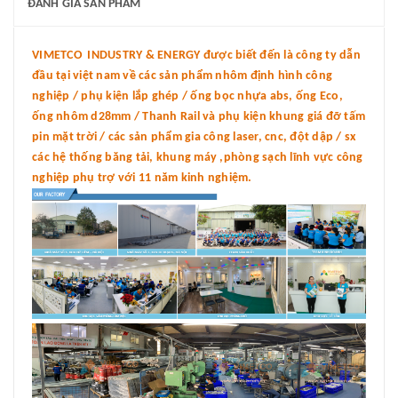
ĐÁNH GIÁ SẢN PHẨM
VIMETCO INDUSTRY & ENERGY được biết đến là công ty dẫn
đầu tại việt nam về các sản phẩm nhôm định hình công
nghiệp / phụ kiện lắp ghép / ống bọc nhựa abs, ống Eco,
ống nhôm d28mm / Thanh Rail và phụ kiện khung giá đỡ tấm
pin mặt trời / các sản phẩm gia công laser, cnc, đột dập / sx
các hệ thống băng tải, khung máy ,phòng sạch lĩnh vực công
nghiệp phụ trợ với 11 năm kinh nghiệm.