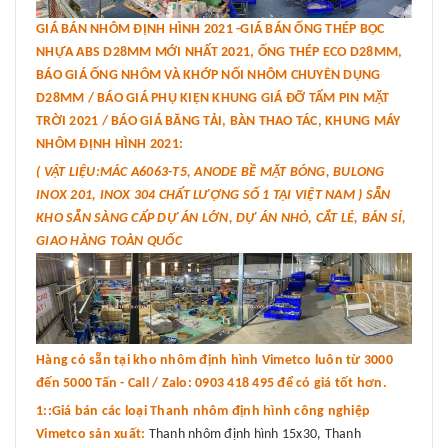
GIÁ BÁN NHÔM ĐỊNH HÌNH 2021 -GIÁ BÁN ỐNG THÉP BỌC
NHỰA ABS D28MM MỚI NHẤT 2021, ỐNG THÉP ECO D28MM,
BÁO GIÁ ỐNG NHÔM VÀ KHỚP NỐI NHÔM CHUYÊN DỤNG
D28MM / BÁO GIÁ PHỤ KIỆN KHUNG GIÁ ĐỠ TẤM PIN MẶT
TRỜI 2021 / BÁO GIÁ BĂNG TẢI, BÀN THAO TÁC, KHUNG MÁY
NHÔM ĐỊNH HÌNH 2021:
( VẬT LIỆU:MÁC A6063-T5, ANODE BỀ MẶT BÓNG, BULONG
INOX 201, INOX 304 CHẤT LƯỢNG SỐ 1 TẠI VIỆT NAM ) SẴN
KHO SẴN SÀNG CẤP DỰ ÁN LỚN, DỰ ÁN NHỎ, CẮT LẺ, BÁN SỈ,
GIAO HÀNG TOÀN QUỐC
Hàng có sẵn tại kho nhôm định hình Vimetco luôn từ 3000
đến 5000 Tấn - Call / Zalo: 0903 418 495 để có giá tốt hơn.
1::Giá bán các loại Thanh nhôm định hình công nghiệp
Vimetco sản xuất:
Thanh nhôm định hình 15x30, Thanh