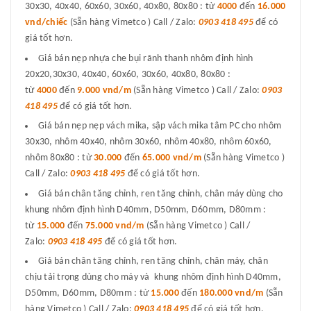
30x30, 40x40, 60x60, 30x60, 40x80, 80x80 : từ
4000
đến
16.000
vnd/chiếc
(Sẵn hàng Vimetco ) Call / Zalo:
0903 418 495
để có
giá tốt hơn.
Giá bán nẹp nhựa che bụi rãnh thanh nhôm định hình
20x20,30x30, 40x40, 60x60, 30x60, 40x80, 80x80 :
từ
4000
đến
9.000 vnd/m
(Sẵn hàng Vimetco ) Call / Zalo:
0903
418 495
để có giá tốt hơn.
Giá bán nẹp nẹp vách mika, sập vách mika tâm PC cho nhôm
30x30, nhôm 40x40, nhôm 30x60, nhôm 40x80, nhôm 60x60,
nhôm 80x80 : từ
30.000
đến
65.000 vnd/m
(Sẵn hàng Vimetco )
Call / Zalo:
0903 418 495
để có giá tốt hơn.
Giá bán chân tăng chỉnh, ren tăng chỉnh, chân máy dùng cho
khung nhôm định hình D40mm, D50mm, D60mm, D80mm :
từ
15.000
đến
75.000 vnd/m
(Sẵn hàng Vimetco ) Call /
Zalo:
0903 418 495
để có giá tốt hơn.
Giá bán chân tăng chỉnh, ren tăng chỉnh, chân máy, chân
chịu tải trọng dùng cho máy và khung nhôm định hình D40mm,
D50mm, D60mm, D80mm : từ
15.000
đến
180.000 vnd/m
(Sẵn
hàng Vimetco ) Call / Zalo:
0903 418 495
để có giá tốt hơn.