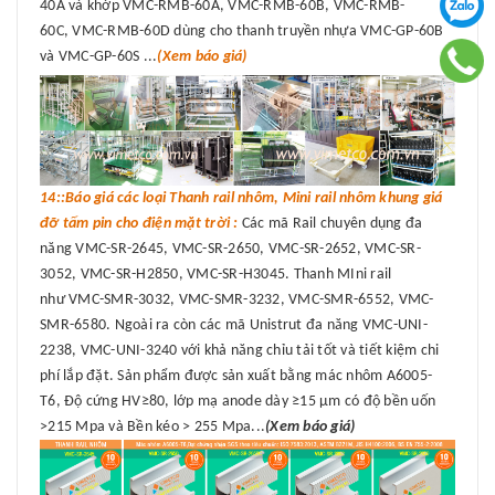
40A và khớp VMC-RMB-60A, VMC-RMB-60B, VMC-RMB-
60C, VMC-RMB-60D dùng cho thanh truyền nhựa VMC-GP-60B
và VMC-GP-60S ...
(Xem báo giá)
14::Báo giá các loại Thanh rail nhôm, Mini rail nhôm khung giá
đỡ tấm pin cho điện mặt trời :
Các mã Rail chuyên dụng đa
năng VMC-SR-2645, VMC-SR-2650, VMC-SR-2652, VMC-SR-
3052, VMC-SR-H2850, VMC-SR-H3045. Thanh MIni rail
như VMC-SMR-3032, VMC-SMR-3232, VMC-SMR-6552, VMC-
SMR-6580. Ngoài ra còn các mã Unistrut đa năng VMC-UNI-
2238, VMC-UNI-3240 với khả năng chỉu tải tốt và tiết kiệm chi
phí lắp đặt. Sản phẩm được sản xuất bằng mác nhôm A6005-
T6, Độ cứng HV≥80, lớp mạ anode dày ≥15 μm có độ bền uốn
>215 Mpa và Bền kéo > 255 Mpa...
(Xem báo giá)