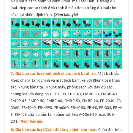
Nẹp nhựa rãnh 6mm và rãnh 8mm màu sắc Đen, + trắng đủ
loại. Nẹp cao su rãnh 6 và rãnh 8 màu đen +trắng đủ loại cho
các loại nhôm định hình.
(Xem báo giá)
7::Giá bán các loại mặt bích chân, bích bánh xe:
Mặt bích lắp
ghép chăng tăng chỉnh và mặt bích bánh xe với Khung bàn thao
tác, khung băng tải, khung máy, phòng sạch với đày đủ các
chủng loại đa dạng như: FBH-30, FBH-40, FMBP-30, FMBP-40,
FMBP-45, FMBP-50, FMBP-60, FMBP-80, FMBP-90, FB-2040, FB-
3060, FB-4080, FB-4590, FB-6060, FB-8080, FB-90, FB-30S, FB-4-
S, FB-45S...Sản phẩm làm bằng vật liệu A-6061-T5 hoặc SUS-
201.
(Xem báo giá)
8::Giá bán các loại Chân đế tăng chỉnh cho máy:
Chân đế thép