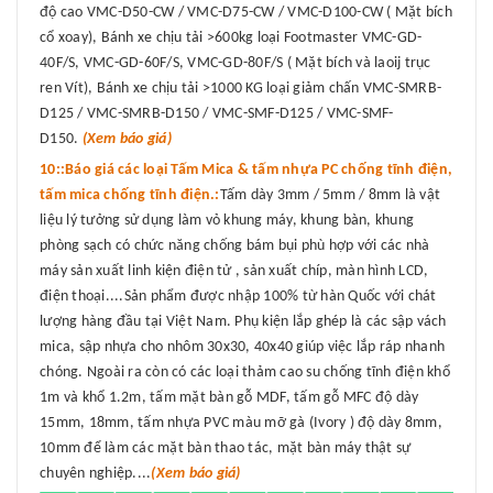
độ cao VMC-D50-CW / VMC-D75-CW / VMC-D100-CW ( Mặt bích
cổ xoay), Bánh xe chịu tải >600kg loại Footmaster VMC-GD-
40F/S, VMC-GD-60F/S, VMC-GD-80F/S ( Mặt bích và laoij trục
ren Vít), Bánh xe chịu tải >1000 KG loại giảm chấn VMC-SMRB-
D125 / VMC-SMRB-D150 / VMC-SMF-D125 / VMC-SMF-
D150.
(Xem báo giá)
10::Báo giá các loại Tấm Mica & tấm nhựa PC chống tĩnh điện,
tấm mica chống tĩnh điện.:
Tấm dày 3mm / 5mm / 8mm là vật
liệu lý tưởng sử dụng làm vỏ khung máy, khung bàn, khung
phòng sạch có chức năng chống bám bụi phù hợp với các nhà
máy sản xuất linh kiện điện tử , sản xuất chíp, màn hình LCD,
điện thoại....Sản phẩm được nhập 100% từ hàn Quốc với chát
lượng hàng đầu tại Việt Nam. Phụ kiện lắp ghép là các sập vách
mica, sập nhựa cho nhôm 30x30, 40x40 giúp việc lắp ráp nhanh
chóng. Ngoài ra còn có các loại thảm cao su chống tĩnh điện khổ
1m và khổ 1.2m, tấm mặt bàn gỗ MDF, tấm gỗ MFC độ dày
15mm, 18mm, tấm nhựa PVC màu mỡ gà (Ivory ) độ dày 8mm,
10mm để làm các mặt bàn thao tác, mặt bàn máy thật sự
chuyên nghiệp....
(Xem báo giá)