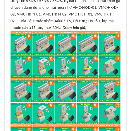
sóng tôn 55A-S / 55B-S / 55C-S. Ngoài ra còn các mã loại chân gá
chuyên dụng dùng cho mái ngói như VMC-HK-D-01, VMC-HK-D-
02, VMC-HK-N-01, VMC-HK-N-02, VMC-HK-H-01, VMC-HK-H-
02..., Vật liệu: mác nhôm A6005-T6, Độ cứng HV≥80, lớp mạ
anode dày ≥15 μm, Inox 304...
(Xem báo giá)