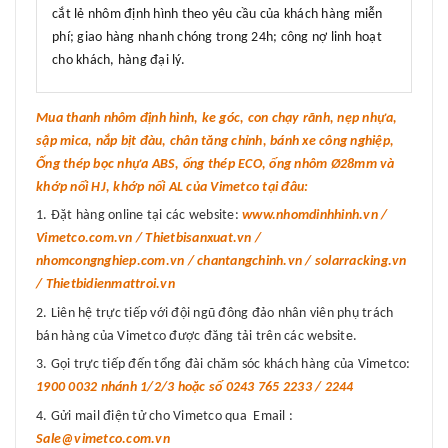
cắt lẻ nhôm định hình theo yêu cầu của khách hàng miễn
phí; giao hàng nhanh chóng trong 24h; công nợ linh hoạt
cho khách, hàng đại lý.
Mua thanh nhôm định hình, ke góc, con chạy rãnh, nẹp nhựa,
sập mica, nắp bịt đàu, chân tăng chỉnh, bánh xe công nghiệp,
Ống thép bọc nhựa ABS, ống thép ECO, ống nhôm Ø28mm và
khớp nối HJ, khớp nối AL của Vimetco tại đâu:
Đặt hàng online tại các website:
www.nhomdinhhinh.vn /
Vimetco.com.vn / Thietbisanxuat.vn /
nhomcongnghiep.com.vn / chantangchinh.vn / solarracking.vn
/ Thietbidienmattroi.vn
Liên hệ trực tiếp với đội ngũ đông đảo nhân viên phụ trách
bán hàng của Vimetco được đăng tải trên các website.
Gọi trực tiếp đến tổng đài chăm sóc khách hàng của Vimetco:
1900 0032 nhánh 1/2/3 hoặc số 0243 765 2233 / 2244
Gửi mail điện tử cho Vimetco qua Email :
Sale@vimetco.com.vn