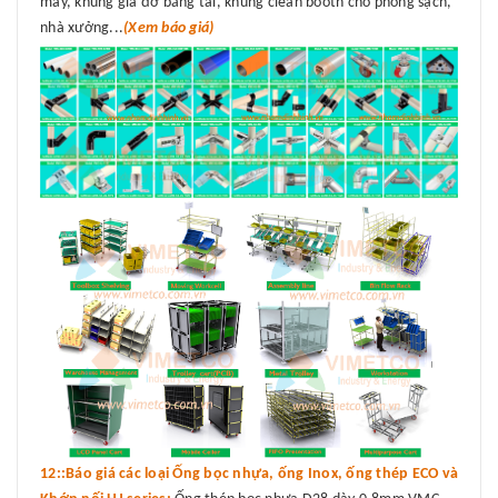
máy, khung giá đỡ băng tải, khung clean booth cho phòng sạch,
nhà xưởng...
(Xem báo giá)
12::Báo giá các loại Ống bọc nhựa, ống Inox, ống thép ECO và