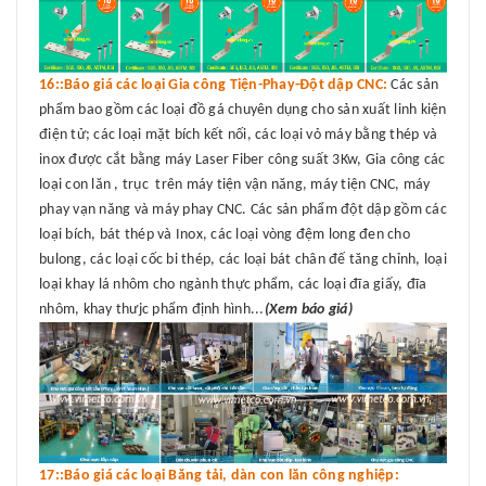
16::Báo giá các loại Gia công Tiện-Phay-Đột dập CNC:
Các sản
phẩm bao gồm các loại đồ gá chuyên dụng cho sản xuất linh kiện
điện tử; các loại mặt bích kết nối, các loại vỏ máy bằng thép và
inox được cắt bằng máy Laser Fiber công suất 3Kw, Gia công các
loại con lăn , trục trên máy tiện vận năng, máy tiện CNC, máy
phay vạn năng và máy phay CNC. Các sản phẩm đột dập gồm các
loại bích, bát thép và Inox, các loại vòng đệm long đen cho
bulong, các loại cốc bi thép, các loại bát chân đế tăng chỉnh, loại
loại khay lá nhôm cho ngành thực phẩm, các loại đĩa giấy, đĩa
nhôm, khay thưjc phẩm định hình...
(Xem báo giá)
17::Báo giá các loại Băng tải, dàn con lăn công nghiệp: