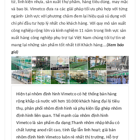
tử, linh kiện nhựa, sản xuất thự phẩm, hàng tiêu dùng, may mặc
và bao bì. Vimetco đưa ra các giải pháp tối ưu phù hợp với từng
ngành- Lĩnh vực với phương châm đem lại hiệu quả sủ dụng với
chi phí đầu tư hợp lý nhất cho khách hàng. Với quy mô sản xuất
công nghiệp rộng lớn và kinh nghiệm 11 năm trong lĩnh vực sản
xuất hàng công nghiệp phụ trợ tại Việt Nam chúng tôi tự tin sẽ
mang lại những sản phẩm tốt nhất tới Khách hàng...
(Xem báo
giá)
Hiện tại nhôm định hình Vimetco có hệ thống bán hàng
rộng khắp cả nước với hơn 10.000 khách hàng đại lý tiêu
thụ, phân phối nhôm định hình và phụ kiện lắp ghép nhôm
định hình liên quan. Thế mạnh của nhôm định hình
Vimetco là sản phẩm đa dạng;Thanh nhôm nhập khẩu có
chất lượng anod rất cao, tính lắp lẫn linh hoạt; giá bán
nhôm định hình Vimetco luôn rẻ nhất thị trường, Hỗ trợ