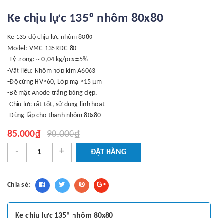
Ke chịu lực 135º nhôm 80x80
Ke 135 độ chịu lực nhôm 8080
Model: VMC-135RDC-80
-Tỷ trọng: ~ 0,04 kg/pcs ±5%
-Vật liệu: Nhôm hợp kim A6063
-Độ cứng HV≥60, Lớp mạ ≥15 μm
-Bề mặt Anode trắng bóng đẹp.
-Chịu lực rất tốt, sử dụng linh hoạt
-Dùng lắp cho thanh nhôm 80x80
85.000₫
90.000₫
-
+
ĐẶT HÀNG
Chia sẻ:
Ke chịu lực 135º nhôm 80x80