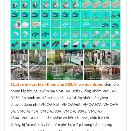
11::Báo giá các loại Nhôm ống D28, khớp nối nhôm:
Gồm ống
nhôm lắp khung D28m mã VMC-AP-D2812, ống nhôm VMC-AP-
D28C lắp bánh xe. Kèm theo các loại khớp nhôm lắp ghép
chuyên dụng như VMC-AJ-1A, VMC-AJ-6A, VMC-AJ-7A, VMC-AJ-
8A, VMC-AJ-45A, VMC-AJ-90A, VMC-AJ-90AS, VMC-AJ-
180A, VMC-AJ-HC....Sản phẩm có kết cấu nhẹ, chịu lực tốt
không bị ăn mòn oxy hóa nên phù hợp lắp khung bàn, khung