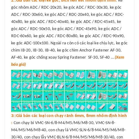
2::Giá bán các loại ke góc, bích liên kết nhôm định hình:
Ke
góc nhôm ADC / RDC-20x20, ke góc ADC / RDC-30x30, ke góc
ADC / RDC-30x60, ke góc ADC / RDC-20x40, ke góc ADC / RDC-
40x80, ke góc ADC / RDC-40x40, ke góc ADC / RDC-45x45, ke
góc ADC / RDC-50x50, ke góc ADC / RDC-45x90, ke góc ADC /
RDC-60x60, ke góc ADC / RDC-80x80, ke góc ADC / RDC-90x90,
ke góc ADC-100x100. Ngoài ra còn có các loại ke chịu lực, ke góc
chìm IB-20, IB-30, IB-40, ke góc chìm Anchor Fastener AF-30,
AF-40, ke góc chống xoay Spring Fastener SF-30, SF-40 ...
(Xem
báo giá)
3::Giá bán các loại con chạy rãnh 6mm, 8mm nhôm định hình
:
Con chạy bi VMC-SN-6/8-M4/M5/M6/M8-30, VMC-SN-8-
M4/M5/M6/M8-40, con chạy lá VMC-SLN-6/8-M4/M5/M6/M8-
30/40, con chạy lẫy VMC-BLN-6/8-M4/M5/M6/M8-30/40, con