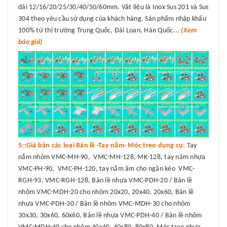
dài 12/16/20/25/30/40/50/60mm. Vật liệu là Inox Sus 201 và Sus
304 theo yêu cầu sử dụng của khách hàng. Sản phẩm nhập khẩu
100% từ thị trường Trung Quốc, Đài Loan, Hàn Quốc...
(Xem
báo giá)
5::Giá bán các loại Bản lề -Tay nắm- Móc treo dụng cụ:
Tay
nắm nhôm VMC-MH-90, VMC-MH-128, MK-128, tay năm nhựa
VMC-PH-90, VMC-PH-120, tay nắm âm cho ngăn kéo VMC-
RGH-93, VMC-RGH-128, Bản lề nhựa VMC-PDH-20 / Bản lề
nhôm VMC-MDH-20 cho nhôm 20x20, 20x40, 20x60, Bản lề
nhựa VMC-PDH-30 / Bản lề nhôm VMC-MDH-30 cho nhôm
30x30, 30x60, 60x60, Bản lề nhựa VMC-PDH-40 / Bản lề nhôm