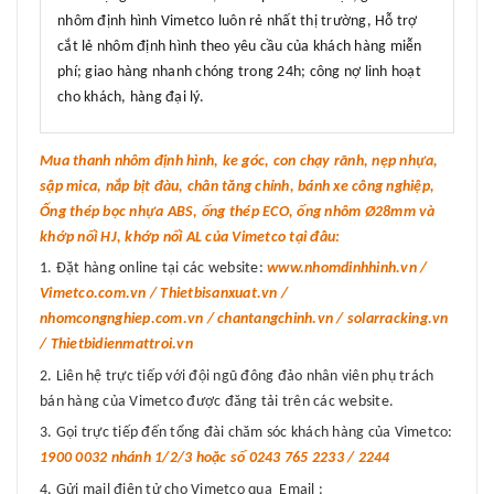
nhôm định hình Vimetco luôn rẻ nhất thị trường, Hỗ trợ
cắt lẻ nhôm định hình theo yêu cầu của khách hàng miễn
phí; giao hàng nhanh chóng trong 24h; công nợ linh hoạt
cho khách, hàng đại lý.
Mua thanh nhôm định hình, ke góc, con chạy rãnh, nẹp nhựa,
sập mica, nắp bịt đàu, chân tăng chỉnh, bánh xe công nghiệp,
Ống thép bọc nhựa ABS, ống thép ECO, ống nhôm Ø28mm và
khớp nối HJ, khớp nối AL của Vimetco tại đâu:
Đặt hàng online tại các website:
www.nhomdinhhinh.vn /
Vimetco.com.vn / Thietbisanxuat.vn /
nhomcongnghiep.com.vn / chantangchinh.vn / solarracking.vn
/ Thietbidienmattroi.vn
Liên hệ trực tiếp với đội ngũ đông đảo nhân viên phụ trách
bán hàng của Vimetco được đăng tải trên các website.
Gọi trực tiếp đến tổng đài chăm sóc khách hàng của Vimetco:
1900 0032 nhánh 1/2/3 hoặc số 0243 765 2233 / 2244
Gửi mail điện tử cho Vimetco qua Email :