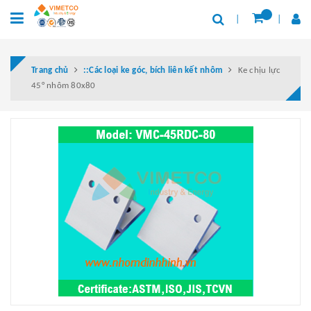
Trang chủ
::Các loại ke góc, bích liên kết nhôm
Ke chịu lực
45° nhôm 80x80