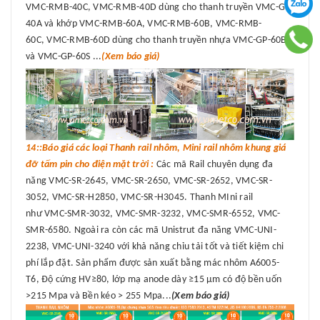
VMC-RMB-40C, VMC-RMB-40D dùng cho thanh truyền VMC-GP-
40A và khớp VMC-RMB-60A, VMC-RMB-60B, VMC-RMB-
60C, VMC-RMB-60D dùng cho thanh truyền nhựa VMC-GP-60B
và VMC-GP-60S ...
(Xem báo giá)
14::Báo giá các loại Thanh rail nhôm, Mini rail nhôm khung giá
đỡ tấm pin cho điện mặt trời :
Các mã Rail chuyên dụng đa
năng VMC-SR-2645, VMC-SR-2650, VMC-SR-2652, VMC-SR-
3052, VMC-SR-H2850, VMC-SR-H3045. Thanh MIni rail
như VMC-SMR-3032, VMC-SMR-3232, VMC-SMR-6552, VMC-
SMR-6580. Ngoài ra còn các mã Unistrut đa năng VMC-UNI-
2238, VMC-UNI-3240 với khả năng chỉu tải tốt và tiết kiệm chi
phí lắp đặt. Sản phẩm được sản xuất bằng mác nhôm A6005-
T6, Độ cứng HV≥80, lớp mạ anode dày ≥15 μm có độ bền uốn
>215 Mpa và Bền kéo > 255 Mpa...
(Xem báo giá)