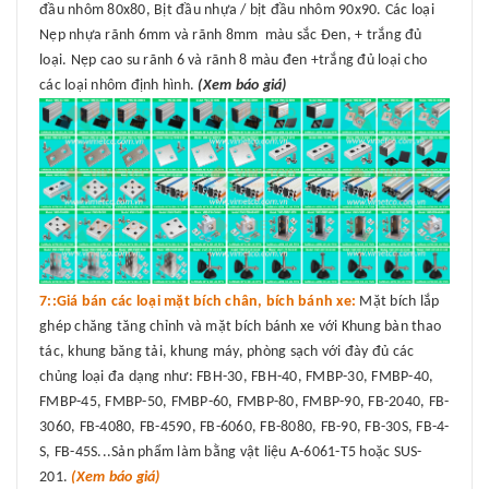
đầu nhôm 80x80, Bịt đầu nhựa / bịt đầu nhôm 90x90. Các loại
Nẹp nhựa rãnh 6mm và rãnh 8mm màu sắc Đen, + trắng đủ
loại. Nẹp cao su rãnh 6 và rãnh 8 màu đen +trắng đủ loại cho
các loại nhôm định hình.
(Xem báo giá)
7::Giá bán các loại mặt bích chân, bích bánh xe:
Mặt bích lắp
ghép chăng tăng chỉnh và mặt bích bánh xe với Khung bàn thao
tác, khung băng tải, khung máy, phòng sạch với đày đủ các
chủng loại đa dạng như: FBH-30, FBH-40, FMBP-30, FMBP-40,
FMBP-45, FMBP-50, FMBP-60, FMBP-80, FMBP-90, FB-2040, FB-
3060, FB-4080, FB-4590, FB-6060, FB-8080, FB-90, FB-30S, FB-4-
S, FB-45S...Sản phẩm làm bằng vật liệu A-6061-T5 hoặc SUS-
201.
(Xem báo giá)