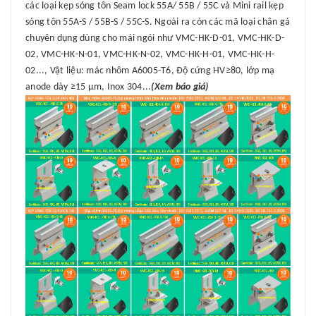
các loại kẹp sóng tôn Seam lock 55A/ 55B / 55C và Mini rail kẹp
sóng tôn 55A-S / 55B-S / 55C-S. Ngoài ra còn các mã loại chân gá
chuyên dụng dùng cho mái ngói như VMC-HK-D-01, VMC-HK-D-
02, VMC-HK-N-01, VMC-HK-N-02, VMC-HK-H-01, VMC-HK-H-
02..., Vật liệu: mác nhôm A6005-T6, Độ cứng HV≥80, lớp mạ
anode dày ≥15 μm, Inox 304...
(Xem báo giá)