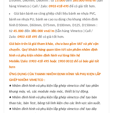
D50mm, D60mm, D80mm : từ
15.000
đến
180.000 vnd/m
(Sẵn
hàng Vimetco ) Call / Zalo:
0903 418 495
để có giá tốt hơn.
Giá bán bánh xe công ghiệp chất liệu bánh xe nhựa PVC,
bánh xe nhựa PU, bánh xe cao su dùng cho khung nhôm định
hình D50mm, D60mm, D75mm, D100mm, D125, D150mm :
từ
45.000
đến
380.000 vnd/m
(Sẵn hàng Vimetco ) Call /
Zalo:
0903 418 495
để có giá tốt hơn.
Giá bán trên là giá tham khảo, chưa bao gồm VAT và phí vận
chuyển. Quý khách hàng quan tâm tới sản phẩm nhôm định
hình và phụ kiện nhôm định hình vui lòng liên hệ
Mobile/Zalo: 0903 418 495 hoặc 1900 0032 để có báo giá tốt
hơn
ỨNG DỤNG CỦA THANH NHÔM ĐỊNH HÌNH VÀ PHỤ KIỆN LẮP
GHÉP NHÔM VIMETCO :
● Nhôm đinh hình và phụ kiện lắp ghép vimetco chế tạo phần
khung máy, vỏ, các module máy móc, thiết bị tự động.
● Nhôm đinh hình và phụ kiện lắp ghép vimetco chế tạo bàn
thao tác, bàn Test, băng tải linh kiện cho các lĩnh vực sản xuất.
● Nhôm đinh hình và phụ kiện lắp ghép vimetco chế tạo dây