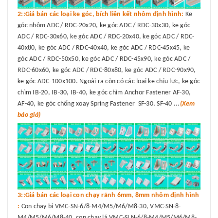
2::Giá bán các loại ke góc, bích liên kết nhôm định hình:
Ke
góc nhôm ADC / RDC-20x20, ke góc ADC / RDC-30x30, ke góc
ADC / RDC-30x60, ke góc ADC / RDC-20x40, ke góc ADC / RDC-
40x80, ke góc ADC / RDC-40x40, ke góc ADC / RDC-45x45, ke
góc ADC / RDC-50x50, ke góc ADC / RDC-45x90, ke góc ADC /
RDC-60x60, ke góc ADC / RDC-80x80, ke góc ADC / RDC-90x90,
ke góc ADC-100x100. Ngoài ra còn có các loại ke chịu lực, ke góc
chìm IB-20, IB-30, IB-40, ke góc chìm Anchor Fastener AF-30,
AF-40, ke góc chống xoay Spring Fastener SF-30, SF-40 ...
(Xem
báo giá)
3::Giá bán các loại con chạy rãnh 6mm, 8mm nhôm định hình
:
Con chạy bi VMC-SN-6/8-M4/M5/M6/M8-30, VMC-SN-8-
M4/M5/M6/M8-40, con chạy lá VMC-SLN-6/8-M4/M5/M6/M8-