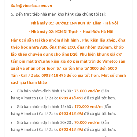
Sale@vimetco.com.vn
Đến trực tiếp nhà máy, kho hàng của chúng tôi tại:
-
Nhà máy 01: Đường CN4 KCN Từ Liêm – Hà Nội
- Nhà máy 02: KCN Di Trạch – Hoài Đức Hà Nội
Hàng có sẵn tại kho nhôm định hình , Phụ kiện lắp ghép, ống
thép bọc nhựa ABS, ống thép ECO, ống nhôm D28mm, khớp
lắp ghép chuyên dụng cho ống D28, Phụ kiện khung giá đỡ
tấm pin mặt trời,phụ kiện giá đỡ pin mặt trời do Vimetco sản
xuất và phân phôi luôn từ có tồn kho từ 3000 đến 5000
Tấn - Call / Zalo: 0903 418 495 để có giá tốt hơn. Một số chính
sách giá tham khảo:
Giá bán nhôm định hình 15x30 :
75.000 vnd
/m
(Sẵn
hàng Vimetco ) Call / Zalo:
0903 418 495
để có giá tốt hơn.
Giá bán nhôm định hình 15x60 :
170.000 vnd/m
(Sẵn
hàng Vimetco ) Call / Zalo:
0903 418 495
để có giá tốt hơn.
Giá bán nhôm định hình 20x20 :
70.000 vnd/m
(Sẵn
hàng Vimetco ) Call / Zalo:
0903 418 495
để có giá tốt hơn.