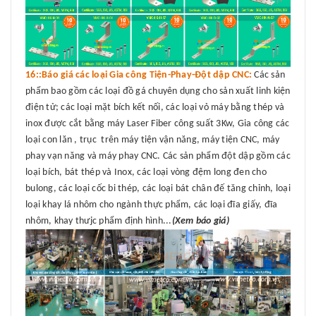
16::Báo giá các loại Gia công Tiện-Phay-Đột dập CNC:
Các sản
phẩm bao gồm các loại đồ gá chuyên dụng cho sản xuất linh kiện
điện tử; các loại mặt bích kết nối, các loại vỏ máy bằng thép và
inox được cắt bằng máy Laser Fiber công suất 3Kw, Gia công các
loại con lăn , trục trên máy tiện vận năng, máy tiện CNC, máy
phay vạn năng và máy phay CNC. Các sản phẩm đột dập gồm các
loại bích, bát thép và Inox, các loại vòng đệm long đen cho
bulong, các loại cốc bi thép, các loại bát chân đế tăng chỉnh, loại
loại khay lá nhôm cho ngành thực phẩm, các loại đĩa giấy, đĩa
nhôm, khay thưjc phẩm định hình...
(Xem báo giá)