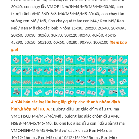
30/40, con chạy lẫy VMC-BLN-6/8-M4/M5/M6/M8-30/40, con
trượt rãnh VMC-SND-6/8-M4/M5/M6/M8-30/40, con chạy tán
vuông ren M6 / M8, Con chạy quả trám ren M4 / Ren M5/ Ren
M6 / Ren M8 cho các loại: Nhôm 15x30, 20x20, 20x40, 20x40A,
20x60, 30x30, 30x60, 30x90, 30x120,40x40, 40x80, 45x45,
45x90, 50x50, 50x100, 60x60, 80x80, 90x90, 100x100
(Xem báo
giá)
4::Giá bán các loại Bulong lắp ghép cho thanh nhôm định
hình,khớp nối HJ, AJ:
Bulong đầu lục giác chìm đầu trụ mã
VMC-HSCB-M4/M5/M6/M8 , bulong lục giác chỏm cầu VMC-
HSBB-M4/M5/M6/M8, bulong lục giác đầu côn ( đầu bằng) mã
VMC-HSFB-M4/M5/M6/M8 với các kích cỡ Ren M4x dài
10/12/16mm , Ren M5x dài 10/12/16/20/25mm , Ren M6x