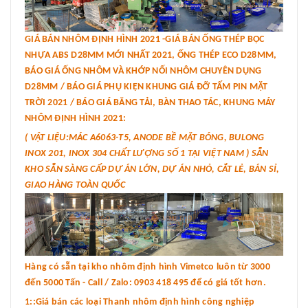
GIÁ BÁN NHÔM ĐỊNH HÌNH 2021 -GIÁ BÁN ỐNG THÉP BỌC
NHỰA ABS D28MM MỚI NHẤT 2021, ỐNG THÉP ECO D28MM,
BÁO GIÁ ỐNG NHÔM VÀ KHỚP NỐI NHÔM CHUYÊN DỤNG
D28MM / BÁO GIÁ PHỤ KIỆN KHUNG GIÁ ĐỠ TẤM PIN MẶT
TRỜI 2021 / BÁO GIÁ BĂNG TẢI, BÀN THAO TÁC, KHUNG MÁY
NHÔM ĐỊNH HÌNH 2021:
( VẬT LIỆU:MÁC A6063-T5, ANODE BỀ MẶT BÓNG, BULONG
INOX 201, INOX 304 CHẤT LƯỢNG SỐ 1 TẠI VIỆT NAM ) SẴN
KHO SẴN SÀNG CẤP DỰ ÁN LỚN, DỰ ÁN NHỎ, CẮT LẺ, BÁN SỈ,
GIAO HÀNG TOÀN QUỐC
Hàng có sẵn tại kho nhôm định hình Vimetco luôn từ 3000
đến 5000 Tấn - Call / Zalo: 0903 418 495 để có giá tốt hơn.
1::Giá bán các loại Thanh nhôm định hình công nghiệp