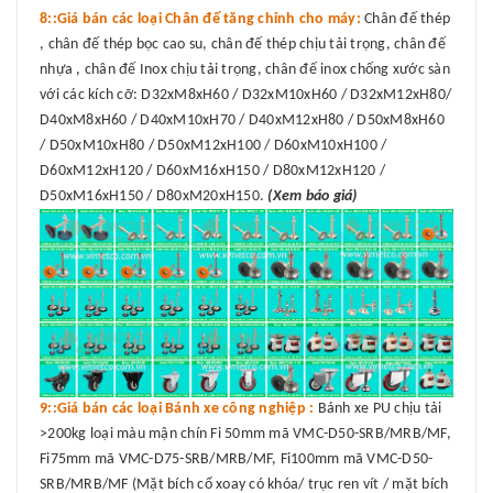
8::Giá bán các loại Chân đế tăng chỉnh cho máy:
Chân đế thép
, chân đế thép bọc cao su, chân đế thép chịu tải trọng, chân đế
nhựa , chân đế Inox chịu tải trọng, chân đế inox chống xước sàn
với các kích cỡ: D32xM8xH60 / D32xM10xH60 / D32xM12xH80/
D40xM8xH60 / D40xM10xH70 / D40xM12xH80 / D50xM8xH60
/ D50xM10xH80 / D50xM12xH100 / D60xM10xH100 /
D60xM12xH120 / D60xM16xH150 / D80xM12xH120 /
D50xM16xH150 / D80xM20xH150.
(Xem báo giá)
9::Giá bán các loại Bánh xe công nghiệp :
Bánh xe PU chịu tải
>200kg loại màu mận chín Fi 50mm mã VMC-D50-SRB/MRB/MF,
Fi75mm mã VMC-D75-SRB/MRB/MF, Fi100mm mã VMC-D50-
SRB/MRB/MF (Mặt bích cổ xoay có khóa/ trục ren vít / mặt bích