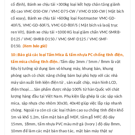
cố định), Bánh xe chịu tải >300kg loại kết hợp chân tăng giảnh
độ cao VMC-D50-CW / VMC-D75-CW / VMC-D100-CW ( Mặt bích
cổ xoay), Bánh xe chịu tải >600kg loại Footmaster VMC-GD-
40F/S, VMC-GD-60F/S, VMC-GD-80F/S ( Mặt bích và laoij trục
ren Vít), Bánh xe chịu tải >1000 KG loại giảm chấn VMC-SMRB-
D125 / VMC-SMRB-D150 / VMC-SMF-D125 / VMC-SMF-
D150.
(Xem báo giá)
10::Báo giá các loại Tấm Mica & tấm nhựa PC chống tĩnh điện,
tấm mica chống tĩnh điện.:
Tấm dày 3mm / 5mm / 8mm là vật
liệu lý tưởng sử dụng làm vỏ khung máy, khung bàn, khung
phòng sạch có chức năng chống bám bụi phù hợp với các nhà
máy sản xuất linh kiện điện tử , sản xuất chíp, màn hình LCD,
điện thoại....Sản phẩm được nhập 100% từ hàn Quốc với chát
lượng hàng đầu tại Việt Nam. Phụ kiện lắp ghép là các sập vách
mica, sập nhựa cho nhôm 30x30, 40x40 giúp việc lắp ráp nhanh
chóng. Ngoài ra còn có các loại thảm cao su chống tĩnh điện khổ
1m và khổ 1.2m, tấm mặt bàn gỗ MDF, tấm gỗ MFC độ dày
15mm, 18mm, tấm nhựa PVC màu mỡ gà (Ivory ) độ dày 8mm,
10mm để làm các mặt bàn thao tác, mặt bàn máy thật sự