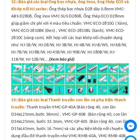
12::Báo giá các loại Ống bọc nhựa, ống Inox, ống thép ECO và
Khớp nối HJ series:
Ống thép bọc nhựa D28 dày 0.8mm VMC-
ABS-D2808, Ống inox VMC-SUS-D2808, Ống thép ECO D28mm
giúp giảm chi phí với 4 màu tiêu chuẩn: VMC-ECO-2810G ( Xám),
VMC-ECO-2810BK (Đen) , VMC-ECO-2810BL (Xanh), VMC-ECO-
2810C (vàng cam). Kết hợp với các loại khớp nối chuyên dụng
như HJ-1B/W, HJ-2B/W, HJ-3B/W, HJ-4B/W, HJ-B/W5, HJ-6B/W,
HJ-7B/W, HJ-8B/W, HJ-45B/W, HJ-90B/W, HJ-180B/W, HJ-
11B/W, HJ-12B/W,...
(Xem báo giá)
13::Báo giá các loại Thanh truyền con lăn và phụ kiện thanh
truyền:
Thanh truyền VMC-GP-40A (Bản rộng 40, con lăn
D34xL25mm,bước 36mm) , VMC-GP-60B (Bản rộng 40, con lăn
D34xL25mm, bước 33.3mm, VMC-GP-60S (Bản rộng 60, con lăn
D15xL45mm, bước 16.7mm) và các phụ kiện khớp nối chuyên
dụng đầu đỡ thanh truyền như VMC-RMB-40A, VMC-RMB-40B,