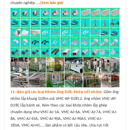
chuyên nghiệp....
(Xem báo giá)
11::Báo giá các loại Nhôm ống D28, khớp nối nhôm:
Gồm ống
nhôm lắp khung D28m mã VMC-AP-D2812, ống nhôm VMC-AP-
D28C lắp bánh xe. Kèm theo các loại khớp nhôm lắp ghép
chuyên dụng như VMC-AJ-1A, VMC-AJ-6A, VMC-AJ-7A, VMC-AJ-
8A, VMC-AJ-45A, VMC-AJ-90A, VMC-AJ-90AS, VMC-AJ-
180A, VMC-AJ-HC....Sản phẩm có kết cấu nhẹ, chịu lực tốt