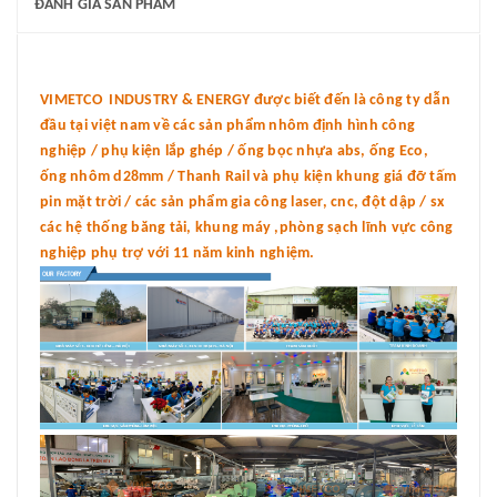
ĐÁNH GIÁ SẢN PHẨM
VIMETCO INDUSTRY & ENERGY được biết đến là công ty dẫn
đầu tại việt nam về các sản phẩm nhôm định hình công
nghiệp / phụ kiện lắp ghép / ống bọc nhựa abs, ống Eco,
ống nhôm d28mm / Thanh Rail và phụ kiện khung giá đỡ tấm
pin mặt trời / các sản phẩm gia công laser, cnc, đột dập / sx
các hệ thống băng tải, khung máy ,phòng sạch lĩnh vực công
nghiệp phụ trợ với 11 năm kinh nghiệm.