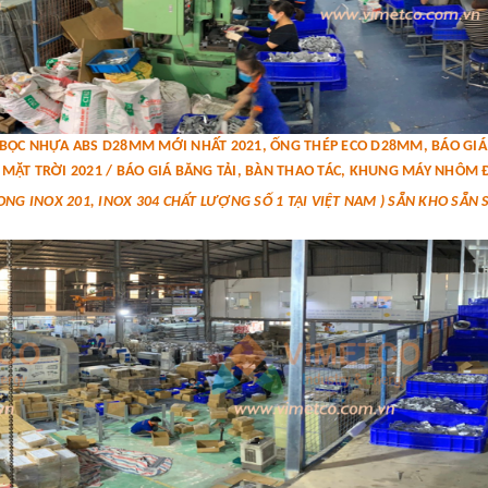
P BỌC NHỰA ABS D28MM MỚI NHẤT 2021, ỐNG THÉP ECO D28MM, BÁO G
MẶT TRỜI 2021 / BÁO GIÁ BĂNG TẢI, BÀN THAO TÁC, KHUNG MÁY NHÔM Đ
ONG INOX 201, INOX 304 CHẤT LƯỢNG SỐ 1 TẠI VIỆT NAM ) SẴN KHO SẴN 