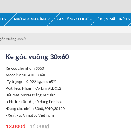
ỆU
NHÔM ĐỊNH HÌNH
GIA CÔNG CƠ KHÍ
ĐIỆN MẶT TRỜI
 góc vuông 30x60
Ke góc vuông 30x60
Ke góc cho nhôm 3060
Model: VMC-ADC-3060
-Tỷ trọng: ~ 0,022 kg/pcs ±5%
-Vật liệu: Nhôm hợp kim ALDC12
-Bề mặt Anode trắng bạc sần.
-Chịu lực rất tốt, sử dụng linh hoạt
-Dùng cho nhôm 3060,3090,30120
- Xuất xứ: Vimetco Việt nam
13.000₫
16.000₫