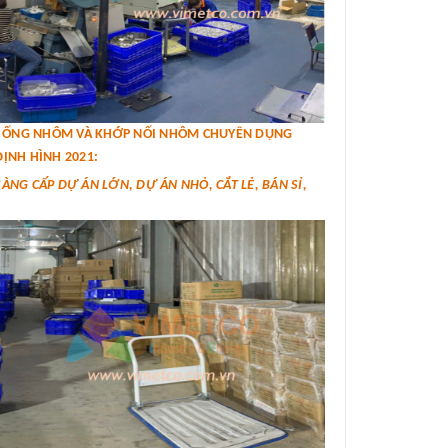
IÁ ỐNG NHÔM VÀ KHỚP NỐI NHÔM CHUYÊN DỤNG
ỊNH HÌNH 2021:
SÀNG CẤP DỰ ÁN LỚN, DỰ ÁN NHỎ, CẮT LẺ, BÁN SỈ,