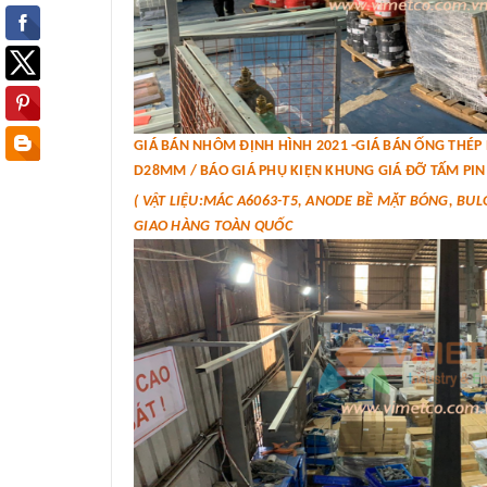
GIÁ BÁN NHÔM ĐỊNH HÌNH 2021 -GIÁ BÁN ỐNG THÉ
D28MM / BÁO GIÁ PHỤ KIỆN KHUNG GIÁ ĐỠ TẤM PIN 
( VẬT LIỆU:MÁC A6063-T5, ANODE BỀ MẶT BÓNG, BUL
GIAO HÀNG TOÀN QUỐC