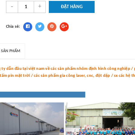
-
+
ĐẶT HÀNG
Chia sẻ:
 SẢN PHẨM
y dẫn đầu tại việt nam về các sản phẩm nhôm định hình công nghiệp / p
m pin mặt trời / các sản phẩm gia công laser, cnc, đột dập / sx các hệ 