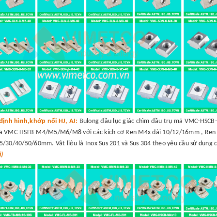
định hình,khớp nối HJ, AJ:
Bulong đầu lục giác chìm đầu trụ mã VMC-HSC
mã VMC-HSFB-M4/M5/M6/M8 với các kích cỡ Ren M4x dài 10/12/16mm , Ren
30/40/50/60mm. Vật liệu là Inox Sus 201 và Sus 304 theo yêu cầu sử dụng 
á)