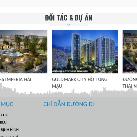
ĐỐI TÁC & DỰ ÁN
IA HẢI
GOLDMARK CITY HỒ TÙNG
ĐƯỜNG CAO T
MẬU
THÁI NGUYÊN
 MỤC
CHỈ DẪN ĐƯỜNG ĐI
 CHỦ
HIỆU
ĐỊNH HÌNH