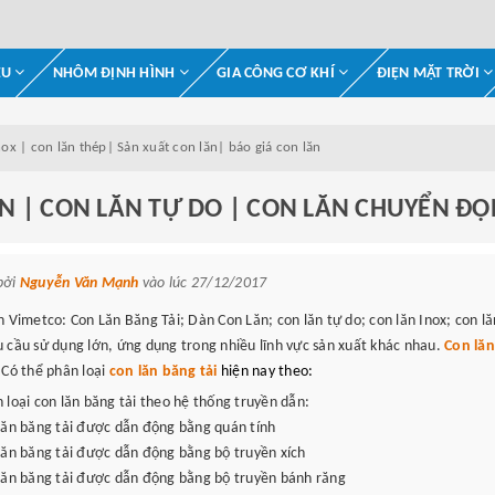
ỆU
NHÔM ĐỊNH HÌNH
GIA CÔNG CƠ KHÍ
ĐIỆN MẶT TRỜI
nox | con lăn thép| Sản xuất con lăn| báo giá con lăn
ĂN | CON LĂN TỰ DO | CON LĂN CHUYỂN ĐỘ
bởi
Nguyễn Văn Mạnh
vào lúc 27/12/2017
n Vimetco: Con Lăn Băng Tải; Dàn Con Lăn; con lăn tự do; con lăn Inox; con lă
 cầu sử dụng lớn, ứng dụng trong nhiều lĩnh vực sản xuất khác nhau.
Con lăn
 Có thể phân loại
con lăn băng tải
hiện nay theo:
 loại con lăn băng tải theo hệ thống truyền dẫn:
lăn băng tải được dẫn động bằng quán tính
lăn băng tải được dẫn động bằng bộ truyền xích
lăn băng tải được dẫn động bằng bộ truyền bánh răng