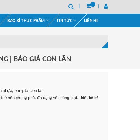
BAO BÌ THỰC PHẨM
TIN TỨC
LIÊN HỆ
NG| BÁO GIÁ CON LĂN
n nhựa; băng tải con lăn
trở nên phong phú, đa dạng về chủng loại, thiết kế kỹ