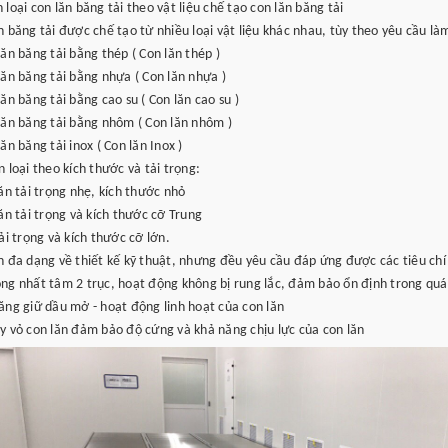
 loại con lăn băng tải theo vật liệu chế tạo con lăn băng tải
n băng tải được chế tạo từ nhiều loại vật liệu khác nhau, tùy theo yêu cầu là
lăn băng tải bằng thép ( Con lăn thép )
lăn băng tải bằng nhựa ( Con lăn nhựa )
lăn băng tải bằng cao su ( Con lăn cao su )
lăn băng tải bằng nhôm ( Con lăn nhôm )
lăn băng tải inox ( Con lăn Inox )
n loại theo kích thước và tải trọng:
lăn tải trọng nhẹ, kích thước nhỏ
lăn tải trọng và kích thước cỡ Trung
tải trọng và kích thước cỡ lớn.
n đa dạng về thiết kế kỹ thuật, nhưng đều yêu cầu đáp ứng được các tiêu chí 
ng nhất tâm 2 trục, hoạt động không bị rung lắc, đảm bảo ổn định trong quá 
ăng giữ dầu mở - hoạt động linh hoạt của con lăn
y vỏ con lăn đảm bảo độ cứng và khả năng chịu lực của con lăn