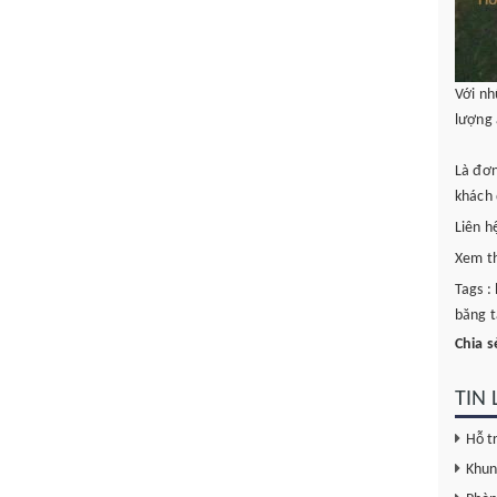
Với n
lượng 
Là đơn
khách 
Liên h
Xem th
Tags :
băng t
Chia s
TIN
Hỗ t
Khun