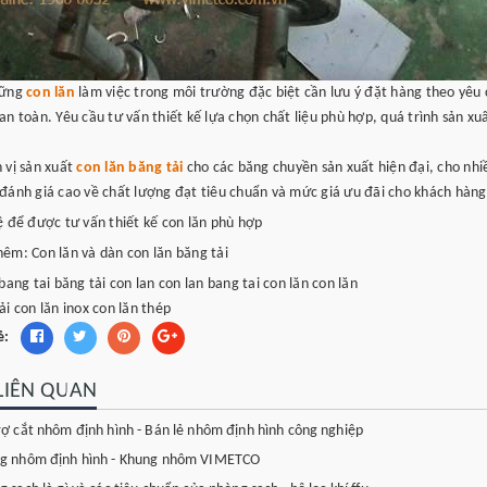
hững
con lăn
làm việc trong môi trường đặc biệt cần lưu ý đặt hàng theo yêu c
an toàn. Yêu cầu tư vấn thiết kế lựa chọn chất liệu phù hợp, quá trình sản x
 vị sản xuất
con lăn băng tải
cho các băng chuyền sản xuất hiện đại, cho nhi
đánh giá cao về chất lượng đạt tiêu chuẩn và mức giá ưu đãi cho khách hàng
ệ để được tư vấn thiết kế con lăn phù hợp
êm: Con lăn và dàn con lăn băng tải
bang tai
băng tải
con lan
con lan bang tai
con lăn
con lăn
ải
con lăn inox
con lăn thép
ẻ:
 LIÊN QUAN
rợ cắt nhôm định hình - Bán lẻ nhôm định hình công nghiệp
g nhôm định hình - Khung nhôm VIMETCO