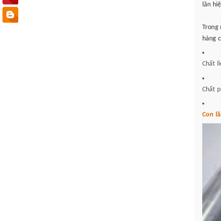
lăn hi
Trong 
hàng 
Chất l
Chất 
Con l