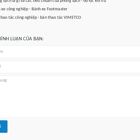
 sạch là gì và các tiêu chuẩn của phòng sạch - bộ lọc khí ffu
 xe công nghiệp - Bánh xe Footmaster
thao tác công nghiệp - bàn thao tác VIMETCO
 BÌNH LUẬN CỦA BẠN:
i