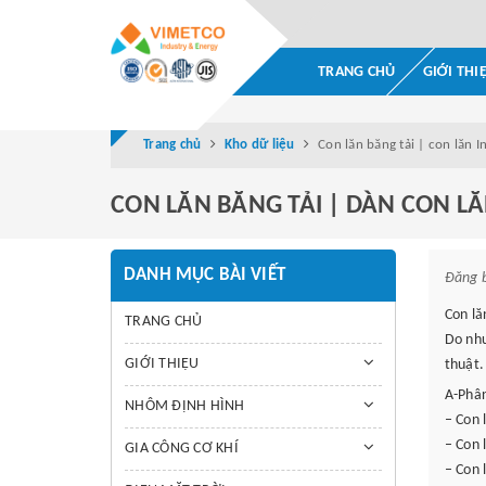
TRANG CHỦ
GIỚI THI
Trang chủ
Kho dữ liệu
Con lăn băng tải | con lăn I
CON LĂN BĂNG TẢI | DÀN CON L
DANH MỤC BÀI VIẾT
Đăng 
Con lă
TRANG CHỦ
Do nhu
GIỚI THIỆU
thuật.
A-Phân
NHÔM ĐỊNH HÌNH
– Con 
– Con 
GIA CÔNG CƠ KHÍ
– Con 