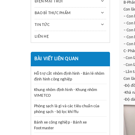
ĐIỆN MẶT TRỜI
B-Phân
Con lă
BAO BÌ THỰC PHẨM
– Con 
– Con 
TIN TỨC
– Con 
LIÊN HỆ
– Con 
– Con 
C- Phâ
- Con 
BÀI VIẾT LIÊN QUAN
- Con 
- Lăn 
Hỗ trợ cắt nhôm định hình - Bán lẻ nhôm
Con lă
định hình công nghiệp
-Độ đồ
Khung nhôm định hình - Khung nhôm
-Khả n
VIMETCO
-Độ dà
Phòng sạch là gì và các tiêu chuẩn của
phòng sạch - bộ lọc khí ffu
Bánh xe công nghiệp - Bánh xe
Footmaster