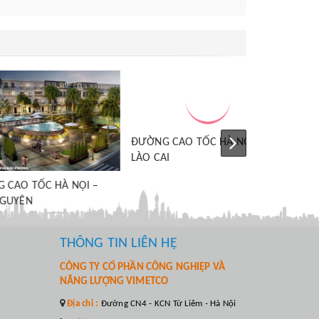
ỐC HÀ NỘI –
ĐƯỜNG CAO TỐC HÀ NỘI –
LÀO CAI
THÔNG TIN LIÊN HỆ
CÔNG TY CỔ PHẦN CÔNG NGHIỆP VÀ
NĂNG LƯỢNG VIMETCO
Địa chỉ :
Đường CN4 - KCN Từ Liêm - Hà Nội