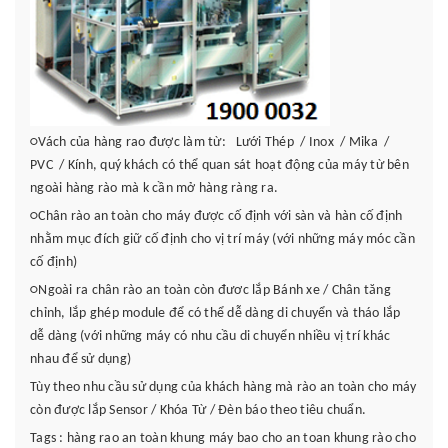
○Vách của hàng rao được làm từ: Lưới Thép / Inox / Mika /
PVC / Kính, quý khách có thể quan sát hoạt động của máy từ bên
ngoài hàng rào mà k cần mở hàng ràng ra.
○Chân rào an toàn cho máy được cố định với sàn và hàn cố định
nhằm mục đích giữ cố định cho vị trí máy (với những máy móc cần
cố định)
○Ngoài ra chân rào an toàn còn đươc lắp
Bánh xe / Chân tăng
chỉnh
, lắp ghép module để có thể dễ dàng di chuyển và tháo lắp
dễ dàng (với những máy có nhu cầu di chuyển nhiều vị trí khác
nhau để sử dụng)
Tùy theo nhu cầu sử dụng của khách hàng mà rào an toàn cho máy
còn được lắp Sensor / Khóa Từ / Đèn báo theo tiêu chuẩn.
Tags :
hàng rao an toàn
khung máy bao cho an toan
khung rào cho