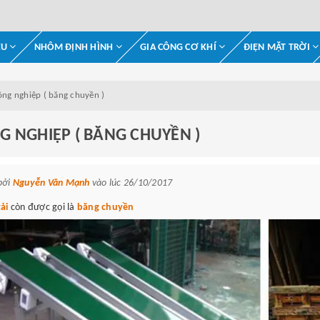
ỆU
NHÔM ĐỊNH HÌNH
GIA CÔNG CƠ KHÍ
ĐIỆN MẶT TRỜI
ông nghiệp ( băng chuyền )
G NGHIỆP ( BĂNG CHUYỀN )
bởi
Nguyễn Văn Mạnh
vào lúc 26/10/2017
tải
còn được gọi là
băng chuyền