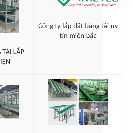
Công ty lắp đặt băng tải uy
tín miền bắc
 TẢI LẮP
KIỆN