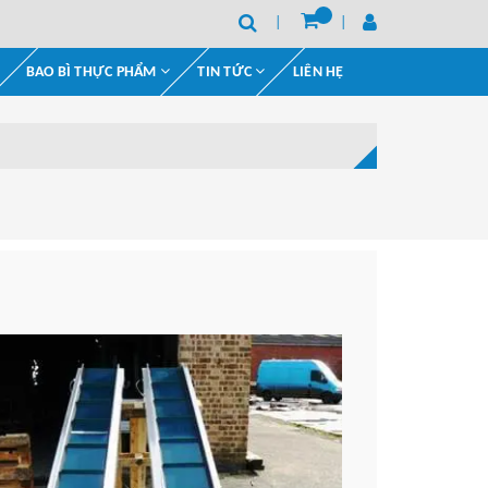
BAO BÌ THỰC PHẨM
TIN TỨC
LIÊN HỆ