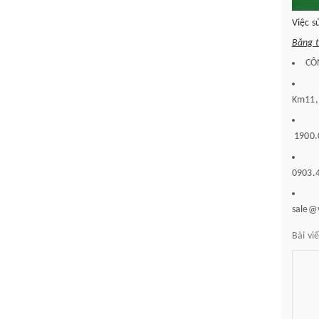
Việc s
Băng t
CÔN
Km11, 
1900.
0903.4
sale@
Bài vi