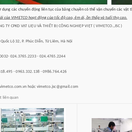
ử dụng các chuyển động liên tục của băng chuyền có thể vận chuyển các vật th
ải của VIMETCO hoạt động của tốc độ cao, êm ái, ồn thấp và tuổi thọ cao.
G TY CPKD VẬT LIỆU VÀ THIẾT BỊ CÔNG NGHIỆP VIỆT ( VIMETCO.,JSC )
Quốc Lộ 32, P. Phúc Diễn, Từ Liêm, Hà Nội
0032- 024.3765.2233 - 024.4765.2244
18.495 - 0963.332.138 - 0986.764.426
vimetco.com.vn hoặc vimetco.jsc@gmail.com
ết liên quan