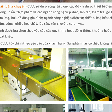
tải (băng chuyền)
được sử dụng rộng rãi trong các đồ gia dụng, thiết bị điện 
hông, in ấn, thực phẩm và các ngành công nghiệp khác, lắp ráp, kiểm tra, gỡ l
m ứng, bụi, đồ dùng gia đình; ngành công nghiệp điện tử; thiết bị khí; bếp;
m, công nghiệp hóa chất, lắp ráp, vận chuyển, sơn....vv...
nh được lựa chọn theo yêu cầu của quy trình: hoạt động thông thường hoặc l
oát khác,
 được tùy chỉnh theo yêu cầu của khách hàng. Sản phẩm này có thép không rỉ,