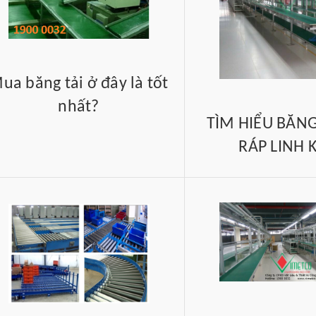
ua băng tải ở đây là tốt
nhất?
TÌM HIỂU BĂNG
RÁP LINH 