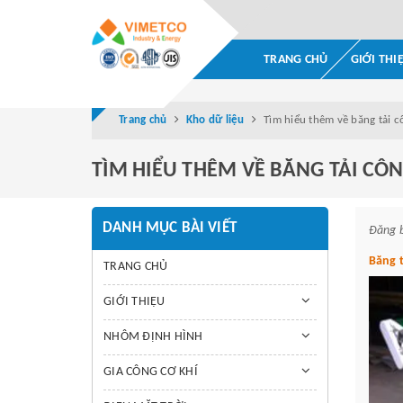
TRANG CHỦ
GIỚI THI
Trang chủ
Kho dữ liệu
Tìm hiểu thêm về băng tải c
TÌM HIỂU THÊM VỀ BĂNG TẢI CÔN
DANH MỤC BÀI VIẾT
Đăng 
Băng 
TRANG CHỦ
GIỚI THIỆU
NHÔM ĐỊNH HÌNH
GIA CÔNG CƠ KHÍ